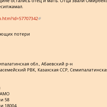
одине остались отец и мать. Отца звали Омирбек
есипжамал.
o.htm?id=57707342
(
в
н
яющих потери
е
ш
н
я
я
ипалатинская обл., Абаевский р-н
с
насемейский РВК, Казахская ССР, Семипалатинска
с
ы
л
и
к
ЦАМО
а
и 58
)
и 18004