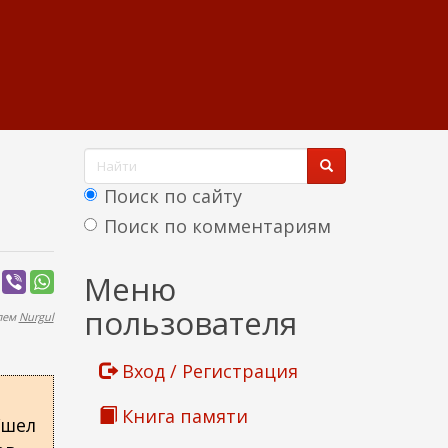
Ф
о
Поиск по сайту
р
Поиск по комментариям
м
Найти
Меню
а
пользователя
елем
Nurgul
п
о
Вход / Регистрация
и
Книга памяти
Ушел
с