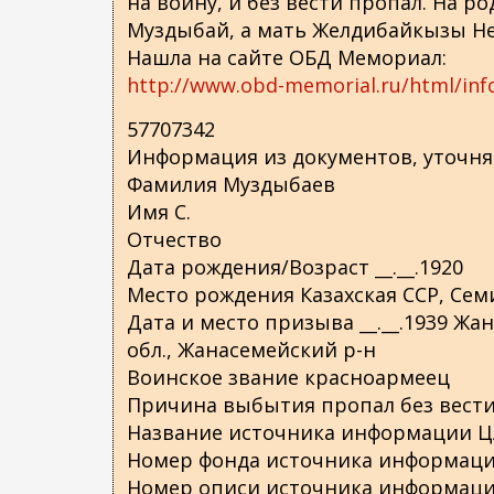
на войну, и без вести пропал. На р
о
Муздыбай, а мать Желдибайкызы Н
д
Нашла на сайте ОБД Мемориал:
е
http://www.obd-memorial.ru/html/inf
р
ж
57707342
а
Информация из документов, уточн
н
Фамилия Муздыбаев
и
Имя С.
ю
Отчество
Дата рождения/Возраст __.__.1920
Место рождения Казахская ССР, Сем
Дата и место призыва __.__.1939 Жа
обл., Жанасемейский р-н
Воинское звание красноармеец
Причина выбытия пропал без вест
Название источника информации 
Номер фонда источника информаци
Номер описи источника информаци