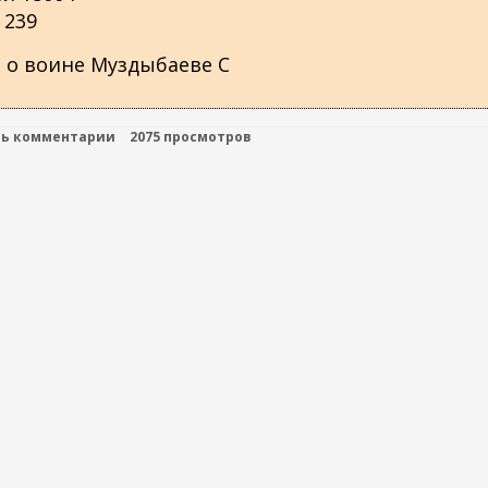
 239
 о воине Муздыбаеве С
ть комментарии
2075 просмотров