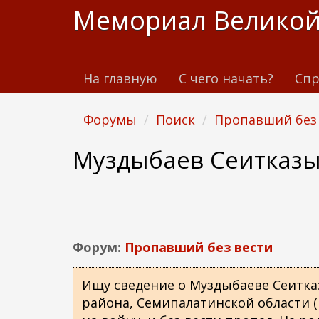
П
Мемориал Великой
е
р
е
На главную
С чего начать?
Спр
й
т
и
Форумы
Поиск
Пропавший без
к
о
Муздыбаев Сеитказ
с
н
о
в
н
Форум:
Пропавший без вести
о
м
Ищу сведение о Муздыбаеве Сеитказы
у
района, Семипалатинской области (
с