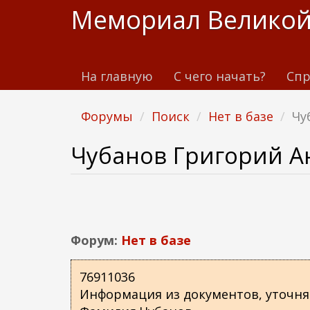
П
Мемориал Великой
е
р
е
На главную
С чего начать?
Спр
й
т
и
Форумы
Поиск
Нет в базе
Чу
к
о
Чубанов Григорий 
с
н
о
в
н
Форум:
Нет в базе
о
м
76911036
у
Информация из документов, уточн
с