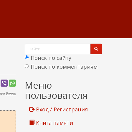
Ф
о
Поиск по сайту
р
Поиск по комментариям
м
Найти
Меню
а
пользователя
елем
Винни
п
о
Вход / Регистрация
и
Книга памяти
с