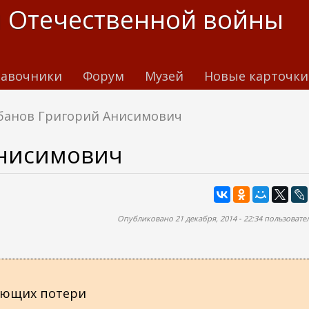
 Отечественной войны
авочники
Форум
Музей
Новые карточки
банов Григорий Анисимович
Анисимович
Опубликовано 21 декабря, 2014 - 22:34 пользоват
яющих потери