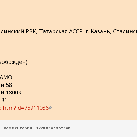
алинский РВК, Татарская АССР, г. Казань, Сталин
вобожден)
ЦАМО
и 58
и 18003
 81
o.htm?id=76911036
(
в
н
ть комментарии
1728 просмотров
е