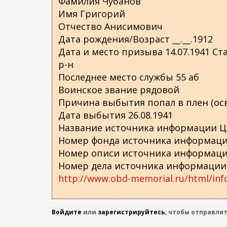
Фамилия Чубанов
о
Имя Григорий
д
Отчество Анисимович
е
Дата рождения/Возраст __.__.1912
р
Дата и место призыва 14.07.1941 Ст
ж
р-н
а
Последнее место службы 55 аб
н
Воинское звание рядовой
и
Причина выбытия попал в плен (ос
ю
Дата выбытия 26.08.1941
Название источника информации 
Номер фонда источника информаци
Номер описи источника информаци
Номер дела источника информации
http://www.obd-memorial.ru/html/inf
Войдите
или
зарегистрируйтесь
, чтобы отправля