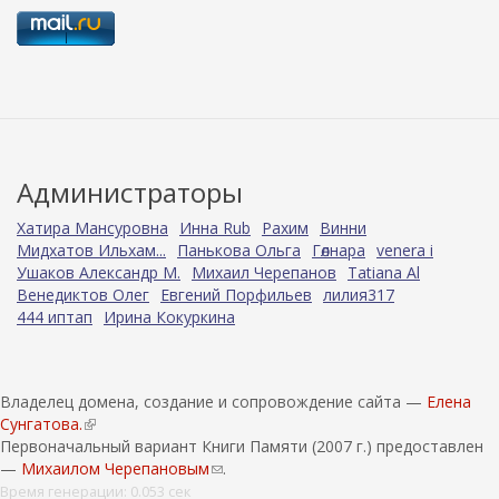
Администраторы
Хатира Мансуровна
Инна Rub
Рахим
Винни
Мидхатов Ильхам...
Панькова Ольга
Гөлнара
venera i
Ушаков Александр М.
Михаил Черепанов
Tatiana Al
Венедиктов Олег
Евгений Порфильев
лилия317
444 иптап
Ирина Кокуркина
Владелец домена, создание и сопровождение сайта —
Елена
Сунгатова.
(
Первоначальный вариант Книги Памяти (2007 г.) предоставлен
в
—
Михаилом Черепановым
н
(
.
е
с
Время генерации: 0.053 сек