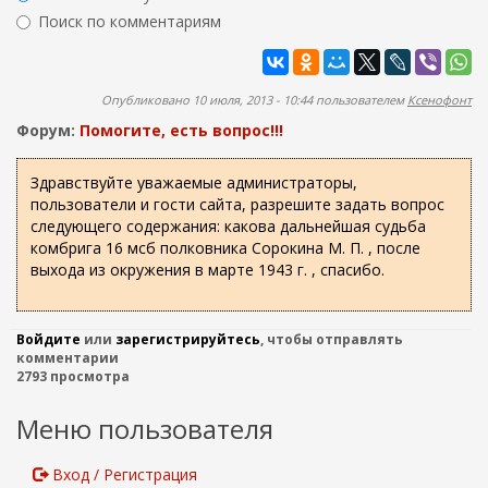
ж
р
Поиск по комментариям
а
м
н
Найти
а
и
ю
п
Опубликовано 10 июля, 2013 - 10:44 пользователем
Ксенофонт
о
Форум:
Помогите, есть вопрос!!!
и
с
Здравствуйте уважаемые администраторы,
пользователи и гости сайта, разрешите задать вопрос
к
следующего содержания: какова дальнейшая судьба
а
комбрига 16 мсб полковника Сорокина М. П. , после
выхода из окружения в марте 1943 г. , спасибо.
Войдите
или
зарегистрируйтесь
, чтобы отправлять
комментарии
2793 просмотра
Меню пользователя
Вход / Регистрация