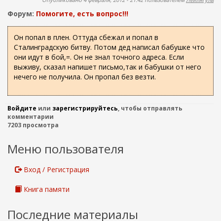
ж
о
а
Форум:
Помогите, есть вопрос!!!
н
и
и
с
Он попал в плен. Оттуда сбежал и попал в
ю
Сталинградскую битву. Потом дед написал бабушке что
к
они идут в бой,=. Он не знал точного адреса. Если
а
выживу, сказал напишет письмо,так и бабушки от него
нечего не получила. Он пропал без везти.
Войдите
или
зарегистрируйтесь
, чтобы отправлять
комментарии
7203 просмотра
Меню пользователя
Вход / Регистрация
Книга памяти
Последние материалы