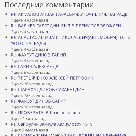
Последние комментарии
Re: АКМАЛОВ АНВАР ГАРАЕВИЧ. УТОЧНЕНИЯ. НАГРАДЫ.
1 день 4 часа
назад
Re: ВАЛИЕВ ГАЛЯТДИН. БЫЛ В ПЛЕНУ.ОСВОБОЖДЕН.
1 день 4 часа
назад
Re: АНАСТАСИН ИВАН НИКОЛАЕВИЧ(АРТЕМОВИЧ). ЕСТЬ
ФОТО. НАГРАДЫ
1 день 4 часа
назад
Re: ФАХРУТДИНОВ ГАРИП
1 день 5 часов
назад
Re: ГАРИН АЛЕКСАНДР
1 день 6 часов
назад
Re: ТРЕТЬЯЧЕНКО АЛЕКСЕЙ ПЕТРОВИЧ
1 день 16 часов
назад
Re: ШАРАФУТДИНОВ САХАБУТДИН
1 день 18 часов
назад
Re: ФАЙЗУТДИНОВ САГИР
1 день 18 часов
назад
Re: ПРОВЕРЬТЕ. В базе не нашла.
3 дня 4 часа
назад
Re: Сайфулин Зайнула Халиулович 1919
3 дня 5 часов
назад
Re: ГАРИФУЛЛИН МАНСУР ЗАКИРОВИЧ. НА КРЕМНИКЕ