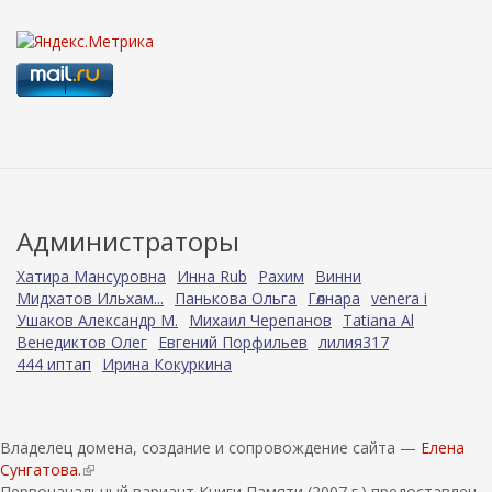
Администраторы
Хатира Мансуровна
Инна Rub
Рахим
Винни
Мидхатов Ильхам...
Панькова Ольга
Гөлнара
venera i
Ушаков Александр М.
Михаил Черепанов
Tatiana Al
Венедиктов Олег
Евгений Порфильев
лилия317
444 иптап
Ирина Кокуркина
Владелец домена, создание и сопровождение сайта —
Елена
Сунгатова.
(
Первоначальный вариант Книги Памяти (2007 г.) предоставлен
в