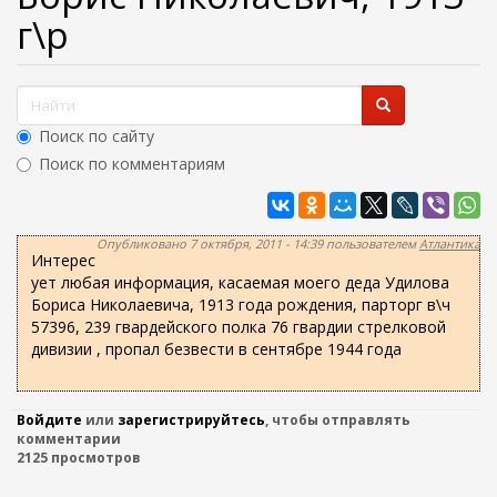
ж
г\р
а
н
и
ю
Ф
о
Поиск по сайту
р
Поиск по комментариям
м
Найти
а
п
Опубликовано 7 октября, 2011 - 14:39 пользователем
Атлантика
Интерес
о
ует любая информация, касаемая моего деда Удилова
и
Бориса Николаевича, 1913 года рождения, парторг в\ч
с
57396, 239 гвардейского полка 76 гвардии стрелковой
дивизии , пропал безвести в сентябре 1944 года
к
а
Войдите
или
зарегистрируйтесь
, чтобы отправлять
комментарии
2125 просмотров