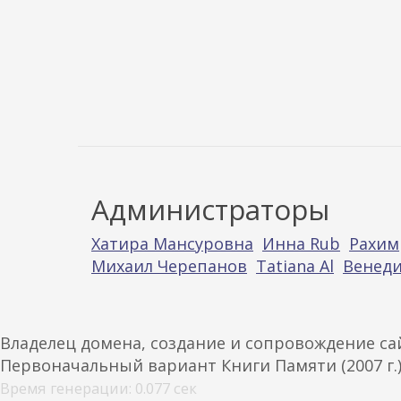
Администраторы
Хатира Мансуровна
Инна Rub
Рахим
Михаил Черепанов
Tatiana Al
Венеди
Владелец домена, создание и сопровождение с
Первоначальный вариант Книги Памяти (2007 г.
Время генерации: 0.077 сек