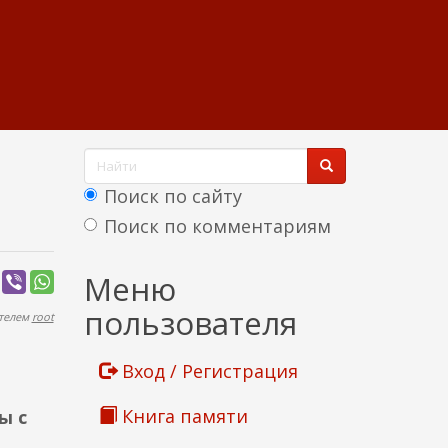
Ф
о
Поиск по сайту
р
Поиск по комментариям
м
Найти
Меню
а
пользователя
ателем
root
п
о
Вход / Регистрация
и
Книга памяти
ы с
с