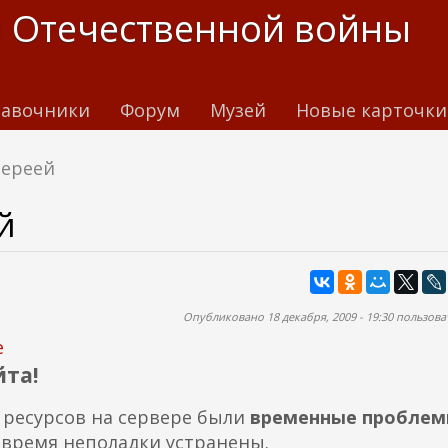
 Отечественной войны
авочники
Форум
Музей
Новые карточки
лереей
й
Опубликовано 18 декабря, 2009 - 19:30 пользов
е
та!
 ресурсов на сервере были
временные проблем
 время неполадки устранены.