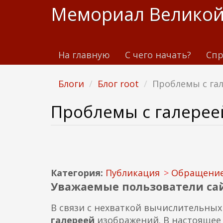
П
Мемориал Великой
е
р
е
На главную
С чего начать?
Спр
й
т
и
Блоги
Блог root
Проблемы с га
к
о
Проблемы с галерее
с
н
о
в
н
Категория:
Публикация
Обращени
о
Уважаемые пользователи сай
м
у
В связи с нехваткой вычислительных
с
галереей
изображений. В настоящее