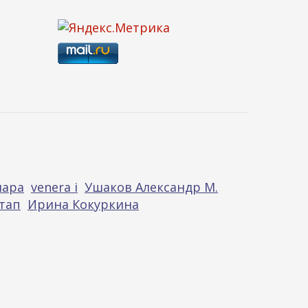
нара
venera i
Ушаков Александр М.
тап
Ирина Кокуркина