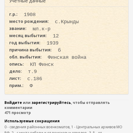
ж
Учетные данные
и
а
с
н
г.р.:
1908
к
и
место рождения:
с.Крынды
ю
а
звание:
мл.к-р
месяц выбытия:
12
год выбытия:
1939
причина выбытия:
б
обл. выбытия:
Финская война
опись:
КП Финск
дело:
т.9
лист:
с.186
прим.:
Ф
Войдите
или
зарегистрируйтесь
, чтобы отправлять
комментарии
471 просмотр
Используемые сокращения
0 - сведения районных военкоматов, 1 - Центральных архивов МО
РФ, 2 - с места гибели и от поисковых отрядов,. 3, 5 - от