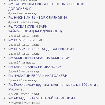
Re: ТАНЦУРИНА ОЛЬГА ПЕТРОВНА. УТОЧНЕНИЯ.
ДОПОЛНЕНИЯ
4 дня 9 часов
назад
Re: НИКИТИН ВИКТОР СЕМЕНОВИЧ
4 дня 17 часов
назад
Re: ТУХВАТУЛЛИН БАРИ
ЗАЙДУЛЛОВИЧ(ЗАГИДУЛЛОВИЧ)
4 дня 18 часов
назад
Re: КОМЫЧЕВ БОРИС
4 дня 18 часов
назад
Re: КОМИЧЕВ АЛЕКСАНДР ВАСИЛЬЕВИЧ
4 дня 18 часов
назад
Re: АХМЕТШИН ГАРАПША АХМЕТОВИЧ
4 дня 21 час
назад
Re: КАНАЕВ АЛЕКСЕЙ ИВАНОВИЧ
5 дней 5 часов
назад
Re: ЧУМАРИН ЕВГРАФ АНАТОЛЬЕВИЧ
5 дней 21 час
назад
Re: Поисковикам вручена памятная медаль к 100-летию
Махмута...
6 дней 7 часов
назад
Re: АВХАДЕЕВ АХМЕТГАРАЙ ЗАРИПОВИЧ
1 неделя 3 часа
назад