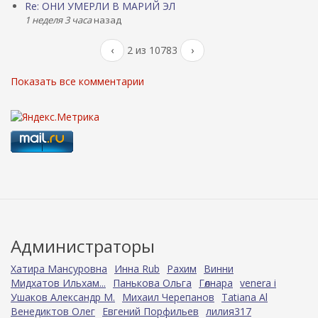
Re: ОНИ УМЕРЛИ В МАРИЙ ЭЛ
1 неделя 3 часа
назад
‹
2 из 10783
›
Показать все комментарии
Администраторы
Хатира Мансуровна
Инна Rub
Рахим
Винни
Мидхатов Ильхам...
Панькова Ольга
Гөлнара
venera i
Ушаков Александр М.
Михаил Черепанов
Tatiana Al
Венедиктов Олег
Евгений Порфильев
лилия317