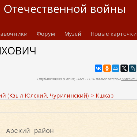
 Отечественной войны
авочники
Форум
Музей
Новые карточки
ЫХОВИЧ
Опубликовано 8 июня, 2009 - 11:50 пользователем
Михаил 
ий (Кзыл-Юлский, Чурилинский)
Кшкар
, Арский район