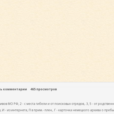
ть комментарии
465 просмотров
ов МО РФ, 2 - с места гибели и от поисковых отрядов,. 3, 5 - от родствен
, И - из интернета, П в прим.- плен,. Г - карточка немецкого архива о преб