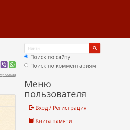
Ф
о
Поиск по сайту
р
Поиск по комментариям
м
Черепанов
Найти
Меню
а
пользователя
п
о
Вход / Регистрация
и
Книга памяти
с