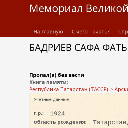
П
Мемориал Великой
е
р
е
На главную
С чего начать?
Спр
й
т
БАДРИЕВ САФА ФАТ
и
к
о
с
н
Пропал(а) без вести
о
Книга памяти:
в
Республика Татарстан (ТАССР)
Арск
н
Учетные данные
о
м
г.р.:
1924
у
область рождения:
Татарстан
с