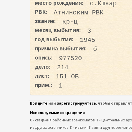
место рождения:
с.Кшкар
о
д
РВК:
Атнинским РВК
е
звание:
кр-ц
р
месяц выбытия:
3
ж
год выбытия:
1945
а
н
причина выбытия:
б
и
опись:
977520
ю
дело:
214
лист:
151 ОБ
прим.:
1
Войдите
или
зарегистрируйтесь
, чтобы отправля
Используемые сокращения
0 - сведения районных военкоматов, 1 - Центральных архив
из других источников, К - из книг Памяти других регионов