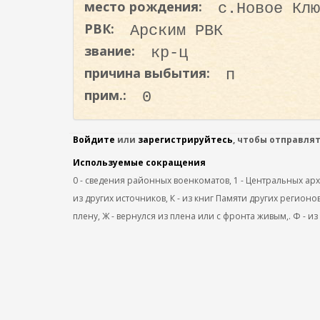
место рождения:
с.Новое Клю
о
д
РВК:
Арским РВК
е
звание:
кр-ц
р
причина выбытия:
п
ж
прим.:
0
а
н
и
Войдите
или
зарегистрируйтесь
, чтобы отправля
ю
Используемые сокращения
0 - сведения районных военкоматов, 1 - Центральных архив
из других источников, К - из книг Памяти других регионов
плену, Ж - вернулся из плена или с фронта живым,. Ф - из