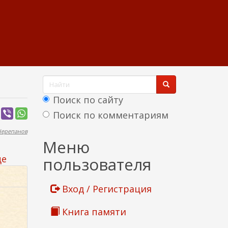
Ф
о
Поиск по сайту
р
Поиск по комментариям
м
Черепанов
Найти
Меню
а
ще
пользователя
п
о
Вход / Регистрация
и
Книга памяти
с