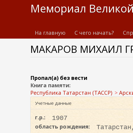
П
Мемориал Великой
е
р
е
На главную
С чего начать?
Спр
й
т
МАКАРОВ МИХАИЛ Г
и
к
о
с
н
Пропал(а) без вести
о
Книга памяти:
в
Республика Татарстан (ТАССР)
Арск
н
Учетные данные
о
м
г.р.:
1907
у
область рождения:
Татарстан
с