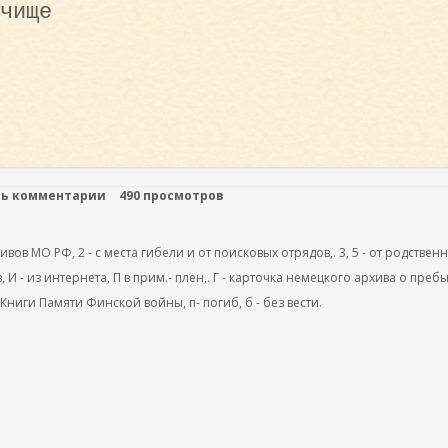
чище
ть комментарии
490 просмотров
ов МО РФ, 2 - с места гибели и от поисковых отрядов,. 3, 5 - от родствен
, И - из интернета, П в прим.- плен,. Г - карточка немецкого архива о преб
 Книги Памяти Финской войны, п- погиб, б - без вести.