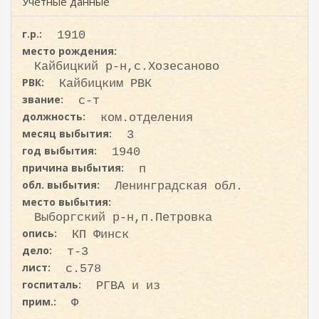
ж
Учетные данные
и
а
с
н
г.р.:
1910
к
и
место рождения:
ю
а
Кайбицкий р-н,с.Хозесаново
РВК:
Кайбицким РВК
звание:
с-т
должность:
ком.отделения
месяц выбытия:
3
год выбытия:
1940
причина выбытия:
п
обл. выбытия:
Ленинградская обл.
место выбытия:
Выборгский р-н,п.Петровка
опись:
КП Финск
дело:
т-3
лист:
с.578
госпиталь:
РГВА и из
прим.:
Ф