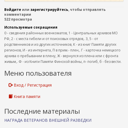
Войдите
или
зарегистрируйтесь
, чтобы отправлять
комментарии
522 просмотра
Используемые сокращения
0 - сведения районных военкоматов, 1 - Центральных архивов МО
РФ, 2 - с места гибели и от поисковых отрядов,. 3, 5 - от
родственников и из других источников, К - из книг Памяти других
регионов, И - из интернета, П в прим.- плен,. Г - карточка немецкого
архива о пребывании в плену, Ж - вернулся из плена или с фронта
живым,. Ф - из Книги Памяти Финской войны, п- погиб, б - без вести.
Меню пользователя
Вход / Регистрация
Книга памяти
Последние материалы
НАГРАДА ВЕТЕРАНОВ ВНЕШНЕЙ РАЗВЕДКИ