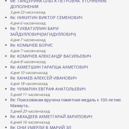
Re: ТАНЦУРИНА ОЛЬГА ПЕТРОВНА. УТОЧНЕНИЯ.
ДОПОЛНЕНИЯ
3 дня 23 часа
назад
Re: НИКИТИН ВИКТОР СЕМЕНОВИЧ
4 дня 6 часов
назад
Re: ТУХВАТУЛЛИН БАРИ
ЗАЙДУЛЛОВИЧ(ЗАГИДУЛЛОВИЧ)
4 дня 7 часов
назад
Re: КОМЫЧЕВ БОРИС
4 дня 7 часов
назад
Re: КОМИЧЕВ АЛЕКСАНДР ВАСИЛЬЕВИЧ
4 дня 8 часов
назад
Re: АХМЕТШИН ГАРАПША АХМЕТОВИЧ
4 дня 10 часов
назад
Re: КАНАЕВ АЛЕКСЕЙ ИВАНОВИЧ
4 дня 18 часов
назад
Re: ЧУМАРИН ЕВГРАФ АНАТОЛЬЕВИЧ
5 дней 11 часов
назад
Re: Поисковикам вручена памятная медаль к 100-летию
Махмута...
5 дней 20 часов
назад
Re: АВХАДЕЕВ АХМЕТГАРАЙ ЗАРИПОВИЧ
6 дней 16 часов
назад
Re: ОНИ УМЕРЛИ В МАРИЙ ЭЛ