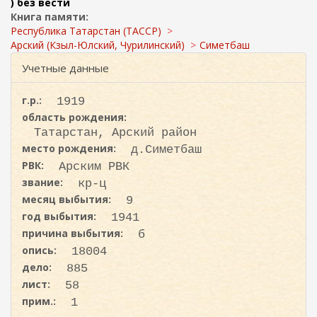
ж
) без вести
и
а
Книга памяти:
с
н
Республика Татарстан (ТАССР)
к
и
Арский (Кзыл-Юлский, Чурилинский)
Симетбаш
ю
а
Учетные данные
г.р.:
1919
область рождения:
Татарстан, Арский район
место рождения:
д.Симетбаш
РВК:
Арским РВК
звание:
кр-ц
месяц выбытия:
9
год выбытия:
1941
причина выбытия:
б
опись:
18004
дело:
885
лист:
58
прим.:
1