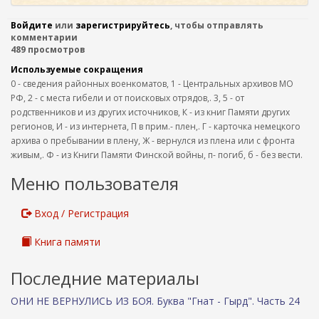
Войдите
или
зарегистрируйтесь
, чтобы отправлять
комментарии
489 просмотров
Используемые сокращения
0 - сведения районных военкоматов, 1 - Центральных архивов МО
РФ, 2 - с места гибели и от поисковых отрядов,. 3, 5 - от
родственников и из других источников, К - из книг Памяти других
регионов, И - из интернета, П в прим.- плен,. Г - карточка немецкого
архива о пребывании в плену, Ж - вернулся из плена или с фронта
живым,. Ф - из Книги Памяти Финской войны, п- погиб, б - без вести.
Меню пользователя
Вход / Регистрация
Книга памяти
Последние материалы
ОНИ НЕ ВЕРНУЛИСЬ ИЗ БОЯ. Буква "Гнат - Гырд". Часть 24