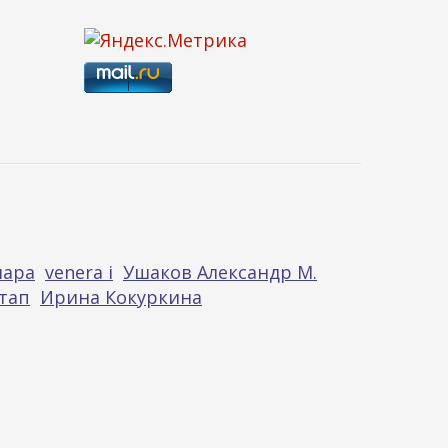
нара
venera i
Ушаков Александр М.
тап
Ирина Кокуркина