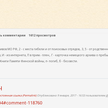
ть комментарии
1612 просмотров
ов МО РФ, 2 - с места гибели и от поисковых отрядов,. 3, 5 - от родствен
, И - из интернета, П в прим.- плен,. Г - карточка немецкого архива о преб
 Книги Памяти Финской войны, п- погиб, б - без вести.
Ч
стоянная ссылка (Permalink)
Опубликовано 9 января, 2017 - 16:53 пользователем
И
504#comment-118760