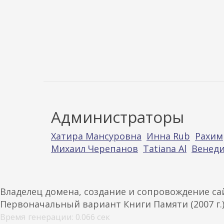
Администраторы
Хатира Мансуровна
Инна Rub
Рахим
Михаил Черепанов
Tatiana Al
Венеди
Владелец домена, создание и сопровождение с
Первоначальный вариант Книги Памяти (2007 г.
Время генерации: 0.066 сек