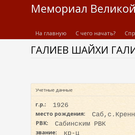
П
Мемориал Великой
е
р
е
На главную
С чего начать?
Спр
й
т
ГАЛИЕВ ШАЙХИ ГАЛ
и
к
о
с
н
о
Учетные данные
в
н
г.р.:
1926
о
место рождения:
Саб,с.Кренн
м
РВК:
Сабинским РВК
у
с
звание:
кр-ц