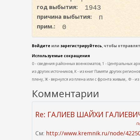
о
год выбытия:
1943
д
причина выбытия:
п
е
прим.:
0
р
ж
а
Войдите
или
зарегистрируйтесь
, чтобы отправля
н
Используемые сокращения
и
0 - сведения районных военкоматов, 1 - Центральных архив
ю
из других источников, К - из книг Памяти других регионов
плену, Ж - вернулся из плена или с фронта живым,. Ф - из
Комментарии
Re: ГАЛИЕВ ШАЙХИ ГАЛИЕВИ
По
См:
http://www.kremnik.ru/node/422