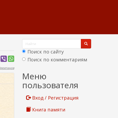
Ф
о
Поиск по сайту
р
Поиск по комментариям
м
Черепанов
Найти
Меню
а
пользователя
п
о
Вход / Регистрация
и
Книга памяти
с