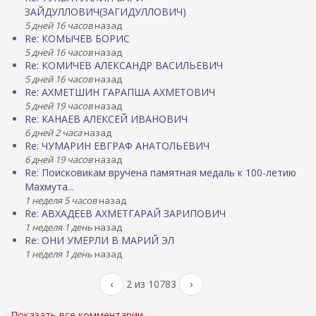
ЗАЙДУЛЛОВИЧ(ЗАГИДУЛЛОВИЧ)
5 дней 16 часов
назад
Re: КОМЫЧЕВ БОРИС
5 дней 16 часов
назад
Re: КОМИЧЕВ АЛЕКСАНДР ВАСИЛЬЕВИЧ
5 дней 16 часов
назад
Re: АХМЕТШИН ГАРАПША АХМЕТОВИЧ
5 дней 19 часов
назад
Re: КАНАЕВ АЛЕКСЕЙ ИВАНОВИЧ
6 дней 2 часа
назад
Re: ЧУМАРИН ЕВГРАФ АНАТОЛЬЕВИЧ
6 дней 19 часов
назад
Re: Поисковикам вручена памятная медаль к 100-летию
Махмута...
1 неделя 5 часов
назад
Re: АВХАДЕЕВ АХМЕТГАРАЙ ЗАРИПОВИЧ
1 неделя 1 день
назад
Re: ОНИ УМЕРЛИ В МАРИЙ ЭЛ
1 неделя 1 день
назад
‹
2 из 10783
›
Показать все комментарии