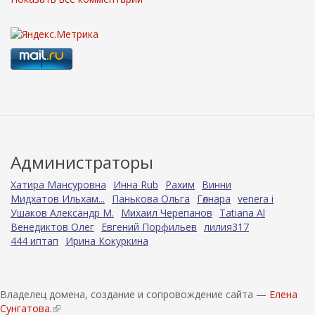
Администраторы
Хатира Мансуровна
Инна Rub
Рахим
Винни
Мидхатов Ильхам...
Панькова Ольга
Гөлнара
venera i
Ушаков Александр М.
Михаил Черепанов
Tatiana Al
Венедиктов Олег
Евгений Порфильев
лилия317
444 иптап
Ирина Кокуркина
Владелец домена, создание и сопровождение сайта —
Елена
Сунгатова.
(