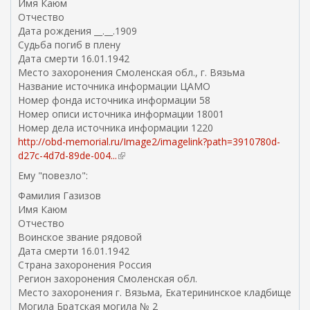
Имя Каюм
с
Отчество
ы
Дата рождения __.__.1909
л
Судьба погиб в плену
к
Дата смерти 16.01.1942
а
Место захоронения Смоленская обл., г. Вязьма
)
Название источника информации ЦАМО
Номер фонда источника информации 58
Номер описи источника информации 18001
Номер дела источника информации 1220
http://obd-memorial.ru/Image2/imagelink?path=3910780d-
d27c-4d7d-89de-004...
(
в
Ему "повезло":
н
Фамилия Газизов
е
Имя Каюм
ш
Отчество
н
Воинское звание рядовой
я
Дата смерти 16.01.1942
я
Страна захоронения Россия
с
Регион захоронения Смоленская обл.
с
Место захоронения г. Вязьма, Екатерининское кладбище
ы
Могила Братская могила № 2
л