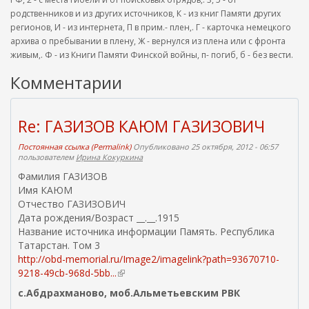
родственников и из других источников, К - из книг Памяти других
регионов, И - из интернета, П в прим.- плен,. Г - карточка немецкого
архива о пребывании в плену, Ж - вернулся из плена или с фронта
живым,. Ф - из Книги Памяти Финской войны, п- погиб, б - без вести.
Комментарии
Re: ГАЗИЗОВ КАЮМ ГАЗИЗОВИЧ
Постоянная ссылка (Permalink)
Опубликовано 25 октября, 2012 - 06:57
пользователем
Ирина Кокуркина
Фамилия ГАЗИЗОВ
Имя КАЮМ
Отчество ГАЗИЗОВИЧ
Дата рождения/Возраст __.__.1915
Название источника информации Память. Республика
Татарстан. Том 3
http://obd-memorial.ru/Image2/imagelink?path=93670710-
9218-49cb-968d-5bb...
(
в
с.Абдрахманово, моб.Альметьевским РВК
н