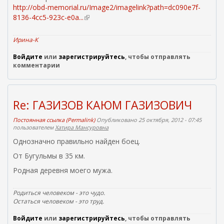
http://obd-memorial.ru/Image2/imagelink?path=dc090e7f-
к
8136-4cc5-923c-e0a...
(
а
в
)
н
Ирина-К
е
Войдите
или
зарегистрируйтесь
ш
, чтобы отправлять
комментарии
н
я
я
с
Re: ГАЗИЗОВ КАЮМ ГАЗИЗОВИЧ
с
ы
Постоянная ссылка (Permalink)
Опубликовано 25 октября, 2012 - 07:45
л
пользователем
Хатира Мансуровна
к
Однозначно правильно найден боец.
а
От Бугульмы в 35 км.
)
Родная деревня моего мужа.
Родиться человеком - это чудо.
Остаться человеком - это труд.
Войдите
или
зарегистрируйтесь
, чтобы отправлять