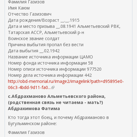
Фамилия Газизов
е
Имя Каюм
ш
Отчество Газизович
н
Дата рождения/Возраст __.__.1915
я
Дата и место призыва __.08.1941 Альметьевский РВК,
я
Татарская АССР, Альметьевский р-н
с
Воинское звание солдат
с
Причина выбытия пропал без вести
ы
Дата выбытия __.02.1942
л
Название источника информации ЦАМО
к
Номер фонда источника информации 58
а
Номер описи источника информации 977520
)
Номер дела источника информации 442
http://obd-memorial.ru/Image2/imagelink?path=d95895e0-
06c3-4bdd-9d11-fa0...
(
в
с.Абдрахманово Альметьевского района,
н
(родственная связь не читаема - мать?)
е
Абдрахимова Фатима
ш
Кто тогда этот боец, и почему Абдрахманово в
н
Бугульминском районе:
я
я
Фамилия Газизов
с