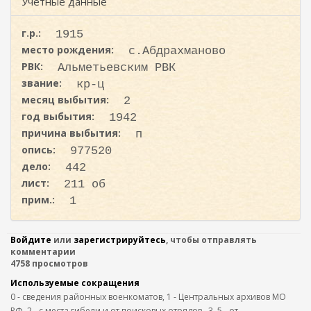
ж
Учетные данные
и
а
с
н
г.р.:
1915
к
и
место рождения:
с.Абдрахманово
ю
а
РВК:
Альметьевским РВК
звание:
кр-ц
месяц выбытия:
2
год выбытия:
1942
причина выбытия:
п
опись:
977520
дело:
442
лист:
211 об
прим.:
1
Войдите
или
зарегистрируйтесь
, чтобы отправлять
комментарии
4758 просмотров
Используемые сокращения
0 - сведения районных военкоматов, 1 - Центральных архивов МО
РФ, 2 - с места гибели и от поисковых отрядов,. 3, 5 - от