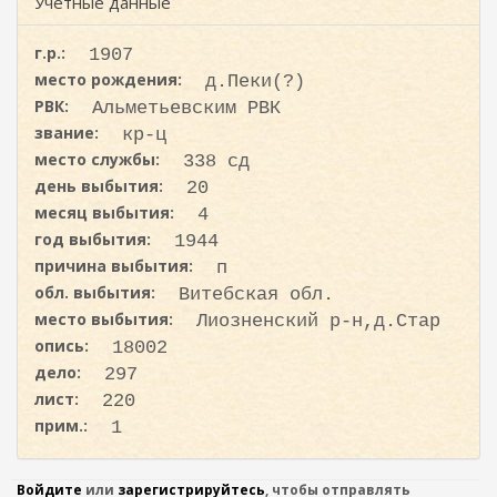
ж
Учетные данные
и
а
с
н
г.р.:
1907
к
и
место рождения:
д.Пеки(?)
ю
а
РВК:
Альметьевским РВК
звание:
кр-ц
место службы:
338 сд
день выбытия:
20
месяц выбытия:
4
год выбытия:
1944
причина выбытия:
п
обл. выбытия:
Витебская обл.
место выбытия:
Лиозненский р-н,д.Стар
опись:
18002
дело:
297
лист:
220
прим.:
1
Войдите
или
зарегистрируйтесь
, чтобы отправлять