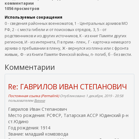
комментарии
1056 просмотров
Используемые сокращения
0 - сведения районных военкоматов, 1 - Центральных архивов МО
РФ, 2 - с места гибели и от поисковых отрядов,. 3, 5 - от
родственников и из других источников, К - из книг Памяти других
регионов, И - из интернета, П в прим.- плен,. Г - карточка немецкого
архива о пребывании в плену, Ж - вернулся из плена или с фронта
живым,. Ф - из Книги Памяти Финской войны, п- погиб, б - без вести.
Комментарии
Re: ГАВРИЛОВ ИВАН СТЕПАНОВИЧ
Постоянная ссылка (Permalink)
Опубликовано 1 декабря, 2019 - 20:58
пользователем
Винни
Гаврилов Иван Степанович
Место рождения: РСФСР, Татарская АССР Юдинский р-н
ст.Юдино
Год рождения: 1914
Звание: младший комвзвода