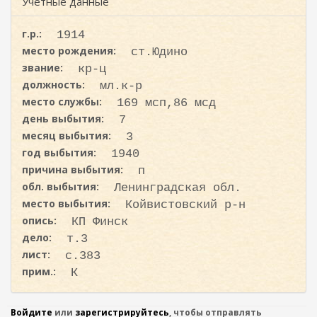
ж
Учетные данные
и
а
с
н
г.р.:
1914
к
и
место рождения:
ст.Юдино
ю
а
звание:
кр-ц
должность:
мл.к-р
место службы:
169 мсп,86 мсд
день выбытия:
7
месяц выбытия:
3
год выбытия:
1940
причина выбытия:
п
обл. выбытия:
Ленинградская обл.
место выбытия:
Койвистовский р-н
опись:
КП Финск
дело:
т.3
лист:
с.383
прим.:
К
Войдите
или
зарегистрируйтесь
, чтобы отправлять