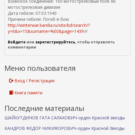
Воинское соединение: 169 мотострелковый полк 86
мотострелковая дивизия
Дата гибели: 07.03.1940
Причина гибели: Погиб в бою
http://winterwar.karelia.ru/site/bd/search/?
y=6&x=15&surname=%E0&page=1439
(
в
Войдите
или
зарегистрируйтесь
, чтобы отправлять
н
комментарии
е
ш
н
Меню пользователя
я
я
с
Вход / Регистрация
с
ы
Книга памяти
л
к
Последние материалы
а
)
ШАЙХУТДИНОВ ГАТА САЛАХОВИЧ-орден Красной звезды
КАНДРОВ ФЕДОР НИКИФОРОВИЧ-орден Красной Звезды