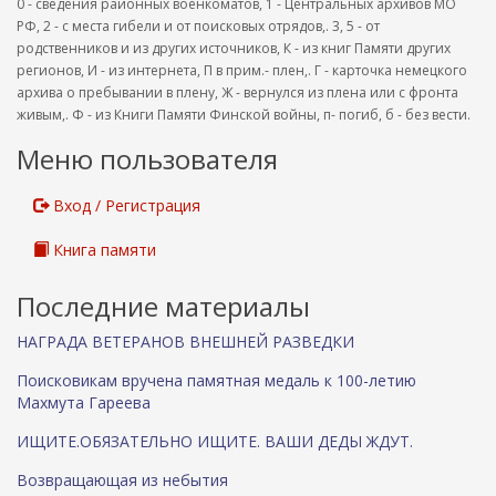
0 - сведения районных военкоматов, 1 - Центральных архивов МО
РФ, 2 - с места гибели и от поисковых отрядов,. 3, 5 - от
родственников и из других источников, К - из книг Памяти других
регионов, И - из интернета, П в прим.- плен,. Г - карточка немецкого
архива о пребывании в плену, Ж - вернулся из плена или с фронта
живым,. Ф - из Книги Памяти Финской войны, п- погиб, б - без вести.
Меню пользователя
Вход / Регистрация
Книга памяти
Последние материалы
НАГРАДА ВЕТЕРАНОВ ВНЕШНЕЙ РАЗВЕДКИ
Поисковикам вручена памятная медаль к 100-летию
Махмута Гареева
ИЩИТЕ.ОБЯЗАТЕЛЬНО ИЩИТЕ. ВАШИ ДЕДЫ ЖДУТ.
Возвращающая из небытия