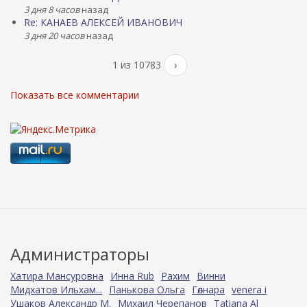
3 дня 8 часов
назад
Re: КАНАЕВ АЛЕКСЕЙ ИВАНОВИЧ
3 дня 20 часов
назад
1 из 10783
›
Показать все комментарии
Администраторы
Хатира Мансуровна
Инна Rub
Рахим
Винни
Мидхатов Ильхам...
Панькова Ольга
Гөлнара
venera i
Ушаков Александр М.
Михаил Черепанов
Tatiana Al