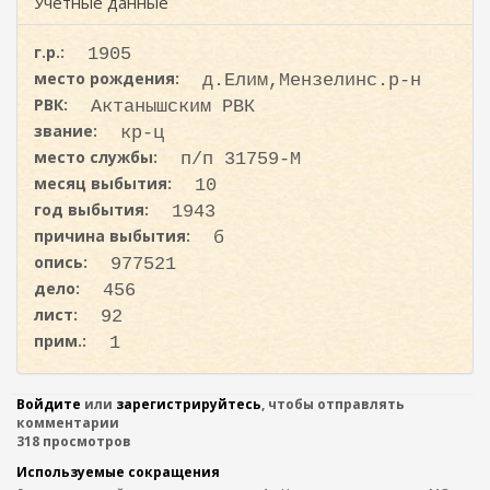
ж
Учетные данные
и
а
с
н
г.р.:
1905
к
и
место рождения:
д.Елим,Мензелинс.р-н
ю
а
РВК:
Актанышским РВК
звание:
кр-ц
место службы:
п/п 31759-М
месяц выбытия:
10
год выбытия:
1943
причина выбытия:
б
опись:
977521
дело:
456
лист:
92
прим.:
1
Войдите
или
зарегистрируйтесь
, чтобы отправлять
комментарии
318 просмотров
Используемые сокращения