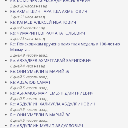
Re: КОМИЧЕВ АЛЕКСАНДР ВАСИЛЬЕВИЧ
3 дня 20 часов
назад
Re: АХМЕТШИН ГАРАПША АХМЕТОВИЧ
3 дня 23 часа
назад
Re: КАНАЕВ АЛЕКСЕЙ ИВАНОВИЧ
4 дня 6 часов
назад
Re: ЧУМАРИН ЕВГРАФ АНАТОЛЬЕВИЧ
4 дня 23 часа
назад
Re: Поисковикам вручена памятная медаль к 100-летию
Махмута...
5 дней 9 часов
назад
Re: АВХАДЕЕВ АХМЕТГАРАЙ ЗАРИПОВИЧ
6 дней 4 часа
назад
Re: ОНИ УМЕРЛИ В МАРИЙ ЭЛ
6 дней 5 часов
назад
Re: АВЗАЛОВ САМАТ
6 дней 5 часов
назад
Re: АБРАМОВ МАРТЕМЬЯН ДМИТРИЕВИЧ
6 дней 5 часов
назад
Re: АБДУЛЛИН ХАЛИУЛЛА АБДУЛЛИНОВИЧ
6 дней 5 часов
назад
Re: ОНИ УМЕРЛИ В МАРИЙ ЭЛ
6 дней 5 часов
назад
Re: АБДУЛЛИН МУЗИП АБДУЛЛОВИЧ