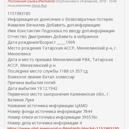
Постоянная ссылка (Permalink)
Опубликовано 24 февраля, 2018 - 10:46
пользователем
Инна Rub
1151983185
Информация из донесения о безвозвратных потерях
Фамилия Вячкилев Добавить доп.информацию
Имя Константин Подсказка по вводу доп.информации
Отчество Дмитриевич Добавить в избранное
Дата рождения/Возраст __.__.1909
Место рождения Татарская АССР, Мензелинский р-н, г.
Мензелинск
Дата и место призыва Мензелинский РВК, Татарская
АССР, Мензелинский р-н
Последнее место службы 1188 сп 357 сд
Воинское звание батал. комиссар
Причина выбытия погиб
Дата выбытия 19.12.1942
Первичное место захоронения Калининская обл., г.
Великие Луки
Название источника информации ЦАМО
Номер фонда источника информации 7844
Номер описи источника информации 395576с
Номер дела источника информации 4
https://www.obd-memorial.ru/html/info.htm?id=1151983185