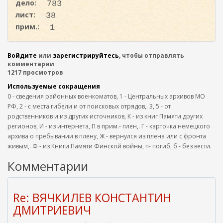
дело:
783
лист:
38
прим.:
1
Войдите
или
зарегистрируйтесь
, чтобы отправлять
комментарии
1217 просмотров
Используемые сокращения
0 - сведения районных военкоматов, 1 - Центральных архивов МО
РФ, 2 - с места гибели и от поисковых отрядов,. 3, 5 - от
родственников и из других источников, К - из книг Памяти других
регионов, И - из интернета, П в прим.- плен,. Г - карточка немецкого
архива о пребывании в плену, Ж - вернулся из плена или с фронта
живым,. Ф - из Книги Памяти Финской войны, п- погиб, б - без вести.
Комментарии
Re: ВЯЧКИЛЕВ КОНСТАНТИН
ДМИТРИЕВИЧ