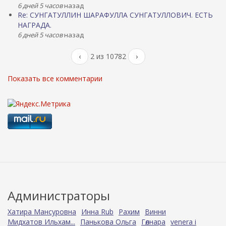
6 дней 5 часов
назад
Re: СУНГАТУЛЛИН ШАРАФУЛЛА СУНГАТУЛЛОВИЧ. ЕСТЬ
НАГРАДА.
6 дней 5 часов
назад
‹
2 из 10782
›
Показать все комментарии
Администраторы
Хатира Мансуровна
Инна Rub
Рахим
Винни
Мидхатов Ильхам...
Панькова Ольга
Гөлнара
venera i