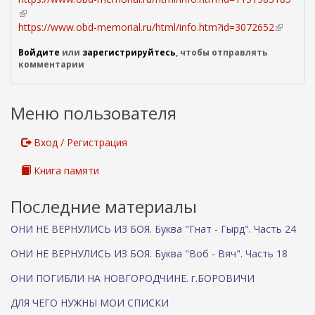
(
в
https://www.obd-memorial.ru/html/info.htm?id=3072652
(
н
в
Войдите
или
зарегистрируйтесь
, чтобы отправлять
е
н
комментарии
ш
е
н
ш
я
н
Меню пользователя
я
я
с
я
с
с
Вход / Регистрация
ы
с
л
ы
Книга памяти
к
л
а
к
Последние материалы
)
а
)
ОНИ НЕ ВЕРНУЛИСЬ ИЗ БОЯ. Буква "Гнат - Гырд". Часть 24
ОНИ НЕ ВЕРНУЛИСЬ ИЗ БОЯ. Буква "Воб - Вяч". Часть 18
ОНИ ПОГИБЛИ НА НОВГОРОДЧИНЕ. г.БОРОВИЧИ
ДЛЯ ЧЕГО НУЖНЫ МОИ СПИСКИ