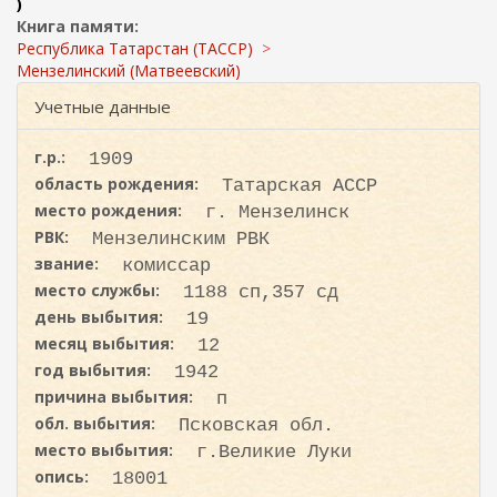
ж
)
и
а
Книга памяти:
с
н
Республика Татарстан (ТАССР)
к
и
Мензелинский (Матвеевский)
ю
а
Учетные данные
г.р.:
1909
область рождения:
Татарская АССР
место рождения:
г. Мензелинск
РВК:
Мензелинским РВК
звание:
комиссар
место службы:
1188 сп,357 сд
день выбытия:
19
месяц выбытия:
12
год выбытия:
1942
причина выбытия:
п
обл. выбытия:
Псковская обл.
место выбытия:
г.Великие Луки
опись:
18001