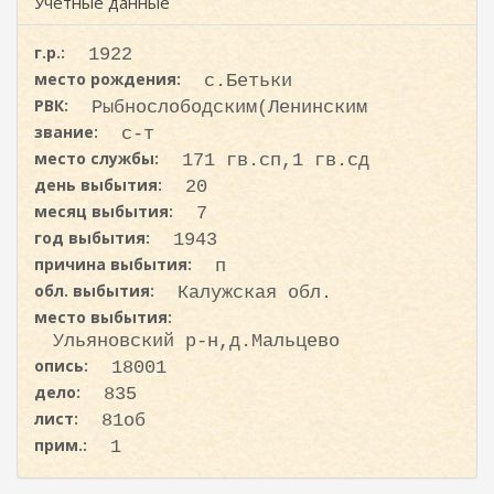
ж
Учетные данные
и
а
с
н
г.р.:
1922
к
и
место рождения:
с.Бетьки
ю
а
РВК:
Рыбнослободским(Ленинским
звание:
с-т
место службы:
171 гв.сп,1 гв.сд
день выбытия:
20
месяц выбытия:
7
год выбытия:
1943
причина выбытия:
п
обл. выбытия:
Калужская обл.
место выбытия:
Ульяновский р-н,д.Мальцево
опись:
18001
дело:
835
лист:
81об
прим.:
1