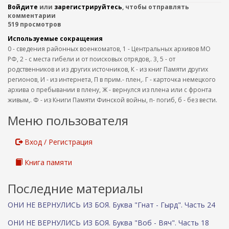
Войдите
или
зарегистрируйтесь
, чтобы отправлять
комментарии
519 просмотров
Используемые сокращения
0 - сведения районных военкоматов, 1 - Центральных архивов МО
РФ, 2 - с места гибели и от поисковых отрядов,. 3, 5 - от
родственников и из других источников, К - из книг Памяти других
регионов, И - из интернета, П в прим.- плен,. Г - карточка немецкого
архива о пребывании в плену, Ж - вернулся из плена или с фронта
живым,. Ф - из Книги Памяти Финской войны, п- погиб, б - без вести.
Меню пользователя
Вход / Регистрация
Книга памяти
Последние материалы
ОНИ НЕ ВЕРНУЛИСЬ ИЗ БОЯ. Буква "Гнат - Гырд". Часть 24
ОНИ НЕ ВЕРНУЛИСЬ ИЗ БОЯ. Буква "Воб - Вяч". Часть 18