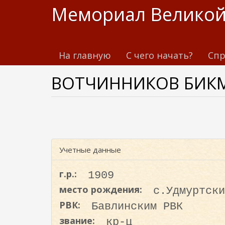
П
Мемориал Великой
е
р
е
На главную
С чего начать?
Спр
й
т
ВОТЧИННИКОВ БИК
и
к
о
с
н
о
Учетные данные
в
н
г.р.:
1909
о
место рождения:
с.Удмуртски
м
РВК:
Бавлинским РВК
у
с
звание:
кр-ц