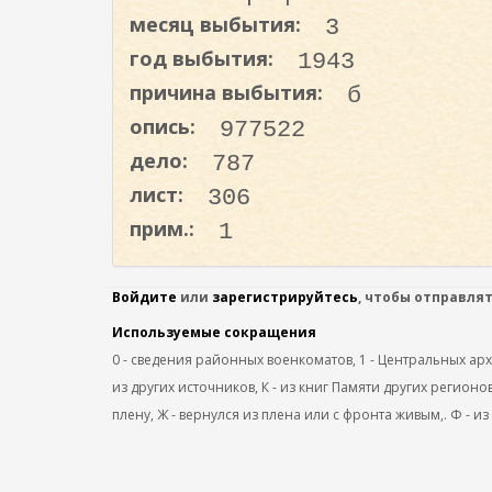
о
месяц выбытия:
3
д
год выбытия:
1943
е
причина выбытия:
б
р
ж
опись:
977522
а
дело:
787
н
лист:
306
и
прим.:
1
ю
Войдите
или
зарегистрируйтесь
, чтобы отправля
Используемые сокращения
0 - сведения районных военкоматов, 1 - Центральных архив
из других источников, К - из книг Памяти других регионов
плену, Ж - вернулся из плена или с фронта живым,. Ф - из