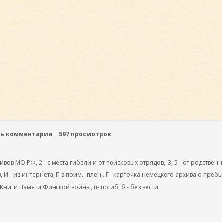
ть комментарии
597 просмотров
ов МО РФ, 2 - с места гибели и от поисковых отрядов,. 3, 5 - от родствен
, И - из интернета, П в прим.- плен,. Г - карточка немецкого архива о преб
 Книги Памяти Финской войны, п- погиб, б - без вести.