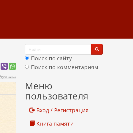
Ф
о
Поиск по сайту
р
Поиск по комментариям
м
Черепанов
Найти
Меню
а
пользователя
п
о
Вход / Регистрация
и
Книга памяти
с