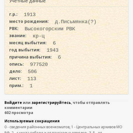
ж
Учетные данные
и
а
с
н
г.р.:
1913
к
и
место рождения:
д.Письмянка(?)
ю
а
РВК:
Высокогорским РВК
звание:
кр-ц
месяц выбытия:
6
год выбытия:
1943
причина выбытия:
б
опись:
977520
дело:
506
лист:
113
прим.:
1
Войдите
или
зарегистрируйтесь
, чтобы отправлять
комментарии
602 просмотра
Используемые сокращения
0 - сведения районных военкоматов, 1 - Центральных архивов МО
РФ, 2 - с места гибели и от поисковых отрядов,. 3, 5 - от