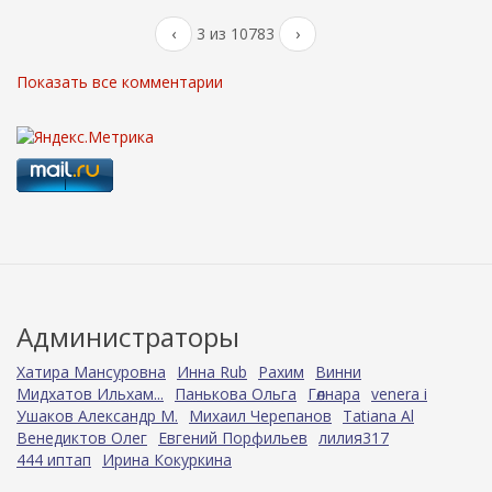
‹
3 из 10783
›
Показать все комментарии
Администраторы
Хатира Мансуровна
Инна Rub
Рахим
Винни
Мидхатов Ильхам...
Панькова Ольга
Гөлнара
venera i
Ушаков Александр М.
Михаил Черепанов
Tatiana Al
Венедиктов Олег
Евгений Порфильев
лилия317
444 иптап
Ирина Кокуркина