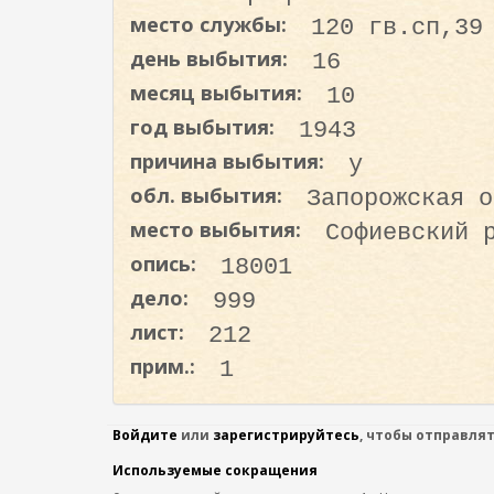
о
место службы:
120 гв.сп,39
д
день выбытия:
16
е
месяц выбытия:
10
р
ж
год выбытия:
1943
а
причина выбытия:
у
н
обл. выбытия:
Запорожская о
и
место выбытия:
Софиевский 
ю
опись:
18001
дело:
999
лист:
212
прим.:
1
Войдите
или
зарегистрируйтесь
, чтобы отправля
Используемые сокращения