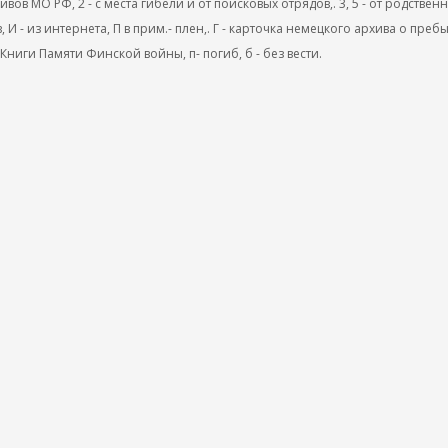
ов МО РФ, 2 - с места гибели и от поисковых отрядов,. 3, 5 - от родствен
, И - из интернета, П в прим.- плен,. Г - карточка немецкого архива о преб
 Книги Памяти Финской войны, п- погиб, б - без вести.