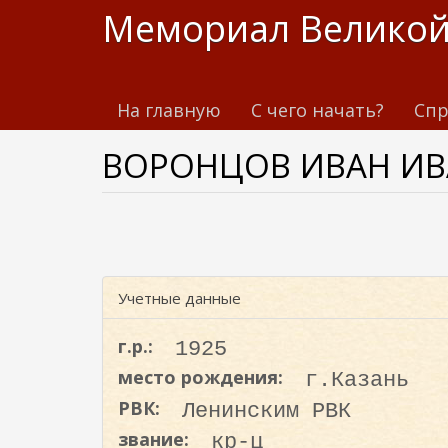
П
Мемориал Великой
е
р
е
На главную
С чего начать?
Спр
й
т
ВОРОНЦОВ ИВАН И
и
к
о
с
н
о
Учетные данные
в
н
г.р.:
1925
о
место рождения:
г.Казань
м
РВК:
Ленинским РВК
у
с
звание:
кр-ц