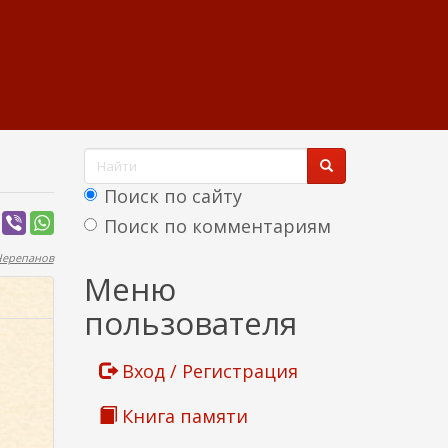
Ф
о
Поиск по сайту
р
Поиск по комментариям
м
Черепанов
Найти
Меню
а
пользователя
п
о
Вход / Регистрация
и
Книга памяти
с