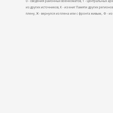
0 - сведения районных военкоматов, 1 - Центральных архив
из других источников, К - из книг Памяти других регионов
плену, Ж - вернулся из плена или с фронта живым,. Ф - из