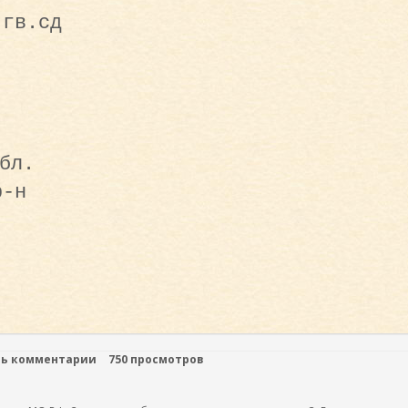
 гв.сд
бл.
р-н
ть комментарии
750 просмотров