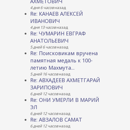
АХМЕТОВИЧ
4 дня 6 часов
назад
Re: КАНАЕВ АЛЕКСЕЙ
ИВАНОВИЧ
4 дня 13 часов
назад
Re: ЧУМАРИН ЕВГРАФ
АНАТОЛЬЕВИЧ
5 дней 6 часов
назад
Re: Поисковикам вручена
памятная медаль к 100-
летию Махмута...
5 дней 16 часов
назад
Re: АВХАДЕЕВ АХМЕТГАРАЙ
ЗАРИПОВИЧ
6 дней 12 часов
назад
Re: ОНИ УМЕРЛИ В МАРИЙ
ЭЛ
6 дней 12 часов
назад
Re: АВЗАЛОВ САМАТ
6 дней 12 часов
назад