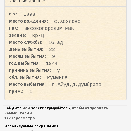
ж
Учетные данные
и
а
с
н
г.р.:
1893
к
и
место рождения:
с.Хохлово
ю
а
РВК:
Высокогорским РВК
звание:
кр-ц
место службы:
16 ад
день выбытия:
22
месяц выбытия:
9
год выбытия:
1944
причина выбытия:
у
обл. выбытия:
Румыния
место выбытия:
г.Айуд,д.Думбрава
прим.:
1
Войдите
или
зарегистрируйтесь
, чтобы отправлять
комментарии
1473 просмотра
Используемые сокращения