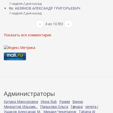
1 неделя 2 дня
назад
Re: АБЗЯНОВ АЛЕКСАНДР ГРИГОРЬЕВИЧ
1 неделя 2 дня
назад
‹
4 из 10783
›
Показать все комментарии
Администраторы
Хатира Мансуровна
Инна Rub
Рахим
Винни
Мидхатов Ильхам...
Панькова Ольга
Гөлнара
venera i
Ушаков Александр М.
Михаил Черепанов
Tatiana Al