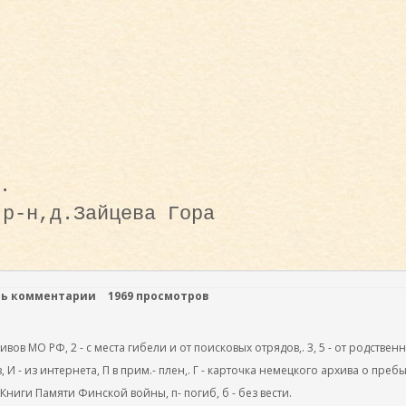
.
 р-н,д.Зайцева Гора
ть комментарии
1969 просмотров
ов МО РФ, 2 - с места гибели и от поисковых отрядов,. 3, 5 - от родствен
, И - из интернета, П в прим.- плен,. Г - карточка немецкого архива о преб
 Книги Памяти Финской войны, п- погиб, б - без вести.