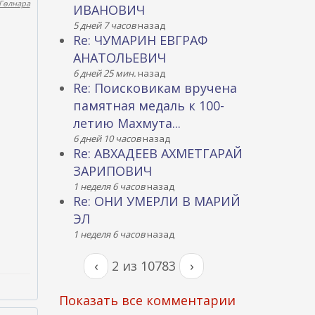
Гөлнара
ИВАНОВИЧ
5 дней 7 часов
назад
Re: ЧУМАРИН ЕВГРАФ
АНАТОЛЬЕВИЧ
6 дней 25 мин.
назад
Re: Поисковикам вручена
памятная медаль к 100-
летию Махмута...
6 дней 10 часов
назад
Re: АВХАДЕЕВ АХМЕТГАРАЙ
ЗАРИПОВИЧ
1 неделя 6 часов
назад
Re: ОНИ УМЕРЛИ В МАРИЙ
ЭЛ
1 неделя 6 часов
назад
‹
2 из 10783
›
Показать все комментарии