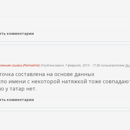
е
ш
н
я
лять комментарии
я
с
с
ы
л
янная ссылка (Permalink)
Опубликовано 7 февраля, 2013 - 17:36 пользователем
Зу
к
точка составлена на основе данных
а
по имени с некоторой натяжкой тоже совпадаю
)
 у татар нет.
лять комментарии