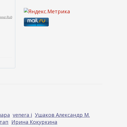
нна Rub
нара
venera i
Ушаков Александр М.
тап
Ирина Кокуркина