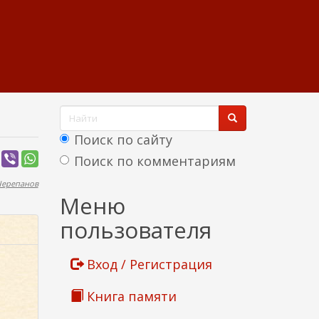
Ф
о
Поиск по сайту
р
Поиск по комментариям
м
Черепанов
Найти
Меню
а
пользователя
п
о
Вход / Регистрация
и
Книга памяти
с