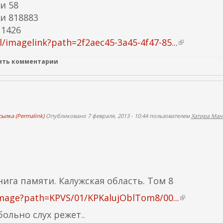
и 58
и 818883
 1426
imagelink?path=2f2aec45-3a45-4f47-85...
(
в
лять комментарии
н
е
ш
н
я
ылка (Permalink)
Опубликовано 7 февраля, 2013 - 10:44 пользователем
Хатира Ман
я
с
с
ы
л
га памяти. Калужская область. Том 8
к
image?path=KPVS/01/KPKalujOblTom8/00...
(
а
в
больно слух режет..
)
н