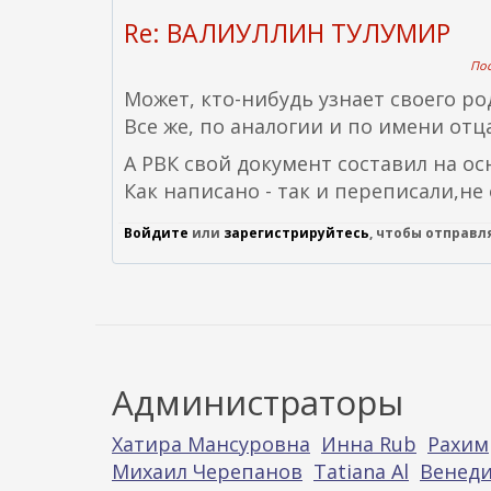
Re: ВАЛИУЛЛИН ТУЛУМИР
Пос
Может, кто-нибудь узнает своего р
Все же, по аналогии и по имени отц
А РВК свой документ составил на ос
Как написано - так и переписали,не
Войдите
или
зарегистрируйтесь
, чтобы отправ
Администраторы
Хатира Мансуровна
Инна Rub
Рахим
Михаил Черепанов
Tatiana Al
Венеди