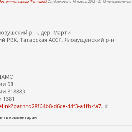
остоянная ссылка (Permalink)
Опубликовано 16 марта, 2013 - 21:18 пользователем
ловушский р-н, дер. Марти
й РВК, Татарская АССР, Яловущенский р-н
 ЦАМО
ии 58
ии 818883
 1381
link?path=d28f64b8-d6ce-44f3-a1fb-fa7...
(
в
влять комментарии
н
е