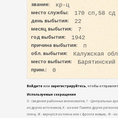
о
звание:
кр-ц
д
место службы:
170 сп,58 сд
е
день выбытия:
22
р
месяц выбытия:
7
ж
а
год выбытия:
1942
н
причина выбытия:
п
и
обл. выбытия:
Калужская обл
ю
место выбытия:
Барятинский
прим.:
0
Войдите
или
зарегистрируйтесь
, чтобы отправля
Используемые сокращения
0 - сведения районных военкоматов, 1 - Центральных архив
из других источников, К - из книг Памяти других регионов
плену, Ж - вернулся из плена или с фронта живым,. Ф - из