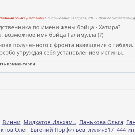
ш
н
я
тоянная ссылка (Permalink)
Опубликовано 23 апреля, 2015 - 18:44 пользователем
И
я
одственника по имени жены бойца - Хатира?
с
а, возможное имя бойца Галимулла (?).
с
нове полученного с фронта извещения о гибели.
ы
 особо утруждая себя установлением истины...
л
к
лять комментарии
а
)
Винни
Мидхатов Ильхам...
Панькова Ольга
Гөл
ктов Олег
Евгений Порфильев
лилия317
444 ип