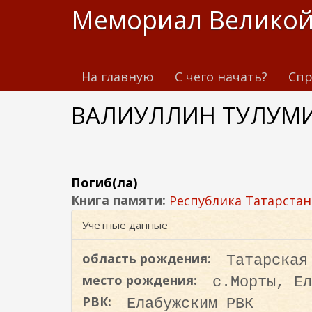
П
Мемориал Великой
е
р
е
На главную
С чего начать?
Спр
й
т
ВАЛИУЛЛИН ТУЛУМ
и
к
о
с
н
Погиб(ла)
о
Книга памяти:
Республика Татарстан
в
Учетные данные
н
о
область рождения:
Татарская
м
место рождения:
с.Морты, Ел
у
РВК:
Елабужским РВК
с