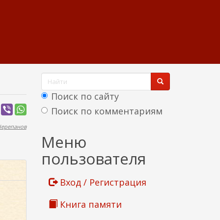
Ф
о
Поиск по сайту
р
Поиск по комментариям
м
Черепанов
Найти
Меню
а
пользователя
п
о
Вход / Регистрация
и
Книга памяти
с