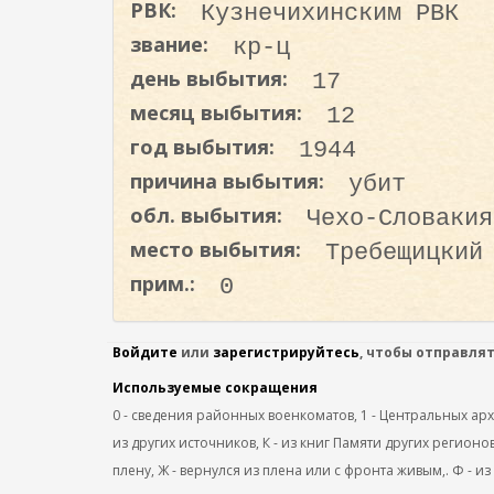
РВК:
Кузнечихинским РВК
о
д
звание:
кр-ц
е
день выбытия:
17
р
месяц выбытия:
12
ж
год выбытия:
1944
а
н
причина выбытия:
убит
и
обл. выбытия:
Чехо-Словакия
ю
место выбытия:
Требещицкий
прим.:
0
Войдите
или
зарегистрируйтесь
, чтобы отправля
Используемые сокращения
0 - сведения районных военкоматов, 1 - Центральных архив
из других источников, К - из книг Памяти других регионов
плену, Ж - вернулся из плена или с фронта живым,. Ф - из