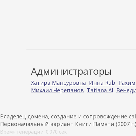
Администраторы
Хатира Мансуровна
Инна Rub
Рахим
Михаил Черепанов
Tatiana Al
Венеди
Владелец домена, создание и сопровождение с
Первоначальный вариант Книги Памяти (2007 г.
Время генерации: 0.070 сек