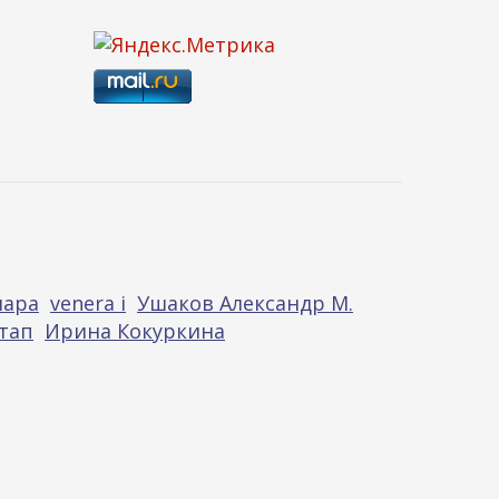
нара
venera i
Ушаков Александр М.
тап
Ирина Кокуркина