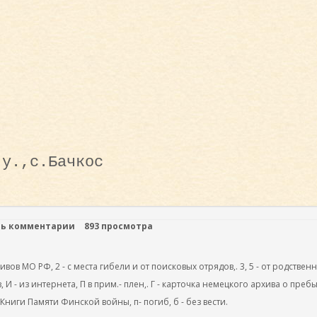
 у.,с.Бачкос
ть комментарии
893 просмотра
ов МО РФ, 2 - с места гибели и от поисковых отрядов,. 3, 5 - от родствен
, И - из интернета, П в прим.- плен,. Г - карточка немецкого архива о преб
 Книги Памяти Финской войны, п- погиб, б - без вести.