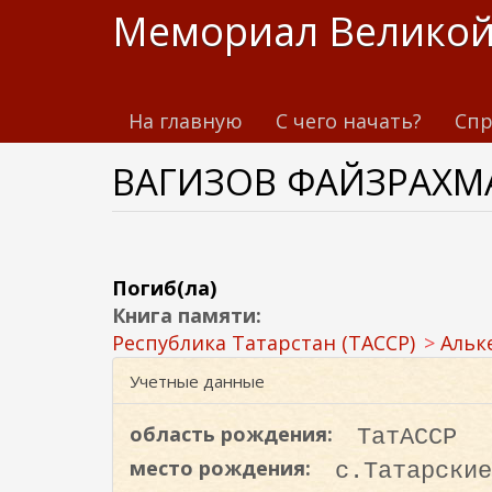
П
Мемориал Великой
е
р
е
На главную
С чего начать?
Спр
й
т
ВАГИЗОВ ФАЙЗРАХМ
и
к
о
с
н
Погиб(ла)
о
Книга памяти:
в
Республика Татарстан (ТАССР)
Альк
н
Учетные данные
о
м
область рождения:
ТатАССР
у
место рождения:
с.Татарские
с