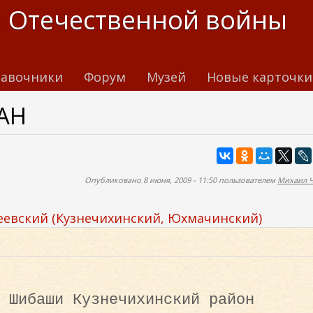
 Отечественной войны
авочники
Форум
Музей
Новые карточки
АН
Опубликовано 8 июня, 2009 - 11:50 пользователем
Михаил 
еевский (Кузнечихинский, Юхмачинский)
 Шибаши Кузнечихинский район