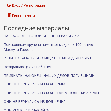
с
Вход / Регистрация
с
ы
Книга памяти
л
к
Последние материалы
а
)
НАГРАДА ВЕТЕРАНОВ ВНЕШНЕЙ РАЗВЕДКИ
Поисковикам вручена памятная медаль к 100-летию
Махмута Гареева
ИЩИТЕ.ОБЯЗАТЕЛЬНО ИЩИТЕ. ВАШИ ДЕДЫ ЖДУТ.
Возвращающая из небытия
ПРИЗНАТЬ, НАКОНЕЦ, НАШИХ ДЕДОВ ПОГИБШИМИ
ОНИ НЕ ВЕРНУЛИСЬ ИЗ БОЯ. КРЫМ
ОНИ НЕ ВЕРНУЛИСЬ ИЗ БОЯ. СТАВРОПОЛЬСКИЙ КРАЙ
ОНИ НЕ ВЕРНУЛИСЬ ИЗ БОЯ. ЧЕЧНЯ
ОНИ УМЕРЛИ В МАРИЙ ЭЛ