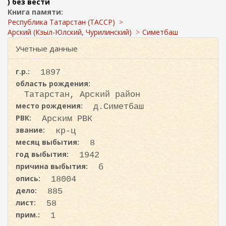
ж
) без вести
и
а
Книга памяти:
с
н
Республика Татарстан (ТАССР)
к
и
Арский (Кзыл-Юлский, Чурилинский)
Симетбаш
ю
а
Учетные данные
г.р.:
1897
область рождения:
Татарстан, Арский район
место рождения:
д.Симетбаш
РВК:
Арским РВК
звание:
кр-ц
месяц выбытия:
8
год выбытия:
1942
причина выбытия:
б
опись:
18004
дело:
885
лист:
58
прим.:
1