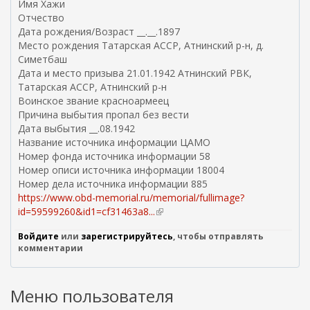
Имя Хажи
Отчество
Дата рождения/Возраст __.__.1897
Место рождения Татарская АССР, Атнинский р-н, д.
Симетбаш
Дата и место призыва 21.01.1942 Атнинский РВК,
Татарская АССР, Атнинский р-н
Воинское звание красноармеец
Причина выбытия пропал без вести
Дата выбытия __.08.1942
Название источника информации ЦАМО
Номер фонда источника информации 58
Номер описи источника информации 18004
Номер дела источника информации 885
https://www.obd-memorial.ru/memorial/fullimage?
id=59599260&id1=cf31463a8...
(
в
Войдите
или
зарегистрируйтесь
, чтобы отправлять
н
комментарии
е
ш
н
Меню пользователя
я
я