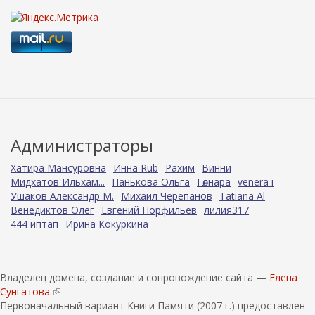
Администраторы
Хатира Мансуровна
Инна Rub
Рахим
Винни
Мидхатов Ильхам...
Панькова Ольга
Гөлнара
venera i
Ушаков Александр М.
Михаил Черепанов
Tatiana Al
Венедиктов Олег
Евгений Порфильев
лилия317
444 иптап
Ирина Кокуркина
Владелец домена, создание и сопровождение сайта —
Елена
Сунгатова.
(
Первоначальный вариант Книги Памяти (2007 г.) предоставлен
в