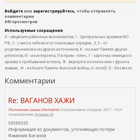
Войдите
или
зарегистрируйтесь
, чтобы отправлять
комментарии
845 просмотров
Используемые сокращения
0 - сведения районных военкоматов, 1 - Центральных архивов МО
РФ, 2 - с места гибели и от поисковых отрядов,. 3, 5 - от
родственников и из других источников, К - из книг Памяти других
регионов, И - из интернета, П в прим.- плен,. Г - карточка немецкого
архива о пребывании в плену, Ж - вернулся из плена или с фронта
живым,. Ф - из Книги Памяти Финской войны, п- погиб, б - без вести.
Комментарии
Re: ВАГАНОВ ХАЖИ
Постоянная ссылка (Permalink)
Опубликовано 4 апреля, 2017 - 15:01
пользователем
Зульфар 59
59599335
Информация из документов, уточняющих потери
Фамилия Ваганов