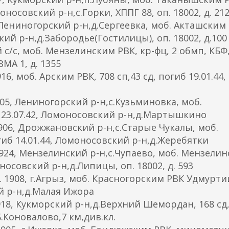
моносовский р-н,с.Горки, ХППГ 88, оп. 18002, д. 21
Лениногорский р-н,д.Сергеевка, моб. Акташским 
ский р-н,д.Забородье(Гостилицы), оп. 18002, д.100
 с/с, моб. Мензелинским РВК, кр-фц, 2 обмп, КБФ
МА 1, д. 1355
 моб. Арским РВК, 708 сп,43 сд, погиб 19.01.44,
5, Лениногорский р-н,с.Кузьминовка, моб.
б 23.07.42, Ломоносовский р-н,д.Мартышкино
06, Дрожжановский р-н,с.Старые Чукалы, моб.
гиб 14.01.44, Ломоносовский р-н,д.Жеребятки
24, Мензелинский р-н,с.Чупаево, моб. Мензели
оносовский р-н,д.Липицы, оп. 18002, д. 593
908, г.Агрыз, моб. Красногорским РВК Удмуртии
ий р-н,д.Малая Ижора
8, Кукморский р-н,д.Верхний Шемордан, 168 сд
Б.Коновалово,7 км,див.кл.