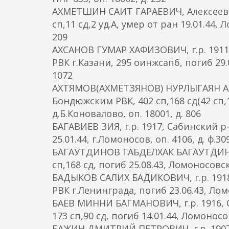
АХМЕТШИН САИТ ГАРАЕВИЧ, Алексеевск
сп,11 сд,2 уд.А, умер от ран 19.01.44, 
209
АХСАНОВ ГУМАР ХАФИЗОВИЧ, г.р. 1911
РВК г.Казани, 295 оинжсапб, погиб 29.
1072
АХТЯМОВ(АХМЕТЗЯНОВ) НУРЛЫГАЯН АХТЯ
Бондюжским РВК, 402 сп,168 сд(42 сп,1
д.Б.Коновалово, оп. 18001, д. 806
БАГАВИЕВ ЗИЯ, г.р. 1917, Сабинский р-
25.01.44, г.Ломоносов, оп. 4106, д. ф.30
БАГАУТДИНОВ ГАБДЕЛХАК БАГАУТДИНОВИ
сп,168 сд, погиб 25.08.43, Ломоносов
БАДЫКОВ САЛИХ БАДИКОВИЧ, г.р. 191
РВК г.Ленинграда, погиб 23.06.43, Лом
БАЕВ МИННИ БАГМАНОВИЧ, г.р. 1916, С
173 сп,90 сд, погиб 14.01.44, Ломонос
БАЖИН ДМИТРИЙ ПЕТРОВИЧ, г.р. 1907,