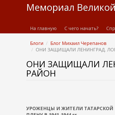
П
Мемориал Великой
е
р
е
На главную
С чего начать?
Спр
й
т
и
Блоги
Блог Михаил Черепанов
к
ОНИ ЗАЩИЩАЛИ ЛЕНИНГРАД. Л
о
с
ОНИ ЗАЩИЩАЛИ ЛЕ
н
РАЙОН
о
в
н
о
м
у
УРОЖЕНЦЫ И ЖИТЕЛИ ТАТАРСКОЙ 
с
ПЛЕНУ В 1941-1944 гг.