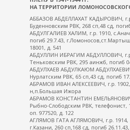
о
НА ТЕРРИТОРИИ ЛОМОНОСОВСКОГ
д
е
АББАЗОВ АБДЕЛЛАХАТ КАДЫРОВИЧ, г.р.
р
Буденновским РВК, 268 сп,48 сд, погиб
ж
АБДУЛГАЛИЕВ ХАЛИМ, г.р. 1910, с.Анач
а
погиб 29.7.43, г.Ломоносов,ст.Мартышк
н
18001, д. 541
и
АБДУЛЛИН ИБРАГИМ АБДУЛЛОВИЧ, г.р. 
ю
Теньковским РВК, 295 аинжб, погиб 04.
АБДУЛХАЕВ АБДУЛКАЮМ АБДУЛХАЕВИЧ, г
Нурлатским РВК, 65 сп,43 сд, погиб 17
АБРАМОВ ИВАН АЛЕКСЕЕВИЧ, г.р. 1902,
н,п.Большая Ижора
АБРАМОВ КОНСТАНТИН ЕМЕЛЬЯНОВИЧ, г.
Рыбно-Слободским РВК, телефонист, 10 
оп. 977520, д. 122
АГЛЯМОВ ГАТА АГЛЯМОВИЧ, г.р. 1914,
г.Казани, 260 сп,168 сд, погиб 26.11.4