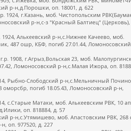
05, с.Ижевка, моб. Бондюжским РВК, минометчи
кий р-н,д.Порошки, оп. 18001, д. 622
 1924, г.Казань, моб. Чистопольским РВК(Баум
омоносовский р-н,с-з "Красный Балтиец" (Церковь),
24, Алькеевский р-н,с.Нижнее Качеево, моб.
к, 487 ошр, КБФ, погиб 27.01.44, Ломоносовский
 1908, г.Агрыз,Вольская 23, моб. Малопургинс
07.42, Ломоносовский р-н,с.Малая Ижора, оп. 81888
4, Рыбно-Слободский р-н,с.Мельничный Почино
8 оморсбр, погиб 18.05.43, Ломоносовский р-н,
, с.Старые Матаки, моб. Алькеевским РВК, 10 ап
.Илики, оп. 818884, д. 57
ий р-н,с.Утямишево, моб. Апастовским РВК, 268 
н, оп. 977520, д. 227