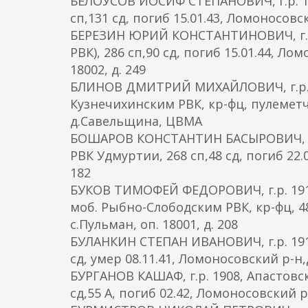
БЕЛОУСОВ ИОСИФ СТЕПАНОВИЧ, г.р. 19
сп,131 сд, погиб 15.01.43, Ломоносовс
БЕРЕЗИН ЮРИЙ КОНСТАНТИНОВИЧ, г.р.
РВК), 286 сп,90 сд, погиб 15.01.44, Л
18002, д. 249
БЛИНОВ ДМИТРИЙ МИХАЙЛОВИЧ, г.р. 19
Кузнечихинским РВК, кр-фц, пулеметчи
д.Савельщина, ЦВМА
БОШАРОВ КОНСТАНТИН БАСЫРОВИЧ, г.р.
РВК Удмуртии, 268 сп,48 сд, погиб 22.
182
БУКОВ ТИМОФЕЙ ФЕДОРОВИЧ, г.р. 191
моб. Рыбно-Слободским РВК, кр-фц, 4
с.Пульман, оп. 18001, д. 208
БУЛАНКИН СТЕПАН ИВАНОВИЧ, г.р. 1914
сд, умер 08.11.41, Ломоносовский р-н,д
БУРГАНОВ КАШАФ, г.р. 1908, Апастовск
сд,55 А, погиб 02.42, Ломоносовский р-