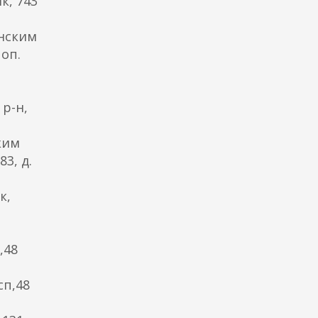
к, 743
анским
 оп.
 р-н,
ким
3, д.
к,
,48
сп,48