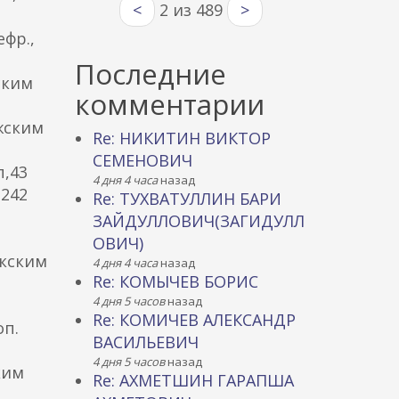
<
2 из 489
>
фр.,
Последние
ским
комментарии
жским
Re: НИКИТИН ВИКТОР
СЕМЕНОВИЧ
п,43
4 дня 4 часа
назад
 242
Re: ТУХВАТУЛЛИН БАРИ
ЗАЙДУЛЛОВИЧ(ЗАГИДУЛЛ
ОВИЧ)
укским
4 дня 4 часа
назад
Re: КОМЫЧЕВ БОРИС
4 дня 5 часов
назад
Re: КОМИЧЕВ АЛЕКСАНДР
оп.
ВАСИЛЬЕВИЧ
4 дня 5 часов
назад
ким
Re: АХМЕТШИН ГАРАПША