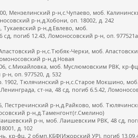
0, Мензелинский р-н,с.Чупаево, моб. Калининс
оносовский р-н,д.Хобони, оп. 18002, д. 242
 Тукаевский р-н,д.Евлево, моб.
сд, погиб 12.43, Ломоносовский р-н, оп. 977521а,
Апастовский р-н,с.Тюбяк-Черки, моб. Апастовск
, Ломоносовский р-н,д.Новая
, с.Михайловка, моб. Муслюмовским РВК, кр-фц,
-н, оп. 977520, д. 532
 1902, Тюлячинский р-н,с.Старое Мокшино, моб
енинграда, ст-на, 48 сд, погиб 6.5.42, Ломоносо
6, Пестречинский р-н,д.Райково, моб. Тюлячинс
носовский р-н,д.Таменгонт(г.Смелино)
Лаишевский р-н, моб. Лаишевским РВК, 48 сд, по
8001, д. 102
, кр-фц, 2 обмп,КБФ(Ижорский УР), погиб 13.09.4