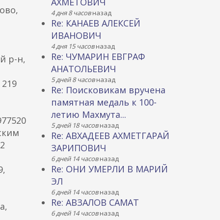
АХМЕТОВИЧ
ово,
4 дня 8 часов
назад
Re: КАНАЕВ АЛЕКСЕЙ
ИВАНОВИЧ
4 дня 15 часов
назад
Re: ЧУМАРИН ЕВГРАФ
й р-н,
АНАТОЛЬЕВИЧ
5 дней 8 часов
назад
 219
Re: Поисковикам вручена
памятная медаль к 100-
летию Махмута...
977520
5 дней 18 часов
назад
ским
Re: АВХАДЕЕВ АХМЕТГАРАЙ
82
ЗАРИПОВИЧ
6 дней 14 часов
назад
Re: ОНИ УМЕРЛИ В МАРИЙ
9,
ЭЛ
6 дней 14 часов
назад
Re: АВЗАЛОВ САМАТ
а,
6 дней 14 часов
назад