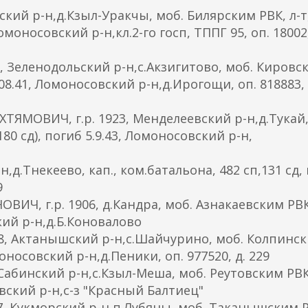
ий р-н,д.Кзыл-Уракчы, моб. Билярским РВК, л-т,
Ломоносовский р-н,кл.2-го госп, ТППГ 95, оп. 18002,
, Зеленодольский р-н,с.Акзигитово, моб. Кировс
08.41, Ломоносовский р-н,д.Ирогощи, оп. 818883, 
МОВИЧ, г.р. 1923, Менделеевский р-н,д.Тукай,
80 сд), погиб 5.9.43, Ломоносовский р-н,
н,д.Тнекеево, кап., ком.батальона, 482 сп,131 сд,
9
Ч, г.р. 1906, д.Кандра, моб. Азнакаевским РВК
ский р-н,д.Б.Коновалово
8, Актанышский р-н,с.Шайчурино, моб. Колпинс
оносовский р-н,д.Пеники, оп. 977520, д. 229
абинский р-н,с.Кзыл-Меша, моб. Реутовским РВК,
овский р-н,с-з "Красный Балтиец"
 Кукморский р-н,п.Лубяны, моб. Таканышским Р