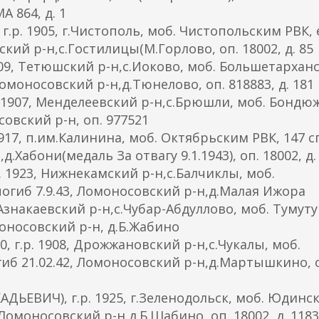
 864, д. 1
 1905, г.Чистополь, моб. Чистопольским РВК, е
вский р-н,с.Гостилицы(М.Горлово, оп. 18002, д. 85
9, Тетюшский р-н,с.Иоково, моб. Большетархан
, Ломоносовский р-н,д.Тюнелово, оп. 818883, д. 181
1907, Менделеевский р-н,с.Брюшли, моб. Бондю
совский р-н, оп. 977521
7, п.им.Калинина, моб. Октябрьским РВК, 147 с
д.Хабони(медаль За отвагу 9.1.1943), оп. 18002, д.
923, Нижнекамский р-н,с.Балчиклы, моб.
погиб 7.9.43, Ломоносовский р-н,д.Малая Ижора
знакаевский р-н,с.Чубар-Абдуллово, моб. Тумут
омоносовский р-н, д.Б.Жабино
г.р. 1908, Дрожжановский р-н,с.Чукалы, моб.
гиб 21.02.42, Ломоносовский р-н,д.Мартышкино, 
ЕВИЧ), г.р. 1925, г.Зеленодольск, моб. Юдинс
4, Ломоносовский р-н,д.Б.Шабино, оп. 18002, д. 1183