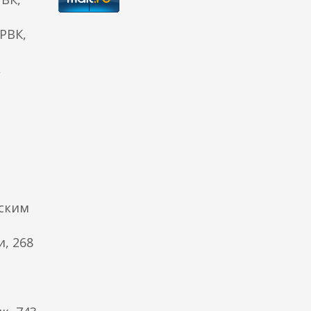
2
РВК,
,
нским
, 268
,