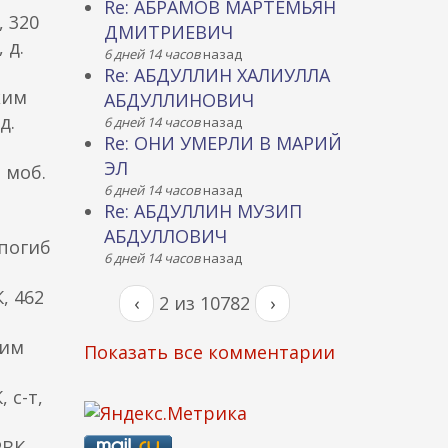
Re: АБРАМОВ МАРТЕМЬЯН
 320
ДМИТРИЕВИЧ
 д.
6 дней 14 часов
назад
Re: АБДУЛЛИН ХАЛИУЛЛА
ким
АБДУЛЛИНОВИЧ
д.
6 дней 14 часов
назад
Re: ОНИ УМЕРЛИ В МАРИЙ
ЭЛ
 моб.
6 дней 14 часов
назад
Re: АБДУЛЛИН МУЗИП
АБДУЛЛОВИЧ
 погиб
6 дней 14 часов
назад
, 462
‹
2 из 10782
›
ким
Показать все комментарии
 с-т,
ВК,