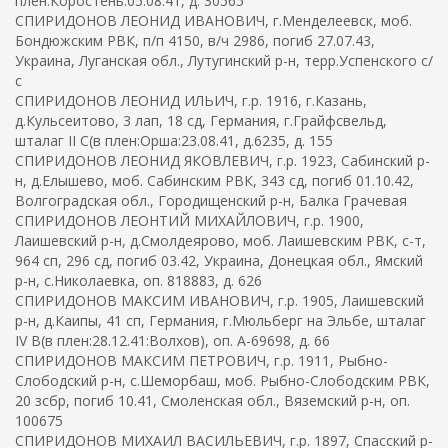
плен:Коростень:05.08.41, д. 30565
СПИРИДОНОВ ЛЕОНИД ИВАНОВИЧ, г.Менделеевск, моб.
Бондюжским РВК, п/п 4150, в/ч 2986, погиб 27.07.43,
Украина, Луганская обл., Лутугинский р-н, терр.Успенского с/
с
СПИРИДОНОВ ЛЕОНИД ИЛЬИЧ, г.р. 1916, г.Казань,
д.Кульсеитово, 3 лап, 18 сд, Германия, г.Грайфсвельд,
шталаг II C(в плен:Орша:23.08.41, д.6235, д. 155
СПИРИДОНОВ ЛЕОНИД ЯКОВЛЕВИЧ, г.р. 1923, Сабинский р-
н, д.Елышево, моб. Сабинским РВК, 343 сд, погиб 01.10.42,
Волгоградская обл., Городищенский р-н, Балка Грачевая
СПИРИДОНОВ ЛЕОНТИЙ МИХАЙЛОВИЧ, г.р. 1900,
Лаишевский р-н, д.Смолдеярово, моб. Лаишевским РВК, с-т,
964 сп, 296 сд, погиб 03.42, Украина, Донецкая обл., Ямский
р-н, с.Николаевка, оп. 818883, д. 626
СПИРИДОНОВ МАКСИМ ИВАНОВИЧ, г.р. 1905, Лаишевский
р-н, д.Каипы, 41 сп, Германия, г.Мюльберг на Эльбе, шталаг
IV B(в плен:28.12.41:Волхов), оп. А-69698, д. 66
СПИРИДОНОВ МАКСИМ ПЕТРОВИЧ, г.р. 1911, Рыбно-
Слободский р-н, с.Шеморбаш, моб. Рыбно-Слободским РВК,
20 зсбр, погиб 10.41, Смоленская обл., Вяземский р-н, оп.
100675
СПИРИДОНОВ МИХАИЛ ВАСИЛЬЕВИЧ, г.р. 1897, Спасский р-