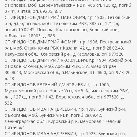
с.Поповка, моб. Шереметьевским РВК, 466 сп, 125 сд, погиб
07.41, Литва, оп. 69205, д. 7
СПИРИДОНОВ ДМИТРИЙ ПАВЛОВИЧ, г.р. 1903, Тетюшский
р-н, д.Людоговка, моб. Тетюшским РВК, 383 сп, 121 сд,
погиб 10.02.45, Польша, Краковское во, Бельский пов.,
м.Бяла, оп. 18003, д. 388
СПИРИДОНОВ ДМИТРИЙ ФОМИЧ, г.р. 1906, Пестречинский
р-н, моб. Сталинским РВК г.Казани, 42 сд, погиб 28.02.43,
Калужская обл., Юхновский р-н, д.Касимовка, оп. 977520
СПИРИДОНОВ ДМИТРИЙ ЯКОВЛЕВИЧ, г.р. 1904, Арский р-н,
с.Новое Ключище, моб. Арским РВК, 5 А, умер от ран
30.08.43, Московская обл., п.Ильинское, ЭГ 4860, оп. 977520,
д. 48
СПИРИДОНОВ ЕВГЕНИЙ ДМИТРИЕВИЧ, г.р. 1906,
Муслюмовский р-н, с.Новые Усы, моб. Альметьевским РВК,
л-т, 127 сд, погиб 11.42, Воронежская обл., оп. 977520, д.
532
СПИРИДОНОВ ИВАН АНДРЕЕВИЧ, г.р. 1898, Буинский р-н,
с.Бюрганы, моб. Буинским РВК, погиб 28.09.42,
Ленинградская обл., Кировский р-н, мемориал "Невский
Пятачок"
СПИРИДОНОВ ИВАН АНДРЕЕВИЧ, г.р. 1923, Буинский р-н,