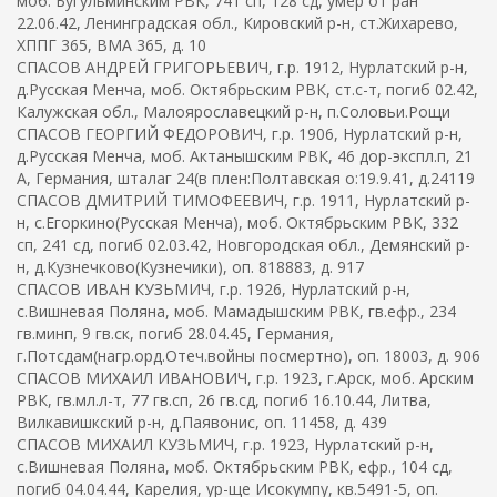
моб. Бугульминским РВК, 741 сп, 128 сд, умер от ран
22.06.42, Ленинградская обл., Кировский р-н, ст.Жихарево,
ХППГ 365, ВМА 365, д. 10
СПАСОВ АНДРЕЙ ГРИГОРЬЕВИЧ, г.р. 1912, Нурлатский р-н,
д.Русская Менча, моб. Октябрьским РВК, ст.с-т, погиб 02.42,
Калужская обл., Малоярославецкий р-н, п.Соловьи.Рощи
СПАСОВ ГЕОРГИЙ ФЕДОРОВИЧ, г.р. 1906, Нурлатский р-н,
д.Русская Менча, моб. Актанышским РВК, 46 дор-экспл.п, 21
А, Германия, шталаг 24(в плен:Полтавская о:19.9.41, д.24119
СПАСОВ ДМИТРИЙ ТИМОФЕЕВИЧ, г.р. 1911, Нурлатский р-
н, с.Егоркино(Русская Менча), моб. Октябрьским РВК, 332
сп, 241 сд, погиб 02.03.42, Новгородская обл., Демянский р-
н, д.Кузнечково(Кузнечики), оп. 818883, д. 917
СПАСОВ ИВАН КУЗЬМИЧ, г.р. 1926, Нурлатский р-н,
с.Вишневая Поляна, моб. Мамадышским РВК, гв.ефр., 234
гв.минп, 9 гв.ск, погиб 28.04.45, Германия,
г.Потсдам(нагр.орд.Отеч.войны посмертно), оп. 18003, д. 906
СПАСОВ МИХАИЛ ИВАНОВИЧ, г.р. 1923, г.Арск, моб. Арским
РВК, гв.мл.л-т, 77 гв.сп, 26 гв.сд, погиб 16.10.44, Литва,
Вилкавишкский р-н, д.Паявонис, оп. 11458, д. 439
СПАСОВ МИХАИЛ КУЗЬМИЧ, г.р. 1923, Нурлатский р-н,
с.Вишневая Поляна, моб. Октябрьским РВК, ефр., 104 сд,
погиб 04.04.44, Карелия, ур-ще Исокумпу, кв.5491-5, оп.