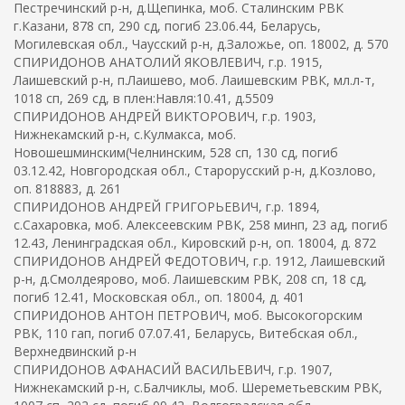
Пестречинский р-н, д.Щепинка, моб. Сталинским РВК
г.Казани, 878 сп, 290 сд, погиб 23.06.44, Беларусь,
Могилевская обл., Чаусский р-н, д.Заложье, оп. 18002, д. 570
СПИРИДОНОВ АНАТОЛИЙ ЯКОВЛЕВИЧ, г.р. 1915,
Лаишевский р-н, п.Лаишево, моб. Лаишевским РВК, мл.л-т,
1018 сп, 269 сд, в плен:Навля:10.41, д.5509
СПИРИДОНОВ АНДРЕЙ ВИКТОРОВИЧ, г.р. 1903,
Нижнекамский р-н, с.Кулмакса, моб.
Новошешминским(Челнинским, 528 сп, 130 сд, погиб
03.12.42, Новгородская обл., Старорусский р-н, д.Козлово,
оп. 818883, д. 261
СПИРИДОНОВ АНДРЕЙ ГРИГОРЬЕВИЧ, г.р. 1894,
с.Сахаровка, моб. Алексеевским РВК, 258 минп, 23 ад, погиб
12.43, Ленинградская обл., Кировский р-н, оп. 18004, д. 872
СПИРИДОНОВ АНДРЕЙ ФЕДОТОВИЧ, г.р. 1912, Лаишевский
р-н, д.Смолдеярово, моб. Лаишевским РВК, 208 сп, 18 сд,
погиб 12.41, Московская обл., оп. 18004, д. 401
СПИРИДОНОВ АНТОН ПЕТРОВИЧ, моб. Высокогорским
РВК, 110 гап, погиб 07.07.41, Беларусь, Витебская обл.,
Верхнедвинский р-н
СПИРИДОНОВ АФАНАСИЙ ВАСИЛЬЕВИЧ, г.р. 1907,
Нижнекамский р-н, с.Балчиклы, моб. Шереметьевским РВК,