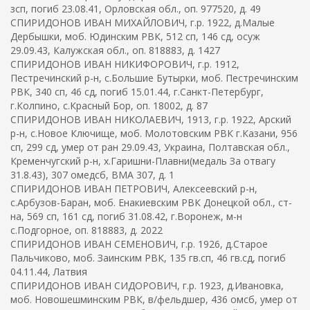
зсп, погиб 23.08.41, Орловская обл., оп. 977520, д. 49
СПИРИДОНОВ ИВАН МИХАЙЛОВИЧ, г.р. 1922, д.Малые
Дербышки, моб. Юдинским РВК, 512 сп, 146 сд, осуж
29.09.43, Калужская обл., оп. 818883, д. 1427
СПИРИДОНОВ ИВАН НИКИФОРОВИЧ, г.р. 1912,
Пестречинский р-н, с.Большие Бутырки, моб. Пестречинским
РВК, 340 сп, 46 сд, погиб 15.01.44, г.Санкт-Петербург,
г.Колпино, с.Красный Бор, оп. 18002, д. 87
СПИРИДОНОВ ИВАН НИКОЛАЕВИЧ, 1913, г.р. 1922, Арский
р-н, с.Новое Ключище, моб. Молотовским РВК г.Казани, 956
сп, 299 сд, умер от ран 29.09.43, Украина, Полтавская обл.,
Кременчугский р-н, х.Гаришни-Плавни(медаль За отвагу
31.8.43), 307 омедсб, ВМА 307, д. 1
СПИРИДОНОВ ИВАН ПЕТРОВИЧ, Алексеевский р-н,
с.Арбузов-Баран, моб. Енакиевским РВК Донецкой обл., ст-
на, 569 сп, 161 сд, погиб 31.08.42, г.Воронеж, м-н
с.Подгорное, оп. 818883, д. 2022
СПИРИДОНОВ ИВАН СЕМЕНОВИЧ, г.р. 1926, д.Старое
Пальчиково, моб. Заинским РВК, 135 гв.сп, 46 гв.сд, погиб
04.11.44, Латвия
СПИРИДОНОВ ИВАН СИДОРОВИЧ, г.р. 1923, д.Ивановка,
моб. Новошешминским РВК, в/фельдшер, 436 омсб, умер от