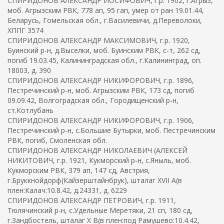
СПИРИДОНОВ АЛЕКСАНДР ИОСИФОВИЧ, г.р. 1902, г.Агрыз,
моб. Агрызским РВК, 778 ап, 95 гап, умер от ран 19.01.44,
Беларусь, Гомельская обл., г.Василевичи, д.Переволоки,
ХППГ 3574
СПИРИДОНОВ АЛЕКСАНДР МАКСИМОВИЧ, г.р. 1920,
Буинский р-н, д.Выселки, моб. Буинским РВК, с-т, 262 сд,
погиб 19.03.45, Калининградская обл., г.Калининград, оп.
18003, д. 390
СПИРИДОНОВ АЛЕКСАНДР НИКИФОРОВИЧ, г.р. 1896,
Пестречинский р-н, моб. Агрызским РВК, 173 сд, погиб
09.09.42, Волгоградская обл., Городищенский р-н,
ст.Котлубань
СПИРИДОНОВ АЛЕКСАНДР НИКИФОРОВИЧ, г.р. 1906,
Пестречинский р-н, с.Большие Бутырки, моб. Пестречинским
РВК, погиб, Смоленская обл.
СПИРИДОНОВ АЛЕКСАНДР НИКОЛАЕВИЧ (АЛЕКСЕЙ
НИКИТОВИЧ, г.р. 1921, Кукморский р-н, с.Яныль, моб.
Кукморским РВК, 379 ап, 147 сд, Австрия,
г.Бруккнойдорф(Кайзерштайнбрук), шталаг XVII A(в
плен:Калач:10.8.42, д.24331, д. 6229
СПИРИДОНОВ АЛЕКСАНДР ПЕТРОВИЧ, г.р. 1911,
Тюлячинский р-н, с.Удельные Меретяки, 21 сп, 180 сд,
г.Зандбостель, шталаг X B(в плен:под Рамушево:10.4.42,