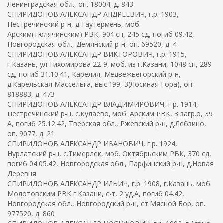
Ленинградская обл., оп. 18004, д. 843
СПИРИДОНОВ АЛЕКСАНДР АНДРЕЕВИЧ, г.р. 1903,
Пестречинский р-н, д.Таутермень, моб.
Арским(Тюлячинским) РВК, 904 сп, 245 сд, погиб 09.42,
Новгородская обл., Демянский р-н, оп. 69520, д. 4
СПИРИДОНОВ АЛЕКСАНДР ВИКТОРОВИЧ, г.р. 1915,
г.Казань, ул.Тихомирова 22-9, моб. из г.Казани, 1048 сп, 289
сд, погиб 31.10.41, Карелия, Медвежьегорский р-н,
д.Карельская Массельга, выс.199, 3(Лосиная Гора), оп.
818883, д. 473
СПИРИДОНОВ АЛЕКСАНДР ВЛАДИМИРОВИЧ, г.р. 1914,
Пестречинский р-н, с.Кулаево, моб. Арским РВК, 3 загр.о, 39
А, погиб 25.12.42, Тверская обл., Ржевский р-н, д.Лебзино,
оп. 9077, д. 21
СПИРИДОНОВ АЛЕКСАНДР ИВАНОВИЧ, г.р. 1924,
Нурлатский р-н, с.Тимерлек, моб. Октябрьским РВК, 370 сд,
погиб 04.05.42, Новгородская обл., Парфинский р-н, д.Новая
Деревня
СПИРИДОНОВ АЛЕКСАНДР ИЛЬИЧ, г.р. 1908, г.Казань, моб.
Молотовским РВК г.Казани, с-т, 2 уд.А, погиб 04.42,
Новгородская обл., Новгородский р-н, ст.Мясной Бор, оп.
977520, д. 860