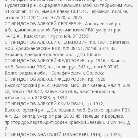
Нурлатский р-н, с.Средняя Камышла, моб. Октябрьским РВК,
51 корп.ап, 11 ск, умер в плену 10.11.41, Германия, г.Ербке,
шталаг 11 D(321), оп. 977520, д. 2875
СПИРИДОНОВ АЛЕКСЕЙ СЕРГЕЕВИЧ, Азнакаевский р-н,
д.Владимировка, моб. Бугульминским РВК, умер от ран
14.12.41, Казахстан, г.Кустанай, ЭГ 3598
СПИРИДОНОВ АЛЕКСЕЙ СТЕПАНОВИЧ, г.р. 1901, с.Матаки,
моб. Дрожжановским РВК, п/п 38151, погиб 30.10.43,
Украина, Днепропетровская обл., д.Ст.Шорсы
СПИРИДОНОВ АЛЕКСЕЙ ФЕДОРОВИЧ, г.р. 1916, г.Заинск,
моб. Заинским РВК, л-т, политрук, 343 сд, погиб 07.42,
Волгоградская обл., г.Серафимович, с.Орловка
СПИРИДОНОВ АЛЕКСЕЙ ФЕДОРОВИЧ, г.р. 1920,
Высокогорский р-н, с.Пермяки, моб. из г.Казани, мл.л-т, 239
сд, погиб 29.03.42, Калужская обл., Барятинский р-н,
д.Сининка, оп. 818883, д. 1332
СПИРИДОНОВ АЛЕКСЕЙ ЯКИМОВИЧ, г.р. 1912,
Высокогорский р-н, д.Соловцово, моб. Высокогорским РВК,
л-т, 221 оиптд, умер от ран 28.03.45, Польша, г.Вроцлав,
пр.стор.дор.Хартл.Крит(орден Красной Звезды), ВМА 446, д.
2
СПИРИДОНОВ АНАТОЛИЙ ИВАНОВИЧ, 1914, г.р. 1926,