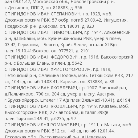
ран 09.01.42, Московская обл., Новопетровский р-н,
с.Деньково, ППГ 2, оп. 818883, д. 356
СПИРИДОНОВ ИВАН СТЕПАНОВИЧ, г.р. 1923, моб.
Дрожжановским РВК, 57 осбр, погиб 27.09.42, Ингушетия,
Пседахский р-н, д.Кескем, оп. 18001, д. 823
СПИРИДОНОВ ИВАН ТИМОФЕЕВИЧ, г.р. 1914, Алькеевский
р-н, д.Шибаши, моб. Кузнечихинским РВК, умер в плену
03.42, Германия, г.Берген, Крайс Зелле, шталаг XI B(в
плен:19.10.41:Волхов, оп. 977521, д. 2101
СПИРИДОНОВ ИВАН ФЕДОРОВИЧ, г.р. 1916, Высокогорский
р-н, с.Большая Елань, в плен, д. 5642
СПИРИДОНОВ ИВАН ХРИСТОФОРОВИЧ, г.р. 1919,
Тетюшский р-н, с.Алекина Поляна, моб. Тетюшским РВК, 217
сп, 104 сд, погиб 14.08.41, Карелия, оп. 818884, д. 38
СПИРИДОНОВ ИВАН ЯКОВЛЕВИЧ, г.р. 1907, Заинский р-н,
д.Пальчиково, 700 сп, 204 сд, умер в плену, Австрия,
г.Бруккнойдорф, шталаг 17 А(в плен:Вязьма:9-10.41), д.6194
СПИРИДОНОВ ИВАН ЯКОВЛЕВИЧ, г.р. 1919, г.Казань, моб.
Высокогорским РВК, 277 автобаза, шталаг 398(в
плен:Пирятин:24.9.41, д.6235, д. 97
СПИРИДОНОВ ИЛЬЯ РОМАНОВИЧ, г.р. 1911, с.Матаки, моб.
Дрожжановским РВК, 512 сп, 146 сд, погиб 12.01.44,
Псковская обл., Пустошкинский р-н, д.Цевелино