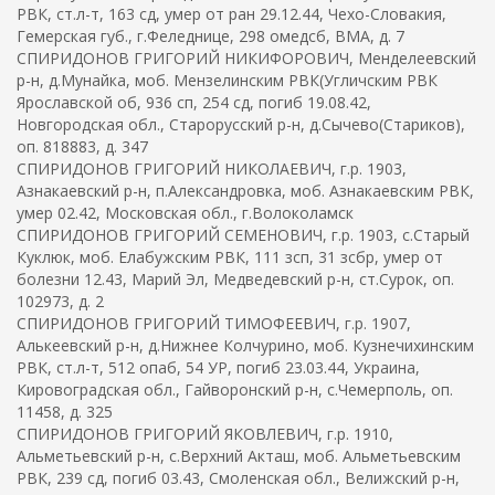
РВК, ст.л-т, 163 сд, умер от ран 29.12.44, Чехо-Словакия,
Гемерская губ., г.Феледнице, 298 омедсб, ВМА, д. 7
СПИРИДОНОВ ГРИГОРИЙ НИКИФОРОВИЧ, Менделеевский
р-н, д.Мунайка, моб. Мензелинским РВК(Угличским РВК
Ярославской об, 936 сп, 254 сд, погиб 19.08.42,
Новгородская обл., Старорусский р-н, д.Сычево(Стариков),
оп. 818883, д. 347
СПИРИДОНОВ ГРИГОРИЙ НИКОЛАЕВИЧ, г.р. 1903,
Азнакаевский р-н, п.Александровка, моб. Азнакаевским РВК,
умер 02.42, Московская обл., г.Волоколамск
СПИРИДОНОВ ГРИГОРИЙ СЕМЕНОВИЧ, г.р. 1903, с.Старый
Куклюк, моб. Елабужским РВК, 111 зсп, 31 зсбр, умер от
болезни 12.43, Марий Эл, Медведевский р-н, ст.Сурок, оп.
102973, д. 2
СПИРИДОНОВ ГРИГОРИЙ ТИМОФЕЕВИЧ, г.р. 1907,
Алькеевский р-н, д.Нижнее Колчурино, моб. Кузнечихинским
РВК, ст.л-т, 512 опаб, 54 УР, погиб 23.03.44, Украина,
Кировоградская обл., Гайворонский р-н, с.Чемерполь, оп.
11458, д. 325
СПИРИДОНОВ ГРИГОРИЙ ЯКОВЛЕВИЧ, г.р. 1910,
Альметьевский р-н, с.Верхний Акташ, моб. Альметьевским
РВК, 239 сд, погиб 03.43, Смоленская обл., Велижский р-н,