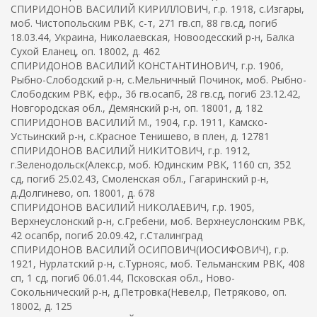
СПИРИДОНОВ ВАСИЛИЙ КИРИЛЛОВИЧ, г.р. 1918, с.Изгары,
моб. Чистопольским РВК, с-т, 271 гв.сп, 88 гв.сд, погиб
18.03.44, Украина, Николаевская, Новоодесский р-н, Балка
Сухой Еланец, оп. 18002, д. 462
СПИРИДОНОВ ВАСИЛИЙ КОНСТАНТИНОВИЧ, г.р. 1906,
Рыбно-Слободский р-н, с.Мельничный Починок, моб. Рыбно-
Слободским РВК, ефр., 36 гв.осапб, 28 гв.сд, погиб 23.12.42,
Новгородская обл., Демянский р-н, оп. 18001, д. 182
СПИРИДОНОВ ВАСИЛИЙ М., 1904, г.р. 1911, Камско-
Устьинский р-н, с.Красное Тенишево, в плен, д. 12781
СПИРИДОНОВ ВАСИЛИЙ НИКИТОВИЧ, г.р. 1912,
г.Зеленодольск(Алекс.р, моб. Юдинским РВК, 1160 сп, 352
сд, погиб 25.02.43, Смоленская обл., Гагаринский р-н,
д.Долгинево, оп. 18001, д. 678
СПИРИДОНОВ ВАСИЛИЙ НИКОЛАЕВИЧ, г.р. 1905,
Верхнеуслонский р-н, с.Гребени, моб. Верхнеуслонским РВК,
42 осапбр, погиб 20.09.42, г.Сталинград
СПИРИДОНОВ ВАСИЛИЙ ОСИПОВИЧ(ИОСИФОВИЧ), г.р.
1921, Нурлатский р-н, с.Турнояс, моб. Тельманским РВК, 408
сп, 1 сд, погиб 06.01.44, Псковская обл., Ново-
Сокольнический р-н, д.Петровка(Невел.р, Петряково, оп.
18002, д. 125