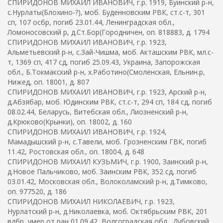
СПИРИДОНОВ МИХАИЛ ИВАНОВИЧ, г.р. 1919, Буинский р-н,
с.Нурлаты(Блохино-?), моб. Буденновским РВК, ст.с-т, 301
сп, 107 осбр, погиб 23.01.44, Ленинградская обл.,
Ломоносовский р, д.Ст.Бор(Городничен, оп. 818883, д. 1794
СПИРИДОНОВ МИХАИЛ ИВАНОВИЧ, г.р. 1923,
Альметьевский р-н, с.Зай-Чишма, моб. Акташским РВК, мл.с-
т, 1369 сп, 417 сд, погиб 25.09.43, Украина, Запорожская
обл., Б.Токмакский р-н, х.Работино(Смоленская, Ельнин.р,
Нижед, оп. 18001, д. 807
СПИРИДОНОВ МИХАИЛ ИВАНОВИЧ, г.р. 1923, Арский р-н,
д.Абзябар, моб. Юдинским РВК, ст.с-т, 294 сп, 184 сд, погиб
08.02.44, Беларусь, Витебская обл., Лиозненский р-н,
д.Крюково(Крынки), оп. 18002, д. 160
СПИРИДОНОВ МИХАИЛ ИВАНОВИЧ, г.р. 1924,
Мамадышский р-н, с.Тавели, моб. Грозненским ГВК, погиб
11.42, Ростовская обл., оп. 18004, д. 648
СПИРИДОНОВ МИХАИЛ КУЗЬМИЧ, г.р. 1900, Заинский р-н,
д.Новое Пальчиково, моб. Заинским РВК, 352 сд, погиб
03.01.42, Московская обл., Волоколамский р-н, д.Тимково,
оп. 977520, д. 186
СПИРИДОНОВ МИХАИЛ НИКОЛАЕВИЧ, г.р. 1923,
Нурлатский р-н, д.Николаевка, моб. Октябрьским РВК, 201
вдбр, умер от ран 01.09.42, Волгоградская обл., Дубовский