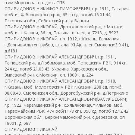
п.им.Морозова, оп. дочь СПБ
СПИРИДОНОВ НИКИФОР ТИМОФЕЕВИЧ, г.р. 1911, Татария,
моб. из Хабаровского края, 65 гв.сд, погиб 16.01.44,
Псковская обл., Себежский р-н, д.Ваньки
СПИРИДОНОВ НИКОЛАЙ, Дрожжановский р-н, с.Матаки,
моб. из г.Казани, 86 сд, Польша, в плен, д. 7218, д. 5923
СПИРИДОНОВ НИКОЛАЙ, г.р. 1912, г.Казань, Германия,
г.Дерниц-Альтенграбов, шталаг XI A(в плен:Смоленск:3.9.41),
д.6181
СПИРИДОНОВ НИКОЛАЙ АЛЕКСАНДРОВИЧ, г.р. 1911,
Тетюшский р-н, д.Любимовка, моб. Тетюшским РВК, 914 сп,
244 сд, погиб 21.03.43, Украина, Харьковская обл.,
Змиевский р-н, с.Мохначи, оп. 18001, д. 224
СПИРИДОНОВ НИКОЛАЙ АЛЕКСАНДРОВИЧ, г.р. 1918,
г.Казань, моб. Молотовским РВК г.Казани, 208 сд, погиб
08.08.43, Смоленская обл., Дорогобужский р-н, д.Петрикино
СПИРИДОНОВ НИКОЛАЙ АЛЕКСАНДРОВИЧ(ВАСИЛЬЕВИЧ),
г.р. 1922, Черемшанский р-н, с.Ульяновка(СтИльмов, моб.
Первомайским РВК, 474 осб(1178 сп), 350 сд, погиб 12.12.42,
Воронежская обл., Верхнемамонский р-н, с.Дерезовка, оп.
18001, д. 687
СПИРИДОНОВ НИКОЛАЙ