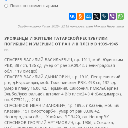
ж
р
Поиск по комментариям
а
м
н
Найти
а
и
ю
п
Опубликовано 7 мая, 2026 - 22:18 пользователем
Михаил Черепанов
о
УРОЖЕНЦЫ И ЖИТЕЛИ ТАТАРСКОЙ РЕСПУБЛИКИ,
и
ПОГИБШИЕ И УМЕРШИЕ ОТ РАН И В ПЛЕНУ В 1939-1945
с
гг.
к
СПАСЕЕВ ВАСИЛИЙ ВАСИЛЬЕВИЧ, г.р. 1911, моб. Юдинским
а
РВК, 387 сп, 136 сд, умер от ран 29.09.42, Ленинградская
обл., 119 омедсб
СПАСЕЕВ ВАСИЛИЙ ДАНИЛОВИЧ, г.р. 1910, Пестречинский
р-н, д.Нырсовары, моб. Тюлячинским РВК, 498 сп, 132 сд,
умер в плену 16.06.42, Германия, Саксония, г.Мюльберг на
Эльбе(Лукенвальде), шталаг 4 B(в плен:24.8.41:Владимирск),
оп. 977521, д. 2101
СПАСЕНКОВ ИВАН ИВАНОВИЧ, г.р. 1895, г.Казань, моб. из
г.Казани, 151 омостоарб-н, умер от ран 03.08.42,
Новгородская обл., г.Хвойная, ЭГ 3420, оп. НовгорВК
СПАСИБОВ ГЕОРГИЙ АРТЕМОВИЧ, г.р. 1906, с.Соколка,