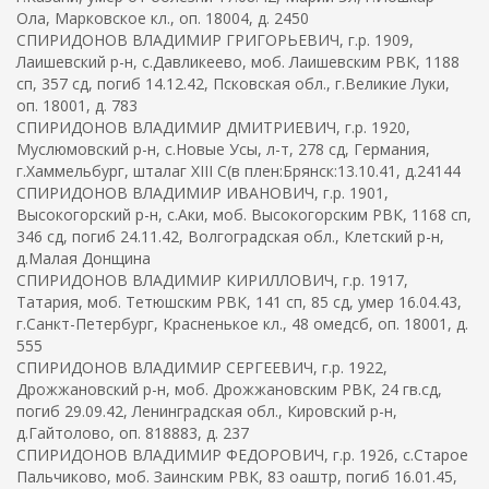
Ола, Марковское кл., оп. 18004, д. 2450
СПИРИДОНОВ ВЛАДИМИР ГРИГОРЬЕВИЧ, г.р. 1909,
Лаишевский р-н, с.Давликеево, моб. Лаишевским РВК, 1188
сп, 357 сд, погиб 14.12.42, Псковская обл., г.Великие Луки,
оп. 18001, д. 783
СПИРИДОНОВ ВЛАДИМИР ДМИТРИЕВИЧ, г.р. 1920,
Муслюмовский р-н, с.Новые Усы, л-т, 278 сд, Германия,
г.Хаммельбург, шталаг XIII C(в плен:Брянск:13.10.41, д.24144
СПИРИДОНОВ ВЛАДИМИР ИВАНОВИЧ, г.р. 1901,
Высокогорский р-н, с.Аки, моб. Высокогорским РВК, 1168 сп,
346 сд, погиб 24.11.42, Волгоградская обл., Клетский р-н,
д.Малая Донщина
СПИРИДОНОВ ВЛАДИМИР КИРИЛЛОВИЧ, г.р. 1917,
Татария, моб. Тетюшским РВК, 141 сп, 85 сд, умер 16.04.43,
г.Санкт-Петербург, Красненькое кл., 48 омедсб, оп. 18001, д.
555
СПИРИДОНОВ ВЛАДИМИР СЕРГЕЕВИЧ, г.р. 1922,
Дрожжановский р-н, моб. Дрожжановским РВК, 24 гв.сд,
погиб 29.09.42, Ленинградская обл., Кировский р-н,
д.Гайтолово, оп. 818883, д. 237
СПИРИДОНОВ ВЛАДИМИР ФЕДОРОВИЧ, г.р. 1926, с.Старое
Пальчиково, моб. Заинским РВК, 83 оаштр, погиб 16.01.45,