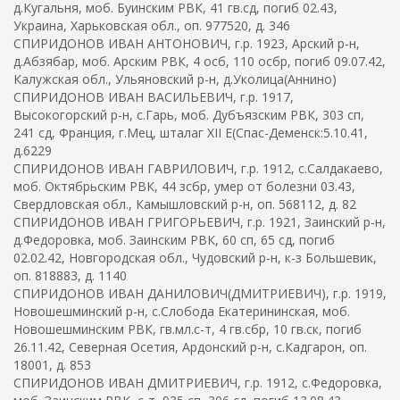
д.Кугальня, моб. Буинским РВК, 41 гв.сд, погиб 02.43,
Украина, Харьковская обл., оп. 977520, д. 346
СПИРИДОНОВ ИВАН АНТОНОВИЧ, г.р. 1923, Арский р-н,
д.Абзябар, моб. Арским РВК, 4 осб, 110 осбр, погиб 09.07.42,
Калужская обл., Ульяновский р-н, д.Уколица(Аннино)
СПИРИДОНОВ ИВАН ВАСИЛЬЕВИЧ, г.р. 1917,
Высокогорский р-н, с.Гарь, моб. Дубъязским РВК, 303 сп,
241 сд, Франция, г.Мец, шталаг XII E(Спас-Деменск:5.10.41,
д.6229
СПИРИДОНОВ ИВАН ГАВРИЛОВИЧ, г.р. 1912, с.Салдакаево,
моб. Октябрьским РВК, 44 зсбр, умер от болезни 03.43,
Свердловская обл., Камышловский р-н, оп. 568112, д. 82
СПИРИДОНОВ ИВАН ГРИГОРЬЕВИЧ, г.р. 1921, Заинский р-н,
д.Федоровка, моб. Заинским РВК, 60 сп, 65 сд, погиб
02.02.42, Новгородская обл., Чудовский р-н, к-з Большевик,
оп. 818883, д. 1140
СПИРИДОНОВ ИВАН ДАНИЛОВИЧ(ДМИТРИЕВИЧ), г.р. 1919,
Новошешминский р-н, с.Слобода Екатерининская, моб.
Новошешминским РВК, гв.мл.с-т, 4 гв.сбр, 10 гв.ск, погиб
26.11.42, Северная Осетия, Ардонский р-н, с.Кадгарон, оп.
18001, д. 853
СПИРИДОНОВ ИВАН ДМИТРИЕВИЧ, г.р. 1912, с.Федоровка,