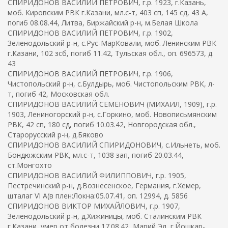
СПИРИДОНОВ ВАСИЛИЙ ПЕТРОВИЧ, г.р. 1923, г.Казань,
моб. Кировским РВК г.Казани, мл.с-т, 403 сп, 145 сд, 43 А,
погиб 08.08.44, Литва, Биржайский р-н, м.Белая Школа
СПИРИДОНОВ ВАСИЛИЙ ПЕТРОВИЧ, г.р. 1902,
Зеленодольский р-н, с.Рус-МарКовали, моб. Ленинским РВК
г.Казани, 102 зсб, погиб 11.42, Тульская обл., оп. 696573, д.
43
СПИРИДОНОВ ВАСИЛИЙ ПЕТРОВИЧ, г.р. 1906,
Чистопольский р-н, с.Булдырь, моб. Чистопольским РВК, л-
т, погиб 42, Московская обл.
СПИРИДОНОВ ВАСИЛИЙ СЕМЕНОВИЧ (МИХАИЛ, 1909), г.р.
1903, Лениногорский р-н, с.Горкино, моб. Новописьмянским
РВК, 42 сп, 180 сд, погиб 10.03.42, Новгородская обл.,
Старорусский р-н, д.Бяково
СПИРИДОНОВ ВАСИЛИЙ СПИРИДОНОВИЧ, с.Ильнеть, моб.
Бондюжским РВК, мл.с-т, 1038 зап, погиб 20.03.44,
ст.Монгохто
СПИРИДОНОВ ВАСИЛИЙ ФИЛИППОВИЧ, г.р. 1905,
Пестречинский р-н, д.Вознесенское, Германия, г.Хемер,
шталаг VI A(в плен:Локна:05.07.41, оп. 12994, д. 5856
СПИРИДОНОВ ВИКТОР МИХАЙЛОВИЧ, г.р. 1907,
Зеленодольский р-н, д.Хижиницы, моб. Сталинским РВК
г.Казани, умер от болезни 17.08.42, Марий Эл, г.Йошкар-