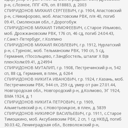
р-н, с.Лозное, ППГ 476, оп. 818883, д. 2003
СПИРИДОНОВ МИХАИЛ СЕРГЕЕВИЧ, г.р. 1904, Апастовский
р-н, с.Никифорово, моб. Апастовским РВК, п/я 40, погиб
09.41, Смоленская обл., г.Дорогобуж
СПИРИДОНОВ МИХАИЛ ТИМОФЕЕВИЧ, с.Старое Ильмово,
моб. Дрожжановским РВК, 176 сп, 46 сд, погиб 24.04.43,
г.Санкт-Петербург, г.Колпино
СПИРИДОНОВ МИХАИЛ ЯКОВЛЕВИЧ, г.р. 1912, Нурлатский
р-н, с.Турнояс, моб. Тельманским РВК, 190 сп, 5 сд,
Германия, гПосольцево, г.Зандбостель, шталаг X B(в
плен:Холм:09.41, д.24994
СПИРИДОНОВ МУТАЛИП, г.р. 1908, Пестречинский р-н, 542
сп, 88 сд, Германия, в плен, д. 6264
СПИРИДОНОВ НИКИТА ИВАНОВИЧ, г.р. 1924, г.Казань, моб.
Пестречинским РВК, 944 сп, 259 сд, умер от ран 27.01.44,
Новгородская обл., Новгородский р-н, д.Колмово, ЭГ 1924,
ВМА 1924, д. 1
СПИРИДОНОВ НИКИТА ПЕТРОВИЧ, г.р. 1909,
Альметьевский р-н, с.Новотроицкое, в плен, д. 5839
СПИРИДОНОВ НИКИФОР ВАСИЛЬЕВИЧ, г.р. 1911, с.Старое
Тимошкино, моб. Аксубаевским РВК, 2 сп, 1 сд НКВД, погиб
30.03.42, Ленинградская обл., Всеволожский р-н,