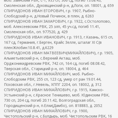
моб. Заинским РВК, с-т, 935 сп, 306 сд, погиб 13.08.43,
Смоленская обл., Духовщинский р-н, д.Логи, оп. 18001, д. 659
СПИРИДОНОВ ИВАН ЕГОРОВИЧ, г.р. 1907, Рыбно-
Слободский р-н, д.Новый Починок, в плен, д. 6263
СПИРИДОНОВ ИВАН ЗАХАРОВИЧ, г.р. 1922, с.Остолопово,
моб. Алексеевским РВК, 25 злп, 45 уч.сд, погиб 11.41,
Смоленская обл., оп. 977520, д. 429
СПИРИДОНОВ ИВАН ИВАНОВИЧ, г.р. 1913, г.Казань, 615 сп,
167 сд, Германия, г.Берген, Крайс Зелле, шталаг XI C(в
плен:Жлобин:10.8.41, д.6229
СПИРИДОНОВ ИВАН МАТВЕЕВИЧ(МИХАЙЛОВИЧ), г.р. 1905,
Альметьевский р-н, с.Верхний Акташ, моб.
Орджоникидревским РВК, 742 сп, 164 сд, погиб 08.08.42,
Тверская обл., Старицкий р-н, оп. 18004, д. 464
СПИРИДОНОВ ИВАН МИХАЙЛОВИЧ, моб. Рыбно-
Слободским РВК, 255 сп, 123 сд, умер от ран 19.01.44,
Псковская обл., г.Невель, ХППГ 2204, оп. 18002, д. 312
СПИРИДОНОВ ИВАН МИХАЙЛОВИЧ, г.р. 1915, Камско-
Устьинский р-н, с.Красное Тенишево, моб. Юдинским РВК,
730 сп, 204 сд, погиб 20.11.42, Волгоградская обл.,
Городищенский р-н, п.Елхи(Дамбо), оп. 818883, д. 2052
СПИРИДОНОВ ИВАН МИХАЙЛОВИЧ, г.р. 1900,
Чистопольский р-н, с.Булдырь, моб. Чистопольским РВК, 16