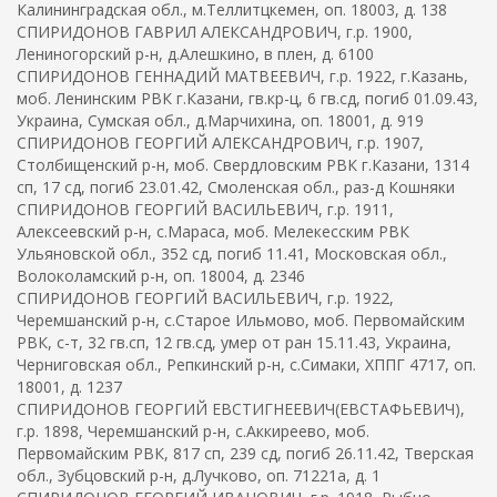
Калининградская обл., м.Теллитцкемен, оп. 18003, д. 138
СПИРИДОНОВ ГАВРИЛ АЛЕКСАНДРОВИЧ, г.р. 1900,
Лениногорский р-н, д.Алешкино, в плен, д. 6100
СПИРИДОНОВ ГЕННАДИЙ МАТВЕЕВИЧ, г.р. 1922, г.Казань,
моб. Ленинским РВК г.Казани, гв.кр-ц, 6 гв.сд, погиб 01.09.43,
Украина, Сумская обл., д.Марчихина, оп. 18001, д. 919
СПИРИДОНОВ ГЕОРГИЙ АЛЕКСАНДРОВИЧ, г.р. 1907,
Столбищенский р-н, моб. Свердловским РВК г.Казани, 1314
сп, 17 сд, погиб 23.01.42, Смоленская обл., раз-д Кошняки
СПИРИДОНОВ ГЕОРГИЙ ВАСИЛЬЕВИЧ, г.р. 1911,
Алексеевский р-н, с.Мараса, моб. Мелекесским РВК
Ульяновской обл., 352 сд, погиб 11.41, Московская обл.,
Волоколамский р-н, оп. 18004, д. 2346
СПИРИДОНОВ ГЕОРГИЙ ВАСИЛЬЕВИЧ, г.р. 1922,
Черемшанский р-н, с.Старое Ильмово, моб. Первомайским
РВК, с-т, 32 гв.сп, 12 гв.сд, умер от ран 15.11.43, Украина,
Черниговская обл., Репкинский р-н, с.Симаки, ХППГ 4717, оп.
18001, д. 1237
СПИРИДОНОВ ГЕОРГИЙ ЕВСТИГНЕЕВИЧ(ЕВСТАФЬЕВИЧ),
г.р. 1898, Черемшанский р-н, с.Аккиреево, моб.
Первомайским РВК, 817 сп, 239 сд, погиб 26.11.42, Тверская
обл., Зубцовский р-н, д.Лучково, оп. 71221а, д. 1