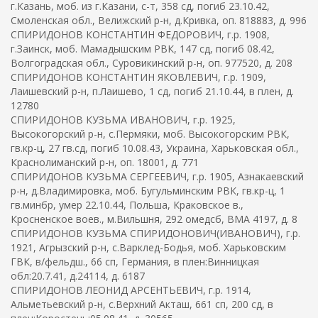
г.Казань, моб. из г.Казани, с-т, 358 сд, погиб 23.10.42,
Смоленская обл., Велижский р-н, д.Кривка, оп. 818883, д. 996
СПИРИДОНОВ КОНСТАНТИН ФЕДОРОВИЧ, г.р. 1908,
г.Заинск, моб. Мамадышским РВК, 147 сд, погиб 08.42,
Волгоградская обл., Суровикинский р-н, оп. 977520, д. 208
СПИРИДОНОВ КОНСТАНТИН ЯКОВЛЕВИЧ, г.р. 1909,
Лаишевский р-н, п.Лаишево, 1 сд, погиб 21.10.44, в плен, д.
12780
СПИРИДОНОВ КУЗЬМА ИВАНОВИЧ, г.р. 1925,
Высокогорский р-н, с.Пермяки, моб. Высокогорским РВК,
гв.кр-ц, 27 гв.сд, погиб 10.08.43, Украина, Харьковская обл.,
Краснолиманский р-н, оп. 18001, д. 771
СПИРИДОНОВ КУЗЬМА СЕРГЕЕВИЧ, г.р. 1905, Азнакаевский
р-н, д.Владимировка, моб. Бугульминским РВК, гв.кр-ц, 1
гв.минбр, умер 22.10.44, Польша, Краковское в.,
Кросненское воев., м.Вильшня, 292 омедсб, ВМА 4197, д. 8
СПИРИДОНОВ КУЗЬМА СПИРИДОНОВИЧ(ИВАНОВИЧ), г.р.
1921, Агрызский р-н, с.Варклед-Бодья, моб. Харьковским
ГВК, в/фельдш., 66 сп, Германия, в плен:Винницкая
обл:20.7.41, д.24114, д. 6187
СПИРИДОНОВ ЛЕОНИД АРСЕНТЬЕВИЧ, г.р. 1914,
Альметьевский р-н, с.Верхний Акташ, 661 сп, 200 сд, в