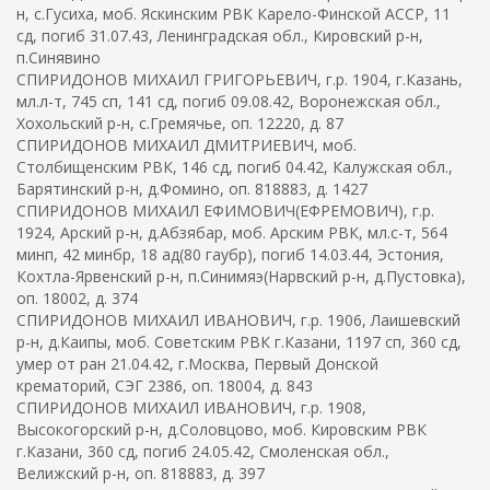
н, с.Гусиха, моб. Яскинским РВК Карело-Финской АССР, 11
сд, погиб 31.07.43, Ленинградская обл., Кировский р-н,
п.Синявино
СПИРИДОНОВ МИХАИЛ ГРИГОРЬЕВИЧ, г.р. 1904, г.Казань,
мл.л-т, 745 сп, 141 сд, погиб 09.08.42, Воронежская обл.,
Хохольский р-н, с.Гремячье, оп. 12220, д. 87
СПИРИДОНОВ МИХАИЛ ДМИТРИЕВИЧ, моб.
Столбищенским РВК, 146 сд, погиб 04.42, Калужская обл.,
Барятинский р-н, д.Фомино, оп. 818883, д. 1427
СПИРИДОНОВ МИХАИЛ ЕФИМОВИЧ(ЕФРЕМОВИЧ), г.р.
1924, Арский р-н, д.Абзябар, моб. Арским РВК, мл.с-т, 564
минп, 42 минбр, 18 ад(80 гаубр), погиб 14.03.44, Эстония,
Кохтла-Ярвенский р-н, п.Синимяэ(Нарвский р-н, д.Пустовка),
оп. 18002, д. 374
СПИРИДОНОВ МИХАИЛ ИВАНОВИЧ, г.р. 1906, Лаишевский
р-н, д.Каипы, моб. Советским РВК г.Казани, 1197 сп, 360 сд,
умер от ран 21.04.42, г.Москва, Первый Донской
крематорий, СЭГ 2386, оп. 18004, д. 843
СПИРИДОНОВ МИХАИЛ ИВАНОВИЧ, г.р. 1908,
Высокогорский р-н, д.Соловцово, моб. Кировским РВК
г.Казани, 360 сд, погиб 24.05.42, Смоленская обл.,
Велижский р-н, оп. 818883, д. 397