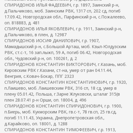
СПИРИДОНОВ ИЛЬЯ ФАДЕЕВИЧ, г.р. 1897, Заинский р-н,
д.Пальчиково, моб. Заинским РВК, 1317 сп, 202 сд, погиб
17.09.42, Новгородская обл., Парфинский р-н, с.Пожалеево,
оп. 818883, д. 481
СПИРИДОНОВ ИЛЬЯ ЯКОВЛЕВИЧ, г.р. 1911, Заинский р-н,
д.Пальчиково, в плен, д. 12987
СПИРИДОНОВ ИОСИФ ДАНИЛОВИЧ, г.р. 1907,
Мамадышский р-н, с.Большой Арташ, моб. Кзыл-Юлдузским
РВК, ст.с-т, 16 зап.лыжп, 59 А, погиб 06.42, Новгородская
обл., Чудовский р-н, оп. 100261, д. 2
СПИРИДОНОВ КОНСТАНТИН ВИКТОРОВИЧ, г.Казань, моб.
Кировским РВК г.Казани, ст-на, умер от ран 04.11.44,
Венгрия, с.Ковач-Бокар, ППГ 2323
СПИРИДОНОВ КОНСТАНТИН КОНСТАНТИНОВИЧ, г.р. 1920,
п.Лаишево, моб. Лаишевским РВК, 316 сп, 18 сд, умер в
плену 05.01.42, Польша, г.Зарне Жлуковски, шталаг 315(в
плен 28.07.41 р-н Орши, оп. 18004, д. 496
СПИРИДОНОВ КОНСТАНТИН СПИРИДОНОВИЧ, г.р. 1900,
п.Биерь, моб. Кукморским РВК, гв.с-т, 78 гв.сп, 25 гв.сд,
погиб 11.11.43, Украина, Днепропетровская обл.,
д.Карайково, оп. 18001, д. 1288
СПИРИДОНОВ КОНСТАНТИН ТИМОФЕЕВИЧ, г.р. 1913,