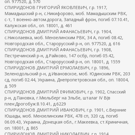
оп. 977520, д. 570
СПИРИДОНОВ ГРИГОРИЙ ЯКОВЛЕВИЧ, г.р. 1917,
Мамадышский р-н, с.Никифорово, моб. Мамадышским РВК,
с-т, 1 военно-автом.дорога, Западный фрон, погиб 07.10.41,
Калужская обл., оп. 18001, д. 461
СПИРИДОНОВ ДМИТРИЙ АФАНАСЬЕВИЧ, г.р. 1904,
с.Николаевка, моб. Мензелинским РВК, 34 А, погиб 08.42,
Новгородская обл., Старорусский р-н, оп. 977520, д. 616
СПИРИДОНОВ ДМИТРИЙ АФАНАСЬЕВИЧ, г.р. 1908,
Пестречинский р-н, д.Райково, 147 осбр, погиб 05.42,
Новгородская обл., Старорусский р-н, оп. 18001, д. 1559
СПИРИДОНОВ ДМИТРИЙ ЕРМОЛАЕВИЧ, г.р. 1896,
Зеленодольский р-н, д.Ивановское, моб. Юдинским РВК, 203
сд, погиб 02.44, Украина, Днепропетровская обл., оп. 18004,
д. 509
СПИРИДОНОВ ДМИТРИЙ ЕФИМОВИЧ, г.р. 1902, Спасский
р-н, д.Пановка, г.Мюльберг на Эльбе, шталаг IV B(в
плен:Дрогобуж:8.10.41, д.6229
СПИРИДОНОВ ДМИТРИЙ ИВАНОВИЧ, г.р. 1901, с.Верхние
Юшады, моб. Мензелинским РВК, 478 сп, 320 сд, погиб
06.09.43, Украина, Донецкая обл., г.Макеевка, ст.Криничная,
оп. 18001, д. 865
СПИРИДОНОВ ДМИТРИЙ НИКОЛАЕВИЧ, г.р. 1914,