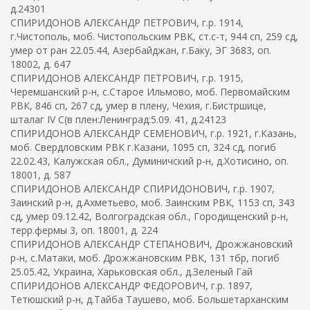
д.24301
СПИРИДОНОВ АЛЕКСАНДР ПЕТРОВИЧ, г.р. 1914,
г.Чистополь, моб. Чистопольским РВК, ст.с-т, 944 сп, 259 сд,
умер от ран 22.05.44, Азербайджан, г.Баку, ЭГ 3683, оп.
18002, д. 647
СПИРИДОНОВ АЛЕКСАНДР ПЕТРОВИЧ, г.р. 1915,
Черемшанский р-н, с.Старое Ильмово, моб. Первомайским
РВК, 846 сп, 267 сд, умер в плену, Чехия, г.Бистршице,
шталаг IV C(в плен:Ленинград:5.09. 41, д.24123
СПИРИДОНОВ АЛЕКСАНДР СЕМЕНОВИЧ, г.р. 1921, г.Казань,
моб. Свердловским РВК г.Казани, 1095 сп, 324 сд, погиб
22.02.43, Калужская обл., Думиничский р-н, д.Хотисино, оп.
18001, д. 587
СПИРИДОНОВ АЛЕКСАНДР СПИРИДОНОВИЧ, г.р. 1907,
Заинский р-н, д.Ахметьево, моб. Заинским РВК, 1153 сп, 343
сд, умер 09.12.42, Волгоградская обл., Городищенский р-н,
терр.фермы 3, оп. 18001, д. 224
СПИРИДОНОВ АЛЕКСАНДР СТЕПАНОВИЧ, Дрожжановский
р-н, с.Матаки, моб. Дрожжановским РВК, 131 тбр, погиб
25.05.42, Украина, Харьковская обл., д.Зеленый Гай
СПИРИДОНОВ АЛЕКСАНДР ФЕДОРОВИЧ, г.р. 1897,
Тетюшский р-н, д.Тайба Таушево, моб. Большетарханским