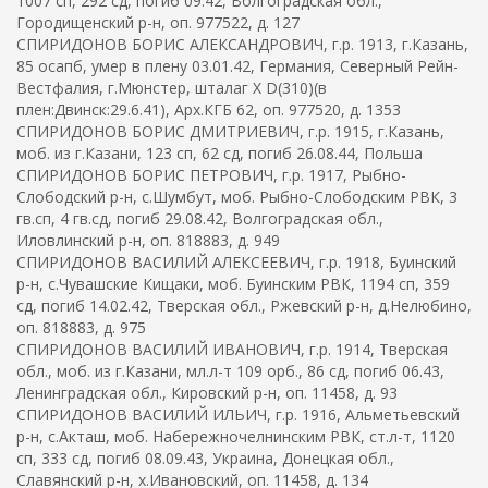
1007 сп, 292 сд, погиб 09.42, Волгоградская обл.,
Городищенский р-н, оп. 977522, д. 127
СПИРИДОНОВ БОРИС АЛЕКСАНДРОВИЧ, г.р. 1913, г.Казань,
85 осапб, умер в плену 03.01.42, Германия, Северный Рейн-
Вестфалия, г.Мюнстер, шталаг X D(310)(в
плен:Двинск:29.6.41), Арх.КГБ 62, оп. 977520, д. 1353
СПИРИДОНОВ БОРИС ДМИТРИЕВИЧ, г.р. 1915, г.Казань,
моб. из г.Казани, 123 сп, 62 сд, погиб 26.08.44, Польша
СПИРИДОНОВ БОРИС ПЕТРОВИЧ, г.р. 1917, Рыбно-
Слободский р-н, с.Шумбут, моб. Рыбно-Слободским РВК, 3
гв.сп, 4 гв.сд, погиб 29.08.42, Волгоградская обл.,
Иловлинский р-н, оп. 818883, д. 949
СПИРИДОНОВ ВАСИЛИЙ АЛЕКСЕЕВИЧ, г.р. 1918, Буинский
р-н, с.Чувашские Кищаки, моб. Буинским РВК, 1194 сп, 359
сд, погиб 14.02.42, Тверская обл., Ржевский р-н, д.Нелюбино,
оп. 818883, д. 975
СПИРИДОНОВ ВАСИЛИЙ ИВАНОВИЧ, г.р. 1914, Тверская
обл., моб. из г.Казани, мл.л-т 109 орб., 86 сд, погиб 06.43,
Ленинградская обл., Кировский р-н, оп. 11458, д. 93
СПИРИДОНОВ ВАСИЛИЙ ИЛЬИЧ, г.р. 1916, Альметьевский
р-н, с.Акташ, моб. Набережночелнинским РВК, ст.л-т, 1120
сп, 333 сд, погиб 08.09.43, Украина, Донецкая обл.,
Славянский р-н, х.Ивановский, оп. 11458, д. 134