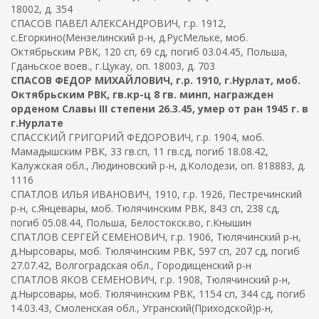
18002, д. 354
СПАСОВ ПАВЕЛ АЛЕКСАНДРОВИЧ, г.р. 1912,
с.Егоркино(Мензелинский р-н, д.РусМельке, моб.
Октябрьским РВК, 120 сп, 69 сд, погиб 03.04.45, Польша,
Гданьское воев., г.Цукау, оп. 18003, д. 703
СПАСОВ ФЕДОР МИХАЙЛОВИЧ, г.р. 1910, г.Нурлат, моб.
Октябрьским РВК, гв.кр-ц 8 гв. минп, награжден
орденом Славы III степени 26.3.45, умер от ран 1945 г. в
г.Нурлате
СПАССКИЙ ГРИГОРИЙ ФЕДОРОВИЧ, г.р. 1904, моб.
Мамадышским РВК, 33 гв.сп, 11 гв.сд, погиб 18.08.42,
Калужская обл., Людиновский р-н, д.Колодези, оп. 818883, д.
1116
СПАТЛОВ ИЛЬЯ ИВАНОВИЧ, 1910, г.р. 1926, Пестречинский
р-н, с.Янцевары, моб. Тюлячинским РВК, 843 сп, 238 сд,
погиб 05.08.44, Польша, Белостокск.во, г.Кнышин
СПАТЛОВ СЕРГЕЙ СЕМЕНОВИЧ, г.р. 1906, Тюлячинский р-н,
д.Нырсовары, моб. Тюлячинским РВК, 597 сп, 207 сд, погиб
27.07.42, Волгоградская обл., Городищенский р-н
СПАТЛОВ ЯКОВ СЕМЕНОВИЧ, г.р. 1908, Тюлячинский р-н,
д.Нырсовары, моб. Тюлячинским РВК, 1154 сп, 344 сд, погиб
14.03.43, Смоленская обл., Угранский(Приходской)р-н,