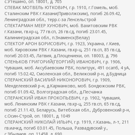
с.Утешино, оп. 18001, д. 705
СПЕВАК МОТВЕЛЬ ЮТКОВИЧ, г.р. 1910, г.Гомель, моб.
Сталинским РВК г.Казани(Приволжским), погиб 26.09.42,
Ленинградская обл., терр.с-за Ленсельстрой
СПЕКТАРМАН МЕЕР ХУНОВИЧ, моб. Вахитовским РВК
г.Казани, гв.кр-ц, 77 гв.сп, 26 гв.сд, погиб 23.01.45,
Калининградская обл., п.Знаменск(Велау)
СПЕКТОР АРОН БОРИСОВИЧ, г.р. 1923, Украина, г.Киев,
моб. Кировским РВК г.Казани, гв.кр-ц, 251 гв.сп, 85 гв.сд,
погиб 20.03.45, Латвия, д.Плоцениеки, оп. 18003, д. 796
СПЕНЬКОВ ГРИГОРИЙ(ГЕОРГИЙ) ИВАНОВИЧ, г.р. 1906,
Чувашия, моб. Аксубаевским РВК, политрук, 491 осапб, 4 уА,
погиб 15.02.42, Смоленская обл., Велижский р-н, д.Будница
СПЕРАНСКИЙ ВАСИЛИЙ НИКОНОРОВИЧ, г.р. 1909,
Менделеевский р-н, д.Карманково, моб. Бондюжским РВК,
погиб 01.09.42, Волгоградская обл., д.Песчанка
СПЕРАНСКИЙ ИВАН ПРОКОПЬЕВИЧ, г.р. 1902, Чувашия,
моб. Ленинским РВК г.Казани, гв.кр-ц, 255 гв.сп, 65 гв.сд,
погиб 21.11.43, Беларусь, Витебская обл., Дубровенский р-н,
с.Осин-Строй, оп. 18001, д. 1049
СПЕРАНСКИЙ НИКОЛАЙ ИЛЬИЧ, г.р. 1919, г.Казань, л-т, 211
гв.иачкд, погиб 03.01.45, Польша, Развадувский у.,
с.Збыднюв, оп. 11458, д. 690