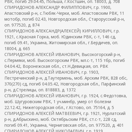
РВК, погиб 29.04.45, Польша, г.Костшин, оп. 18003, д. 708
СПИРИДОНОВ АЛЕКСАНДР ФИЛИППОВИЧ, г.р. 1900,
Апастовский р-н, с.Тюбяк-Черки, моб. Апастовским РВК, 11
мотобр, погиб 02.43, Новгородская обл., Старорусский р-н,
оп. 977520, д. 874
СПИРИДОНОВ АЛЕКСАНДР(АЛЕКСЕЙ) КИРИЛЛОВИЧ, г.р.
1921, с.Красная Горка, моб. Юдинским РВК, с-т, 146 сд,
погиб 09.41, Украина, Житомирская обл., г.Бердичев, оп.
18004, д. 665
СПИРИДОНОВ АЛЕКСЕЙ ИВАНОВИЧ, Высокогорский р-н,
с.Пермяки, моб. Высокогорским РВК, мл.с-т, 115 тбр, погиб
04.04.42, Воронежская обл., ст.Н.Девицкая, оп. РВК
СПИРИДОНОВ АЛЕКСЕЙ ИВАНОВИЧ, г.р. 1903,
Пестречинский р-н, д.Таутермень, моб. Арским РВК, 828 обс,
370(270) сд, погиб 04.05.42, Новгородская обл., Парфинский
р-н, д.Стрелицы, оп. 818883, д. 1372
СПИРИДОНОВ АЛЕКСЕЙ ИВАНОВИЧ, г.р. 1924, с.Федотовка,
моб. Шугуровским РВК, 1 уч.минбр, умер от болезни
22.12.42, Нижегородская обл., г.Кстово, оп. 75164, д. 5
СПИРИДОНОВ АЛЕКСЕЙ МАТВЕЕВИЧ, г.р. 1921, Нурлатский
р-н, д.Абрыскино, моб. Октябрьским РВК, ст.с-т, 228 сд,
погиб 09.41, Украина, Черниговская обл., оп. 977520, д. 401
СПИРИДОНОВ АЛЕКСЕЙ НИКОЛАЕВИЧ, г.р. 1919,