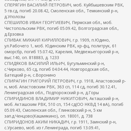
СПЕРЯГИН ВАСИЛИЙ ПЕТРОВИЧ, моб. Куйбышевским РВК,
5 гв.сд, погиб 20.08.42, Смоленская обл., Темкинский р-н,
д.Уполозы
СПЕШИЛОВ ИВАН ГЕОРГИЕВИЧ, Пермская обл., моб.
Чистопольским РВК, погиб 05.09.42, Волгоградская обл.,
д.Ерзовка
СПИВАК МИХАИЛ КИРИЛЛОВИЧ, г.р. 1909, п.Юдино,
ул.Рабочего 1, моб. Юдинским РВК, кр-фц, политрук, 61
оморсбр, погиб 15.07.42, Карелия, Медвежьегорский р-н,
выс.140, оп. 818883, д. 1233
СПИДЯКОВ ВАСИЛИЙ ИЛЬИЧ, Бугульминский р-н,
с.Чирково, 65 сд, погиб 04.04.44, Новгородская обл.,
Батецкий р-н, с.Воронино
СПИРАГИН ГРИГОРИЙ ПЕТРОВИЧ, г.р. 1918, Апастовский р-
н, моб. Апастовским РВК, 363 сп, 114 сд, погиб 30.12.41,
Ленинградская обл., Подпорожский р-н, д.Горы
СПИРИДИНОВ ВЛАДИМИР НИКИТОВИЧ, Акташский р-н,
моб. Акташским РВК, 510 сп, 154 сд(ОО НКВД 14 вА), погиб
05.09.43, Смоленская обл., Глинковский р-н, 5 км
зап.д.Ченцово(Кашмякино), оп. 18001, д. 738
СПИРИДОНОВ АКИМ НИКАДИЧ, г.р. 1911, Заинский р-н,
с.Урсаево, моб. из г.Ленинграда, погиб 13.09.41,