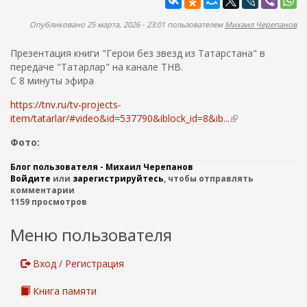
ж
а
а
п
Опубликовано 25 марта, 2026 - 23:01 пользователем
Михаил Черепанов
н
о
и
Презентация книги "Герои без звезд из Татарстана" в
и
ю
передаче "Татарлар" на канале ТНВ.
с
С 8 минуты эфира
к
https://tnv.ru/tv-projects-
а
item/tatarlar/#video&id=537790&iblock_id=8&ib...
(
в
Фото:
н
е
Блог пользователя - Михаил Черепанов
ш
Войдите
или
зарегистрируйтесь
, чтобы отправлять
н
комментарии
я
1159 просмотров
я
с
Меню пользователя
с
ы
Вход / Регистрация
л
к
Книга памяти
а