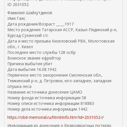
ID 2031052
Фамилия Шайхутдинов
Имя Гаяс
Дата рождения/Возраст __.__.1917
Место рождения Татарская АССР, Казыл-Пядинский р-н,
Бурсад-Суханский с/с
Дата и место призыва Кизеловский РВК, Молотовская
обл., г. Кизел
Последнее место службы 128 осбр
Воинское звание ефрейтор
Причина выбытия убит
Дата выбытия 16.08.1942
Первичное место захоронения Смоленская обл.,
Темкинский р-н, д. Петровки, юго-западнее, западная
опушка леса
Название источника донесения ЦАМО
Номер фонда источника информации 58
Номер описи источника информации 818883
Номер дела источника информации 1442
https://obd-memorial.ru/html/info.htm?id=2031052
(
в
Информация из донесения о безвозвратных потерях