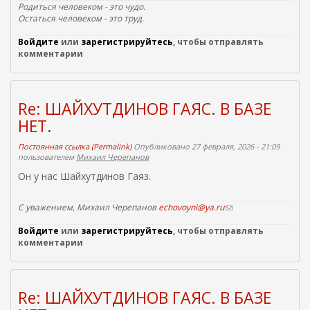
н
Родиться человеком - это чудо.
е
Остаться человеком - это труд.
ш
Войдите
или
зарегистрируйтесь
, чтобы отправлять
н
комментарии
я
я
с
с
Re: ШАЙХУТДИНОВ ГАЯС. В БАЗЕ
ы
НЕТ.
л
к
Постоянная ссылка (Permalink)
Опубликовано 27 февраля, 2026 - 21:09
а
пользователем
Михаил Черепанов
)
Он у нас Шайхутдинов Гаяз.
С уважением, Михаил Черепанов
echovoyni@ya.ru
(
с
Войдите
или
зарегистрируйтесь
, чтобы отправлять
с
комментарии
ы
л
к
а
д
Re: ШАЙХУТДИНОВ ГАЯС. В БАЗЕ
л