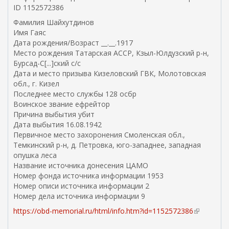
н
ID 1152572386
е
Фамилия Шайхутдинов
ш
Имя Гаяс
н
Дата рождения/Возраст __.__.1917
я
Место рождения Татарская АССР, Кзыл-Юлдузский р-н,
я
Бурсад-С[...]ский с/с
с
Дата и место призыва Кизеловский ГВК, Молотовская
с
обл., г. Кизел
ы
Последнее место службы 128 осбр
л
Воинское звание ефрейтор
к
Причина выбытия убит
а
Дата выбытия 16.08.1942
)
Первичное место захоронения Смоленская обл.,
Темкинский р-н, д. Петровка, юго-западнее, западная
опушка леса
Название источника донесения ЦАМО
Номер фонда источника информации 1953
Номер описи источника информации 2
Номер дела источника информации 9
https://obd-memorial.ru/html/info.htm?id=1152572386
(
в