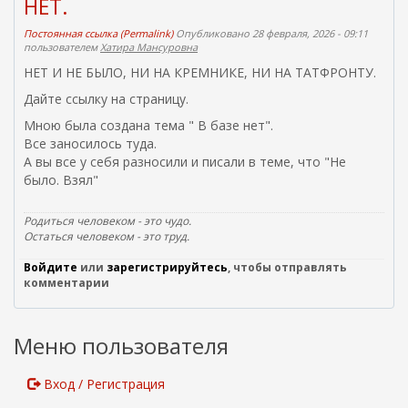
НЕТ.
я
о
Постоянная ссылка (Permalink)
Опубликовано 28 февраля, 2026 - 09:11
т
пользователем
Хатира Мансуровна
п
р
НЕТ И НЕ БЫЛО, НИ НА КРЕМНИКЕ, НИ НА ТАТФРОНТУ.
а
в
Дайте ссылку на страницу.
к
Мною была создана тема " В базе нет".
и
Все заносилось туда.
e
m
А вы все у себя разносили и писали в теме, что "Не
a
было. Взял"
i
l
Родиться человеком - это чудо.
)
Остаться человеком - это труд.
Войдите
или
зарегистрируйтесь
, чтобы отправлять
комментарии
Меню пользователя
Вход / Регистрация