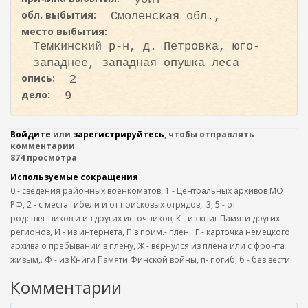
обл. выбытия:
Смоленская обл.,
место выбытия:
Темкинский р-н, д. Петровка, юго-
западнее, западная опушка леса
опись:
2
дело:
9
Войдите
или
зарегистрируйтесь
, чтобы отправлять
комментарии
874 просмотра
Используемые сокращения
0 - сведения районных военкоматов, 1 - Центральных архивов МО
РФ, 2 - с места гибели и от поисковых отрядов,. 3, 5 - от
родственников и из других источников, К - из книг Памяти других
регионов, И - из интернета, П в прим.- плен,. Г - карточка немецкого
архива о пребывании в плену, Ж - вернулся из плена или с фронта
живым,. Ф - из Книги Памяти Финской войны, п- погиб, б - без вести.
Комментарии