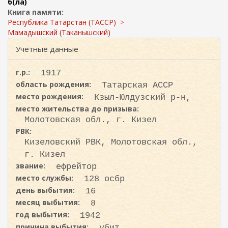
ж
б(ла)
и
а
Книга памяти:
с
н
Республика Татарстан (ТАССР)
к
и
Мамадышский (Таканышский)
ю
а
Учетные данные
г.р.:
1917
область рождения:
Татарская АССР
место рождения:
Кзыл-Юлдузский р-н,
место жительства до призыва:
Молотовская обл., г. Кизел
РВК:
Кизеловский РВК, Молотовская обл.,
г. Кизел
звание:
ефрейтор
место службы:
128 осбр
день выбытия:
16
месяц выбытия:
8
год выбытия:
1942
причина выбытия:
убит