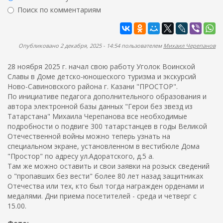
ж
р
Поиск по комментариям
а
м
н
Найти
а
и
ю
п
Опубликовано 2 декабря, 2025 - 14:54 пользователем
Михаил Черепанов
о
28 ноября 2025 г. начал свою работу Уголок Воинской
и
Славы в Доме детско-юношеского туризма и экскурсий
с
Ново-Савиновского района г. Казани "ПРОСТОР".
к
По инициативе педагога дополнительного образования и
автора электронной базы данных "Герои без звезд из
а
Татарстана" Михаила Черепанова все необходимые
подробности о подвиге 300 татарстанцев в годы Великой
Отечественной войны можно теперь узнать на
специальном экране, установленном в вестибюле Дома
"Простор" по адресу ул.Адоратского, д.5 а.
Там же можно оставить и свои заявки на розыск сведений
о "пропавших без вести" более 80 лет назад защитниках
Отечества или тех, кто был тогда награжден орденами и
медалями. Дни приема посетителей - среда и четверг с
15.00.