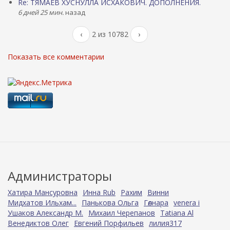
Re: ТЯМАЕВ ХУСНУЛЛА ИСХАКОВИЧ. ДОПОЛНЕНИЯ.
6 дней 25 мин.
назад
‹
2 из 10782
›
Показать все комментарии
Администраторы
Хатира Мансуровна
Инна Rub
Рахим
Винни
Мидхатов Ильхам...
Панькова Ольга
Гөлнара
venera i
Ушаков Александр М.
Михаил Черепанов
Tatiana Al
Венедиктов Олег
Евгений Порфильев
лилия317