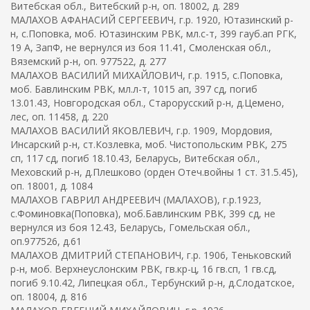
Витебская обл., Витебский р-н, оп. 18002, д. 289
МАЛАХОВ АФАНАСИЙ СЕРГЕЕВИЧ, г.р. 1920, Ютазинский р-
н, с.Поповка, моб. Ютазинским РВК, мл.с-т, 399 гауб.ап РГК,
19 А, ЗапФ, не вернулся из боя 11.41, Смоленская обл.,
Вяземский р-н, оп. 977522, д. 277
МАЛАХОВ ВАСИЛИЙ МИХАЙЛОВИЧ, г.р. 1915, с.Поповка,
моб. Бавлинским РВК, мл.л-т, 1015 ап, 397 сд, погиб
13.01.43, Новгородская обл., Старорусский р-н, д.Цемено,
лес, оп. 11458, д. 220
МАЛАХОВ ВАСИЛИЙ ЯКОВЛЕВИЧ, г.р. 1909, Мордовия,
Инсарский р-н, ст.Козлевка, моб. Чистопольским РВК, 275
сп, 117 сд, погиб 18.10.43, Беларусь, Витебская обл.,
Меховский р-н, д.Плешково (орден Отеч.войны 1 ст. 31.5.45),
оп. 18001, д. 1084
МАЛАХОВ ГАВРИЛ АНДРЕЕВИЧ (МАЛАХОВ), г.р.1923,
с.Фоминовка(Поповка), моб.Бавлинским РВК, 399 сд, не
вернулся из боя 12.43, Беларусь, Гомельская обл.,
оп.977526, д.61
МАЛАХОВ ДМИТРИЙ СТЕПАНОВИЧ, г.р. 1906, Теньковский
р-н, моб. Верхнеуслонским РВК, гв.кр-ц, 16 гв.сп, 1 гв.сд,
погиб 9.10.42, Липецкая обл., Тербунский р-н, д.Слодатское,
оп. 18004, д. 816