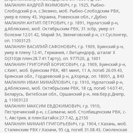
МАЛАНИН АНДРЕЙ ЯКИМОВИЧ, г.р. 1925, Рыбно-
Слободский р-н, с.Зюзино, моб. Рыбно-Слободским РВК,
умер в плену 43, Украина, Ровенская обл., г.Дубно
МАЛАНИН АНТИП ПЕТРОВИЧ, г.р. 1891, Нурлатский р-н,
д.Абляскино, моб. Октябрьским РВК, 31 зсбр, умер от
болезни 12.01.42, Марий Эл, Звениговский р-н, ст.Суслонгер,
оп. 11003125
МАЛАНИН ВАСИЛИЙ САФОНОВИЧ, г.р. 1909, Буинский р-н,
умер в плену 12.41, Германия, г.Витцендорф, шталаг X
D(310)(в плен:28.7.41:Тарту), оп. 977520, д. 1601
МАЛАНИН ГРИГОРИЙ БОРИСОВИЧ, г.р. 1909, Буинский р-н,
с.Кият, моб. Буинским РВК, 481 минп, 11 А, погиб 26.09.43,
Брянская обл., Гордеевский р-н, д.Корецк, оп. 18001, д. 843
МАЛАНИН ИВАН МИХАЙЛОВИЧ, г.р. 1910, Нурлатский р-н,
д.Абляскино, моб. Октябрьским РВК, 18 сд, погиб 14.07.41,
Беларусь, Витебская обл., Оршанский р-н, лев.бер.р.Днепр,
д. 11003123
МАЛАНИН МАКСИМ ЕВДОКИМОВИЧ, г.р. 1910,
Пестречинский р-н, с.Салмачи, моб. Столбищенским РВК, с-
т, Австрия, в плен:Батайск:27.7.42, д.2150
МАЛАНИН МИХАИЛ ГРИГОРЬЕВИЧ, г.р. 1904, г.Казань, моб.
Сталинским РВК г.Казани, 95 сд, погиб 31.08.43, Смоленская