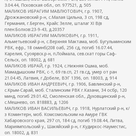
3.04.44, Псковская обл., оп. 977521, д. 505
МАЛИКОВ ИБРАГИМ МАВЛЮТОВИЧ, г.р. 1907,
Дрожжановский р-н, с.Малая Цильна, 3 сп, 198 сд,
Германия, г.Берген, Крайс Зелле, шталаг XI B(в
плен:Болхов:23-9-43, д.20357
МАЛИКОВ ИБРАГИМ МАЛИКОВИЧ, г.р. 1911,
Альметьевский р-н, с.Верхняя Мактама, моб. Бугульминским
РВК, ефр., 18 оминб(208 оаб, 256 сд, погиб 16.07.44,
Карелия, Суоярвск.р-н, п.Лоймала, сев.скат горы Саф-
Сельск, оп. 18002, д. 681
МАЛИКОВ ИБРАЙ, г.р. 1924, с.Нижняя Ошма, моб.
Мамадышским РВК, с-т, 69 гв.сп, 21 гв.сд, умер от ран
21.04.45, Латвия, г.Добеле, ВЭГ 1396, оп. 18003, д. 914
МАЛИКОВ ИВАН АНДРЕЕВИЧ, г.р. 1906, Бавлинский р-н,
с.Крым-Сарай, моб. Сталинским РВК г.Казани, 34 осбр, 120
минд, погиб 29.01.42, Смоленская обл., Духовщинский р-н,
с.Мешнево, оп. 818883, д. 1206
МАЛИКОВ ИВАН ВАСИЛЬЕВИЧ, г.р. 1918, Нурлатский р-н, к/
з Коминтерн, моб. Комсомольским на Амуре ГВК
Хабаровского края, 297 сп, 184 сд, погиб 19.08.44, Литва,
Мариямпольский у., Шакяйский р-н, г.Кудиркос-Науместис,
оп. 18002, д. 831