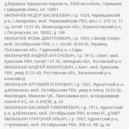
д.Вершина-Чувашская Киреметь, 9308 мотопехп, Германия,
г.Шверин(в плен), оп. 10801
МАЛАНЧЕВ ФЕДОР ВАСИЛЬЕВИЧ, г.р. 1924, Черемшанский
р-н, с.Аккиреево, моб. Первомайским РВК, мл.с-т, 219 сп, 11
сд, погиб 15.01.44, Ленинградская обл., Ломоносовский р-н,
с.Петровская, оп. 18002, д. 106
МАЛАНЧЕВ ФОМА ДМИТРИЕВИЧ, г.р. 1903, с.Биляр-Озеро,
моб. Октябрьским РВК, с-т, погиб 16.09.43, Украина,
Полтавская обл., Гадячский р-н, с.Сары
МАЛАНЫЧЕВ АНДРЕЙ АНТОНОВИЧ, г.р. 1913, с.Кият, моб.
Буинским РВК, погиб 1.01.43, Липецкая обл., Воловский р-н
МАЛАНЬИН АНДРЕЙ ФИЛИПОВИЧ, с.Кият, моб. Буинским
РВК, умер 01.01.43, Ростовская обл., Веселовский р-н,
конезавод
МАЛАНЬИН АРТЕМИЙ ЕГОРОВИЧ, г.р. 1921, Нурлатский р-н,
д.Абляскино, моб. Октябрьским РВК, умер в плену 16.03.42,
Финляндия, Миккели губ., Пиексямяки вол., м.Наараярви(в
плен:6.9.41), оп. А-64238, д. 24
МАЛАНЬИН ВАСИЛИЙ ТИМОФЕЕВИЧ, г.р. 1912, Нурлатский
р-н, д.Абляскино, моб. Октябрьским РВК, в плен:41, д.5687
МАЛАНЬИН ГРИГОРИЙ ИЛЬИЧ, г.р. 1907, Нурлатский р-н,
с.Чулпаново, моб. Октябрьским РВК, 308 сп, 98 сд, не