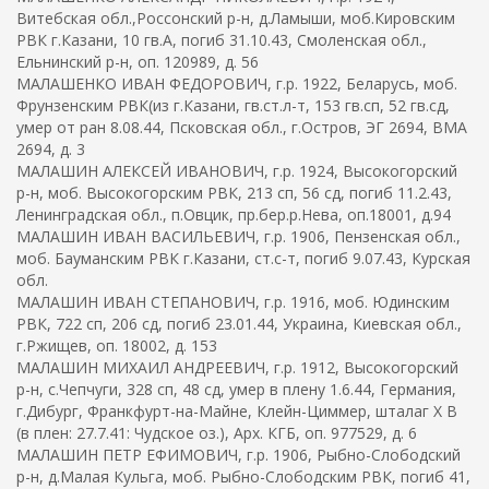
Витебская обл.,Россонский р-н, д.Ламыши, моб.Кировским
РВК г.Казани, 10 гв.А, погиб 31.10.43, Смоленская обл.,
Ельнинский р-н, оп. 120989, д. 56
МАЛАШЕНКО ИВАН ФЕДОРОВИЧ, г.р. 1922, Беларусь, моб.
Фрунзенским РВК(из г.Казани, гв.ст.л-т, 153 гв.сп, 52 гв.сд,
умер от ран 8.08.44, Псковская обл., г.Остров, ЭГ 2694, ВМА
2694, д. 3
МАЛАШИН АЛЕКСЕЙ ИВАНОВИЧ, г.р. 1924, Высокогорский
р-н, моб. Высокогорским РВК, 213 сп, 56 сд, погиб 11.2.43,
Ленинградская обл., п.Овцик, пр.бер.р.Нева, оп.18001, д.94
МАЛАШИН ИВАН ВАСИЛЬЕВИЧ, г.р. 1906, Пензенская обл.,
моб. Бауманским РВК г.Казани, ст.с-т, погиб 9.07.43, Курская
обл.
МАЛАШИН ИВАН СТЕПАНОВИЧ, г.р. 1916, моб. Юдинским
РВК, 722 сп, 206 сд, погиб 23.01.44, Украина, Киевская обл.,
г.Ржищев, оп. 18002, д. 153
МАЛАШИН МИХАИЛ АНДРЕЕВИЧ, г.р. 1912, Высокогорский
р-н, с.Чепчуги, 328 сп, 48 сд, умер в плену 1.6.44, Германия,
г.Дибург, Франкфурт-на-Майне, Клейн-Циммер, шталаг X B
(в плен: 27.7.41: Чудское оз.), Арх. КГБ, оп. 977529, д. 6
МАЛАШИН ПЕТР ЕФИМОВИЧ, г.р. 1906, Рыбно-Слободский
р-н, д.Малая Кульга, моб. Рыбно-Слободским РВК, погиб 41,