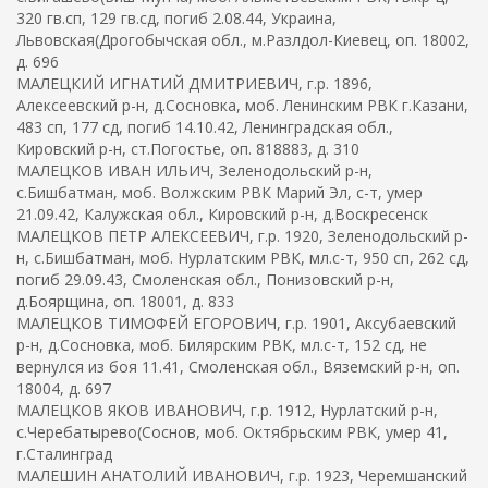
320 гв.сп, 129 гв.сд, погиб 2.08.44, Украина,
Львовская(Дрогобычская обл., м.Разлдол-Киевец, оп. 18002,
д. 696
МАЛЕЦКИЙ ИГНАТИЙ ДМИТРИЕВИЧ, г.р. 1896,
Алексеевский р-н, д.Сосновка, моб. Ленинским РВК г.Казани,
483 сп, 177 сд, погиб 14.10.42, Ленинградская обл.,
Кировский р-н, ст.Погостье, оп. 818883, д. 310
МАЛЕЦКОВ ИВАН ИЛЬИЧ, Зеленодольский р-н,
с.Бишбатман, моб. Волжским РВК Марий Эл, с-т, умер
21.09.42, Калужская обл., Кировский р-н, д.Воскресенск
МАЛЕЦКОВ ПЕТР АЛЕКСЕЕВИЧ, г.р. 1920, Зеленодольский р-
н, с.Бишбатман, моб. Нурлатским РВК, мл.с-т, 950 сп, 262 сд,
погиб 29.09.43, Смоленская обл., Понизовский р-н,
д.Боярщина, оп. 18001, д. 833
МАЛЕЦКОВ ТИМОФЕЙ ЕГОРОВИЧ, г.р. 1901, Аксубаевский
р-н, д.Сосновка, моб. Билярским РВК, мл.с-т, 152 сд, не
вернулся из боя 11.41, Смоленская обл., Вяземский р-н, оп.
18004, д. 697
МАЛЕЦКОВ ЯКОВ ИВАНОВИЧ, г.р. 1912, Нурлатский р-н,
с.Черебатырево(Соснов, моб. Октябрьским РВК, умер 41,
г.Сталинград
МАЛЕШИН АНАТОЛИЙ ИВАНОВИЧ, г.р. 1923, Черемшанский