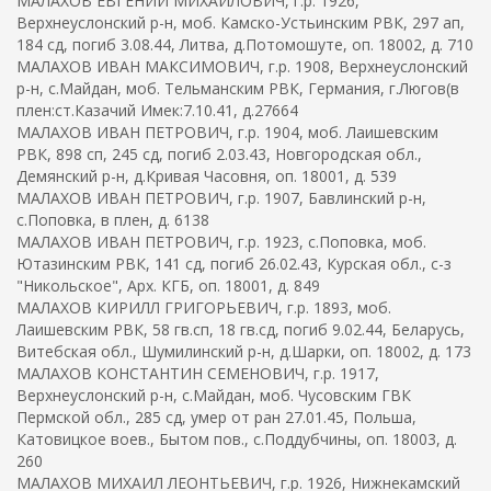
МАЛАХОВ ЕВГЕНИЙ МИХАЙЛОВИЧ, г.р. 1926,
Верхнеуслонский р-н, моб. Камско-Устьинским РВК, 297 ап,
184 сд, погиб 3.08.44, Литва, д.Потомошуте, оп. 18002, д. 710
МАЛАХОВ ИВАН МАКСИМОВИЧ, г.р. 1908, Верхнеуслонский
р-н, с.Майдан, моб. Тельманским РВК, Германия, г.Люгов(в
плен:ст.Казачий Имек:7.10.41, д.27664
МАЛАХОВ ИВАН ПЕТРОВИЧ, г.р. 1904, моб. Лаишевским
РВК, 898 сп, 245 сд, погиб 2.03.43, Новгородская обл.,
Демянский р-н, д.Кривая Часовня, оп. 18001, д. 539
МАЛАХОВ ИВАН ПЕТРОВИЧ, г.р. 1907, Бавлинский р-н,
с.Поповка, в плен, д. 6138
МАЛАХОВ ИВАН ПЕТРОВИЧ, г.р. 1923, с.Поповка, моб.
Ютазинским РВК, 141 сд, погиб 26.02.43, Курская обл., с-з
"Никольское", Арх. КГБ, оп. 18001, д. 849
МАЛАХОВ КИРИЛЛ ГРИГОРЬЕВИЧ, г.р. 1893, моб.
Лаишевским РВК, 58 гв.сп, 18 гв.сд, погиб 9.02.44, Беларусь,
Витебская обл., Шумилинский р-н, д.Шарки, оп. 18002, д. 173
МАЛАХОВ КОНСТАНТИН СЕМЕНОВИЧ, г.р. 1917,
Верхнеуслонский р-н, с.Майдан, моб. Чусовским ГВК
Пермской обл., 285 сд, умер от ран 27.01.45, Польша,
Катовицкое воев., Бытом пов., с.Поддубчины, оп. 18003, д.
260
МАЛАХОВ МИХАИЛ ЛЕОНТЬЕВИЧ, г.р. 1926, Нижнекамский