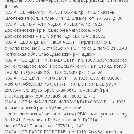
Тверская обл., Селижаровский р-н, д.Бор(Бараш), оп. 818883,
д. 1186
МАЛАНОВ МИХАИЛ ГАЙСИНОВИЧ, г.р. 1913, г.Казань,
Смоленская обл., в плен:7.11.42, Вязьма, оп. 977529, д. 36
МАЛАНОВ НУРГАЛИ АБДУЛГАНЕЕВИЧ, г.р. 1923,
Дрожжановский р-н, с.Верхнее Чекурское, моб.
Дрожжановским РВК, в плен:Донецк:1941, д.5572
МАЛАНЦЕВ АНДРЕЙ НИКОЛАЕВИЧ, Нурлатский р-н,
с.Чулпаново, моб. Октябрьским РВК, гв.кр-ц, погиб 21.03.43,
Калужская обл., Спас-Деменский р-н, д.Дюки
МАЛАНЧЕВ ДМИТРИЙ ПАВЛОВИЧ, г.р. 1907, Альметьевский
р-н, с.Рокашево, моб. Новошешминским РВК, 217 сд, погиб
14.3.43, Калужская обл., Юхновский р-н, ст.Угра
МАЛАНЧЕВ ДМИТРИЙ ФОМИЧ, г.р. 1926, с.Биляр-Озеро,
моб. Октябрьским РВК, ст.с-т, 150 гв.сп, 50 гв.сд, умер
25.07.44, Беларусь, Брестская обл., Каменецкий р-н,
с.Мал.Баранки, 590 омедсб, оп. 18002, д. 713
МАЛАНЧЕВ МИХАИЛ ПАРФИЛОВИЧ(ТАРАСОВИЧ), г.р. 1906,
Альметьевский р-н, д.Кублицкое, моб.
Новошешминским(Чистопольским) РВК, 14 ап, умер в плену
01.12.41, Германия, г.Ербке, шталаг XI D(321)(в
плен:27.8.41:Таллин), оп. 977521, д. 1431
МАЛАНЧЕВ ПАВЕЛ ЕГОРОВИЧ, г.р. 1919, Аксубаевский р-н,