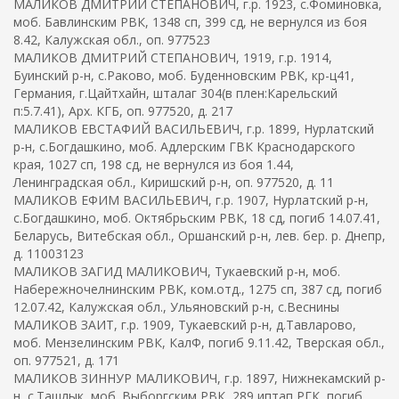
МАЛИКОВ ДМИТРИЙ СТЕПАНОВИЧ, г.р. 1923, с.Фоминовка,
моб. Бавлинским РВК, 1348 сп, 399 сд, не вернулся из боя
8.42, Калужская обл., оп. 977523
МАЛИКОВ ДМИТРИЙ СТЕПАНОВИЧ, 1919, г.р. 1914,
Буинский р-н, с.Раково, моб. Буденновским РВК, кр-ц41,
Германия, г.Цайтхайн, шталаг 304(в плен:Карельский
п:5.7.41), Арх. КГБ, оп. 977520, д. 217
МАЛИКОВ ЕВСТАФИЙ ВАСИЛЬЕВИЧ, г.р. 1899, Нурлатский
р-н, с.Богдашкино, моб. Адлерским ГВК Краснодарского
края, 1027 сп, 198 сд, не вернулся из боя 1.44,
Ленинградская обл., Киришский р-н, оп. 977520, д. 11
МАЛИКОВ ЕФИМ ВАСИЛЬЕВИЧ, г.р. 1907, Нурлатский р-н,
с.Богдашкино, моб. Октябрьским РВК, 18 сд, погиб 14.07.41,
Беларусь, Витебская обл., Оршанский р-н, лев. бер. р. Днепр,
д. 11003123
МАЛИКОВ ЗАГИД МАЛИКОВИЧ, Тукаевский р-н, моб.
Набережночелнинским РВК, ком.отд., 1275 сп, 387 сд, погиб
12.07.42, Калужская обл., Ульяновский р-н, с.Веснины
МАЛИКОВ ЗАИТ, г.р. 1909, Тукаевский р-н, д.Тавларово,
моб. Мензелинским РВК, КалФ, погиб 9.11.42, Тверская обл.,
оп. 977521, д. 171
МАЛИКОВ ЗИННУР МАЛИКОВИЧ, г.р. 1897, Нижнекамский р-
н, с.Ташлык, моб. Выборгским РВК, 289 иптап РГК, погиб