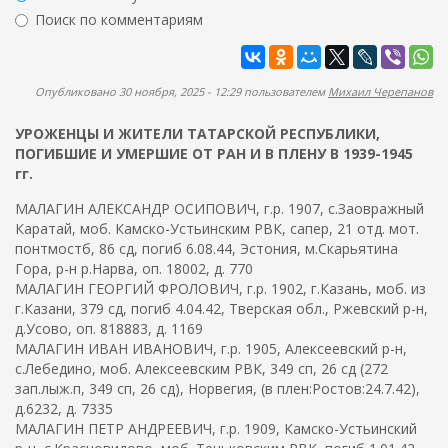
ж
р
Поиск по комментариям
а
м
н
Найти
а
и
ю
п
Опубликовано 30 ноября, 2025 - 12:29 пользователем
Михаил Черепанов
о
УРОЖЕНЦЫ И ЖИТЕЛИ ТАТАРСКОЙ РЕСПУБЛИКИ,
и
ПОГИБШИЕ И УМЕРШИЕ ОТ РАН И В ПЛЕНУ В 1939-1945
с
гг.
к
МАЛАГИН АЛЕКСАНДР ОСИПОВИЧ, г.р. 1907, с.Заовражный
а
Каратай, моб. Камско-Устьинским РВК, сапер, 21 отд. мот.
понтмостб, 86 сд, погиб 6.08.44, Эстония, м.Скарьятина
Гора, р-н р.Нарва, оп. 18002, д. 770
МАЛАГИН ГЕОРГИЙ ФРОЛОВИЧ, г.р. 1902, г.Казань, моб. из
г.Казани, 379 сд, погиб 4.04.42, Тверская обл., Ржевский р-н,
д.Усово, оп. 818883, д. 1169
МАЛАГИН ИВАН ИВАНОВИЧ, г.р. 1905, Алексеевский р-н,
с.Лебедино, моб. Алексеевским РВК, 349 сп, 26 сд (272
зап.лыж.п, 349 сп, 26 сд), Норвегия, (в плен:Ростов:24.7.42),
д.6232, д. 7335
МАЛАГИН ПЕТР АНДРЕЕВИЧ, г.р. 1909, Камско-Устьинский