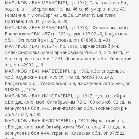
МАЛИКОВ ИВАН ИВАНОВИЧ, г.р. 1912, Саратовская обл.,
родств. в г.Набережные Челны, 46 сапб, умер в плену 43,
Германия, г.Мюльберг на Эльбе, шталаг IV B(в плен:
Полтава: 17.9.41, д.6236, д. 39
МАЛИКОВ ИВАН ИВАНОВИЧ, г.р. 1918, с.Фоминовка, моб.
Бавлинским РВК, 457 сп, 222 сд, умер 27.02.42, Калужская
обл., Юхновский р-н, д.Туровка, оп. 818883, д. 491
МАЛИКОВ ИВАН ИЛЬИЧ, г.р. 1919, Сармановский р-н,
с.Александровка, моб.Сармановским РВК, с-т, 225 азсп, 54
А, не вернулся из боя 12.41, Ленинградская обл., Кировский
р-н, оп. 42992, д. 6
МАЛИКОВ ИВАН МАТВЕЕВИЧ, г.р. 1902, г.Зеленодольск,
моб. Юдинским РВК, 479 сп, 149 сд, погиб 17.03.42,
Калужская обл., Ульяновский р-н, д.Крапивна Источник, оп.
818883, д. 1076
МАЛИКОВ ИВАН НИКОЛАЕВИЧ, г.р. 1917, Нурлатский р-н,
с.Богдашкино, моб. Октябрьским РВК, 100 олыжб, 92 сд, не
вернулся из боя 3.42, Ленинградская обл., Тосненский р-н,
оп. 977522, д. 585
МАЛИКОВ ИВАН ФЕДОРОВИЧ, г.р.1917, Нурлатский р-н,
с.Богдашкино, моб.Октябрьским РВК, гв.кр-ц, 4 гв.вдд, не
вернулся из боя 4.44, Украина, Киевская обл., оп.977522,