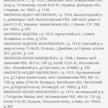
МАЛИКОВ А. Г., г.р. 1923, с.Яковлево, моб. Елабужским РВК,
гв.кр-ц, 15 гв.мехбр, погиб 8.09.43, Украина, Донецкая обл.,
с.Чермык, оп. 18001, д. 1128
МАЛИКОВ АБДУЛ НАГИМОВИЧ, г.р. 1924, Высокогорский р-
н, д.Бикнарат, моб. Высокогорским РВК, 248 оксб, умер от
ран 9.12.43, Украина, Черниговская обл., г.Нежин, СЭГ 398,
оп. 18002, д. 593
МАЛИКОВ АБДУЛЛА, г.р. 1912, Нурлатский р-н, с.Новое
Иглайкино, в плен, д. 5754
МАЛИКОВ АБДУЛЛА АБЗАЛЯМОВИЧ, г.р. 1914, Спасский р-н,
умер в плену 11.08.43, Польша, г.Демблин, кл.Героев, шталаг
307, д.6181, д. 124
МАЛИКОВ АБРАМ ХАМИДОВИЧ, г.р. 1908, г.Заинск, моб.
Заинским РВК, 407 сп, 108 сд, погиб 12.01.42, Московская
обл., Можайский р-н, д.Строганка, оп. 818883, д. 230
МАЛИКОВ АБУДАР МАЛИКОВИЧ, г.р. 1915, Муслюмовский
р-н, д.Старое Альметьево, моб. Калининским РВК, 881 сп,
158 сд, умер 27.06.44, Беларусь, Витебская обл., Витебский
р-н, д.Подоги(Полога), 84 омедсб, оп. 18002, д. 623
МАЛИКОВ АБУЗАР МАЛИКОВИЧ, г.р. 1915, Актанышский р-н,
с.Татарские Ямалы, моб. Актанышским РВК, 466 сп, 125 сд,
погиб 5.02.45, Польша, Опольское воев., п.Ниве, оп. 18003,
д. 282