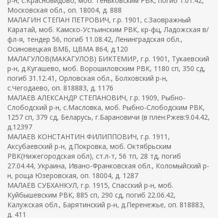
р-н, с.Красновидово, моб. Теньковским РВК, погиб 1.01.42,
Московская обл., оп. 18004, д. 888
МАЛАГИН СТЕПАН ПЕТРОВИЧ, г.р. 1901, с.Заовражный
Каратай, моб. Камско-Устьинским РВК, кр-фц, Ладожская в/
фл-я, тендер 56, погиб 11.08.42, Ленинградская обл.,
Осиновецкая ВМБ, ЦВМА 864, д.120
МАЛАГУЛОВ(МАКАГУЛОВ) БИКТЕМИР, г.р. 1901, Тукаевский
р-н, д.Кугашево, моб. Ворошиловским РВК, 1180 сп, 350 сд,
погиб 31.12.41, Орловская обл., Болховский р-н,
с.Чегодаево, оп. 818883, д. 1176
МАЛАЕВ АЛЕКСАНДР СТЕПАНОВИЧ, г.р. 1909, Рыбно-
Слободский р-н, с.Масловка, моб. Рыбно-Слободским РВК,
1257 сп, 379 сд, Беларусь, г.Барановичи (в плен:Ржев:9.04.42,
д.12397
МАЛАЕВ КОНСТАНТИН ФИЛИППОВИЧ, г.р. 1911,
Аксубаевский р-н, д.Покровка, моб. Октябрьским
РВК(Нижегородская обл), ст.л-т, 56 тп, 28 тд, погиб
27.04.44, Украина, Ивано-Франковская обл., Коломыйский р-
н, роща Юзеровская, оп. 18004, д. 1287
МАЛАЕВ СУБХАНКУЛ, г.р. 1915, Спасский р-н, моб.
Куйбышевским РВК, 885 сп, 290 сд, погиб 22.06.42,
Калужская обл., Барятинский р-н, д.Перенежье, оп. 818883,
д. 411