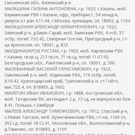
Смоленская обл., Вяземский р-н
МАЛАШИНА ГАЛИНА АНТОНОВНА, г.р. 1923, г.Казань, моб.
Бауманским РВК г.Казани, ефр., приборист, 54 зенад-я,
умерла от ран 4.11.44, г.Москва, кремация, оп. 18002, д. 1164
МАЛАШОНИН АЛЕКСАНДР ИЛЛАРИОНОВИЧ, г.р. 1922,
Заинский р-н, д.Бирю-Сарай, моб. Заинским РВК, 4 осб, 57
осбр, погиб 7.02.42, Северная Осетия, Пригородный р-н, ст-
ца Архонская, оп. 18001, д. 823
МАЛДИНАЗАРОВ РУСТАМ, г.р. 1903, моб. Кировским РВК
г.Казани, гв.кр-ц, 213 гв.сп, 71 гв.сд, погиб 11.07.43,
Белгородская обл., Ракитянский р-н, оп. 18001, д. 590
МАЛЕВАННЫЙ ВАСИЛИЙ ГЕРАСИМОВИЧ, г.р. 1923,
Смелянский р-н, моб. Юдинским РВК, 119 осбр, погиб
8.10.42, Краснодарский край, Туапсинский р-н, ст.Гойтх,
выс.725,4, оп. 818883, д. 1602
МАЛЕГИН ИВАН ИВАНОВИЧ, г.р. 1888, Костромская обл.,
моб. Татарским ВК, интендант 2 р, 13 сд, не вернулся из боя
8.41, Польша, г.Замбрув
МАЛЕЕВ АЛЕКСАНДР ТИМОФЕЕВИЧ, г.р. 1912, Спасский р-н,
с.Новая Тахтала, моб. Кузнечихинским РВК, ст-на, 1160 сп,
352 сд, погиб 18.12.41, Московская обл., Волоколамский р-н,
д.Тимково, оп. 818883, д. 1159