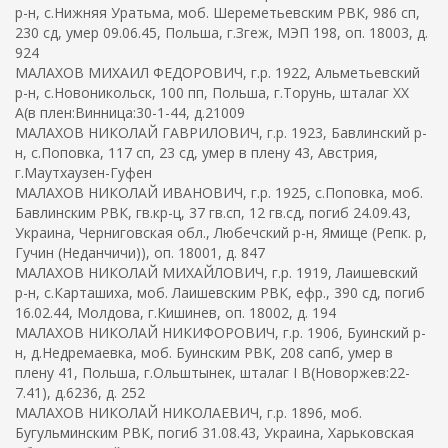
р-н, с.Нижняя Уратьма, моб. Шереметьевским РВК, 986 сп,
230 сд, умер 09.06.45, Польша, г.Згеж, МЭП 198, оп. 18003, д.
924
МАЛАХОВ МИХАИЛ ФЕДОРОВИЧ, г.р. 1922, Альметьевский
р-н, с.Новоникольск, 100 пп, Польша, г.Торунь, шталаг XX
A(в плен:Винница:30-1-44, д.21009
МАЛАХОВ НИКОЛАЙ ГАВРИЛОВИЧ, г.р. 1923, Бавлинский р-
н, с.Поповка, 117 сп, 23 сд, умер в плену 43, Австрия,
г.Маутхаузен-Гуфен
МАЛАХОВ НИКОЛАЙ ИВАНОВИЧ, г.р. 1925, с.Поповка, моб.
Бавлинским РВК, гв.кр-ц, 37 гв.сп, 12 гв.сд, погиб 24.09.43,
Украина, Черниговская обл., Любечский р-н, Ямище (Репк. р,
Гучин (Неданчичи)), оп. 18001, д. 847
МАЛАХОВ НИКОЛАЙ МИХАЙЛОВИЧ, г.р. 1919, Лаишевский
р-н, с.Карташиха, моб. Лаишевским РВК, ефр., 390 сд, погиб
16.02.44, Молдова, г.Кишинев, оп. 18002, д. 194
МАЛАХОВ НИКОЛАЙ НИКИФОРОВИЧ, г.р. 1906, Буинский р-
н, д.Недремаевка, моб. Буинским РВК, 208 сапб, умер в
плену 41, Польша, г.Ольштынек, шталаг I B(Новоржев:22-
7.41), д.6236, д. 252
МАЛАХОВ НИКОЛАЙ НИКОЛАЕВИЧ, г.р. 1896, моб.
Бугульминским РВК, погиб 31.08.43, Украина, Харьковская