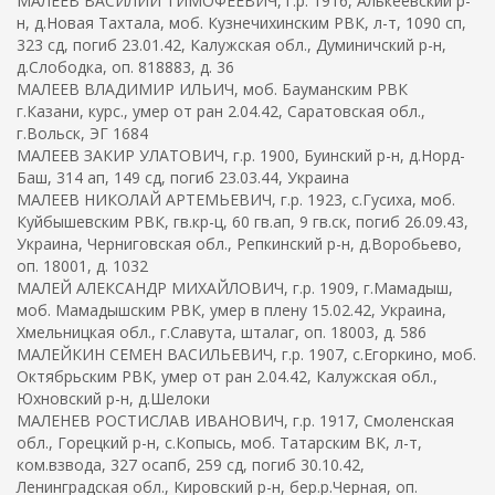
МАЛЕЕВ ВАСИЛИЙ ТИМОФЕЕВИЧ, г.р. 1916, Алькеевский р-
н, д.Новая Тахтала, моб. Кузнечихинским РВК, л-т, 1090 сп,
323 сд, погиб 23.01.42, Калужская обл., Думиничский р-н,
д.Слободка, оп. 818883, д. 36
МАЛЕЕВ ВЛАДИМИР ИЛЬИЧ, моб. Бауманским РВК
г.Казани, курс., умер от ран 2.04.42, Саратовская обл.,
г.Вольск, ЭГ 1684
МАЛЕЕВ ЗАКИР УЛАТОВИЧ, г.р. 1900, Буинский р-н, д.Норд-
Баш, 314 ап, 149 сд, погиб 23.03.44, Украина
МАЛЕЕВ НИКОЛАЙ АРТЕМЬЕВИЧ, г.р. 1923, с.Гусиха, моб.
Куйбышевским РВК, гв.кр-ц, 60 гв.ап, 9 гв.ск, погиб 26.09.43,
Украина, Черниговская обл., Репкинский р-н, д.Воробьево,
оп. 18001, д. 1032
МАЛЕЙ АЛЕКСАНДР МИХАЙЛОВИЧ, г.р. 1909, г.Мамадыш,
моб. Мамадышским РВК, умер в плену 15.02.42, Украина,
Хмельницкая обл., г.Славута, шталаг, оп. 18003, д. 586
МАЛЕЙКИН СЕМЕН ВАСИЛЬЕВИЧ, г.р. 1907, с.Егоркино, моб.
Октябрьским РВК, умер от ран 2.04.42, Калужская обл.,
Юхновский р-н, д.Шелоки
МАЛЕНЕВ РОСТИСЛАВ ИВАНОВИЧ, г.р. 1917, Смоленская
обл., Горецкий р-н, с.Копысь, моб. Татарским ВК, л-т,
ком.взвода, 327 осапб, 259 сд, погиб 30.10.42,
Ленинградская обл., Кировский р-н, бер.р.Черная, оп.