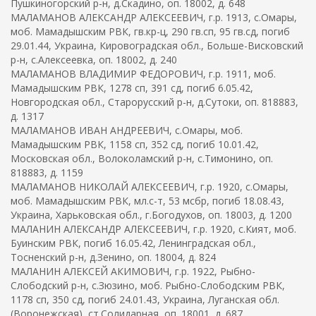
Пушкиногорский р-н, д.Скадино, оп. 18002, д. 648
МАЛАМАНОВ АЛЕКСАНДР АЛЕКСЕЕВИЧ, г.р. 1913, с.Омары,
моб. Мамадышским РВК, гв.кр-ц, 290 гв.сп, 95 гв.сд, погиб
29.01.44, Украина, Кировоградская обл., Больше-Висковский
р-н, с.Алексеевка, оп. 18002, д. 240
МАЛАМАНОВ ВЛАДИМИР ФЕДОРОВИЧ, г.р. 1911, моб.
Мамадышским РВК, 1278 сп, 391 сд, погиб 6.05.42,
Новгородская обл., Старорусский р-н, д.Сутоки, оп. 818883,
д. 1317
МАЛАМАНОВ ИВАН АНДРЕЕВИЧ, с.Омары, моб.
Мамадышским РВК, 1158 сп, 352 сд, погиб 10.01.42,
Московская обл., Волоколамский р-н, с.Тимонино, оп.
818883, д. 1159
МАЛАМАНОВ НИКОЛАЙ АЛЕКСЕЕВИЧ, г.р. 1920, с.Омары,
моб. Мамадышским РВК, мл.с-т, 53 мсбр, погиб 18.08.43,
Украина, Харьковская обл., г.Богодухов, оп. 18003, д. 1200
МАЛАНИН АЛЕКСАНДР АЛЕКСЕЕВИЧ, г.р. 1920, с.Кият, моб.
Буинским РВК, погиб 16.05.42, Ленинградская обл.,
Тосненский р-н, д.Зенино, оп. 18004, д. 824
МАЛАНИН АЛЕКСЕЙ АКИМОВИЧ, г.р. 1922, Рыбно-
Слободский р-н, с.Зюзино, моб. Рыбно-Слободским РВК,
1178 сп, 350 сд, погиб 24.01.43, Украина, Луганская обл.
(Воронежская), ст.Солидарная, оп. 18001, д. 687