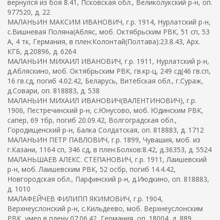
вернулся из боя 8.41, Псковская обл., Великолукский р-н, оп.
977520, д. 22
МАЛАНЬИН МАКСИМ ИВАНОВИЧ, г.р. 1914, Нурлатский р-н,
с.Вишневая Поляна(Абляс, моб. Октябрьским РВК, 51 сп, 53
А, 4 тк, Германия, в плен:Колонтай(Полтава):23.8.43, Арх.
КГБ, д.20896, д. 6264
МАЛАНЬИН МИХАИЛ ИВАНОВИЧ, г.р. 1911, Нурлатский р-н,
д.Абляскино, моб. Октябрьским РВК, гв.кр-ц, 249 сд(46 гв.сп,
16 гв.сд, погиб 4.02.42, Беларусь, Витебская обл., г.Сураж,
д.Совари, оп. 818883, д. 538
МАЛАНЬИН МИХАИЛ ИВАНОВИЧ(ВАЛЕНТИНОВИЧ), г.р.
1906, Пестречинский р-н, с.Юнусово, моб. Юдинским РВК,
сапер, 69 тбр, погиб 20.09.42, Волгоградская обл.,
Городищенский р-н, Балка Солдатская, оп. 818883, д. 1712
МАЛАНЬИН ПЕТР ПАВЛОВИЧ, г.р. 1899, Чувашия, моб. из
г.Казани, 1164 сп, 346 сд, в плен:Болхов:8.42, д.36353, д. 5524
МАЛАНЬШАЕВ АЛЕКС. СТЕПАНОВИЧ, г.р. 1911, Лаишевский
р-н, моб. Лаишевским РВК, 52 осбр, погиб 14.4.42,
Новгородская обл., Парфинский р-н, д.Июдкино, оп. 818883,
д. 1010
МАЛАФЕЙЧЕВ ФИЛИПП ЯКИМОВИЧ, г.р. 1904,
Верхнеуслонский р-н, с.Кильдеево, моб. Верхнеуслонским
РВК, умер в плену 07.06.42, Германия, оп. 18004, д. 889