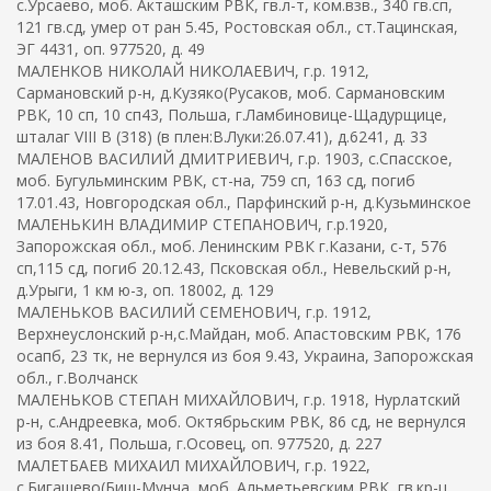
с.Урсаево, моб. Акташским РВК, гв.л-т, ком.взв., 340 гв.сп,
121 гв.сд, умер от ран 5.45, Ростовская обл., ст.Тацинская,
ЭГ 4431, оп. 977520, д. 49
МАЛЕНКОВ НИКОЛАЙ НИКОЛАЕВИЧ, г.р. 1912,
Сармановский р-н, д.Кузяко(Русаков, моб. Сармановским
РВК, 10 сп, 10 сп43, Польша, г.Ламбиновице-Щадурщице,
шталаг VIII B (318) (в плен:В.Луки:26.07.41), д.6241, д. 33
МАЛЕНОВ ВАСИЛИЙ ДМИТРИЕВИЧ, г.р. 1903, с.Спасское,
моб. Бугульминским РВК, ст-на, 759 сп, 163 сд, погиб
17.01.43, Новгородская обл., Парфинский р-н, д.Кузьминское
МАЛЕНЬКИН ВЛАДИМИР СТЕПАНОВИЧ, г.р.1920,
Запорожская обл., моб. Ленинским РВК г.Казани, с-т, 576
сп,115 сд, погиб 20.12.43, Псковская обл., Невельский р-н,
д.Урыги, 1 км ю-з, оп. 18002, д. 129
МАЛЕНЬКОВ ВАСИЛИЙ СЕМЕНОВИЧ, г.р. 1912,
Верхнеуслонский р-н,с.Майдан, моб. Апастовским РВК, 176
осапб, 23 тк, не вернулся из боя 9.43, Украина, Запорожская
обл., г.Волчанск
МАЛЕНЬКОВ СТЕПАН МИХАЙЛОВИЧ, г.р. 1918, Нурлатский
р-н, с.Андреевка, моб. Октябрьским РВК, 86 сд, не вернулся
из боя 8.41, Польша, г.Осовец, оп. 977520, д. 227
МАЛЕТБАЕВ МИХАИЛ МИХАЙЛОВИЧ, г.р. 1922,
с.Бигашево(Биш-Мунча, моб. Альметьевским РВК, гв.кр-ц,