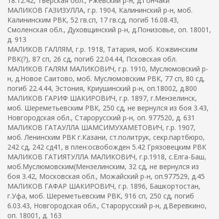
18.12.42, Тверская обл., Ржевский р-н, д.Гончаки
МАЛИКОВ ГАЗИЗУЛЛА, г.р. 1904, Калининский р-н, моб.
Калининским РВК, 52 гв.сп, 17 гв.сд, погиб 16.08.43,
Смоленская обл., Духовщинский р-н, д.Понизовье, оп. 18001,
д. 913
МАЛИКОВ ГАЛЛЯМ, г.р. 1918, Татария, моб. Кожвинским
РВК(?), 87 сп, 26 сд, погиб 22.04.44, Псковская обл.
МАЛИКОВ ГАЛЯМ МАЛИКОВИЧ, г.р. 1910, Муслюмовский р-
н, д.Новое Саитово, моб. Муслюмовским РВК, 77 сп, 80 сд,
погиб 22.4.44, Эстония, Криушинский р-н, оп.18002, д.800
МАЛИКОВ ГАРИФ ШАКИРОВИЧ, г.р. 1897, г.Мензелинск,
моб. Шереметьевским РВК, 250 сд, не вернулся из боя 3.43,
Новгородская обл., Старорусский р-н, оп. 977520, д. 631
МАЛИКОВ ГАТАУЛЛА ШАМСИМУХАМЕТОВИЧ, г.р. 1907,
моб. Ленинским РВК г.Казани, ст.политрук, секр.партбюро,
242 сд, 242 сд41, в плен:освобожден 5.42 Грязовецким РВК
МАЛИКОВ ГАТИЯТУЛЛА МАЛИКОВИЧ, г.р.1918, с.Елга-Баш,
моб.Муслюмовским(Мензелинским, 32 сд, не вернулся из
боя 3.42, Московская обл., Можайский р-н, оп.977529, д.45
МАЛИКОВ ГАФАР ШАКИРОВИЧ, г.р. 1896, Башкортостан,
г.Уфа, моб. Шереметьевским РВК, 916 сп, 250 сд, погиб
6.03.43, Новгородская обл., Старорусский р-н, д.Веревкино,
оп. 18001, д. 163