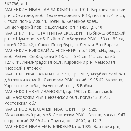
563786, д. 1
МАЛЕНКИН ИВАН ГАВРИЛОВИЧ, г.р. 1911, Верхнеуслонский
р-н, с.Сеитово, моб. Верхнеуслонским РВК, гв.ст.л-т, 4 гв.сп,
6 гв.сд, погиб 7.08.44, Польша, Келецкое воев.,
Сандомирский пов., с.Щеглицке, оп. 11458, д. 610
МАЛЕНКИН КОНСТАНТИН АЛЕКСЕЕВИЧ, Рыбно-Слободский
р-н, с.Шумково, моб. Рыбно-Слободским РВК, 153 сп, 80 сд,
погиб 27.04.42, г.Санкт-Петербург, ст.Лесная, Зап.Бараки
МАЛЕНКИН НИКОЛАЙ АЛЕКСЕЕВИЧ, г.р. 1909, п.Надежда,
моб. Рыбно-Слободским РВК, с-т, 576 сп, 115 сд, погиб
12.10.41, Ленинградская обл., Кировский р-н, мемориал
"Невский Пятачок"
МАЛЕНКО ИВАН АФАНАСЬЕВИЧ, г.р. 1907, Аксубаевский р-н,
д.Атлашкино, моб. Юдинским РВК, погиб 19.05.42, Украина,
Харьковская обл., Чугуевский р-н, д.Б.Бабки
МАЛЕНКО ПАВЕЛ ИВАНОВИЧ, г.р. 1909, г.Казань, моб.
Башмаковским РВК Пензенской обл., погиб 13.01.43,
Ростовская обл.
МАЛЕНКОВ АЛЕКСАНДР ИВАНОВИЧ, г.р. 1925,
Мамадышский р-н, моб. Ленинским РВК г.Казани, мл.с-т, 947
штрр, погиб 28.09.44, г.Пауска, оп. 18002, д. 1213
МАЛЕНКОВ ИВАН ЕМЕЛЬЯНОВИЧ, г.р. 1925, Заинский р-н,