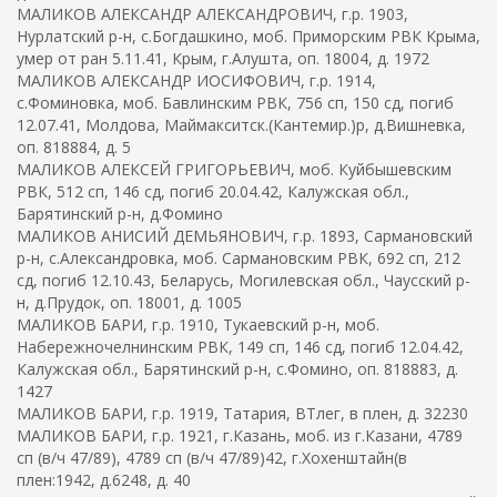
МАЛИКОВ АЛЕКСАНДР АЛЕКСАНДРОВИЧ, г.р. 1903,
Нурлатский р-н, с.Богдашкино, моб. Приморским РВК Крыма,
умер от ран 5.11.41, Крым, г.Алушта, оп. 18004, д. 1972
МАЛИКОВ АЛЕКСАНДР ИОСИФОВИЧ, г.р. 1914,
с.Фоминовка, моб. Бавлинским РВК, 756 сп, 150 сд, погиб
12.07.41, Молдова, Маймакситск.(Кантемир.)р, д.Вишневка,
оп. 818884, д. 5
МАЛИКОВ АЛЕКСЕЙ ГРИГОРЬЕВИЧ, моб. Куйбышевским
РВК, 512 сп, 146 сд, погиб 20.04.42, Калужская обл.,
Барятинский р-н, д.Фомино
МАЛИКОВ АНИСИЙ ДЕМЬЯНОВИЧ, г.р. 1893, Сармановский
р-н, с.Александровка, моб. Сармановским РВК, 692 сп, 212
сд, погиб 12.10.43, Беларусь, Могилевская обл., Чаусский р-
н, д.Прудок, оп. 18001, д. 1005
МАЛИКОВ БАРИ, г.р. 1910, Тукаевский р-н, моб.
Набережночелнинским РВК, 149 сп, 146 сд, погиб 12.04.42,
Калужская обл., Барятинский р-н, с.Фомино, оп. 818883, д.
1427
МАЛИКОВ БАРИ, г.р. 1919, Татария, ВТлег, в плен, д. 32230
МАЛИКОВ БАРИ, г.р. 1921, г.Казань, моб. из г.Казани, 4789
сп (в/ч 47/89), 4789 сп (в/ч 47/89)42, г.Хохенштайн(в
плен:1942, д.6248, д. 40