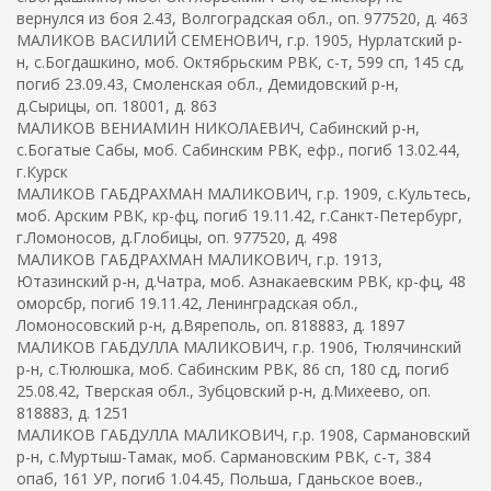
вернулся из боя 2.43, Волгоградская обл., оп. 977520, д. 463
МАЛИКОВ ВАСИЛИЙ СЕМЕНОВИЧ, г.р. 1905, Нурлатский р-
н, с.Богдашкино, моб. Октябрьским РВК, с-т, 599 сп, 145 сд,
погиб 23.09.43, Смоленская обл., Демидовский р-н,
д.Сырицы, оп. 18001, д. 863
МАЛИКОВ ВЕНИАМИН НИКОЛАЕВИЧ, Сабинский р-н,
с.Богатые Сабы, моб. Сабинским РВК, ефр., погиб 13.02.44,
г.Курск
МАЛИКОВ ГАБДРАХМАН МАЛИКОВИЧ, г.р. 1909, с.Культесь,
моб. Арским РВК, кр-фц, погиб 19.11.42, г.Санкт-Петербург,
г.Ломоносов, д.Глобицы, оп. 977520, д. 498
МАЛИКОВ ГАБДРАХМАН МАЛИКОВИЧ, г.р. 1913,
Ютазинский р-н, д.Чатра, моб. Азнакаевским РВК, кр-фц, 48
оморсбр, погиб 19.11.42, Ленинградская обл.,
Ломоносовский р-н, д.Вяреполь, оп. 818883, д. 1897
МАЛИКОВ ГАБДУЛЛА МАЛИКОВИЧ, г.р. 1906, Тюлячинский
р-н, с.Тюлюшка, моб. Сабинским РВК, 86 сп, 180 сд, погиб
25.08.42, Тверская обл., Зубцовский р-н, д.Михеево, оп.
818883, д. 1251
МАЛИКОВ ГАБДУЛЛА МАЛИКОВИЧ, г.р. 1908, Сармановский
р-н, с.Муртыш-Тамак, моб. Сармановским РВК, с-т, 384
опаб, 161 УР, погиб 1.04.45, Польша, Гданьское воев.,