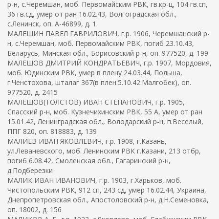
р-н, с.Черемшан, моб. Первомайским РВК, гв.кр-ц, 104 гв.сп,
36 гв.сд, умер от ран 16.02.43, Волгоградская обл.,
с.Ленинск, оп. А-46899, д. 1
МАЛЕШИН ПАВЕЛ ГАВРИЛОВИЧ, г.р. 1906, Черемшанский р-
н, с.Черемшан, моб. Первомайским РВК, погиб 23.10.43,
Беларусь, Минская обл., Борисовский р-н, оп. 977520, д. 199
МАЛЕШОВ ДМИТРИЙ КОНДРАТЬЕВИЧ, г.р. 1907, Мордовия,
моб. Юдинским РВК, умер в плену 24.03.44, Польша,
г.Ченстохова, шталаг 367(в плен:5.10.42:Малгобек), оп.
977520, д. 2415
МАЛЕШОВ(ТОЛСТОВ) ИВАН СТЕПАНОВИЧ, г.р. 1905,
Спасский р-н, моб. Кузнечихинским РВК, 55 А, умер от ран
15.01.42, Ленинградская обл., Володарский р-н, п.Веселый,
ППГ 820, оп. 818883, д. 139
МАЛИЕВ ИВАН ЯКОВЛЕВИЧ, г.р. 1908, г.Казань,
ул.Леваневского, моб. Ленинским РВК г.Казани, 213 отбр,
погиб 6.08.42, Смоленская обл., Гагаринский р-н,
д.Подберезки
МАЛИК ИВАН ИВАНОВИЧ, г.р. 1903, г.Харьков, моб.
Чистопольским РВК, 912 сп, 243 сд, умер 16.02.44, Украина,
Днепропетровская обл., Апостоловский р-н, д.Н.Семеновка,
оп. 18002, д. 156