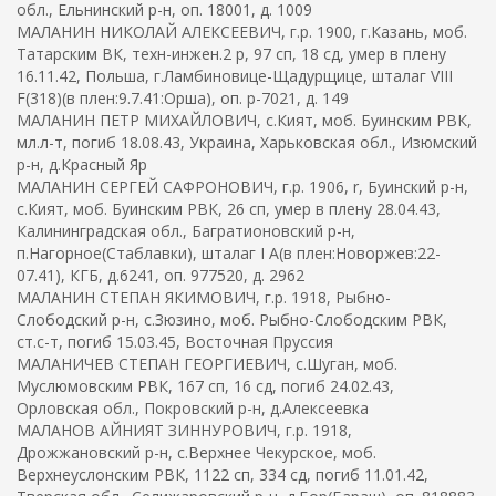
обл., Ельнинский р-н, оп. 18001, д. 1009
МАЛАНИН НИКОЛАЙ АЛЕКСЕЕВИЧ, г.р. 1900, г.Казань, моб.
Татарским ВК, техн-инжен.2 р, 97 сп, 18 сд, умер в плену
16.11.42, Польша, г.Ламбиновице-Щадурщице, шталаг VIII
F(318)(в плен:9.7.41:Орша), оп. р-7021, д. 149
МАЛАНИН ПЕТР МИХАЙЛОВИЧ, с.Кият, моб. Буинским РВК,
мл.л-т, погиб 18.08.43, Украина, Харьковская обл., Изюмский
р-н, д.Красный Яр
МАЛАНИН СЕРГЕЙ САФРОНОВИЧ, г.р. 1906, r, Буинский р-н,
с.Кият, моб. Буинским РВК, 26 сп, умер в плену 28.04.43,
Калининградская обл., Багратионовский р-н,
п.Нагорное(Стаблавки), шталаг I A(в плен:Новоржев:22-
07.41), КГБ, д.6241, оп. 977520, д. 2962
МАЛАНИН СТЕПАН ЯКИМОВИЧ, г.р. 1918, Рыбно-
Слободский р-н, с.Зюзино, моб. Рыбно-Слободским РВК,
ст.с-т, погиб 15.03.45, Восточная Пруссия
МАЛАНИЧЕВ СТЕПАН ГЕОРГИЕВИЧ, с.Шуган, моб.
Муслюмовским РВК, 167 сп, 16 сд, погиб 24.02.43,
Орловская обл., Покровский р-н, д.Алексеевка
МАЛАНОВ АЙНИЯТ ЗИННУРОВИЧ, г.р. 1918,
Дрожжановский р-н, с.Верхнее Чекурское, моб.
Верхнеуслонским РВК, 1122 сп, 334 сд, погиб 11.01.42,