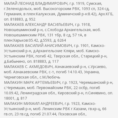
МАЛАЙ ЛЕОНИД ВЛАДИМИРОВИЧ, г.р. 1919, Сумская,
г.Зеленодольск, моб. Высокогорским РВК, 1093 сп, 324 сд,
Германия, в плен:Калужская, Думиничский р-н:8.42), Арх.КГБ,
оп. 818883, д. 952
МАЛАКАЕВ АЛЕКСАНДР ВАСИЛЬЕВИЧ, г.р. 1918,
Новошешминский р-н, с.Слобода Архангельская, моб.
Новошешминским РВК, 131 тбр, 8 сд, 57 тА, в
плен:Харьков:05.42, д.5593, д. 6264
МАЛАКАЕВ ВАСИЛИЙ АНИСИМОВИЧ, г.р. 1901, Камско-
Устьинский р-н, д.Архангельские Кляри, моб. Камско-
Устьинским РВК, погиб 42, Тверская обл., Старицкий р-н,
д.Бабынино, оп. 818883, д. 117
МАЛАКАЕВ С. АХМЕДОВИЧ, Азнакаевский р-н, с.Урсаево,
моб. Азнакаевским РВК, с-т, погиб 14.10.43, Украина,
Черниговская обл., с.М.Любечь
МАЛАКИН МАРК АРТЕМЬЕВИЧ, г.р. 1923, Черемшанский р-н,
с.Черемшан, моб. Первомайским РВК, 22 осбр, погиб
10.09.42, Ленинградская обл., Кировский р-н, п.Синявино, оп.
18001, д. 817
МАЛАКИН МИХАИЛ АНДРЕЕВИЧ, г.р. 1923, Камско-
Устьинский р-н, моб. Ленинским РВК г.Казани, гв.кр-ц, 66
гв.сп, 23 гв.сд, погиб 21.07.44, Псковская обл.,