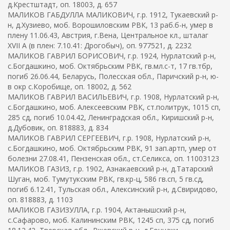
д.Крестштадт, оп. 18003, д. 657
МАЛИКОВ ГАБДУЛЛА МАЛИКОВИЧ, г.р. 1912, Тукаевский р-
н, д.Хузиево, моб. Ворошиловским РВК, 13 раб.б-н, умер в
плену 11.06.43, Австрия, г.Вена, Центральное кл., шталаг
XVII A (в плен: 7.10.41: Дрогобыч), оп. 977521, д. 2232
МАЛИКОВ ГАВРИЛ БОРИСОВИЧ, г.р. 1924, Нурлатский р-н,
с.Богдашкино, моб. Октябрьским РВК, гв.мл.с-т, 17 гв.тбр,
погиб 26.06.44, Беларусь, Полесская обл., Паричский р-н, ю-
в окр с.Коробище, оп. 18002, д. 562
МАЛИКОВ ГАВРИЛ ВАСИЛЬЕВИЧ, г.р. 1908, Нурлатский р-н,
с.Богдашкино, моб. Алексеевским РВК, ст.политрук, 1015 сп,
285 сд, погиб 10.04.42, Ленинградская обл., Киришский р-н,
д.Дубовик, оп. 818883, д. 834
МАЛИКОВ ГАВРИЛ СЕРГЕЕВИЧ, г.р. 1908, Нурлатский р-н,
с.Богдашкино, моб. Октябрьским РВК, 91 зап.артп, умер от
болезни 27.08.41, Пензенская обл., ст.Селикса, оп. 11003123
МАЛИКОВ ГАЗИЗ, г.р. 1902, Азнакаевский р-н, д.Татарский
Шуган, моб. Тумутукским РВК, гв.кр-ц, 586 гв.сп, 5 гв.сд,
погиб 6.12.41, Тульская обл., Алексинский р-н, д.Свиридово,
оп. 818883, д. 1103
МАЛИКОВ ГАЗИЗУЛЛА, г.р. 1904, Актанышский р-н,
с.Сафарово, моб. Калининским РВК, 1245 сп, 375 сд, погиб