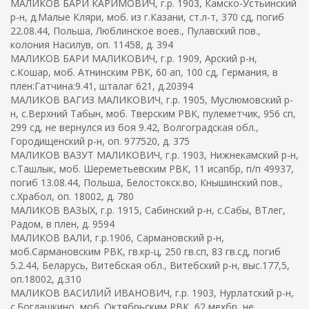
МАЛИКОВ БАРИ КАРИМОВИЧ, г.р. 1903, Камско-Устьинский
р-н, д.Малые Кляри, моб. из г.Казани, ст.л-т, 370 сд, погиб
22.08.44, Польша, Люблинское воев., Пулавский пов.,
колония Насилув, оп. 11458, д. 394
МАЛИКОВ БАРИ МАЛИКОВИЧ, г.р. 1909, Арский р-н,
с.Кошар, моб. Атнинским РВК, 60 ап, 100 сд, Германия, в
плен:Гатчина:9.41, шталаг 621, д.20394
МАЛИКОВ ВАГИЗ МАЛИКОВИЧ, г.р. 1905, Муслюмовский р-
н, с.Верхний Табын, моб. Тверским РВК, пулеметчик, 956 сп,
299 сд, не вернулся из боя 9.42, Волгоградская обл.,
Городищенский р-н, оп. 977520, д. 375
МАЛИКОВ ВАЗУТ МАЛИКОВИЧ, г.р. 1903, Нижнекамский р-н,
с.Ташлык, моб. Шереметьевским РВК, 11 исапбр, п/п 49937,
погиб 13.08.44, Польша, Белостокск.во, Кнышинский пов.,
с.Храбол, оп. 18002, д. 780
МАЛИКОВ ВАЗЫХ, г.р. 1915, Сабинский р-н, с.Сабы, ВТлег,
Радом, в плен, д. 9594
МАЛИКОВ ВАЛИ, г.р.1906, Сармановский р-н,
моб.Сармановским РВК, гв.кр-ц, 250 гв.сп, 83 гв.сд, погиб
5.2.44, Беларусь, Витебская обл., Витебский р-н, выс.177,5,
оп.18002, д.310
МАЛИКОВ ВАСИЛИЙ ИВАНОВИЧ, г.р. 1903, Нурлатский р-н,
с.Богдашкино, моб. Октябрьским РВК, 62 мехбр, не