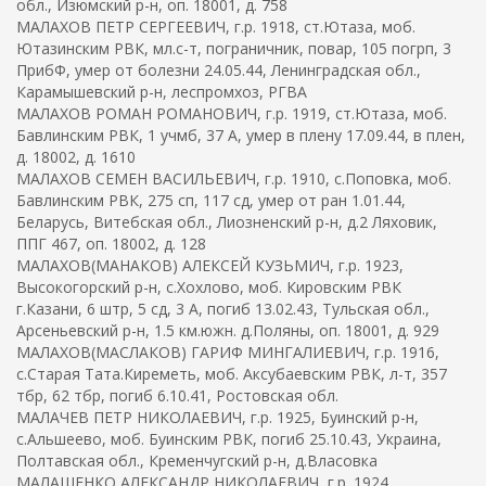
обл., Изюмский р-н, оп. 18001, д. 758
МАЛАХОВ ПЕТР СЕРГЕЕВИЧ, г.р. 1918, ст.Ютаза, моб.
Ютазинским РВК, мл.с-т, пограничник, повар, 105 погрп, 3
ПрибФ, умер от болезни 24.05.44, Ленинградская обл.,
Карамышевский р-н, леспромхоз, РГВА
МАЛАХОВ РОМАН РОМАНОВИЧ, г.р. 1919, ст.Ютаза, моб.
Бавлинским РВК, 1 учмб, 37 А, умер в плену 17.09.44, в плен,
д. 18002, д. 1610
МАЛАХОВ СЕМЕН ВАСИЛЬЕВИЧ, г.р. 1910, с.Поповка, моб.
Бавлинским РВК, 275 сп, 117 сд, умер от ран 1.01.44,
Беларусь, Витебская обл., Лиозненский р-н, д.2 Ляховик,
ППГ 467, оп. 18002, д. 128
МАЛАХОВ(МАНАКОВ) АЛЕКСЕЙ КУЗЬМИЧ, г.р. 1923,
Высокогорский р-н, с.Хохлово, моб. Кировским РВК
г.Казани, 6 штр, 5 сд, 3 А, погиб 13.02.43, Тульская обл.,
Арсеньевский р-н, 1.5 км.южн. д.Поляны, оп. 18001, д. 929
МАЛАХОВ(МАСЛАКОВ) ГАРИФ МИНГАЛИЕВИЧ, г.р. 1916,
с.Старая Тата.Киреметь, моб. Аксубаевским РВК, л-т, 357
тбр, 62 тбр, погиб 6.10.41, Ростовская обл.
МАЛАЧЕВ ПЕТР НИКОЛАЕВИЧ, г.р. 1925, Буинский р-н,
с.Альшеево, моб. Буинским РВК, погиб 25.10.43, Украина,
Полтавская обл., Кременчугский р-н, д.Власовка
МАЛАШЕНКО АЛЕКСАНДР НИКОЛАЕВИЧ, г.р. 1924,