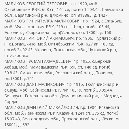
МАЛИКОВ ГЕОРГИЙ ПЕТРОВИЧ, г.р. 1920, моб.
Октябрьским РВК, 608 сп, 146 сд, погиб 12.04.42, Калужская
обл., Барятинский р-н, д.Фомино, оп. 818883, д. 1427
МАЛИКОВ ГИНИЯТУЛЛА МАЛИКОВИЧ, г.р. 1924, с.Елга-Баш,
моб. Муслюмовским РВК, 219 сп, 11 сд, погиб 1.03.44,
Эстония, д.Скарьятина Гора(Усново), оп. 18002, д. 168
МАЛИКОВ ГРИГОРИЙ АКИМОВИЧ, г.р. 1906, Нурлатский р-
н, с.Богдашкино, моб. Октябрьским РВК, 627 ап, 180 сд,
погиб 24.02.43, Украина, Полтавская обл., Чутовский р-н,
ст.Искровка
МАЛИКОВ ГУСМАН АХМАДЕЕВИЧ, г.р. 1925, с.Верхний
Акбаш, моб. Мамадышским РВК, 698 сп, 146 сд, погиб
30.8.43, Смоленская обл., Рославльский р-н, д.Починок,
оп.18001, д.761
МАЛИКОВ ДАУТ МАЛИКОВИЧ, г.р. 1915, Тюлячинский р-н,
с.Сауш, моб. Сабинским РВК, п/п 16319, погиб 30.05.44,
Беларусь, Гомельская обл., Домановичский р-н, с.Медведь-
Гордин
МАЛИКОВ ДМИТРИЙ МИХАЙЛОВИЧ, г.р. 1904, Рязанская
обл., моб. Ленинским РВК г.Казани, 1241 сп, 375 сд, погиб
15.07.43, Белгородская обл., Прохоровский р-н, д.Лески, оп.
18001, д. 892