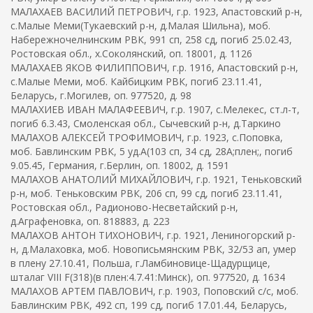
МАЛАХАЕВ ВАСИЛИЙ ПЕТРОВИЧ, г.р. 1923, Апастовский р-н,
с.Малые Меми(Тукаевский р-н, д.Малая Шильна), моб.
Набережночелнинским РВК, 991 сп, 258 сд, погиб 25.02.43,
Ростовская обл., х.Соколянский, оп. 18001, д. 1126
МАЛАХАЕВ ЯКОВ ФИЛИППОВИЧ, г.р. 1916, Апастовский р-н,
с.Малые Меми, моб. Кайбицким РВК, погиб 23.11.41,
Беларусь, г.Могилев, оп. 977520, д. 98
МАЛАХИЕВ ИВАН МАЛАФЕЕВИЧ, г.р. 1907, с.Мелекес, ст.л-т,
погиб 6.3.43, Смоленская обл., Сычевский р-н, д.Таркино
МАЛАХОВ АЛЕКСЕЙ ТРОФИМОВИЧ, г.р. 1923, с.Поповка,
моб. Бавлинским РВК, 5 уд.А(103 сп, 34 сд, 28А;плен;, погиб
9.05.45, Германия, г.Берлин, оп. 18002, д. 1591
МАЛАХОВ АНАТОЛИЙ МИХАЙЛОВИЧ, г.р. 1921, Теньковский
р-н, моб. Теньковским РВК, 206 сп, 99 сд, погиб 23.11.41,
Ростовская обл., Радионово-Несветайский р-н,
д.Аграфеновка, оп. 818883, д. 223
МАЛАХОВ АНТОН ТИХОНОВИЧ, г.р. 1921, Лениногорский р-
н, д.Малаховка, моб. Новописьмянским РВК, 32/53 ап, умер
в плену 27.10.41, Польша, г.Ламбиновице-Щадурщице,
шталаг VIII F(318)(в плен:4.7.41:Минск), оп. 977520, д. 1634
МАЛАХОВ АРТЕМ ПАВЛОВИЧ, г.р. 1903, Поповский с/с, моб.
Бавлинским РВК, 492 сп, 199 сд, погиб 17.01.44, Беларусь,