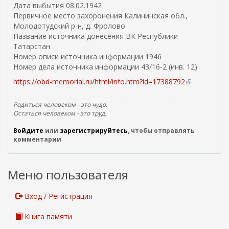
Дата выбытия 08.02.1942
а
Первичное место захоронения Калининская обл.,
)
Молодотудский р-н, д. Фролово
Название источника донесения ВК Республики
Татарстан
Номер описи источника информации 1946
Номер дела источника информации 43/16-2 (инв. 12)
https://obd-memorial.ru/html/info.htm?id=17388792
(
в
н
Родиться человеком - это чудо.
е
Остаться человеком - это труд.
ш
Войдите
или
зарегистрируйтесь
, чтобы отправлять
н
комментарии
я
я
с
Меню пользователя
с
ы
л
Вход / Регистрация
к
а
Книга памяти
)