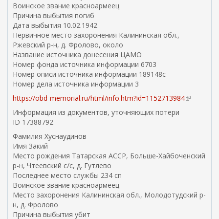
Воинское звание красноармеец
к
Причина выбытия погиб
а
Дата выбытия 10.02.1942
)
Первичное место захоронения Калининская обл.,
Ржевский р-н, д. Фролово, около
Название источника донесения ЦАМО
Номер фонда источника информации 6703
Номер описи источника информации 189148с
Номер дела источника информации 3
https://obd-memorial.ru/html/info.htm?id=1152713984
(
в
Информация из документов, уточняющих потери
н
ID 17388792
е
Фамилия Хуснаудинов
ш
Имя Закий
н
Место рождения Татарская АССР, Больше-Хайбоченский
я
р-н, Чтеевский с/с, д. Гутлево
я
Последнее место службы 234 сп
с
Воинское звание красноармеец
с
Место захоронения Калининская обл., Молодотудский р-
ы
н, д. Фролово
л
Причина выбытия убит
к