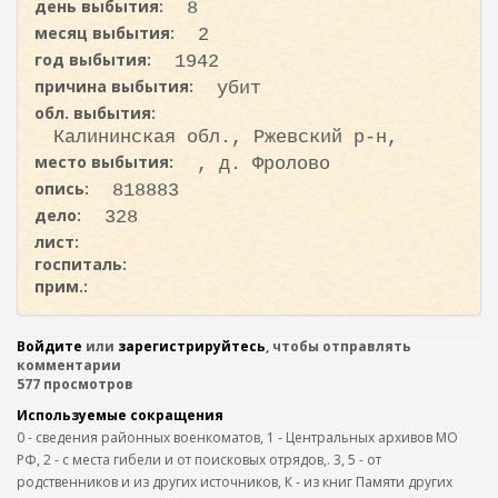
день выбытия:
8
месяц выбытия:
2
год выбытия:
1942
причина выбытия:
убит
обл. выбытия:
Калининская обл., Ржевский р-н,
место выбытия:
, д. Фролово
опись:
818883
дело:
328
лист:
госпиталь:
прим.:
Войдите
или
зарегистрируйтесь
, чтобы отправлять
комментарии
577 просмотров
Используемые сокращения
0 - сведения районных военкоматов, 1 - Центральных архивов МО
РФ, 2 - с места гибели и от поисковых отрядов,. 3, 5 - от
родственников и из других источников, К - из книг Памяти других