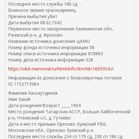
Последнее место службы 186 сд
Воинское звание красноармеец
Причина выбытия убит
Дата выбытия 08.02.1942
Первичное место захоронения Калининская обл.,
Ржевский р-н, д. Фролово
Название источника донесения ЦАМО
Номер фонда источника информации 58
Номер описи источника информации 818883
Номер дела источника информации 328
https://obd-memorial.ru/html/info.htm?id=1609354
(
в
Информация из донесения о безвозвратных потерях
н
ID 1152713984
е
Фамилия Хаснаутдинов
ш
Имя Закий
н
Дата рождения/Возраст __.__.1904
я
Место рождения Татарская АССР, Больше-Хайбоченский
я
р-н, Чтеевский с/с, д. Гутяево
с
Дата и место призыва Орехово-Зуевский РВК,
с
Московская обл., Орехово-Зуевский р-н
ы
Последнее место службы 234 сп 179 сд, 238 сп 186 сд
л