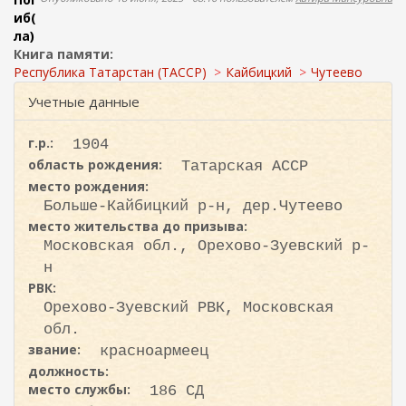
ж
о
иб(
а
ла)
н
и
Книга памяти:
и
с
Республика Татарстан (ТАССР)
Кайбицкий
Чутеево
ю
к
Учетные данные
а
г.р.:
1904
область рождения:
Татарская АССР
место рождения:
Больше-Кайбицкий р-н, дер.Чутеево
место жительства до призыва:
Московская обл., Орехово-Зуевский р-
н
РВК:
Орехово-Зуевский РВК, Московская
обл.
звание:
красноармеец
должность:
место службы:
186 СД