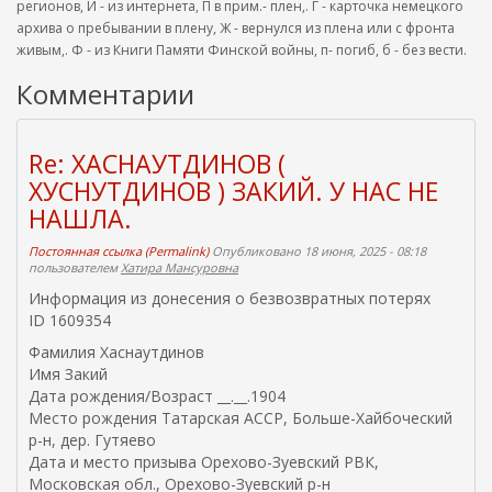
регионов, И - из интернета, П в прим.- плен,. Г - карточка немецкого
архива о пребывании в плену, Ж - вернулся из плена или с фронта
живым,. Ф - из Книги Памяти Финской войны, п- погиб, б - без вести.
Комментарии
Re: ХАСНАУТДИНОВ (
ХУСНУТДИНОВ ) ЗАКИЙ. У НАС НЕ
НАШЛА.
Постоянная ссылка (Permalink)
Опубликовано 18 июня, 2025 - 08:18
пользователем
Хатира Мансуровна
Информация из донесения о безвозвратных потерях
ID 1609354
Фамилия Хаснаутдинов
Имя Закий
Дата рождения/Возраст __.__.1904
Место рождения Татарская АССР, Больше-Хайбоческий
р-н, дер. Гутяево
Дата и место призыва Орехово-Зуевский РВК,
Московская обл., Орехово-Зуевский р-н