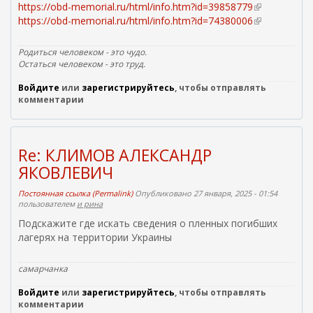
https://obd-memorial.ru/html/info.htm?id=39858779
(
https://obd-memorial.ru/html/info.htm?id=74380006
в
(
н
в
е
н
Родиться человеком - это чудо.
ш
е
Остаться человеком - это труд.
н
ш
Войдите
или
зарегистрируйтесь
, чтобы отправлять
я
н
комментарии
я
я
с
я
с
с
ы
с
Re: КЛИМОВ АЛЕКСАНДР
л
ы
ЯКОВЛЕВИЧ
к
л
а
к
Постоянная ссылка (Permalink)
Опубликовано 27 января, 2025 - 01:54
)
а
пользователем
и рина
)
Подскажите где искать сведения о пленных погибших
лагерях на территории Украины
самарчанка
Войдите
или
зарегистрируйтесь
, чтобы отправлять
комментарии