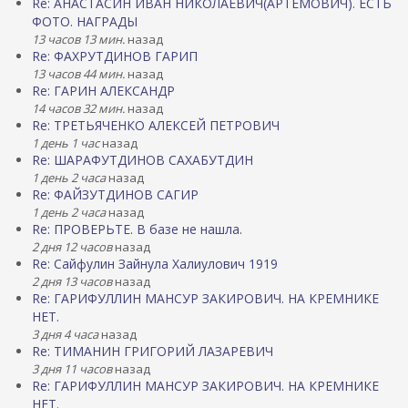
Re: АНАСТАСИН ИВАН НИКОЛАЕВИЧ(АРТЕМОВИЧ). ЕСТЬ
ФОТО. НАГРАДЫ
13 часов 13 мин.
назад
Re: ФАХРУТДИНОВ ГАРИП
13 часов 44 мин.
назад
Re: ГАРИН АЛЕКСАНДР
14 часов 32 мин.
назад
Re: ТРЕТЬЯЧЕНКО АЛЕКСЕЙ ПЕТРОВИЧ
1 день 1 час
назад
Re: ШАРАФУТДИНОВ САХАБУТДИН
1 день 2 часа
назад
Re: ФАЙЗУТДИНОВ САГИР
1 день 2 часа
назад
Re: ПРОВЕРЬТЕ. В базе не нашла.
2 дня 12 часов
назад
Re: Сайфулин Зайнула Халиулович 1919
2 дня 13 часов
назад
Re: ГАРИФУЛЛИН МАНСУР ЗАКИРОВИЧ. НА КРЕМНИКЕ
НЕТ.
3 дня 4 часа
назад
Re: ТИМАНИН ГРИГОРИЙ ЛАЗАРЕВИЧ
3 дня 11 часов
назад
Re: ГАРИФУЛЛИН МАНСУР ЗАКИРОВИЧ. НА КРЕМНИКЕ
НЕТ.