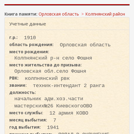
ж
и
а
с
н
Книга памяти:
Орловская область
Колпнянский район
к
и
Учетные данные
ю
а
г.р.:
1910
область рождения:
Орловская область
место рождения:
Колпнянский р-н село Фошня
место жительства до призыва:
Орловская обл.село Фошня
РВК:
колпнянский рвк
звание:
техник-интендант 2 ранга
должность:
начальник адм.хоз.части
мастерских№26 КиевскогоОВО
место службы:
12 армия КОВО
месяц выбытия:
7
год выбытия:
1941