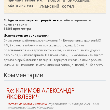
причина выбытия:
ПОПАЛ В ОКРУЖЕНИЕ
обл. выбытия:
Уманский котел
Войдите
или
зарегистрируйтесь
, чтобы отправлять
комментарии
11863 просмотра
Используемые сокращения
0 - сведения районных военкоматов, 1 - Центральных архивов МО
РФ, 2 - с места гибели и от поисковых отрядов,. 3, 5 - от
родственников и из других источников, К - из книг Памяти других
регионов, И - из интернета, П в прим.- плен,. Г - карточка немецкого
архива о пребывании в плену, Ж - вернулся из плена или с фронта
живым,. Ф - из Книги Памяти Финской войны, п- погиб, б - без вести.
Комментарии
Re: КЛИМОВ АЛЕКСАНДР
ЯКОВЛЕВИЧ
Постоянная ссылка (Permalink)
Опубликовано 17 октября, 2024 - 13:41
пользователем
Хатира Мансуровна