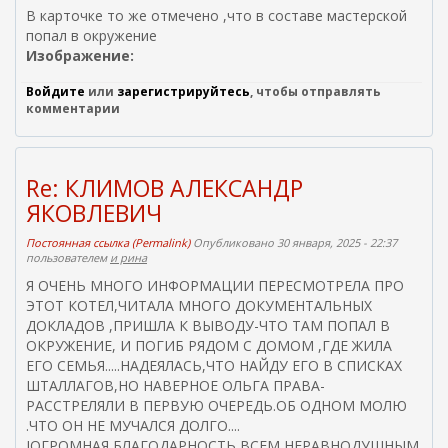
л
В карточке то же отмечено ,что в составе мастерской
к
попал в окружение
а
Изображение:
)
Войдите
или
зарегистрируйтесь
, чтобы отправлять
комментарии
Re: КЛИМОВ АЛЕКСАНДР
ЯКОВЛЕВИЧ
Постоянная ссылка (Permalink)
Опубликовано 30 января, 2025 - 22:37
пользователем
и рина
Я ОЧЕНЬ МНОГО ИНФОРМАЦИИ ПЕРЕСМОТРЕЛА ПРО
ЭТОТ КОТЕЛ,ЧИТАЛА МНОГО ДОКУМЕНТАЛЬНЫХ
ДОКЛАДОВ ,ПРИШЛА К ВЫВОДУ-ЧТО ТАМ ПОПАЛ В
ОКРУЖЕНИЕ, И ПОГИБ РЯДОМ С ДОМОМ ,ГДЕ ЖИЛА
ЕГО СЕМЬЯ.....НАДЕЯЛАСЬ,ЧТО НАЙДУ ЕГО В СПИСКАХ
ШТАЛЛАГОВ,НО НАВЕРНОЕ ОЛЬГА ПРАВА-
РАССТРЕЛЯЛИ В ПЕРВУЮ ОЧЕРЕДЬ.ОБ ОДНОМ МОЛЮ
.ЧТО ОН НЕ МУЧАЛСЯ ДОЛГО....
JОГРОМНАЯ БЛАГОДАРНОСТЬ ВСЕМ НЕРАВНОДУШНЫМ