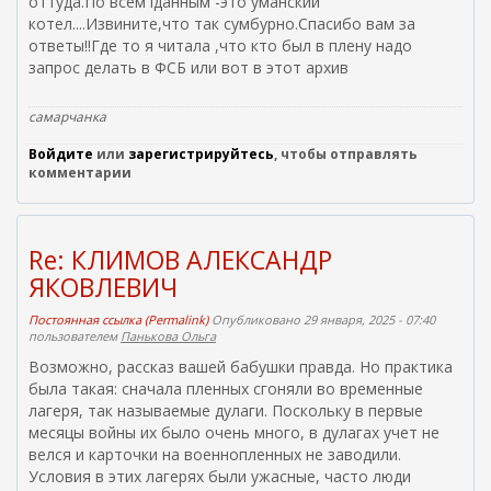
оттуда.По всем lданным -это уманский
котел....Извините,что так сумбурно.Спасибо вам за
ответы!!Где то я читала ,что кто был в плену надо
запрос делать в ФСБ или вот в этот архив
самарчанка
Войдите
или
зарегистрируйтесь
, чтобы отправлять
комментарии
Re: КЛИМОВ АЛЕКСАНДР
ЯКОВЛЕВИЧ
Постоянная ссылка (Permalink)
Опубликовано 29 января, 2025 - 07:40
пользователем
Панькова Ольга
Возможно, рассказ вашей бабушки правда. Но практика
была такая: сначала пленных сгоняли во временные
лагеря, так называемые дулаги. Поскольку в первые
месяцы войны их было очень много, в дулагах учет не
велся и карточки на военнопленных не заводили.
Условия в этих лагерях были ужасные, часто люди