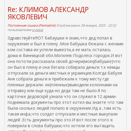
Re: КЛИМОВ АЛЕКСАНДР
ЯКОВЛЕВИЧ
Постоянная ссылка (Permalink)
Опубликовано 28 января, 2025 - 22:52
пользователем
и рина
Здравствуйте!!!ОТ бабаушки я знаю,что дед попал в
окружение и был в плену .Моя бабушка бежала с женами
ком состава-их успели вывезти,а ее мать осталась
дома-в Винницкой обл.Могилев-Подолеск городок.И вот
она пототм раccказала своей дочери(моеqбабушке)что
он был в плену и она бегала собирала деньги т.к немцы
отпускали за деньги местных и украинцев.Колгда бабуля
Аня собрала деньги и прибежали к тому месту где
пленных держали- их(пленных)выводили колоннами на
отправку или еще куда-но деда там не было.Я по
карточке дедовскрй узнала что он служил в 12 армии-
поднимала документы про этот котел-вы знаете что там
была-сколько людей попало в окружение.Ид а ,там есть
такая инфа,что солдат отпускали и местные выкупали
людей .Есть документы про это.И вот после этого я
поверила в слова бабушки,что хотели его вытащить