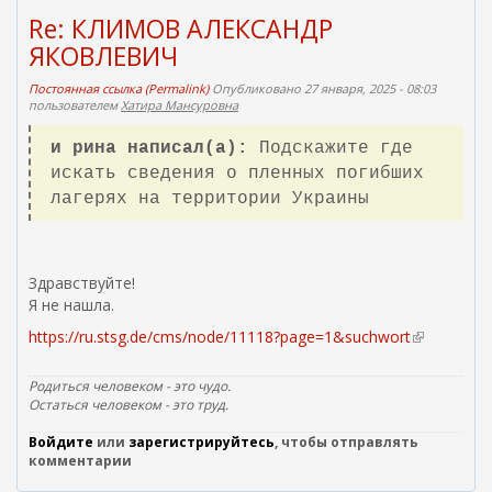
Re: КЛИМОВ АЛЕКСАНДР
ЯКОВЛЕВИЧ
Постоянная ссылка (Permalink)
Опубликовано 27 января, 2025 - 08:03
пользователем
Хатира Мансуровна
и рина написал(а):
Подскажите где
искать сведения о пленных погибших
лагерях на территории Украины
Здравствуйте!
Я не нашла.
https://ru.stsg.de/cms/node/11118?page=1&suchwort
(
в
н
Родиться человеком - это чудо.
е
Остаться человеком - это труд.
ш
Войдите
или
зарегистрируйтесь
, чтобы отправлять
н
комментарии
я
я