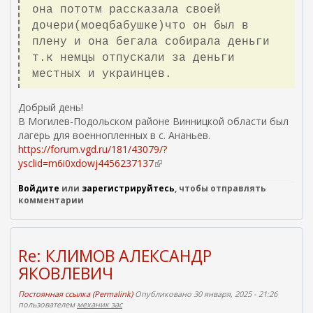
она пототм раccказала своей
дочери(моеqбабушке)что он был в
плену и она бегала собирала деньги
т.к немцы отпускали за деньги
местных и украинцев.
Добрый день!
В Могилев-Подольском районе Винницкой области был
лагерь для военнопленных в с. Ананьев.
https://forum.vgd.ru/181/43079/?
ysclid=m6i0xdowj4456237137
(
в
Войдите
или
зарегистрируйтесь
, чтобы отправлять
н
комментарии
е
ш
н
я
Re: КЛИМОВ АЛЕКСАНДР
я
ЯКОВЛЕВИЧ
с
с
Постоянная ссылка (Permalink)
Опубликовано 30 января, 2025 - 21:26
ы
пользователем
механик зас