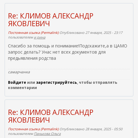
с
с
Re: КЛИМОВ АЛЕКСАНДР
ы
ЯКОВЛЕВИЧ
л
к
Постоянная ссылка (Permalink)
Опубликовано 27 января, 2025 - 23:17
а
пользователем
и рина
)
Спасибо за помощь и понимание!Подскажите,а в ЦАМО
запрос делать? Унас нет всех документов для
предьявления родства
самарчанка
Войдите
или
зарегистрируйтесь
, чтобы отправлять
комментарии
Re: КЛИМОВ АЛЕКСАНДР
ЯКОВЛЕВИЧ
Постоянная ссылка (Permalink)
Опубликовано 28 января, 2025 - 05:50
пользователем
Панькова Ольга