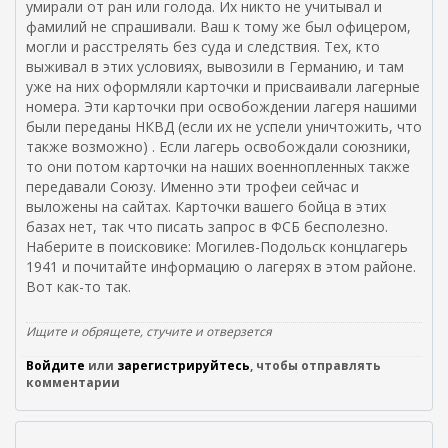
умирали от ран или голода. Их никто не учитывал и
фамилий не спрашивали. Ваш к тому же был офицером,
могли и расстрелять без суда и следствия. Тех, кто
выживал в этих условиях, вывозили в Германию, и там
уже на них оформляли карточки и присваивали лагерные
номера. Эти карточки при освобождении лагеря нашими
были переданы НКВД (если их не успели уничтожить, что
также возможно) . Если лагерь освобождали союзники,
то они потом карточки на наших военнопленных также
передавали Союзу. Именно эти трофеи сейчас и
выложены на сайтах. Карточки вашего бойца в этих
базах нет, так что писать запрос в ФСБ бесполезно.
Наберите в поисковике: Могилев-Подольск концлагерь
1941 и почитайте информацию о лагерях в этом районе.
Вот как-то так.
Ищите и обрящете, стучите и отверзется
Войдите
или
зарегистрируйтесь
, чтобы отправлять
комментарии