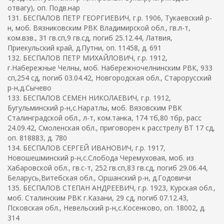
отвагу), оп. Подв.нар
131. БЕСПАЛОВ ПЕТР ГЕОРГИЕВИЧ, г.р. 1906, Тукаевский р-
н, моб. Вязниковским РВК Владимирской обл., гв.л-т,
ком.взв., 31 гв.сп,9 гв.сд, погиб 25.12.44, Латвия,
Приекульский край, д.Путни, оп. 11458, д. 691
132. БЕСПАЛОВ ПЕТР МИХАЙЛОВИЧ, г.р. 1912,
г.Набережные Челны, моб. Набережночелнинским РВК, 933
сп,254 сд, погиб 03.04.42, Новгородская обл., Старорусский
р-н,д.Сычево
133. БЕСПАЛОВ СЕМЕН НИКОЛАЕВИЧ, г.р. 1912,
Бугульминский р-н,с.Наратлы, моб. Вязовским РВК
Сталинградской обл., л-т, ком.танка, 174 тб,80 тбр, расс
24.09.42, Смоленская обл., приговорен к расстрелу ВТ 17 сд,
оп. 818883, д. 780
134. БЕСПАЛОВ СЕРГЕЙ ИВАНОВИЧ, г.р. 1917,
Новошешминский р-н,с.Слобода Черемуховая, моб. из
Хабаровской обл., гв.с-т, 252 гв.сп,83 гв.сд, погиб 29.06.44,
Беларусь,Витебская обл., Оршанский р-н, д.Годовичи
135. БЕСПАЛОВ СТЕПАН АНДРЕЕВИЧ, г.р. 1923, Курская обл.,
моб. Сталинским РВК г.Казани, 29 сд, погиб 07.12.43,
Псковская обл., Невельский р-н,с.Косенково, оп. 18002, д.
314