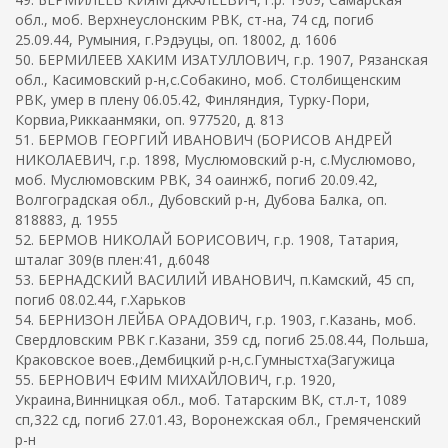
обл., моб. Верхнеуслонским РВК, ст-на, 74 сд, погиб
25.09.44, Румыния, г.Рэдэуцы, оп. 18002, д. 1606
50. БЕРМИЛЕЕВ ХАКИМ ИЗАТУЛЛОВИЧ, г.р. 1907, Рязанская
обл., Касимовский р-н,с.Собакино, моб. Столбищенским
РВК, умер в плену 06.05.42, Финляндия, Турку-Пори,
Корвиа,Риккаанмяки, оп. 977520, д. 813
51. БЕРМОВ ГЕОРГИЙ ИВАНОВИЧ (БОРИСОВ АНДРЕЙ
НИКОЛАЕВИЧ, г.р. 1898, Муслюмовский р-н, с.Муслюмово,
моб. Муслюмовским РВК, 34 оаинжб, погиб 20.09.42,
Волгоградская обл., Дубовский р-н, Дубова Балка, оп.
818883, д. 1955
52. БЕРМОВ НИКОЛАЙ БОРИСОВИЧ, г.р. 1908, Татария,
шталаг 309(в плен:41, д.6048
53. БЕРНАДСКИЙ ВАСИЛИЙ ИВАНОВИЧ, п.Камский, 45 сп,
погиб 08.02.44, г.Харьков
54. БЕРНИЗОН ЛЕЙБА ОРАДОВИЧ, г.р. 1903, г.Казань, моб.
Свердловским РВК г.Казани, 359 сд, погиб 25.08.44, Польша,
Краковское воев.,Дембицкий р-н,с.Гумныстха(Загужица
55. БЕРНОВИЧ ЕФИМ МИХАЙЛОВИЧ, г.р. 1920,
Украина,Винницкая обл., моб. Татарским ВК, ст.л-т, 1089
сп,322 сд, погиб 27.01.43, Воронежская обл., Гремяченский
р-н