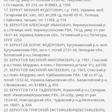
г.Осташков, ЭП 233, оп. 818883, д. 1596
17. БЕРКУТ МИХАИЛ ФЕДОТОВИЧ, г.р. 1905, Украина, моб.
Татарским ВК, кап., 662 ап,208 сд, погиб 09.41, Польша,
г.Хайновка, письмо, оп. 11458, д. 516
18. БЕРКУТОВ АЛЕКСАНДР ИВАНОВИЧ, Верхнеуслонский р-
н,с.Печищи, моб. Верхнеуслонским РВК, 74 сд, умер от ран
18.01.44, Украина,Киевская обл., Тетиевский р-н,с.Пятигоры,
ХППГ 2252
19. БЕРКУТОВ БОРИС ФЕДОРОВИЧ, Бугульминский р-н, моб.
Бугульминским РВК, мл.л-т, погиб 27.01.43, Липецкая обл.,
Воловский р-н,с.Захаровка
20. БЕРКУТОВ ВАСИЛИЙ МАКСИМОВИЧ, г.р. 1901, Спасский
р-н,с.Ново-Мордово, в плен, г.Веновенск,шталаг VI J, д.6196
21. БЕРКУТОВ ВАСИЛИЙ МАТВЕЕВИЧ, г.р. 1903, Спасский р-
н,с.Ново-Мордово, моб. Куйбышевским РВК, 148 сп,47 сд,
погиб 13.02.42, Украина,Харьковская обл., Балаклейский р-н,
с.Яковенково, оп. 818883, д. 850
22. БЕРКУТОВ ГАТА ТАДИЛОВИЧ, Агрызский р-н,с.Салауши,
моб. Ижевским(Агрызским) РВК, 24 осбр, умер от ран
19.04.43, Новгородская обл., Чудовский р-н,д.Мелеховская,
оп. 18001, д. 844
23. БЕРКУТОВ ГРИГОРИЙ ЕФСТИФЬЕВИЧ(ЕВСТАФЬЕВИЧ),