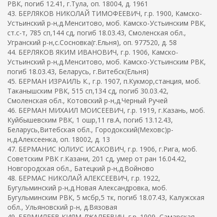
РВК, погиб 12.41, г.Тула, оп. 18004, д. 1961
43. БЕРЛЯКОВ НИКОЛАЙ ТИМОФЕЕВИЧ, г.р. 1900, Камско-
Устьинский р-н,д.Менситово, моб. Камско-Устьинским РВК,
ст.с-т, 785 сп,144 сд, погиб 18.03.43, Смоленская обл.,
Угранский р-н,с.Сосновка(г.Ельня), оп. 977520, д. 58
44. БЕРЛЯКОВ ЯКИМ ИВАНОВИЧ, г.р. 1906, Камско-
Устьинский р-н,д.Менситово, моб. Камско-Устьинским РВК,
погиб 18.03.43, Беларусь, г.Витебск(Ельня)
45. БЕРМАН ИЗРАИЛЬ К., г.р. 1907, п.Кукмор,станция, моб.
Таканышским РВК, 515 сп,134 сд, погиб 30.03.42,
Смоленская обл., Котовский р-н,д.Черный Ручей
46. БЕРМАН МИХАИЛ МОИСЕЕВИЧ, г.р. 1919, г.Казань, моб.
Куйбышевским РВК, 1 ошр,11 гв.А, погиб 13.12.43,
Беларусь,Витебская обл., Городокский(Меховс)р-
н,д.Алексеенка, оп. 18002, д. 13
47. БЕРМАНИС ЮЛИУС ИСАКОВИЧ, г.р. 1906, г.Рига, моб.
Советским РВК г.Казани, 201 сд, умер от ран 16.04.42,
Новгородская обл., Батецкий р-н,д.Войново
48. БЕРМАС НИКОЛАЙ АЛЕКСЕЕВИЧ, г.р. 1922,
Бугульминский р-н,д.Новая Александровка, моб.
Бугульминским РВК, 5 мсбр,5 тк, погиб 18.07.43, Калужская
обл., Ульяновский р-н, д.Вязовая
49. БЕРМИЛЕЕВ КИЯМ ДЖАЛЕЕВИЧ, г.р. 1909, Самарская