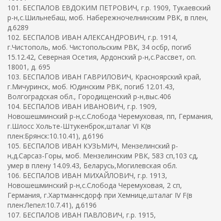
101. БЕСПАЛОВ ЕВДОКИМ ПЕТРОВИЧ, г.р. 1909, Тукаевский
р-н,с.Шильнебаш, моб. Набережночелнинским РВК, в плен,
д.6289
102. БЕСПАЛОВ ИВАН АЛЕКСАНДРОВИЧ, г.р. 1914,
г.Чистополь, моб. Чистопольским РВК, 34 осбр, погиб
15.12.42, Северная Осетия, Ардонский р-н,с.Рассвет, оп.
18001, д. 695
103. БЕСПАЛОВ ИВАН ГАВРИЛОВИЧ, Красноярский край,
г.Мичуринск, моб. Юдинским РВК, погиб 12.01.43,
Волгоградская обл., Городищенский р-н,выс.406
104. БЕСПАЛОВ ИВАН ИВАНОВИЧ, г.р. 1909,
Новошешминский р-н,с.Слобода Черемуховая, пп, Германия,
г.Шлосс Хольте-Штукенброк,шталаг VI K(в
плен:Брянск:10.10.41), д.6196
105. БЕСПАЛОВ ИВАН КУЗЬМИЧ, Мензелинский р-
н,д.Сарсаз-Горы, моб. Мензелинским РВК, 583 сп,103 сд,
умер в плену 14.09.43, Беларусь,Могилевская обл.
106. БЕСПАЛОВ ИВАН МИХАЙЛОВИЧ, г.р. 1913,
Новошешминский р-н,с.Слобода Черемуховая, 2 сп,
Германия, г.Хартманнсдорф при Хемнице,шталаг IV F(в
плен:Лепел:10.7.41), д.6196
107. БЕСПАЛОВ ИВАН ПАВЛОВИЧ, г.р. 1915,