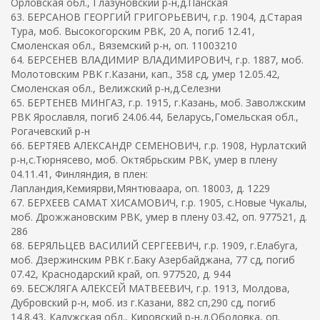
Орловская обл., Глазуновский р-н,д.Панская
63. БЕРСАНОВ ГЕОРГИЙ ГРИГОРЬЕВИЧ, г.р. 1904, д.Старая
Тура, моб. Высокогорским РВК, 20 А, погиб 12.41,
Смоленская обл., Вяземский р-н, оп. 11003210
64. БЕРСЕНЕВ ВЛАДИМИР ВЛАДИМИРОВИЧ, г.р. 1887, моб.
Молотовским РВК г.Казани, кап., 358 сд, умер 12.05.42,
Смоленская обл., Велижский р-н,д.Селезни
65. БЕРТЕНЕВ МИНГАЗ, г.р. 1915, г.Казань, моб. Заволжским
РВК Ярославля, погиб 24.06.44, Беларусь,Гомельская обл.,
Рогачевский р-н
66. БЕРТЯЕВ АЛЕКСАНДР СЕМЕНОВИЧ, г.р. 1908, Нурлатский
р-н,с.Тюрнясево, моб. Октябрьским РВК, умер в плену
04.11.41, Финляндия, в плен:
Лапландия,Кемиярви,Мянтюваара, оп. 18003, д. 1229
67. БЕРХЕЕВ САМАТ ХИСАМОВИЧ, г.р. 1905, с.Новые Чукалы,
моб. Дрожжановским РВК, умер в плену 03.42, оп. 977521, д.
286
68. БЕРЯЛЬЦЕВ ВАСИЛИЙ СЕРГЕЕВИЧ, г.р. 1909, г.Елабуга,
моб. Дзержинским РВК г.Баку Азербайджана, 77 сд, погиб
07.42, Краснодарский край, оп. 977520, д. 944
69. БЕСЖЛЯГА АЛЕКСЕЙ МАТВЕЕВИЧ, г.р. 1913, Молдова,
Дубровский р-н, моб. из г.Казани, 882 сп,290 сд, погиб
14.8.43, Калужская обл., Кировский р-н,д.Ободовка, оп.