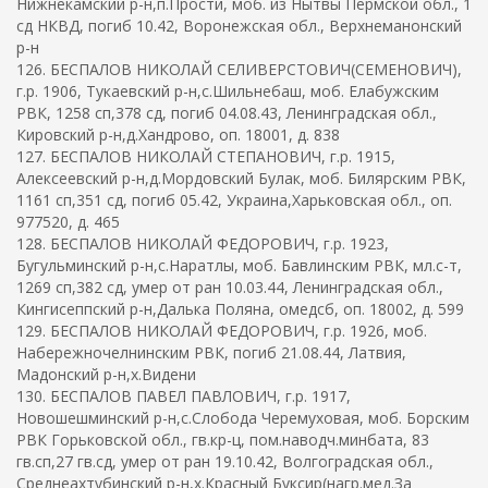
Нижнекамский р-н,п.Прости, моб. из Нытвы Пермской обл., 1
сд НКВД, погиб 10.42, Воронежская обл., Верхнеманонский
р-н
126. БЕСПАЛОВ НИКОЛАЙ СЕЛИВЕРСТОВИЧ(СЕМЕНОВИЧ),
г.р. 1906, Тукаевский р-н,с.Шильнебаш, моб. Елабужским
РВК, 1258 сп,378 сд, погиб 04.08.43, Ленинградская обл.,
Кировский р-н,д.Хандрово, оп. 18001, д. 838
127. БЕСПАЛОВ НИКОЛАЙ СТЕПАНОВИЧ, г.р. 1915,
Алексеевский р-н,д.Мордовский Булак, моб. Билярским РВК,
1161 сп,351 сд, погиб 05.42, Украина,Харьковская обл., оп.
977520, д. 465
128. БЕСПАЛОВ НИКОЛАЙ ФЕДОРОВИЧ, г.р. 1923,
Бугульминский р-н,с.Наратлы, моб. Бавлинским РВК, мл.с-т,
1269 сп,382 сд, умер от ран 10.03.44, Ленинградская обл.,
Кингисеппский р-н,Далька Поляна, омедсб, оп. 18002, д. 599
129. БЕСПАЛОВ НИКОЛАЙ ФЕДОРОВИЧ, г.р. 1926, моб.
Набережночелнинским РВК, погиб 21.08.44, Латвия,
Мадонский р-н,х.Видени
130. БЕСПАЛОВ ПАВЕЛ ПАВЛОВИЧ, г.р. 1917,
Новошешминский р-н,с.Слобода Черемуховая, моб. Борским
РВК Горьковской обл., гв.кр-ц, пом.наводч.минбата, 83
гв.сп,27 гв.сд, умер от ран 19.10.42, Волгоградская обл.,
Среднеахтубинский р-н,х.Красный Буксир(нагр.мед.За