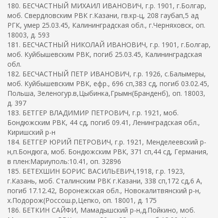
180. БЕСЧАСТНЫЙ МИХАИЛ ИВАНОВИЧ, г.р. 1901, г.Болгар,
моб. Свердловским РВК г.Казани, гв.кр-ц, 208 гаубап,5 ад
РГК, умер 25.03.45, Калининградская обл., г.Черняховск, оп.
18003, д. 593
181. БЕСЧАСТНЫЙ НИКОЛАЙ ИВАНОВИЧ, г.р. 1901, г.Болгар,
моб. Куйбышевским РВК, погиб 25.03.45, Калининградская
обл.
182. БЕСЧАСТНЫЙ ПЕТР ИВАНОВИЧ, г.р. 1926, с.Балымеры,
моб. Куйбышевским РВК, ефр., 696 сп,383 сд, погиб 03.02.45,
Польша, Зеленогур.в,Цыбинка,Грымн(Бранденб), оп. 18003,
д. 397
183. БЕТГЕР ВЛАДИМИР ПЕТРОВИЧ, г.р. 1921, моб.
Бондюжским РВК, 44 сд, погиб 09.41, Ленинградская обл.,
Киришский р-н
184. БЕТГЕР ЮРИЙ ПЕТРОВИЧ, г.р. 1921, Менделеевский р-
н,п.Бондюга, моб. Бондюжским РВК, 371 сп,44 сд, Германия,
в плен:Мариуполь:10.41, оп. 32896
185. БЕТЕХШИН БОРИС ВАСИЛЬЕВИЧ,1918, г.р. 1923,
г.Казань, моб. Сталинским РВК г.Казани, 338 сп,172 сд,6 А,
погиб 17.12.42, Воронежская обл., Новокалитвянский р-н,
х.Подорож(Россош.р,Цепко, оп. 18001, д. 175
186. БЕТКИН САЙФИ, Мамадышский р-н,д.Пойкино, моб.