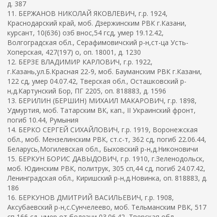
д. 387
11. БЕРЖАНОВ НИКОЛАЙ ЯКОВЛЕВИЧ, г.р. 1924,
Краснодарский край, моб. Дзержинским РВК г.Казани,
курсант, 10(636) озб внос,54 гсд, умер 19.12.42,
Волгоградская обл., Серафимовичский р-н,ст-ца Усть-
Хоперская, 427(197) о, оп. 18001, д. 1230
12. БЕРЗЕ ВЛАДИМИР КАРЛОВИЧ, г.р. 1922,
г.Казань,ул.Б.Красная 22-9, моб. Бауманским РВК г.Казани,
122 сд, умер 04.07.42, Тверская обл., Осташковский р-
н,д.Картунский Бор, ПГ 2205, оп. 818883, д. 1596
13. БЕРИЛИН (БЕРШИН) МИХАИЛ МАКАРОВИЧ, г.р. 1898,
Удмуртия, моб. Татарским ВК, кап., II Украинский фронт,
погиб 10.44, Румыния
14. БЕРКО СЕРГЕЙ СИХАЙЛОВИЧ, г.р. 1919, Воронежская
обл., моб. Мензелинским РВК, ст.с-т, 362 сд, погиб 22.06.44,
Беларусь,Могилевская обл., Быховский р-н,д.Никоновичи
15. БЕРКУН БОРИС ДАВЫДОВИЧ, г.р. 1910, г.Зеленодольск,
моб. Юдинским РВК, политрук, 305 сп,44 сд, погиб 24.07.42,
Ленинградская обл., Киришский р-н,д.Новинка, оп. 818883, д.
186
16. БЕРКУНОВ ДМИТРИЙ ВАСИЛЬЕВИЧ, г.р. 1908,
Аксубаевский р-н,с.Сунчелеево, моб. Тельманским РВК, 517
сп,166 сд, умер от болезни 03.06.42, Тверская обл.,