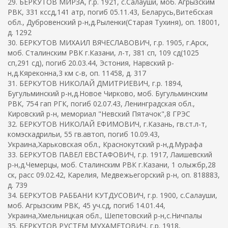
29. БЕРКУТОВ МИРЗА, г.р. 1921, с.Салауши, моб. Агрызским
РВК, 331 кссд,141 атр, погиб 05.11.43, Беларусь,Витебская
обл., Дубровенский р-н,д.Рыленки(Старая Тухиня), оп. 18001,
д. 1292
30. БЕРКУТОВ МИХАИЛ ВЯЧЕСЛАВОВИЧ, г.р. 1905, г.Арск,
моб. Сталинским РВК г.Казани, л-т, 381 сп, 109 сд(1025
сп,291 сд), погиб 20.03.44, Эстония, Нарвский р-
н,д.Кяреконна,3 км с-в, оп. 11458, д. 317
31. БЕРКУТОВ НИКОЛАЙ ДМИТРИЕВИЧ, г.р. 1894,
Бугульминский р-н,д.Новое Чирково, моб. Бугульминским
РВК, 754 гап РГК, погиб 02.07.43, Ленинградская обл.,
Кировский р-н, мемориал "Невский Пятачок",8 ГРЭС
32. БЕРКУТОВ НИКОЛАЙ ЕФИМОВИЧ, г.Казань, гв.ст.л-т,
комэскадрильи, 55 гв.автоп, погиб 10.09.43,
Украина,Харьковская обл., Краснокутский р-н,д.Мурафа
33. БЕРКУТОВ ПАВЕЛ ЕВСТАФОВИЧ, г.р. 1917, Лаишевский
р-н,д.Чемерцы, моб. Сталинским РВК г.Казани, 1 олыжбр,28
ск, расс 09.02.42, Карелия, Медвежьегорский р-н, оп. 818883,
д. 739
34. БЕРКУТОВ РАББАНИ КУТДУСОВИЧ, г.р. 1900, с.Салауши,
моб. Агрызским РВК, 45 уч.сд, погиб 14.01.44,
Украина,Хмельницкая обл., Шепетовский р-н,с.Ничпалы
35. БЕРКУТОВ РУСТЕМ МУХАМЕТОВИЧ, г.р. 1918,