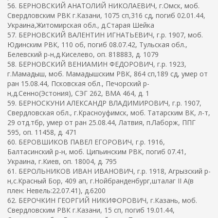
56. БЕРНОВСКИЙ АНАТОЛИЙ НИКОЛАЕВИЧ, г.Омск, моб.
Свердловским РВК г.Казани, 1075 сп,316 сд, погиб 02.01.44,
Украина,Житомирская обл., д.Старая Шейка
57. БЕРНОВСКИЙ ВАЛЕНТИН ИГНАТЬЕВИЧ, г.р. 1907, моб.
Юдинским РВК, 110 об, погиб 08.07.42, Тульская обл.,
Белевский р-н,д.Киселево, оп. 818883, д. 1079
58. БЕРНОВСКИЙ ВЕНИАМИН ФЕДОРОВИЧ, г.р. 1923,
г.Мамадыш, моб. Мамадышским РВК, 864 сп,189 сд, умер от
ран 15.08.44, Псковская обл., Печорский р-
н,д.Сенно(Эстония), СЭГ 262, ВМА 464, д. 1
59. БЕРНОСКУНИ АЛЕКСАНДР ВЛАДИМИРОВИЧ, г.р. 1907,
Свердловская обл., г.Красноуфимск, моб. Татарским ВК, л-т,
29 отд.тбр, умер от ран 25.08.44, Латвия, п.Лаборж, ППГ
595, оп. 11458, д. 471
60. БЕРОВШИКОВ ПАВЕЛ ЕГОРОВИЧ, г.р. 1916,
Балтасинский р-н, моб. Ципьинским РВК, погиб 07.41,
Украина, г.Киев, оп. 18004, д. 795
61. БЕРОЛЬНИКОВ ИВАН ИВАНОВИЧ, г.р. 1918, Агрызский р-
н,с.Красный Бор, 409 ап, г.Нойбранденбург,шталаг II A(в
плен: Невель:22.07.41), д.6200
62. БЕРОЧКИН ГЕОРГИЙ НИКИФОРОВИЧ, г.Казань, моб.
Свердловским РВК г.Казани, 15 сп, погиб 19.01.44,