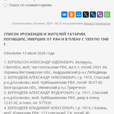
ж
р
Поиск по комментариям
а
м
н
Найти
а
и
ю
п
Опубликовано 26 июня, 2024 - 00:23 пользователем
Михаил Черепанов
о
СПИСОК УРОЖЕНЦЕВ И ЖИТЕЛЕЙ ТАТАРИИ,
и
ПОГИБШИХ, УМЕРШИХ ОТ РАН И В ПЛЕНУ С 1939 ПО 1945
с
Г.
к
Обновлен 13 июля 2026 года
а
1. БЕРЕЛЬСОН АЛЕКСАНДР ИДЕЛАЕВИЧ, Беларусь,
г.Витебск, моб. Чистопольским РВК, мл.л-т, погиб 24.01.44,
Украина,Житомирская обл., Андрушевский р-н,с.Лебединцы
2. БЕРЕНДЕЕВ АЛЕКСАНДР НИКОЛАЕВИЧ, г.р. 1910, Спасский
р-н,д.Косяково, моб. Куйбышевским РВК, погиб 30.07.43,
Белгородская обл., Ивнянский р-н,с.Триречное
3. БЕРЕНДЕЕВ АЛЕКСАНДР ФЕДОРОВИЧ, г.р. 1911, Спасский
р-н,д.Косяково, моб. Куйбышевским РВК, умер в плену
12.01.42, в плен, оп. 977520
4. БЕРЕНДЕЕВ ВЛАДИМИР АЛЕКСЕЕВИЧ, г.р. 1914, г.Казань,
моб. Юдинским РВК, 113 олеглыжб,7 А, погиб 40,