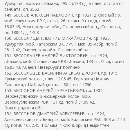
Удмуртия, моб. из г.Казани, 295 сп,183 сд, в плен, отстал от
санбата, оп. 3562
149. БЕССОВ АЛЕКСЕЙ ПАВЛОВИЧ, г.р. 1921, д.Красный Яр,
моб. Иркутским РВК, ст.с-т, 26 гв.вдсп,9 гв.вдд, погиб
13.03.43, Новгородская обл., Старорусский р-н,д.Сосновка,
оп. 18001, д. 1408
150. БЕССОЛИЦЫН ЛЕОНИД МИХАЙЛОВИЧ, г.р. 1923,
Удмуртия, моб. Татарским ВК, л-т, 1 мсп, 35 мсбр, погиб
05.12.42, Смоленская обл., Гагаринский р-н
151. БЕССОЛЬЦЕВ АНДРЕЙ ВИКТОРОВИЧ, г.р. 1924,
г.Казань, моб. Сталинским РВК г.Казани, 133 сп,72 сд, погиб
16.03.43, г.Санкт-Петербург,г.Колпино
152. БЕССОЛЬЦЕВ ВАСИЛИЙ АЛЕКСАНДРОВИЧ, г.р. 1915,
Кукморский р-н, с-т, плен 12.05.45, Германия,Нижняя
Саксония, г.Цайтхайн,шталаг 304, оп. 14760
153. БЕССОНОВ АНДРЕЙ ТЕРЕНТЬЕВИЧ, г.р. 1904,
Верхнеуслонский р-н,с.Верхний Услон, моб.
Верхнеуслонским РВК, 131 сд, погиб 01.09.42,
Волгоградская обл.
154. БЕССОНОВ ДМИТРИЙ АЛЕКСЕЕВИЧ, г.р. 1924,
Алексеевский р-н,с.Билярск, моб. Билярским РВК, 303 ап,144
сд, погиб 16.02.45, Польша, г.Ключборк,д.Немриттен