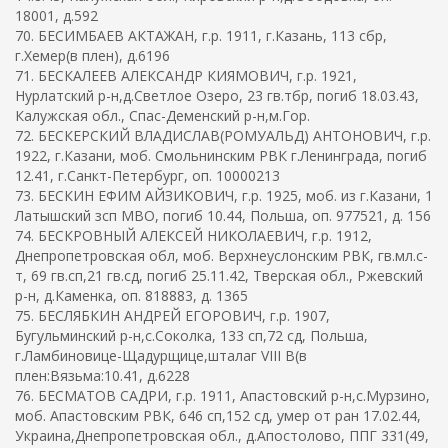
18001, д.592
70. БЕСИМБАЕВ АКТАЖАН, г.р. 1911, г.Казань, 113 сбр,
г.Хемер(в плен), д.6196
71. БЕСКАЛЕЕВ АЛЕКСАНДР КИЯМОВИЧ, г.р. 1921,
Нурлатский р-н,д.Светлое Озеро, 23 гв.тбр, погиб 18.03.43,
Калужская обл., Спас-Деменский р-н,м.Гор.
72. БЕСКЕРСКИЙ ВЛАДИСЛАВ(РОМУАЛЬД) АНТОНОВИЧ, г.р.
1922, г.Казани, моб. Смольнинским РВК г.Ленинграда, погиб
12.41, г.Санкт-Петербург, оп. 10000213
73. БЕСКИН ЕФИМ АЙЗИКОВИЧ, г.р. 1925, моб. из г.Казани, 1
Латышский зсп МВО, погиб 10.44, Польша, оп. 977521, д. 156
74. БЕСКРОВНЫЙ АЛЕКСЕЙ НИКОЛАЕВИЧ, г.р. 1912,
Днепропетровская обл, моб. Верхнеуслонским РВК, гв.мл.с-
т, 69 гв.сп,21 гв.сд, погиб 25.11.42, Тверская обл., Ржевский
р-н, д.Каменка, оп. 818883, д. 1365
75. БЕСЛЯБКИН АНДРЕЙ ЕГОРОВИЧ, г.р. 1907,
Бугульминский р-н,с.Соколка, 133 сп,72 сд, Польша,
г.Ламбиновице-Щадурщице,шталаг VIII B(в
плен:Вязьма:10.41, д.6228
76. БЕСМАТОВ САДРИ, г.р. 1911, Апастовский р-н,с.Мурзино,
моб. Апастовским РВК, 646 сп,152 сд, умер от ран 17.02.44,
Украина,Днепропетровская обл., д.Апостолово, ППГ 331(49,