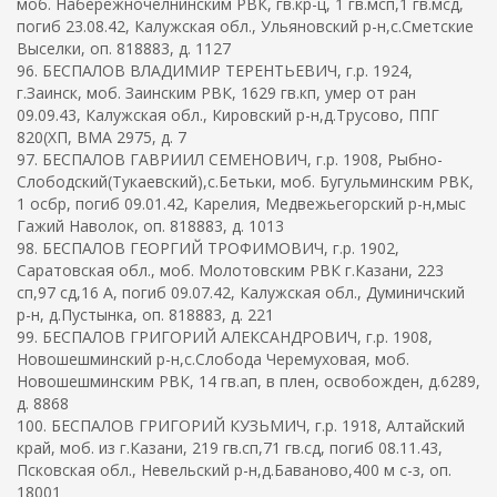
моб. Набережночелнинским РВК, гв.кр-ц, 1 гв.мсп,1 гв.мсд,
погиб 23.08.42, Калужская обл., Ульяновский р-н,с.Сметские
Выселки, оп. 818883, д. 1127
96. БЕСПАЛОВ ВЛАДИМИР ТЕРЕНТЬЕВИЧ, г.р. 1924,
г.Заинск, моб. Заинским РВК, 1629 гв.кп, умер от ран
09.09.43, Калужская обл., Кировский р-н,д.Трусово, ППГ
820(ХП, ВМА 2975, д. 7
97. БЕСПАЛОВ ГАВРИИЛ СЕМЕНОВИЧ, г.р. 1908, Рыбно-
Слободский(Тукаевский),с.Бетьки, моб. Бугульминским РВК,
1 осбр, погиб 09.01.42, Карелия, Медвежьегорский р-н,мыс
Гажий Наволок, оп. 818883, д. 1013
98. БЕСПАЛОВ ГЕОРГИЙ ТРОФИМОВИЧ, г.р. 1902,
Саратовская обл., моб. Молотовским РВК г.Казани, 223
сп,97 сд,16 А, погиб 09.07.42, Калужская обл., Думиничский
р-н, д.Пустынка, оп. 818883, д. 221
99. БЕСПАЛОВ ГРИГОРИЙ АЛЕКСАНДРОВИЧ, г.р. 1908,
Новошешминский р-н,с.Слобода Черемуховая, моб.
Новошешминским РВК, 14 гв.ап, в плен, освобожден, д.6289,
д. 8868
100. БЕСПАЛОВ ГРИГОРИЙ КУЗЬМИЧ, г.р. 1918, Алтайский
край, моб. из г.Казани, 219 гв.сп,71 гв.сд, погиб 08.11.43,
Псковская обл., Невельский р-н,д.Баваново,400 м с-з, оп.
18001