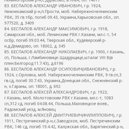
83. БЕСПАЛОВ АЛЕКСАНДР ИВАНОВИЧ, г.р. 1924,
Нижнекамский р-н,п.Прости, моб. Набережночелнинским
РВК, 35 гв.тбр, погиб 09.43, Украина,Харьковская обл., оп.
977520, д. 3409
84. БЕСПАЛОВ АЛЕКСАНДР МАКСИМОВИЧ, г.р. 1918,
Самарская обл., моб. Ленинским РВК г.Казани, мл.с-т, 54
осбр, погиб 09.03.44, Тверская обл., Кудеверский р-
н,д.Демидово, оп. 18002, д. 345
85. БЕСПАЛОВ АЛЕКСАНДР НИКОЛАЕВИЧ, г.р. 1900, г.Казань,
сп, Польша, г.Ламбиновице-Щадурщице,шталаг VIII B(в
плен:Белгород:11.7.43), д.6196
86. БЕСПАЛОВ АЛЕКСАНДР ОСИПОВИЧ(ИВАНОВИЧ), г.р.
1924, с.Орловка, моб. Набережночелнинским РВК, 9 гв.сп,3
гв.сд, погиб 30.7.43, Украина,Донецкая обл., Снежнянский р-
н, х.Гараны, оп. 18001, д. 692
87. БЕСПАЛОВ АЛЕКСЕЙ АЛЕКСАНДРОВИЧ, г.р. 1923,
г.Казань, моб. Молотовским РВК г.Казани, мл.с-т, 1083
сп,312 сд, погиб 04.08.44, Польша,Мазовецкое воев.,
Радомский уезд, м.Яновец
88. БЕСПАЛОВ АЛЕКСЕЙ ДМИТРИЕВИЧ(ФИЛИППОВИЧ), г.р.
1911, Пестречинский р-н,с.Заводское, моб. Пестречинским
РВК, 146 сд, погиб 19.4.42, Калужская обл., Барятинский р-н,