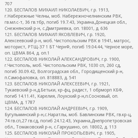
707
120. БЕСПАЛОВ МИХАИЛ НИКОЛАЕВИЧ, г.р. 1913,
г.Набережные Челны, моб. Набережночелнинским РВК,
гв.мл.с-т, 36 гв.тбр, погиб 19.7.43, Украина,Донецкая обл.,
Снежнянский р-н, с.Дмитриевка, оп. 18001, д. 636
121. БЕСПАЛОВ МИХАИЛ ЯКОВЛЕВИЧ, г.р. 1920,
Алексеевский р-н, моб. Чистопольским РВК в 1941, матрос,
моторист, РТЩ-37 1 БТ ЧернФ, погиб 19.04.44, Черное море,
оп. ЦВМА 864, д. оп.1
122. БЕСПАЛОВ НИКОЛАЙ АЛЕКСАНДРОВИЧ, г.р. 1900,
г.Чистополь, моб. Чистопольским РВК, 1030 сп, 260 сд,
погиб 30.09.42, Волгоградская обл., Городищенский р-н,
п.Самофаловка, оп. 818883, д. 541
123. БЕСПАЛОВ НИКОЛАЙ АЛЕКСЕЕВИЧ, г.р. 1921,
Тукаевский р-н,д.Бетьки, кр-фц, радист, 1 обрморп КБФ,
погиб 14.11.41, Карелия, Лоухский р-н,п.Сосновый, оп.
ЦВМА, д. 1787
124. БЕСПАЛОВ НИКОЛАЙ АНДРЕЕВИЧ, г.р. 1909,
Бугульминский р-н,с.Наратлы, моб. Бавлинским РВК, гв.кр-ц,
74 гв.сп,27 гв.сд, погиб 24.12.43, Украина,Днепропетровская
обл., Томаковский р-н, с.Гаркушино, оп. 18002, д. 113
125. БЕСПАЛОВ НИКОЛАЙ ПРОКОПЬЕВИЧ, г.р. 1905,