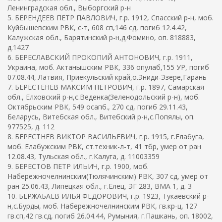
Ленинградская обл., Выборгский р-н
5. БЕРЕНДЕЕВ ПЕТР ПАВЛОВИЧ, г.р. 1912, Спасский р-н, моб.
Куйбышевским РВК, с-т, 608 сп,146 сд, погиб 12.4.42,
Калужская обл., Барятинский р-н,д.Фомино, оп. 818883,
д.1427
6. БЕРЕСЛАВСКИЙ ПРОКОПИЙ АНТОНОВИЧ, г.р. 1911,
Украина, моб. Актанышским РВК, 336 опулаб,155 УР, погиб
07.08.44, Латвия, Приекульский край,о.Эниди-Эзере,Гарань
7. БЕРЕСТЕНЕВ МАКСИМ ПЕТРОВИЧ, г.р. 1897, Самарская
обл., Елховский р-н,с.Веденка(Зеленодольский р-н), моб.
Октябрьским РВК, 549 осапб., 270 сд, погиб 29.11.43,
Беларусь, Витебская обл., Витебский р-н,с.Попялы, оп.
977525, д. 112
8. БЕРЕСТНЕВ ВИКТОР ВАСИЛЬЕВИЧ, г.р. 1915, г.Елабуга,
моб. Елабужским РВК, ст.техник-л-т, 41 тбр, умер от ран
12.08.43, Тульская обл., г.Калуга, д. 11003359
9. БЕРЕСТОВ ПЕТР ИЛЬИЧ, г.р. 1900, моб.
Набережночелнинским(Тюлячинским) РВК, 307 сд, умер от
ран 25.06.43, Липецкая обл., г.Елец, ЭГ 283, ВМА 1, д. 3
10. БЕРЖАБАЕВ ИЛЬЯ ФЕДОРОВИЧ, г.р. 1923, Тукаевский р-
н,с.Бурды, моб. Набережночелнинским РВК, гв.кр-ц, 127
гв.сп,42 гв.сд, погиб 26.04.44, Румыния, г.Пашкань, оп. 18002,