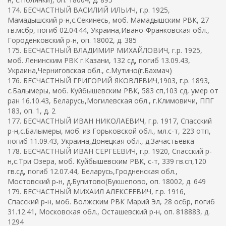
174. БЕСЧАСТНЫЙ ВАСИЛИЙ ИЛЬИЧ, г.р. 1925,
Мамадышский р-н,с.Секинесь, моб. Мамадышским РВК, 27
гв.мсбр, погиб 02.04.44, Украина,Ивано-Франковская обл.,
Городенковский р-н, оп. 18002, д. 385
175. БЕСЧАСТНЫЙ ВЛАДИМИР МИХАЙЛОВИЧ, г.р. 1925,
моб. Ленинским РВК г.Казани, 132 сд, погиб 13.09.43,
Украина,Черниговская обл., с.Мутино(г.Бахмач)
176. БЕСЧАСТНЫЙ ГРИГОРИЙ ЯКОВЛЕВИЧ,1903, г.р. 1893,
с.Балымеры, моб. Куйбышевским РВК, 583 сп,103 сд, умер от
ран 16.10.43, Беларусь,Могилевская обл., г.Климовичи, ППГ
183, оп. 1, д. 2
177. БЕСЧАСТНЫЙ ИВАН НИКОЛАЕВИЧ, г.р. 1917, Спасский
р-н,с.Балымеры, моб. из Горьковской обл., мл.с-т, 223 отп,
погиб 11.09.43, Украина,Донецкая обл., д.Зачастьевка
178. БЕСЧАСТНЫЙ ИВАН СЕРГЕЕВИЧ, г.р. 1920, Спасский р-
н,с.Три Озера, моб. Куйбышевским РВК, с-т, 339 гв.сп,120
гв.сд, погиб 12.07.44, Беларусь,Гродненская обл.,
Мостовский р-н, д.Бупитово(Букшепово, оп. 18002, д. 649
179. БЕСЧАСТНЫЙ МИХАИЛ АЛЕКСЕЕВИЧ, г.р. 1916,
Спасский р-н, моб. Волжским РВК Марий Эл, 28 осбр, погиб
31.12.41, Московская обл., Осташевский р-н, оп. 818883, д.
1294