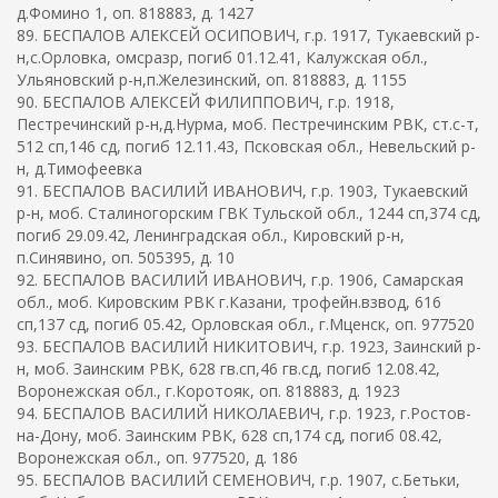
д.Фомино 1, оп. 818883, д. 1427
89. БЕСПАЛОВ АЛЕКСЕЙ ОСИПОВИЧ, г.р. 1917, Тукаевский р-
н,с.Орловка, омсразр, погиб 01.12.41, Калужская обл.,
Ульяновский р-н,п.Железинский, оп. 818883, д. 1155
90. БЕСПАЛОВ АЛЕКСЕЙ ФИЛИППОВИЧ, г.р. 1918,
Пестречинский р-н,д.Нурма, моб. Пестречинским РВК, ст.с-т,
512 сп,146 сд, погиб 12.11.43, Псковская обл., Невельский р-
н, д.Тимофеевка
91. БЕСПАЛОВ ВАСИЛИЙ ИВАНОВИЧ, г.р. 1903, Тукаевский
р-н, моб. Сталиногорским ГВК Тульской обл., 1244 сп,374 сд,
погиб 29.09.42, Ленинградская обл., Кировский р-н,
п.Синявино, оп. 505395, д. 10
92. БЕСПАЛОВ ВАСИЛИЙ ИВАНОВИЧ, г.р. 1906, Самарская
обл., моб. Кировским РВК г.Казани, трофейн.взвод, 616
сп,137 сд, погиб 05.42, Орловская обл., г.Мценск, оп. 977520
93. БЕСПАЛОВ ВАСИЛИЙ НИКИТОВИЧ, г.р. 1923, Заинский р-
н, моб. Заинским РВК, 628 гв.сп,46 гв.сд, погиб 12.08.42,
Воронежская обл., г.Коротояк, оп. 818883, д. 1923
94. БЕСПАЛОВ ВАСИЛИЙ НИКОЛАЕВИЧ, г.р. 1923, г.Ростов-
на-Дону, моб. Заинским РВК, 628 сп,174 сд, погиб 08.42,
Воронежская обл., оп. 977520, д. 186
95. БЕСПАЛОВ ВАСИЛИЙ СЕМЕНОВИЧ, г.р. 1907, с.Бетьки,