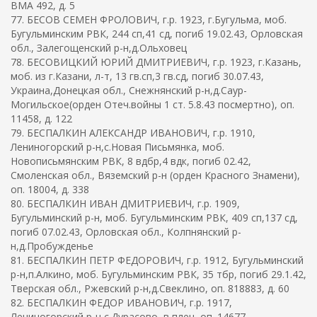
ВМА 492, д. 5
77. БЕСОВ СЕМЕН ФРОЛОВИЧ, г.р. 1923, г.Бугульма, моб.
Бугульминским РВК, 244 сп,41 сд, погиб 19.02.43, Орловская
обл., Залегощенский р-н,д.Ольховец
78. БЕСОВИЦКИЙ ЮРИЙ ДМИТРИЕВИЧ, г.р. 1923, г.Казань,
моб. из г.Казани, л-т, 13 гв.сп,3 гв.сд, погиб 30.07.43,
Украина,Донецкая обл., Снежнянский р-н,д.Саур-
Могильское(орден Отеч.войны 1 ст. 5.8.43 посмертно), оп.
11458, д. 122
79. БЕСПАЛКИН АЛЕКСАНДР ИВАНОВИЧ, г.р. 1910,
Лениногорский р-н,с.Новая Письмянка, моб.
Новописьмянским РВК, 8 вдбр,4 вдк, погиб 02.42,
Смоленская обл., Вяземский р-н (орден Красного Знамени),
оп. 18004, д. 338
80. БЕСПАЛКИН ИВАН ДМИТРИЕВИЧ, г.р. 1909,
Бугульминский р-н, моб. Бугульминским РВК, 409 сп,137 сд,
погиб 07.02.43, Орловская обл., Колпнянский р-
н,д.Пробужденье
81. БЕСПАЛКИН ПЕТР ФЕДОРОВИЧ, г.р. 1912, Бугульминский
р-н,п.Алкино, моб. Бугульминским РВК, 35 тбр, погиб 29.1.42,
Тверская обл., Ржевский р-н,д.Свеклино, оп. 818883, д. 60
82. БЕСПАЛКИН ФЕДОР ИВАНОВИЧ, г.р. 1917,
Лениногорский р-н,с.Дурасово, в плен, оп. 14677