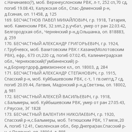
с.Начинаево(?), моб. Верхнеуслонским РВК, л-т, 252 сп,70 сд,
погиб 19.08.43, Калужская обл., Спас-Деменский р-н,
д.Есиная, оп. 11458, д. 125
169. БЕСЧАСТНОВ ПАВЕЛ МИХАЙЛОВИЧ, г.р. 1918, Татария,
моб. Каменским РВК, 32 злп,2 р,учбат, умер от ран 22.03.42,
Белгородская обл., Чернянский р-н,д.Ольшанка, оп. 818883,
д. 259
170. БЕСЧАСТНЫЙ АЛЕКСАНДР ГРИГОРЬЕВИЧ, г.р. 1924,
г.Трубчевск, моб. Вахитовским РВК г.Казани(Молотовским
РВК), ефр., 673 сп,220 сд, погиб 07.02.45, Калининградская
обл., Черняховский(Гумбиненский) р-
н,д.Борхертдорф,дивизионное кл., оп. 18003, д. 284
171. БЕСЧАСТНЫЙ АЛЕКСАНДР СТЕПАНОВИЧ, г.р. 1915,
Спасский р-н, моб. Куйбышевским РВК, с-т, 1 гв.оиптд,7 сд,
погиб 20.09.44, Латвия, Мадонский р-н,д.Светэны, оп. 18002,
д. 981
172. БЕСЧАСТНЫЙ АЛЕКСЕЙ ВАСИЛЬЕВИЧ, г.р. 1918,
с.Балымеры, моб. Куйбышевским РВК, умер от ран 27.05.43,
г.Ряусске, ЭГ 1828
173. БЕСЧАСТНЫЙ ВАЛЕНТИН НИКОЛАЕВИЧ, г.р. 1920,
Спасский р-н,с.Балымеры, моб. Тетюшским РВК, 17 мехк,20
А, погиб 12.41, Смоленская обл., бер.Днепра(зах.Спасский р-
н, с.Полянки), оп. 18004, д. 895