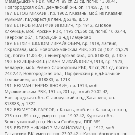
Мамадышским РВК, мл.л-т, 89 сп,23 сд, погиб 13.09.41,
Новгородская обл., Демянский р-н, оп. 11458, д. 10
187. БЕТОВ МИХАИЛ, г.р. 1902, г.Казань, моб. из г.Казани,
Румыния, г.Бухарест(в плен, д.6346, д. 50
188. БЕТРОВ ИВАН ФИЛИПОВИЧ, г.р. 1912, с.Новое
Ключище, моб. Арским РВК, 1195 сп,360 сд, погиб 10.02.44,
Тверская обл., Старицкий р-н,д.Глазуново
189. БЕТХИН ШОЛОМ ИЗРАЙЛОВИЧ, г.р. 1919, Латвия,
г.Краслава, моб. Новописьмянским РВК, 201 сд (1001 сп,279
сд), погиб 11.06.42, Ленинградская обл., оп. 818883, д. 1325
190. БЕХИШ(БЕКИШ) ИВАН МИХАЙЛОВИЧ,1913, г.р. 1923,
Беларусь, моб. Рыбно-Слободским РВК, 92 сп,201 сд, погиб
24.02.42, Новгородская обл., Парфинский р-н,д.Большой
Толокнянец, оп. 818883, д. 1218
191. БЕХМАН ГЕНРИХ ЯНОВИЧ, г.р. 1914, моб.
Муслюмовским РВК, 191 сп,201 сд, погиб 20.02.42,
Новгородская обл., Старорусский р-н,д.Загашино, оп.
818883, д. 1322
192. БЕХМЕТОВ ГАРЛОР, г.Казань, моб. из г.Казани, гв.кр-ц,
273 гв.сп,89 гв.сд, умер от ран 19.02.42, Курская обл.,
Золотухинский р-н,с.Новая Слободка, ППГ 689
193. БЕХТЕР НИКИФОР МИХАЙЛОВИЧ, г.р. 1912, моб.
Татарским ВК, умер от ран 23.02.42, г.Казань,Арское кл., оп.