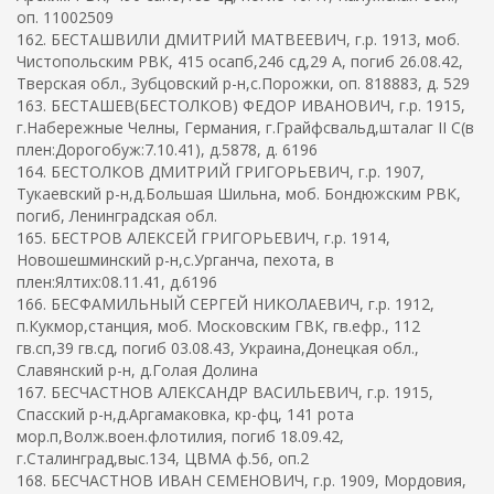
оп. 11002509
162. БЕСТАШВИЛИ ДМИТРИЙ МАТВЕЕВИЧ, г.р. 1913, моб.
Чистопольским РВК, 415 осапб,246 сд,29 А, погиб 26.08.42,
Тверская обл., Зубцовский р-н,с.Порожки, оп. 818883, д. 529
163. БЕСТАШЕВ(БЕСТОЛКОВ) ФЕДОР ИВАНОВИЧ, г.р. 1915,
г.Набережные Челны, Германия, г.Грайфсвальд,шталаг II C(в
плен:Дорогобуж:7.10.41), д.5878, д. 6196
164. БЕСТОЛКОВ ДМИТРИЙ ГРИГОРЬЕВИЧ, г.р. 1907,
Тукаевский р-н,д.Большая Шильна, моб. Бондюжским РВК,
погиб, Ленинградская обл.
165. БЕСТРОВ АЛЕКСЕЙ ГРИГОРЬЕВИЧ, г.р. 1914,
Новошешминский р-н,с.Урганча, пехота, в
плен:Ялтих:08.11.41, д.6196
166. БЕСФАМИЛЬНЫЙ СЕРГЕЙ НИКОЛАЕВИЧ, г.р. 1912,
п.Кукмор,станция, моб. Московским ГВК, гв.ефр., 112
гв.сп,39 гв.сд, погиб 03.08.43, Украина,Донецкая обл.,
Славянский р-н, д.Голая Долина
167. БЕСЧАСТНОВ АЛЕКСАНДР ВАСИЛЬЕВИЧ, г.р. 1915,
Спасский р-н,д.Аргамаковка, кр-фц, 141 рота
мор.п,Волж.воен.флотилия, погиб 18.09.42,
г.Сталинград,выс.134, ЦВМА ф.56, оп.2
168. БЕСЧАСТНОВ ИВАН СЕМЕНОВИЧ, г.р. 1909, Мордовия,