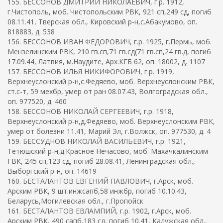
155. БЕССОНОВ ДМИТРИЙ НИКОЛАЕВИЧ, г.р. 1912,
г.Чистополь, моб. Чистопольским РВК, 921 сп,249 сд, погиб
08.11.41, Тверская обл., Кировский р-н,с.Абакумово, оп.
818883, д. 538
156. БЕССОНОВ ИВАН ФЕДОРОВИЧ, г.р. 1925, г.Пермь, моб.
Мензелинским РВК, 210 гв.сп,71 гв.сд(71 гв.сп,24 гв.д, погиб
17.09.44, Латвия, м.Наудите, Арх.КГБ 62, оп. 18002, д. 1107
157. БЕССОНОВ ИЛЬЯ НИКИФОРОВИЧ, г.р. 1919,
Верхнеуслонский р-н,с.Федяево, моб. Верхнеуслонским РВК,
ст.с-т, 59 мехбр, умер от ран 08.07.43, Волгоградская обл.,
оп. 977520, д. 460
158. БЕССОНОВ НИКОЛАЙ СЕРГЕЕВИЧ, г.р. 1918,
Верхнеуслонский р-н,д.Федяево, моб. Верхнеуслонским РВК,
умер от болезни 11.41, Марий Эл, г.Волжск, оп. 977530, д. 4
159. БЕССУДНОВ НИКОЛАЙ ВАСИЛЬЕВИЧ, г.р. 1921,
Тетюшский р-н,д.Красное Нечасово, моб. Махачкалинским
ГВК, 245 сп,123 сд, погиб 28.08.41, Ленинградская обл.,
Выборгский р-н, оп. 14619
160. БЕСТАЛАНТОВ ЕВГЕНИЙ ПАВЛОВИЧ, г.Арск, моб.
Арским РВК, 9 шт.инжсапб,58 инжбр, погиб 10.10.43,
Беларусь,Могилевская обл., г.Пропойск
161. БЕСТАЛАНТОВ ЕВЛАМПИЙ, г.р. 1902, г.Арск, моб.
Арским РВК, 490 сапб,183 сд, погиб 10.41, Калужская обл.,