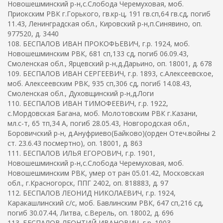
Новошешминский р-н,с.Слобода Черемуховая, моб.
Приокским РВК г.Горького, гв.кр-ц, 191 гв.сп,64 гв.сд, погиб
11.43, Ленинградская обл., Кировский р-н,п.Синявино, оп.
977520, д. 3440
108. БЕСПАЛОВ ИВАН ПРОКОФЬЕВИЧ, г.р. 1924, моб.
Новошешминским РВК, 681 сп,133 сд, погиб 06.09.43,
Смоленская обл., Ярцевский р-н,д.Дарьино, оп. 18001, д. 678
109. БЕСПАЛОВ ИВАН СЕРГЕЕВИЧ, г.р. 1893, с.Алексеевское,
моб. Алексеевским РВК, 935 сп,306 сд, погиб 14.08.43,
Смоленская обл., Духовщинский р-н,д.Логи
110. БЕСПАЛОВ ИВАН ТИМОФЕЕВИЧ, г.р. 1922,
с.Мордовская Багана, моб. Молотовским РВК г.Казани,
мл.с-т, 65 тп,34 А, погиб 28.05.43, Новгородская обл.,
Боровичский р-н, д.Ануфриево(Байково)(орден Отеч.войны 2
ст. 23.6.43 посмертно), оп. 18001, д. 863
111. БЕСПАЛОВ ИЛЬЯ ЕГОРОВИЧ, г.р. 1901,
Новошешминский р-н,с.Слобода Черемуховая, моб.
Новошешминским РВК, умер от ран 05.01.42, Московская
обл., г.Красногорск, ППГ 2402, оп. 818883, д. 97
112. БЕСПАЛОВ ЛЕОНИД НИКОЛАЕВИЧ, г.р. 1924,
Каракашлинский с/с, моб. Бавлинским РВК, 647 сп,216 сд,
погиб 30.07.44, Литва, с.Верель, оп. 18002, д. 696
113. БЕСПАЛОВ ЛЕОНТИЙ ИВАНОВИЧ, г.р. 1903,