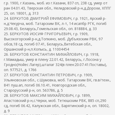
г.р. 1900, г.Казань, моб. из г.Казани, 837 сп, 238 сд, умер от
ран 04.01.43, Тверская обл., Нелидовский р-н,д.Дорохи, ХППГ
25, оп. 18001, д. 313
24. БЕРКУТОВ ДМИТРИЙ ЕФИМОВИЧ, г.р. 1921, Арский р-
н,д.Чекурча, моб. Татарским ВК, л-т, 14 исапбр РГК, погиб
29.08.43, Беларусь,Гомельская обл., оп. 818884, д. 33
25. БЕРКУТОВ ИОСИФ ГРИГОРЬЕВИЧ, г.р. 1909,
Высокогорский р-н,д.Топкино, моб. Дубъязским РВК, 97
обсв,18 сд, погиб 07.41, Беларусь,Витебская обл.,
Оршанский р-н,п.Копысь, д. 11004454
26. БЕРКУТОВ КОНСТАНТИН МИХАЙЛОВИЧ, г.р. 1918,
г.Мамадыш, умер в плену 22.01.42, Беларусь, г.Лосона у
Гродно(Нойес Лагер),шталаг 324(в плен:20.07.41:Поставы),
оп. 977521, д. 1766
27. БЕРКУТОВ КОНСТАНТИН ПЕТРОВИЧ, г.р. 1909,
Ульяновская обл., с.Шумовка, моб. Татарским ВК, гв.в/техн.,
841 пуш.ап, погиб 06.10.41, Новгородская обл.,
Старорусский р-н, оп. 563786, д. 5
28. БЕРКУТОВ МАКСИМ МИХАЙЛОВИЧ, г.р. 1899,
Апастовский р-н,с.Черки, моб. Тетюшским РВК, 885 сп,290
сд, погиб 06.42, Калужская обл., Барятинский р-н, оп. 18002,
д. 9