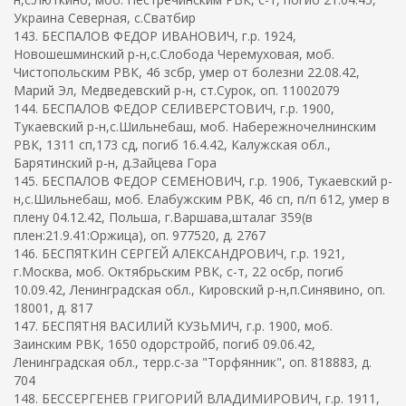
Украина Северная, с.Сватбир
143. БЕСПАЛОВ ФЕДОР ИВАНОВИЧ, г.р. 1924,
Новошешминский р-н,с.Слобода Черемуховая, моб.
Чистопольским РВК, 46 зсбр, умер от болезни 22.08.42,
Марий Эл, Медведевский р-н, ст.Сурок, оп. 11002079
144. БЕСПАЛОВ ФЕДОР СЕЛИВЕРСТОВИЧ, г.р. 1900,
Тукаевский р-н,с.Шильнебаш, моб. Набережночелнинским
РВК, 1311 сп,173 сд, погиб 16.4.42, Калужская обл.,
Барятинский р-н, д.Зайцева Гора
145. БЕСПАЛОВ ФЕДОР СЕМЕНОВИЧ, г.р. 1906, Тукаевский р-
н,с.Шильнебаш, моб. Елабужским РВК, 46 сп, п/п 612, умер в
плену 04.12.42, Польша, г.Варшава,шталаг 359(в
плен:21.9.41:Оржица), оп. 977520, д. 2767
146. БЕСПЯТКИН СЕРГЕЙ АЛЕКСАНДРОВИЧ, г.р. 1921,
г.Москва, моб. Октябрьским РВК, с-т, 22 осбр, погиб
10.09.42, Ленинградская обл., Кировский р-н,п.Синявино, оп.
18001, д. 817
147. БЕСПЯТНЯ ВАСИЛИЙ КУЗЬМИЧ, г.р. 1900, моб.
Заинским РВК, 1650 одорстройб, погиб 09.06.42,
Ленинградская обл., терр.с-за "Торфянник", оп. 818883, д.
704
148. БЕССЕРГЕНЕВ ГРИГОРИЙ ВЛАДИМИРОВИЧ, г.р. 1911,