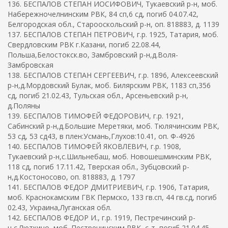
136. БЕСПАЛОВ СТЕПАН ИОСИФОВИЧ, Тукаевский р-н, моб.
Набережночелнинским РВК, 84 сп,6 сд, погиб 04.07.42,
Белгородская обл., Старооскольский р-н, оп. 818883, д. 1139
137. БЕСПАЛОВ СТЕПАН ПЕТРОВИЧ, г.р. 1925, Татария, моб.
Свердловским РВК г.Казани, погиб 22.08.44,
Польша,Белостокск.во, Замбровский р-н,д.Воля-
Замбровская
138. БЕСПАЛОВ СТЕПАН СЕРГЕЕВИЧ, г.р. 1896, Алексеевский
р-н,д.Мордовский Булак, моб. Билярским РВК, 1183 сп,356
сд, погиб 21.02.43, Тульская обл., Арсеньевский р-н,
д.Поляны
139. БЕСПАЛОВ ТИМОФЕЙ ФЕДОРОВИЧ, г.р. 1921,
Сабинский р-н,д.Большие Меретяки, моб. Тюлячинским РВК,
53 сд, 53 сд43, в плен:Усмань,Глухов:10.41, оп. Ф-4926
140. БЕСПАЛОВ ТИМОФЕЙ ЯКОВЛЕВИЧ, г.р. 1908,
Тукаевский р-н,с.Шильнебаш, моб. Новошешминским РВК,
118 сд, погиб 17.11.42, Тверская обл., Зубцовский р-
н,д.Костоносово, оп. 818883, д. 1797
141. БЕСПАЛОВ ФЕДОР ДМИТРИЕВИЧ, г.р. 1906, Татария,
моб. Краснокамским ГВК Пермско, 133 гв.сп, 44 гв.сд, погиб
02.43, Украина,Луганская обл.
142. БЕСПАЛОВ ФЕДОР И., г.р. 1919, Пестречинский р-
н,с.Люткино, моб. Пестречинским РВК, с-т, погиб 21.04.45,