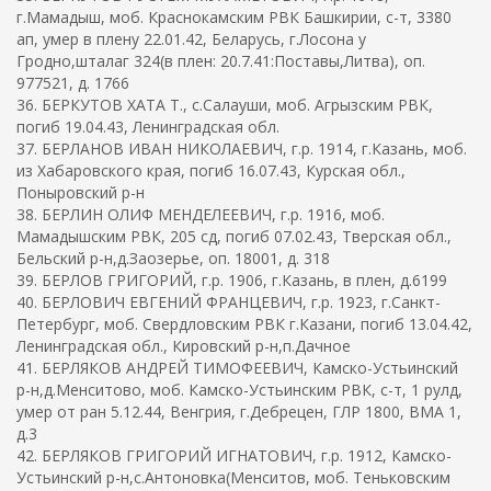
г.Мамадыш, моб. Краснокамским РВК Башкирии, с-т, 3380
ап, умер в плену 22.01.42, Беларусь, г.Лосона у
Гродно,шталаг 324(в плен: 20.7.41:Поставы,Литва), оп.
977521, д. 1766
36. БЕРКУТОВ ХАТА Т., с.Салауши, моб. Агрызским РВК,
погиб 19.04.43, Ленинградская обл.
37. БЕРЛАНОВ ИВАН НИКОЛАЕВИЧ, г.р. 1914, г.Казань, моб.
из Хабаровского края, погиб 16.07.43, Курская обл.,
Поныровский р-н
38. БЕРЛИН ОЛИФ МЕНДЕЛЕЕВИЧ, г.р. 1916, моб.
Мамадышским РВК, 205 сд, погиб 07.02.43, Тверская обл.,
Бельский р-н,д.Заозерье, оп. 18001, д. 318
39. БЕРЛОВ ГРИГОРИЙ, г.р. 1906, г.Казань, в плен, д.6199
40. БЕРЛОВИЧ ЕВГЕНИЙ ФРАНЦЕВИЧ, г.р. 1923, г.Санкт-
Петербург, моб. Свердловским РВК г.Казани, погиб 13.04.42,
Ленинградская обл., Кировский р-н,п.Дачное
41. БЕРЛЯКОВ АНДРЕЙ ТИМОФЕЕВИЧ, Камско-Устьинский
р-н,д.Менситово, моб. Камско-Устьинским РВК, с-т, 1 рулд,
умер от ран 5.12.44, Венгрия, г.Дебрецен, ГЛР 1800, ВМА 1,
д.3
42. БЕРЛЯКОВ ГРИГОРИЙ ИГНАТОВИЧ, г.р. 1912, Камско-
Устьинский р-н,с.Антоновка(Менситов, моб. Теньковским