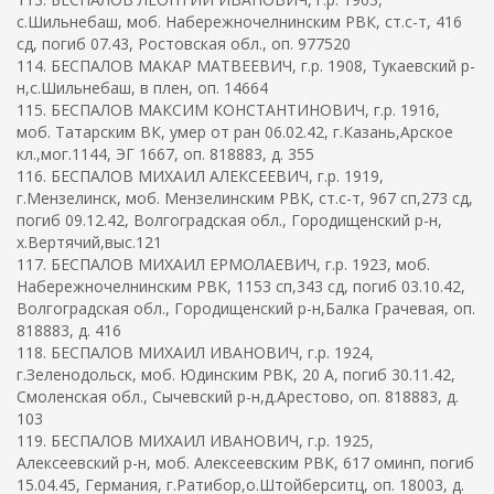
с.Шильнебаш, моб. Набережночелнинским РВК, ст.с-т, 416
сд, погиб 07.43, Ростовская обл., оп. 977520
114. БЕСПАЛОВ МАКАР МАТВЕЕВИЧ, г.р. 1908, Тукаевский р-
н,с.Шильнебаш, в плен, оп. 14664
115. БЕСПАЛОВ МАКСИМ КОНСТАНТИНОВИЧ, г.р. 1916,
моб. Татарским ВК, умер от ран 06.02.42, г.Казань,Арское
кл.,мог.1144, ЭГ 1667, оп. 818883, д. 355
116. БЕСПАЛОВ МИХАИЛ АЛЕКСЕЕВИЧ, г.р. 1919,
г.Мензелинск, моб. Мензелинским РВК, ст.с-т, 967 сп,273 сд,
погиб 09.12.42, Волгоградская обл., Городищенский р-н,
х.Вертячий,выс.121
117. БЕСПАЛОВ МИХАИЛ ЕРМОЛАЕВИЧ, г.р. 1923, моб.
Набережночелнинским РВК, 1153 сп,343 сд, погиб 03.10.42,
Волгоградская обл., Городищенский р-н,Балка Грачевая, оп.
818883, д. 416
118. БЕСПАЛОВ МИХАИЛ ИВАНОВИЧ, г.р. 1924,
г.Зеленодольск, моб. Юдинским РВК, 20 А, погиб 30.11.42,
Смоленская обл., Сычевский р-н,д.Арестово, оп. 818883, д.
103
119. БЕСПАЛОВ МИХАИЛ ИВАНОВИЧ, г.р. 1925,
Алексеевский р-н, моб. Алексеевским РВК, 617 оминп, погиб
15.04.45, Германия, г.Ратибор,о.Штойберситц, оп. 18003, д.