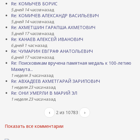
Re: КОМЫЧЕВ БОРИС
5 дней 14 часов
назад
Re: КОМИЧЕВ АЛЕКСАНДР ВАСИЛЬЕВИЧ
5 дней 14 часов
назад
Re: АХМЕТШИН ГАРАПША АХМЕТОВИЧ
5 дней 17 часов
назад
Re: КАНАЕВ АЛЕКСЕЙ ИВАНОВИЧ
6 дней 1 час
назад
Re: ЧУМАРИН ЕВГРАФ АНАТОЛЬЕВИЧ
6 дней 17 часов
назад
Re: Поисковикам вручена памятная медаль к 100-летию
Махмута...
1 неделя 3 часа
назад
Re: АВХАДЕЕВ АХМЕТГАРАЙ ЗАРИПОВИЧ
1 неделя 23 часа
назад
Re: ОНИ УМЕРЛИ В МАРИЙ ЭЛ
1 неделя 23 часа
назад
‹
2 из 10783
›
Показать все комментарии