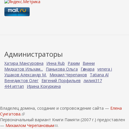
Администраторы
Хатира Мансуровна
Инна Rub
Рахим
Винни
Мидхатов Ильхам...
Панькова Ольга
Гөлнара
venera i
Ушаков Александр М.
Михаил Черепанов
Tatiana Al
Венедиктов Олег
Евгений Порфильев
лилия317
444 иптап
Ирина Кокуркина
Владелец домена, создание и сопровождение сайта —
Елена
Сунгатова.
(
Первоначальный вариант Книги Памяти (2007 г.) предоставлен
в
—
Михаилом Черепановым
н
(
.