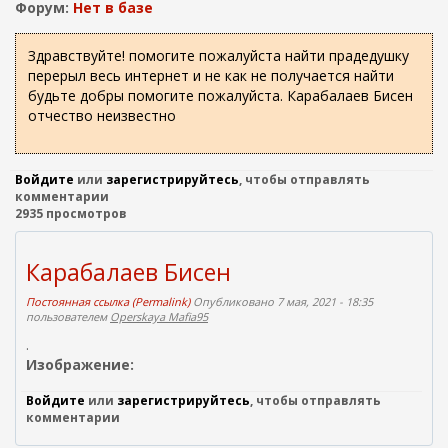
о
ж
Форум:
Нет в базе
а
и
н
с
Здравствуйте! помогите пожалуйста найти прадедушку
и
перерыл весь интернет и не как не получается найти
к
ю
будьте добры помогите пожалуйста. Карабалаев Бисен
а
отчество неизвестно
Войдите
или
зарегистрируйтесь
, чтобы отправлять
комментарии
2935 просмотров
Карабалаев Бисен
Постоянная ссылка (Permalink)
Опубликовано 7 мая, 2021 - 18:35
пользователем
Operskaya Mafia95
.
Изображение:
Войдите
или
зарегистрируйтесь
, чтобы отправлять
комментарии