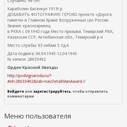
Случайно, не он?
Караболин Бисенкул 1913г.р.
ДОБАВИТЬ ФОТОГРАФИЮ ГЕРОЯО проекте «Дорога
памяти» в Главном Храме Вооруженных сил России
Звание: красноармеец
в РККА с 09.1942 года Место призыва: Темирский РВК,
Казахская ССР, Актюбинская обл., Темирский р-н
Место службы: 63 оибми 5 Уд.А
Дата подвига: 06.04.1945-12.04.1945
№ записи: 28633492
Орден Красной Звезды
http://podvignaroda.ru/?
#id=28633492&tab=navDetailManAward
(
в
Войдите
или
зарегистрируйтесь
, чтобы отправлять
н
комментарии
е
ш
н
Меню пользователя
я
я
с