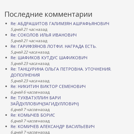
Последние комментарии
Re: АБДРАШИТОВ ГАЛИМЗЯН АШРАФЬЯНОВИЧ
5 дней 21 час
назад
Re: СОКОЛОВ ИЛЬЯ ИВАНОВИЧ
5 дней 21 час
назад
Re: ГАРИФЗЯНОВ ЛОТФИ. НАГРАДА ЕСТЬ.
5 дней 22 часа
назад
Re: ШАФИКОВ КУТДУС ШАФИКОВИЧ
5 дней 23 часа
назад
Re: ТАНЦУРИНА ОЛЬГА ПЕТРОВНА. УТОЧНЕНИЯ.
ДОПОЛНЕНИЯ
5 дней 23 часа
назад
Re: НИКИТИН ВИКТОР СЕМЕНОВИЧ
6 дней 6 часов
назад
Re: ТУХВАТУЛЛИН БАРИ
ЗАЙДУЛЛОВИЧ(ЗАГИДУЛЛОВИЧ)
6 дней 7 часов
назад
Re: КОМЫЧЕВ БОРИС
6 дней 7 часов
назад
Re: КОМИЧЕВ АЛЕКСАНДР ВАСИЛЬЕВИЧ
6 дней 7 часов
назад