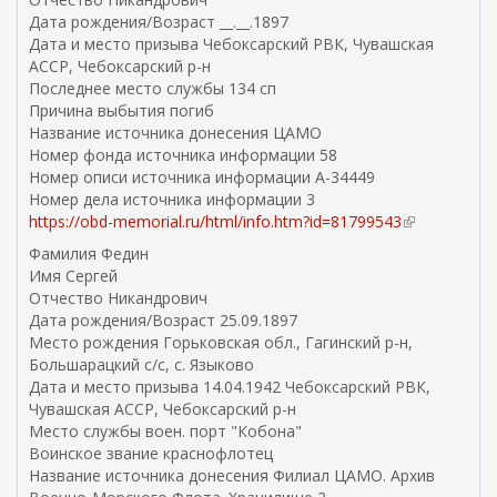
ш
Дата рождения/Возраст __.__.1897
н
Дата и место призыва Чебоксарский РВК, Чувашская
я
АССР, Чебоксарский р-н
я
Последнее место службы 134 сп
с
Причина выбытия погиб
с
Название источника донесения ЦАМО
ы
Номер фонда источника информации 58
л
Номер описи источника информации A-34449
к
Номер дела источника информации 3
а
https://obd-memorial.ru/html/info.htm?id=81799543
(
)
в
Фамилия Федин
н
Имя Сергей
е
Отчество Никандрович
ш
Дата рождения/Возраст 25.09.1897
н
Место рождения Горьковская обл., Гагинский р-н,
я
Большарацкий с/с, с. Языково
я
Дата и место призыва 14.04.1942 Чебоксарский РВК,
с
Чувашская АССР, Чебоксарский р-н
с
Место службы воен. порт "Кобона"
ы
Воинское звание краснофлотец
л
Название источника донесения Филиал ЦАМО. Архив
к