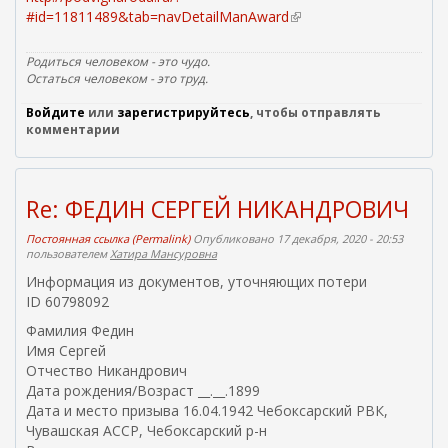
#id=11811489&tab=navDetailManAward
(
в
н
Родиться человеком - это чудо.
е
Остаться человеком - это труд.
ш
Войдите
или
зарегистрируйтесь
, чтобы отправлять
н
комментарии
я
я
с
с
Re: ФЕДИН СЕРГЕЙ НИКАНДРОВИЧ
ы
л
Постоянная ссылка (Permalink)
Опубликовано 17 декабря, 2020 - 20:53
пользователем
Хатира Мансуровна
к
а
Информация из документов, уточняющих потери
)
ID 60798092
Фамилия Федин
Имя Сергей
Отчество Никандрович
Дата рождения/Возраст __.__.1899
Дата и место призыва 16.04.1942 Чебоксарский РВК,
Чувашская АССР, Чебоксарский р-н