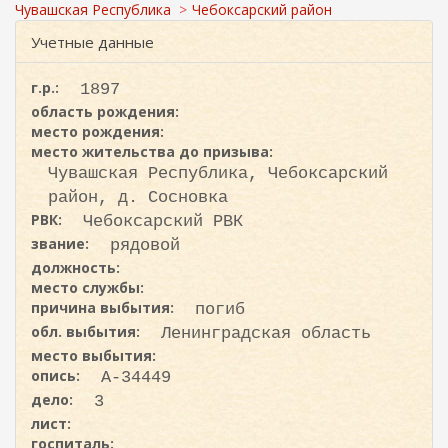
ж
и
Чувашская Республика
Чебоксарский район
а
с
н
Учетные данные
к
и
ю
а
г.р.:
1897
область рождения:
место рождения:
место жительства до призыва:
Чувашская Республика, Чебоксарский
район, д. Сосновка
РВК:
Чебоксарский РВК
звание:
рядовой
должность:
место службы:
причина выбытия:
погиб
обл. выбытия:
Ленинградская область
место выбытия:
опись:
А-34449
дело:
3
лист:
госпиталь: