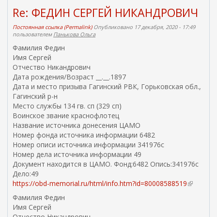
Re: ФЕДИН СЕРГЕЙ НИКАНДРОВИЧ
Постоянная ссылка (Permalink)
Опубликовано 17 декабря, 2020 - 17:49
пользователем
Панькова Ольга
Фамилия Федин
Имя Сергей
Отчество Никандрович
Дата рождения/Возраст __.__.1897
Дата и место призыва Гагинский РВК, Горьковская обл.,
Гагинский р-н
Место службы 134 гв. сп (329 сп)
Воинское звание краснофлотец
Название источника донесения ЦАМО
Номер фонда источника информации 6482
Номер описи источника информации 341976с
Номер дела источника информации 49
Документ находится в ЦАМО. Фонд:6482 Опись:341976с
Дело:49
https://obd-memorial.ru/html/info.htm?id=80008588519
(
в
Фамилия Федин
н
Имя Сергей
е
Отчество Никандрович