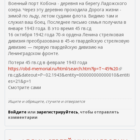
н
Военный порт Кобона - деревня на берегу Ладожского
е
озера. Через эту деревню проходила Дорога жизни -
ш
зимой по льду, летом судами флота. Видимо там и
н
служил ваш боец. Последнее письмо семья получила в
я
январе 1943 года. В это время 45 гв.сд
я
16 октября 1942 года 70-я ордена Ленина стрелковая
с
дивизия преобразована в 45-ю гвардейскую стрелковую
с
дивизию — первую гвардейскую дивизию на
ы
Ленинградском фронте.
л
Потери 45 гв.сд в феврале 1943 года
к
https://obd-memorial.ru/html/search.htm?lp=T~45%20
(
а
гв.сд&dateout=P~02.1943&entity=000000000000010&entiti
в
)
es=21&p=1
н
Смотрите сами
е
ш
н
Ищите и обрящете, стучите и отверзется
я
Войдите
или
зарегистрируйтесь
, чтобы отправлять
я
комментарии
с
с
ы
л