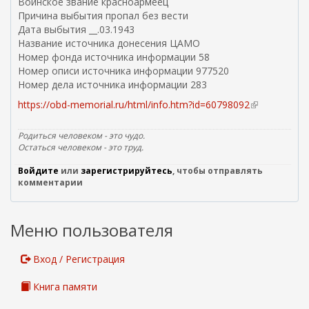
Воинское звание красноармеец
Причина выбытия пропал без вести
Дата выбытия __.03.1943
Название источника донесения ЦАМО
Номер фонда источника информации 58
Номер описи источника информации 977520
Номер дела источника информации 283
https://obd-memorial.ru/html/info.htm?id=60798092
(
в
н
Родиться человеком - это чудо.
е
Остаться человеком - это труд.
ш
Войдите
или
зарегистрируйтесь
, чтобы отправлять
н
комментарии
я
я
с
Меню пользователя
с
ы
л
Вход / Регистрация
к
а
Книга памяти
)