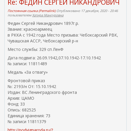
Re: ФЕДИН СЕРГЕЙ НИКАНДРОВИЧ
к
а
Постоянная ссылка (Permalink)
Опубликовано 17 декабря, 2020 - 20:46
)
пользователем
Хатира Мансуровна
Федин Сергей Никандрович 1897г.р.
Звание: красноармеец
в РККА с 1942 года Место призыва: Чебоксарский РВК,
Чувашская АССР, Чебоксарский р-н
Место службы: 329 сп ЛенФ
Дата подвига: 26.09.1942,07.10.1942-17.10.1942
№ записи: 11811489
Медаль «За отвагу»
Фронтовой приказ
№: 2193/н От: 15.10.1942
Издан: ВС Ленинградского фронта
Архив: ЦАМО
Фонд: 33
Опись: 682525
Единица хранения: 73
№ записи 11811379
http://podvignaroda.ru/?