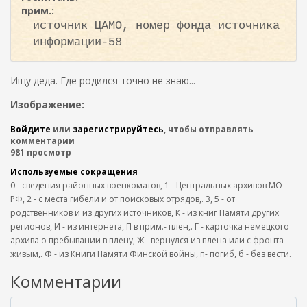
прим.:
источник ЦАМО, номер фонда источника
информации-58
Ищу деда. Где родился точно не знаю...
Изображение:
Войдите
или
зарегистрируйтесь
, чтобы отправлять
комментарии
981 просмотр
Используемые сокращения
0 - сведения районных военкоматов, 1 - Центральных архивов МО
РФ, 2 - с места гибели и от поисковых отрядов,. 3, 5 - от
родственников и из других источников, К - из книг Памяти других
регионов, И - из интернета, П в прим.- плен,. Г - карточка немецкого
архива о пребывании в плену, Ж - вернулся из плена или с фронта
живым,. Ф - из Книги Памяти Финской войны, п- погиб, б - без вести.
Комментарии