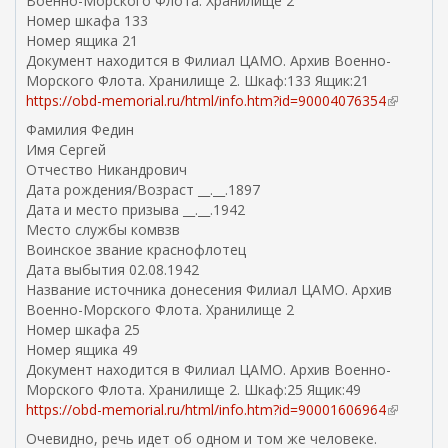
Военно-Морского Флота. Хранилище 2
а
Номер шкафа 133
)
Номер ящика 21
Документ находится в Филиал ЦАМО. Архив Военно-
Морского Флота. Хранилище 2. Шкаф:133 Ящик:21
https://obd-memorial.ru/html/info.htm?id=90004076354
(
в
Фамилия Федин
н
Имя Сергей
е
Отчество Никандрович
ш
Дата рождения/Возраст __.__.1897
н
Дата и место призыва __.__.1942
я
Место службы комвзв
я
Воинское звание краснофлотец
с
Дата выбытия 02.08.1942
с
Название источника донесения Филиал ЦАМО. Архив
ы
Военно-Морского Флота. Хранилище 2
л
Номер шкафа 25
к
Номер ящика 49
а
Документ находится в Филиал ЦАМО. Архив Военно-
)
Морского Флота. Хранилище 2. Шкаф:25 Ящик:49
https://obd-memorial.ru/html/info.htm?id=90001606964
(
в
Очевидно, речь идет об одном и том же человеке.