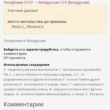
ж
и
Республики СССР
Белорусская ССР (Белоруссия)
а
с
н
Учетные данные
к
и
ю
а
место жительства до призыва:
Миасс,Ленинск
Похоронен в Белоруссии
Войдите
или
зарегистрируйтесь
, чтобы отправлять
комментарии
871 просмотр
Используемые сокращения
0 - сведения районных военкоматов, 1 - Центральных архивов МО
РФ, 2 - с места гибели и от поисковых отрядов,. 3, 5 - от
родственников и из других источников, К - из книг Памяти других
регионов, И - из интернета, П в прим.- плен,. Г - карточка немецкого
архива о пребывании в плену, Ж - вернулся из плена или с фронта
живым,. Ф - из Книги Памяти Финской войны, п- погиб, б - без вести.
Комментарии