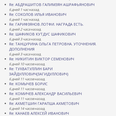
Re: АБДРАШИТОВ ГАЛИМЗЯН АШРАФЬЯНОВИЧ
6 дней 1 час
назад
Re: СОКОЛОВ ИЛЬЯ ИВАНОВИЧ
6 дней 1 час
назад
Re: ГАРИФЗЯНОВ ЛОТФИ. НАГРАДА ЕСТЬ.
6 дней 2 часа
назад
Re: ШАФИКОВ КУТДУС ШАФИКОВИЧ
6 дней 3 часа
назад
Re: ТАНЦУРИНА ОЛЬГА ПЕТРОВНА. УТОЧНЕНИЯ.
ДОПОЛНЕНИЯ
6 дней 3 часа
назад
Re: НИКИТИН ВИКТОР СЕМЕНОВИЧ
6 дней 10 часов
назад
Re: ТУХВАТУЛЛИН БАРИ
ЗАЙДУЛЛОВИЧ(ЗАГИДУЛЛОВИЧ)
6 дней 11 часов
назад
Re: КОМЫЧЕВ БОРИС
6 дней 11 часов
назад
Re: КОМИЧЕВ АЛЕКСАНДР ВАСИЛЬЕВИЧ
6 дней 11 часов
назад
Re: АХМЕТШИН ГАРАПША АХМЕТОВИЧ
6 дней 14 часов
назад
Re: КАНАЕВ АЛЕКСЕЙ ИВАНОВИЧ