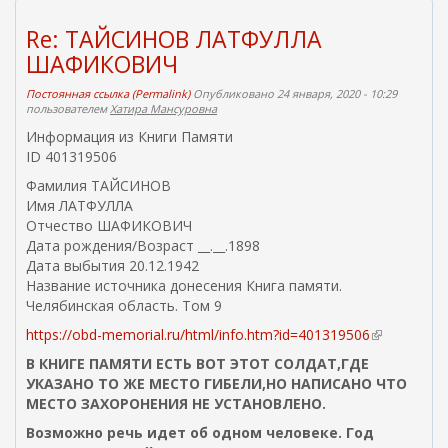
Re: ТАЙСИНОВ ЛАТФУЛЛА
ШАФИКОВИЧ
Постоянная ссылка (Permalink)
Опубликовано 24 января, 2020 - 10:29
пользователем
Хатира Мансуровна
Информация из Книги Памяти
ID 401319506
Фамилия ТАЙСИНОВ
Имя ЛАТФУЛЛА
Отчество ШАФИКОВИЧ
Дата рождения/Возраст __.__.1898
Дата выбытия 20.12.1942
Название источника донесения Книга памяти.
Челябинская область. Том 9
https://obd-memorial.ru/html/info.htm?id=401319506
(
в
В КНИГЕ ПАМЯТИ ЕСТЬ ВОТ ЭТОТ СОЛДАТ,ГДЕ
н
УКАЗАНО ТО ЖЕ МЕСТО ГИБЕЛИ,НО НАПИСАНО ЧТО
е
МЕСТО ЗАХОРОНЕНИЯ НЕ УСТАНОВЛЕНО.
ш
Возможно речь идет об одном человеке. Год
н