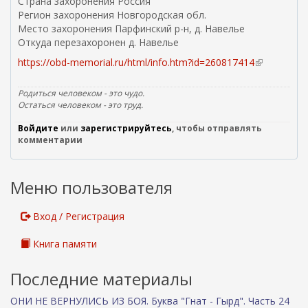
Страна захоронения Россия
с
Регион захоронения Новгородская обл.
ы
Место захоронения Парфинский р-н, д. Навелье
л
Откуда перезахоронен д. Навелье
к
а
https://obd-memorial.ru/html/info.htm?id=260817414
(
)
в
н
Родиться человеком - это чудо.
е
Остаться человеком - это труд.
ш
Войдите
или
зарегистрируйтесь
, чтобы отправлять
н
комментарии
я
я
с
Меню пользователя
с
ы
л
Вход / Регистрация
к
а
Книга памяти
)
Последние материалы
ОНИ НЕ ВЕРНУЛИСЬ ИЗ БОЯ. Буква "Гнат - Гырд". Часть 24