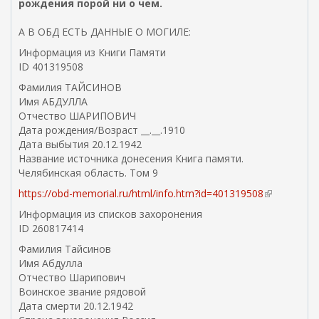
рождения порой ни о чем.
я
я
А В ОБД ЕСТЬ ДАННЫЕ О МОГИЛЕ:
с
с
Информация из Книги Памяти
ы
ID 401319508
л
Фамилия ТАЙСИНОВ
к
Имя АБДУЛЛА
а
Отчество ШАРИПОВИЧ
)
Дата рождения/Возраст __.__.1910
Дата выбытия 20.12.1942
Название источника донесения Книга памяти.
Челябинская область. Том 9
https://obd-memorial.ru/html/info.htm?id=401319508
(
в
Информация из списков захоронения
н
ID 260817414
е
Фамилия Тайсинов
ш
Имя Абдулла
н
Отчество Шарипович
я
Воинское звание рядовой
я
Дата смерти 20.12.1942
с