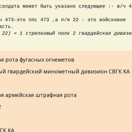
солдата может быть указано следующее :- в/ч 4
ч 473-это ппс 473 ,а п/я 22 - это войсковое
асть.
 22) = 1 стрелковый полк 2 гвардейская дивизи
ьная рота фугасных огнеметов
льный гвардейский минометный дивизион СВГК КА
ьная армейская штрафная рота
2
ВГК КА