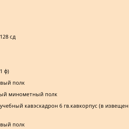
 128 сд
1 ф)
ковый полк
льный минометный полк
й учебный кавэскадрон 6 гв.кавкорпус (в извещен
ковый полк