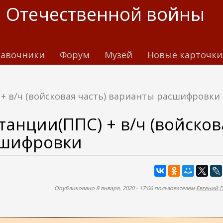
 Отечественной войны
авочники
Форум
Музей
Новые карточки
+ в/ч (войсковая часть) варианты расшифровки
анции(ППС) + в/ч (войсков
сшифровки
Опубликовано 8 января, 2020 - 17:06 пользователем
Евгений 