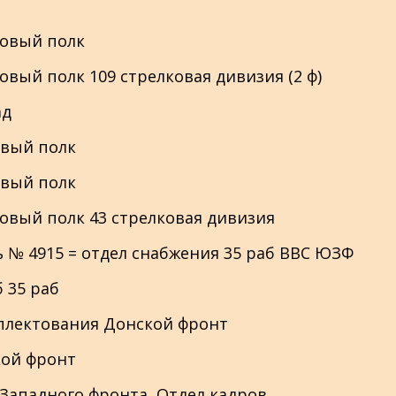
лковый полк
лковый полк 109 стрелковая дивизия (2 ф)
ад
ковый полк
ковый полк
елковый полк 43 стрелковая дивизия
сть № 4915 = отдел снабжения 35 раб ВВС ЮЗФ
б 35 раб
комплектования Донской фронт
ской фронт
о-Западного фронта, Отдел кадров