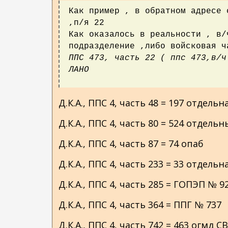
о
Как пример , в обратном адресе 
д
,п/я 22
е
Как оказалось в реальности , в/
р
подразделение ,либо войсковая ч
ж
ППС 473, часть 22 ( ппс 473,в/ч
а
ЛАНО
н
и
Д.К.А., ППС 4, часть 48 = 197 отдел
ю
Д.К.А., ППС 4, часть 80 = 524 отде
Д.К.А., ППС 4, часть 87 = 74 опаб
Д.К.А., ППС 4, часть 233 = 33 отдел
Д.К.А., ППС 4, часть 285 = ГОПЭП № 9
Д.К.А., ППС 4, часть 364 = ППГ № 737
Д.К.А., ППС 4, часть 742 = 463 огмд С