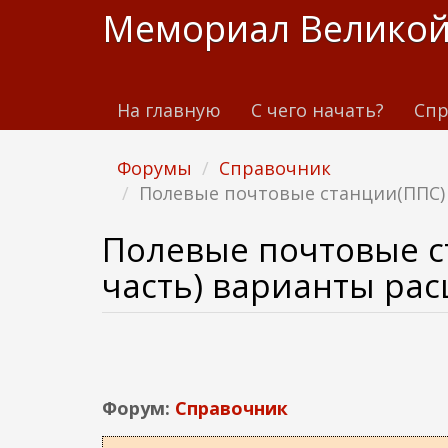
П
Мемориал Великой
е
р
е
На главную
С чего начать?
Спр
й
т
и
Форумы
Справочник
к
Полевые почтовые станции(ППС) 
о
с
Полевые почтовые ст
н
часть) варианты ра
о
в
н
о
м
Форум:
Справочник
у
с