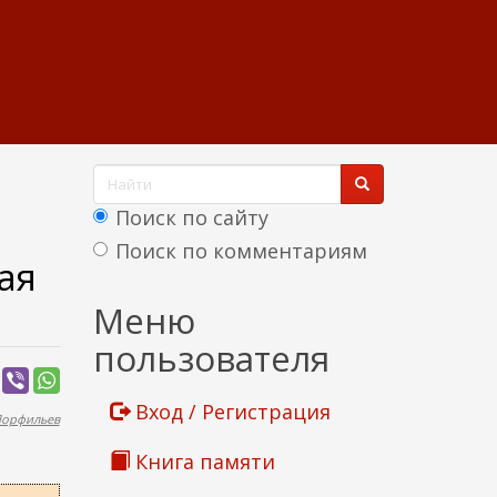
Ф
о
Поиск по сайту
р
Поиск по комментариям
ая
м
Найти
Меню
а
пользователя
п
о
Вход / Регистрация
Порфильев
и
Книга памяти
с