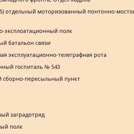
не 25) отдельный моторизованный понтонно-мост
ожно-эксплоатационный полк
йный батальон связи
льная эксплуатационно-телеграфная рота
ионный госпиталь № 543
кий сборно-пересыльный пункт
льный заградотряд
сный полк