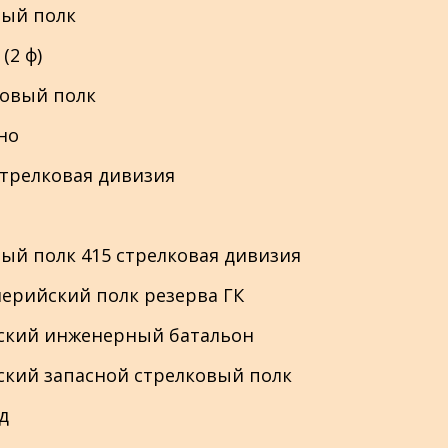
овый полк
 (2 ф)
лковый полк
тно
 стрелковая дивизия
ковый полк 415 стрелковая дивизия
иллерийский полк резерва ГК
мейский инженерный батальон
ейский запасной стрелковый полк
сд