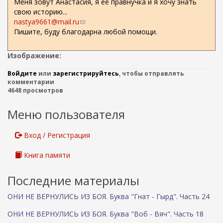
Меня зовут Анастасия, я её правнучка и я хочу знать
свою историю...
nastya9661@mail.ru
(
Пишите, буду благодарна любой помощи.
с
с
ы
Изображение:
л
к
Войдите
или
зарегистрируйтесь
, чтобы отправлять
а
комментарии
4648 просмотров
д
л
Меню пользователя
я
о
т
Вход / Регистрация
п
р
Книга памяти
а
в
Последние материалы
к
и
ОНИ НЕ ВЕРНУЛИСЬ ИЗ БОЯ. Буква "Гнат - Гырд". Часть 24
e
m
ОНИ НЕ ВЕРНУЛИСЬ ИЗ БОЯ. Буква "Воб - Вяч". Часть 18
a