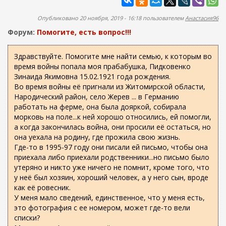
ж
а
а
п
Опубликовано 20 ноября, 2019 - 16:18 пользователем
Анастасия96
н
о
и
Форум:
Помогите, есть вопрос!!!
и
ю
с
Здравствуйте. Помогите мне найти семью, к которым во
время войны попала моя прабабушка, Пидковенко
к
Зинаида Якимовна 15.02.1921 года рождения.
а
Во время войны её пригнали из Житомирской области,
Народический район, село Жерев ... в Германию
работать на ферме, она была дояркой, собирала
морковь на поле...к ней хорошо относились, ей помогли,
а когда закончилась война, они просили её остаться, но
она уехала на родину, где прожила свою жизнь.
Где-то в 1995-97 году они писали ей письмо, чтобы она
приехала либо приехали родственники...но письмо было
утеряно и никто уже ничего не помнит, кроме того, что
у неё был хозяин, хороший человек, а у него сын, вроде
как её ровесник.
У меня мало сведений, единственное, что у меня есть,
это фотография с ее номером, может где-то вели
списки?