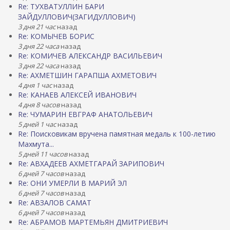
Re: ТУХВАТУЛЛИН БАРИ
ЗАЙДУЛЛОВИЧ(ЗАГИДУЛЛОВИЧ)
3 дня 21 час
назад
Re: КОМЫЧЕВ БОРИС
3 дня 22 часа
назад
Re: КОМИЧЕВ АЛЕКСАНДР ВАСИЛЬЕВИЧ
3 дня 22 часа
назад
Re: АХМЕТШИН ГАРАПША АХМЕТОВИЧ
4 дня 1 час
назад
Re: КАНАЕВ АЛЕКСЕЙ ИВАНОВИЧ
4 дня 8 часов
назад
Re: ЧУМАРИН ЕВГРАФ АНАТОЛЬЕВИЧ
5 дней 1 час
назад
Re: Поисковикам вручена памятная медаль к 100-летию
Махмута...
5 дней 11 часов
назад
Re: АВХАДЕЕВ АХМЕТГАРАЙ ЗАРИПОВИЧ
6 дней 7 часов
назад
Re: ОНИ УМЕРЛИ В МАРИЙ ЭЛ
6 дней 7 часов
назад
Re: АВЗАЛОВ САМАТ
6 дней 7 часов
назад
Re: АБРАМОВ МАРТЕМЬЯН ДМИТРИЕВИЧ