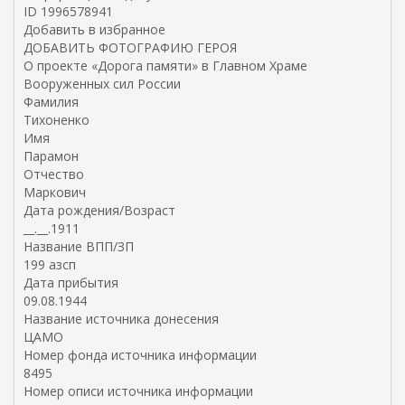
н
ID 1996578941
е
Добавить в избранное
ш
ДОБАВИТЬ ФОТОГРАФИЮ ГЕРОЯ
н
О проекте «Дорога памяти» в Главном Храме
я
Вооруженных сил России
я
Фамилия
с
Тихоненко
с
Имя
ы
Парамон
л
Отчество
к
Маркович
а
Дата рождения/Возраст
)
__.__.1911
Название ВПП/ЗП
199 азсп
Дата прибытия
09.08.1944
Название источника донесения
ЦАМО
Номер фонда источника информации
8495
Номер описи источника информации