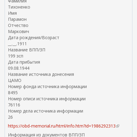
Фамилия
Тихоненко
Имя
Парамон
Отчество
Маркович
Дата рождения/Возраст
__.__.1911
Название ВПП/ЗП
199 зсп
Дата прибытия
09.08.1944
Название источника донесения
ЦАМО
Номер фонда источника информации
8495
Номер описи источника информации
76116
Номер дела источника информации
26
https://obd-memorial.ru/html/info.htm?id=1986292313
(
в
Информация из документов ВПП/ЗП