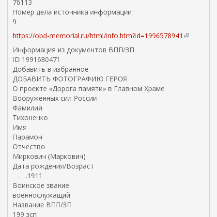
76113
Номер дела источника информации
9
https://obd-memorial.ru/html/info.htm?id=1996578941
(
в
Информация из документов ВПП/ЗП
н
ID 1991680471
е
Добавить в избранное
ш
ДОБАВИТЬ ФОТОГРАФИЮ ГЕРОЯ
н
О проекте «Дорога памяти» в Главном Храме
я
Вооруженных сил России
я
Фамилия
с
Тихоненко
с
Имя
ы
Парамон
л
Отчество
к
Миркович (Маркович)
а
Дата рождения/Возраст
)
__.__.1911
Воинское звание
военнослужащий
Название ВПП/ЗП
199 зсп