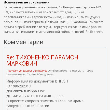
Используемые сокращения
0 - сведения районных военкоматов, 1 - Центральных архивов МО
РФ, 2 - с места гибели и от поисковых отрядов,. 3, 5 - от
родственников и из других источников, К - из книг Памяти других
регионов, И - из интернета, П в прим.- плен,. Г - карточка немецкого
архива о пребывании в плену, Ж - вернулся из плена или с фронта
живым,. Ф - из Книги Памяти Финской войны, п- погиб, б - без вести.
Комментарии
Re: ТИХОНЕНКО ПАРАМОН
МАРКОВИЧ
Постоянная ссылка (Permalink)
Опубликовано 14 мая, 2019 - 00:01
пользователем
Хатира Мансуровна
Информация из документов ВПП/ЗП
ID 1986292313
Добавить в избранное
ДОБАВИТЬ ФОТОГРАФИЮ ГЕРОЯ
О проекте «Дорога памяти» в Главном Храме
Вооруженных сил России