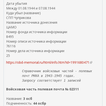
Дата убытия
Между 01.08.1944 и 07.08.1944
Куда убыл (название)
СПП Чуприкова
Название источника донесения
ЦАМО
Номер фонда источника информации
8495
Номер описи источника информации
76116
Номер дела источника информации
25
https://obd-memorial.ru/html/info.htm?id=1991680471
(
в
Справочник войсковых частей - полевых
н
почт РККА в 1943-1945 годах.
е
Запросу соответствует 1 записей
ш
н
Войсковая часть полевая почта № 02311
я
я
Название:
3 осб
с
Подчиненность:
44 осбр
с