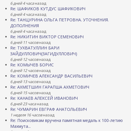
6 дней 4 часа
назад
Re: ШАФИКОВ КУТДУС ШАФИКОВИЧ
6 дней 4 часа
назад
Re: ТАНЦУРИНА ОЛЬГА ПЕТРОВНА. УТОЧНЕНИЯ.
ДОПОЛНЕНИЯ
6 дней 4 часа
назад
Re: НИКИТИН ВИКТОР СЕМЕНОВИЧ
6 дней 11 часов
назад
Re: ТУХВАТУЛЛИН БАРИ
ЗАЙДУЛЛОВИЧ(ЗАГИДУЛЛОВИЧ)
6 дней 12 часов
назад
Re: КОМЫЧЕВ БОРИС
6 дней 12 часов
назад
Re: КОМИЧЕВ АЛЕКСАНДР ВАСИЛЬЕВИЧ
6 дней 13 часов
назад
Re: АХМЕТШИН ГАРАПША АХМЕТОВИЧ
6 дней 15 часов
назад
Re: КАНАЕВ АЛЕКСЕЙ ИВАНОВИЧ
6 дней 23 часа
назад
Re: ЧУМАРИН ЕВГРАФ АНАТОЛЬЕВИЧ
1 неделя 16 часов
назад
Re: Поисковикам вручена памятная медаль к 100-летию
Махмута...