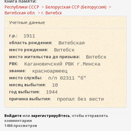
ж
Книга памяти:
и
а
Республики СССР
Белорусская ССР (Белоруссия)
с
н
Витебская обл.
г. Витебск
к
и
Учетные данные
ю
а
г.р.:
1911
область рождения:
Витебская
место рождения:
Витебск
место жительства до призыва:
Витебск
РВК:
Кагановичский РВК г.Минска
звание:
красноармеец
место службы:
п/п 02311 "б"
месяц выбытия:
10
год выбытия:
1944
причина выбытия:
пропал без вести
Войдите
или
зарегистрируйтесь
, чтобы отправлять
комментарии
1466 просмотров