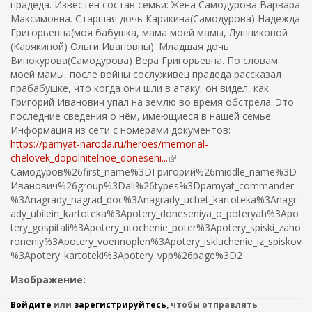
прадеда. Известен состав семьи: Жена Самодурова Варвара
Максимовна. Старшая дочь Карякина(Самодурова) Надежда
Григорьевна(моя бабушка, мама моей мамы, Лушниковой
(Карякиной) Ольги Ивановны). Младшая дочь
Винокурова(Самодурова) Вера Григорьевна. По словам
моей мамы, после войны сослуживец прадеда рассказал
прабабушке, что когда они шли в атаку, он видел, как
Григорий Иванович упал на землю во время обстрела. Это
последние сведения о нём, имеющиеся в нашей семье.
Информация из сети с номерами документов:
https://pamyat-naroda.ru/heroes/memorial-
chelovek_dopolnitelnoe_doneseni...
(
Самодуров%26first_name%3DГригорий%26middle_name%3D
в
Иванович%26group%3Dall%26types%3Dpamyat_commander
н
%3Anagrady_nagrad_doc%3Anagrady_uchet_kartoteka%3Anagr
е
ady_ubilein_kartoteka%3Apotery_doneseniya_o_poteryah%3Apo
ш
tery_gospitali%3Apotery_utochenie_poter%3Apotery_spiski_zaho
н
roneniy%3Apotery_voennoplen%3Apotery_iskluchenie_iz_spiskov
я
%3Apotery_kartoteki%3Apotery_vpp%26page%3D2
я
с
Изображение:
с
ы
Войдите
или
зарегистрируйтесь
, чтобы отправлять
л