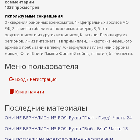
комментарии
к
1328 просмотров
а
Используемые сокращения
)
0 - сведения районных военкоматов, 1 - Центральных архивов МО
РФ, 2 - с места гибели и от поисковых отрядов,. 3, 5 - от
родственников и из других источников, К - из книг Памяти других
регионов, И - из интернета, П в прим.- плен,. Г - карточка немецкого
архива о пребывании в плену, Ж - вернулся из плена или с фронта
живым,. Ф - из Книги Памяти Финской войны, п- погиб, б - без вести.
Меню пользователя
Вход / Регистрация
Книга памяти
Последние материалы
ОНИ НЕ ВЕРНУЛИСЬ ИЗ БОЯ. Буква "Гнат - Гырд". Часть 24
ОНИ НЕ ВЕРНУЛИСЬ ИЗ БОЯ. Буква "Воб - Вяч". Часть 18
ОНИ ПОГИБЛИ НА НОВГОРОДЧИНЕ. г.БОРОВИЧИ