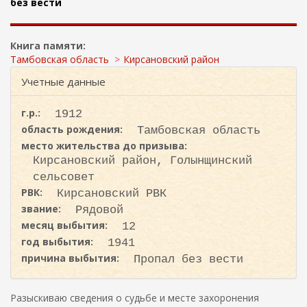
ж
без вести
и
а
с
н
к
и
Книга памяти:
ю
а
Тамбовская область
Кирсановский район
Учетные данные
г.р.:
1912
область рождения:
Тамбовская область
место жительства до призыва:
Кирсановский район, Голынщинский
сельсовет
РВК:
Кирсановский РВК
звание:
Рядовой
месяц выбытия:
12
год выбытия:
1941
причина выбытия:
Пропал без вести
Разыскиваю сведения о судьбе и месте захоронения