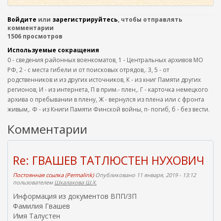
Войдите
или
зарегистрируйтесь
, чтобы отправлять
комментарии
1506 просмотров
Используемые сокращения
0 - сведения районных военкоматов, 1 - Центральных архивов МО
РФ, 2 - с места гибели и от поисковых отрядов,. 3, 5 - от
родственников и из других источников, К - из книг Памяти других
регионов, И - из интернета, П в прим.- плен,. Г - карточка немецкого
архива о пребывании в плену, Ж - вернулся из плена или с фронта
живым,. Ф - из Книги Памяти Финской войны, п- погиб, б - без вести.
Комментарии
Re: ГВАШЕВ ТАТЛЮСТЕН НУХОВИЧ
Постоянная ссылка (Permalink)
Опубликовано 11 января, 2019 - 13:12
пользователем
Шхалахова Ш.Х.
Информация из документов ВПП/ЗП
Фамилия Гвашев
Имя Талустен