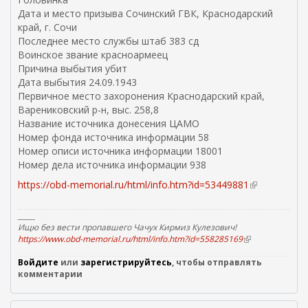
с
Дата и место призыва Сочинский ГВК, Краснодарский
с
край, г. Сочи
ы
Последнее место службы штаб 383 сд
л
Воинское звание красноармеец
к
Причина выбытия убит
а
Дата выбытия 24.09.1943
)
Первичное место захоронения Краснодарский край,
Варениковский р-н, выс. 258,8
Название источника донесения ЦАМО
Номер фонда источника информации 58
Номер описи источника информации 18001
Номер дела источника информации 938
https://obd-memorial.ru/html/info.htm?id=53449881
(
в
н
_____
е
Ищю без вести пропавшего Чачух Кирмиз Кулезович!
https://www.obd-memorial.ru/html/info.htm?id=558285169
(
ш
в
н
Войдите
или
зарегистрируйтесь
, чтобы отправлять
н
я
комментарии
е
я
ш
с
н