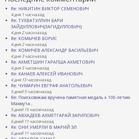
Re: НИКИТИН ВИКТОР СЕМЕНОВИЧ
4 дня 1 час
назад
Re: ТУХВАТУЛЛИН БАРИ
ЗАЙДУЛЛОВИЧ(ЗАГИДУЛЛОВИЧ)
4 дня 2 часа
назад
Re: КОМЫЧЕВ БОРИС
4 дня 2 часа
назад
Re: КОМИЧЕВ АЛЕКСАНДР ВАСИЛЬЕВИЧ
4 дня 3 часа
назад
Re: АХМЕТШИН ГАРАПША АХМЕТОВИЧ
4 дня 5 часов
назад
Re: КАНАЕВ АЛЕКСЕЙ ИВАНОВИЧ
4 дня 13 часов
назад
Re: ЧУМАРИН ЕВГРАФ АНАТОЛЬЕВИЧ
5 дней 5 часов
назад
Re: Поисковикам вручена памятная медаль к 100-летию
Махмута...
5 дней 15 часов
назад
Re: АВХАДЕЕВ АХМЕТГАРАЙ ЗАРИПОВИЧ
6 дней 11 часов
назад
Re: ОНИ УМЕРЛИ В МАРИЙ ЭЛ
6 дней 11 часов
назад
Re: АВЗАЛОВ САМАТ