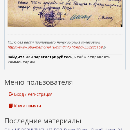
_____
Ищю без вести пропавшего Чачух Кирмиз Кулезович!
https://www.obd-memorial.ru/html/info.htm?id=558285169
(
в
Войдите
или
зарегистрируйтесь
, чтобы отправлять
н
комментарии
е
ш
н
я
Меню пользователя
я
с
с
Вход / Регистрация
ы
л
Книга памяти
к
а
)
Последние материалы
ОНИ НЕ ВЕРНУЛИСЬ ИЗ БОЯ. Буква "Гнат - Гырд". Часть 24