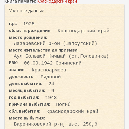
ж
Книга памяти:
Краснодарский край
и
а
с
Учетные данные
н
к
и
ю
г.р.:
1925
а
область рождения:
Краснодарский край
место рождения:
Лазаревский р-он (Шапсугский)
место жительства до призыва:
Аул Большой Кичмай (ст.Головинка)
РВК:
06.09.1942 Сочинский
звание:
Красноармеец
должность:
Рядовой
день выбытия:
24
месяц выбытия:
9
год выбытия:
1943
причина выбытия:
Погиб
обл. выбытия:
Краснодарский край
место выбытия:
Варениковский р-н, выс. 258,8