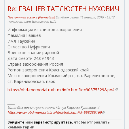
с
я
я
ы
Re: ГВАШЕВ ТАТЛЮСТЕН НУХОВИЧ
с
л
с
к
Постоянная ссылка (Permalink)
Опубликовано 11 января, 2019 - 13:12
ы
пользователем
Шхалахова Ш.Х.
а
л
)
Информация из списков захоронения
к
а
Фамилия Гвашев
)
Имя Таусейин
Отчество Нуфриевич
Воинское звание рядовой
Дата смерти 24.09.1943
Страна захоронения Россия
Регион захоронения Краснодарский край
Место захоронения Крымский р-н, с.п. Варениковское,
ст. Варениковская, парк
https://obd-memorial.ru/html/info.htm?id=90375329&p=4
(
в
н
_____
е
Ищю без вести пропавшего Чачух Кирмиз Кулезович!
https://www.obd-memorial.ru/html/info.htm?id=558285169
(
ш
в
н
Войдите
или
зарегистрируйтесь
, чтобы отправлять
н
я
комментарии
е