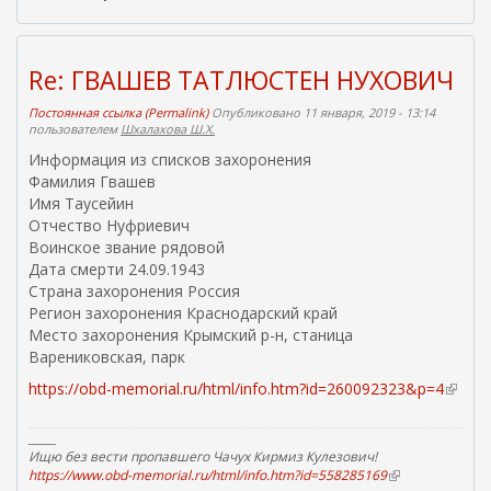
я
ш
с
н
с
я
я
ы
Re: ГВАШЕВ ТАТЛЮСТЕН НУХОВИЧ
с
л
с
к
Постоянная ссылка (Permalink)
Опубликовано 11 января, 2019 - 13:14
ы
пользователем
Шхалахова Ш.Х.
а
л
)
Информация из списков захоронения
к
а
Фамилия Гвашев
)
Имя Таусейин
Отчество Нуфриевич
Воинское звание рядовой
Дата смерти 24.09.1943
Страна захоронения Россия
Регион захоронения Краснодарский край
Место захоронения Крымский р-н, станица
Варениковская, парк
https://obd-memorial.ru/html/info.htm?id=260092323&p=4
(
в
н
_____
е
Ищю без вести пропавшего Чачух Кирмиз Кулезович!
https://www.obd-memorial.ru/html/info.htm?id=558285169
(
ш