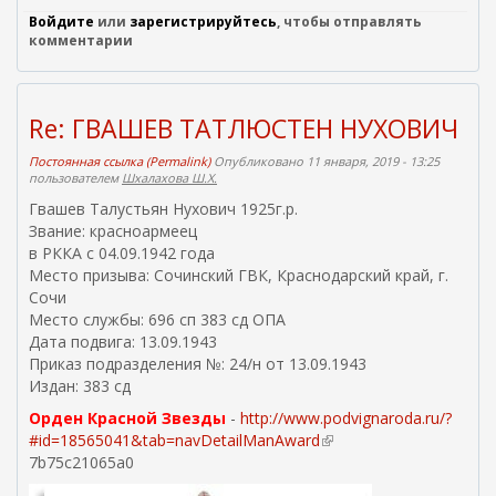
в
н
Войдите
или
зарегистрируйтесь
, чтобы отправлять
н
я
комментарии
е
я
ш
с
н
с
я
я
ы
Re: ГВАШЕВ ТАТЛЮСТЕН НУХОВИЧ
с
л
с
к
Постоянная ссылка (Permalink)
Опубликовано 11 января, 2019 - 13:25
ы
пользователем
Шхалахова Ш.Х.
а
л
)
Гвашев Талустьян Нухович 1925г.р.
к
а
Звание: красноармеец
)
в РККА с 04.09.1942 года
Место призыва: Сочинский ГВК, Краснодарский край, г.
Сочи
Место службы: 696 сп 383 сд ОПА
Дата подвига: 13.09.1943
Приказ подразделения №: 24/н от 13.09.1943
Издан: 383 сд
Орден Красной Звезды
-
http://www.podvignaroda.ru/?
#id=18565041&tab=navDetailManAward
(
7b75c21065a0
в
н