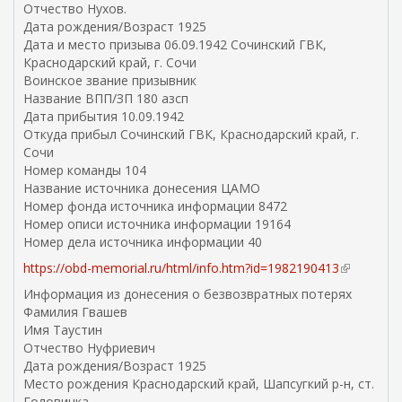
Отчество Нухов.
Дата рождения/Возраст 1925
Дата и место призыва 06.09.1942 Сочинский ГВК,
Краснодарский край, г. Сочи
Воинское звание призывник
Название ВПП/ЗП 180 азсп
Дата прибытия 10.09.1942
Откуда прибыл Сочинский ГВК, Краснодарский край, г.
Сочи
Номер команды 104
Название источника донесения ЦАМО
Номер фонда источника информации 8472
Номер описи источника информации 19164
Номер дела источника информации 40
https://obd-memorial.ru/html/info.htm?id=1982190413
(
в
Информация из донесения о безвозвратных потерях
н
Фамилия Гвашев
е
Имя Таустин
ш
Отчество Нуфриевич
н
Дата рождения/Возраст 1925
я
Место рождения Краснодарский край, Шапсугкий р-н, ст.
я
Головинка