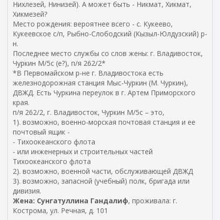
Нихлезей, Нинизей). А может быть - Никмат, Хикмат,
Хикмезей?
Место рождения: вероятнее всего - с. Кукеево,
Кукеевское с/п, Рыбно-Слободский (Кызыл-Юлдузский) р-
н.
Последнее место службы со слов жены: г. Владивосток,
Чуркин М/5с (е?), п/я 262/2*
*В Первомайском р-не г. Владивостока есть
железнодорожная станция Мыс-Чуркин (М. Чуркин),
ДВЖД. Есть Чуркина переулок в г. Артем Приморского
края.
п/я 262/2, г. Владивосток, Чуркин М/5с – это,
1). возможно, военно-морская почтовая станция и ее
почтовый ящик -
- Тихоокеанского флота
- или инженерных и строительных частей
Тихоокеанского флота
2). возможно, военной части, обслуживающей ДВЖД
3). возможно, запасной (учебный) полк, бригада или
дивизия.
Жена: Сунгатуллина Гандалиф
, проживала: г.
Кострома, ул. Речная, д. 101