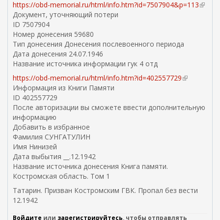
https://obd-memorial.ru/html/info.htm?id=7507904&p=113
(
Документ, уточняющий потери
в
ID 7507904
н
Номер донесения 59680
е
Тип донесения Донесения послевоенного периода
ш
Дата донесения 24.07.1946
н
Название источника информации гук 4 отд
я
я
https://obd-memorial.ru/html/info.htm?id=402557729
(
с
Информация из Книги Памяти
в
с
ID 402557729
н
ы
После авторизации вы сможете ввести дополнительную
е
л
информацию
ш
к
Добавить в избранное
н
а
Фамилия СУНГАТУЛИН
я
)
Имя Нинизей
я
Дата выбытия __.12.1942
с
Название источника донесения Книга памяти.
с
Костромская область. Том 1
ы
л
Татарин. Призван Костромским ГВК. Пропал без вести
к
12.1942
а
)
Войдите
или
зарегистрируйтесь
, чтобы отправлять