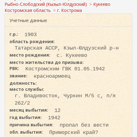
с
ж
Рыбно-Слободский (Кызыл-Юлдузский)
Кукеево
а
к
Костромская область
г. Кострома
н
а
и
Учетные данные
ю
г.р.:
1903
область рождения:
Татарская АССР, Кзыл-Юлдузский р-н
место рождения:
с. Кукеево
место жительства до призыва:
РВК:
Костромским ГВК 01.05.1942
звание:
красноармеец
должность:
место службы:
г. Владивосток, Чуркин М/5 с, п/я
262/2
месяц выбытия:
12
год выбытия:
1942
причина выбытия:
пропал без вести
обл. выбытия:
Приморский край?