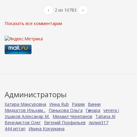
‹
2 из 10783
›
Показать все комментарии
Администраторы
Хатира Мансуровна
Инна Rub
Рахим
Винни
Мидхатов Ильхам...
Панькова Ольга
Гөлнара
venera i
Ушаков Александр М.
Михаил Черепанов
Tatiana Al
Венедиктов Олег
Евгений Порфильев
лилия317
444 иптап
Ирина Кокуркина