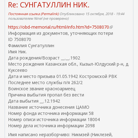
Re: СУНГАТУЛЛИН НИК.
Постоянная ссылка (Permalink)
Опубликовано 15 октября, 2018 - 19:44
пользователем
Ninel (не проверено)
https://obd-memorial.ru/html/info.htm?id=7508070
(
Информация из документов, уточняющих потери
в
ID 7508070
н
Фамилия Сунгатуллин
е
Имя Ник.
ш
Дата рождения/Возраст __.__.1902
н
Место рождения Казанская обл., Кызыл-Юлдуский р-н, д.
я
Куксеево
я
Дата и место призыва 01.05.1942 Костромской РВК
с
Последнее место службы п/я 262/2
с
Воинское звание красноармеец
ы
Причина выбытия пропал без вести
л
Дата выбытия __.12.1942
к
Название источника донесения ЦАМО
а
Номер фонда источника информации 58
)
Номер описи источника информации 18004
Номер дела источника информации 2098
Имя написано неразборчиво: Никмзей (Никлезей,