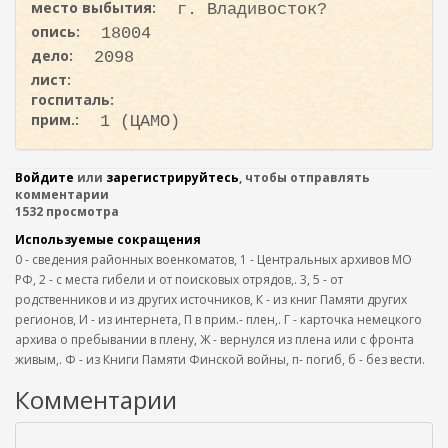
место выбытия:
г. Владивосток?
опись:
18004
дело:
2098
лист:
госпиталь:
прим.:
1 (ЦАМО)
Войдите
или
зарегистрируйтесь
, чтобы отправлять
комментарии
1532 просмотра
Используемые сокращения
0 - сведения районных военкоматов, 1 - Центральных архивов МО
РФ, 2 - с места гибели и от поисковых отрядов,. 3, 5 - от
родственников и из других источников, К - из книг Памяти других
регионов, И - из интернета, П в прим.- плен,. Г - карточка немецкого
архива о пребывании в плену, Ж - вернулся из плена или с фронта
живым,. Ф - из Книги Памяти Финской войны, п- погиб, б - без вести.
Комментарии