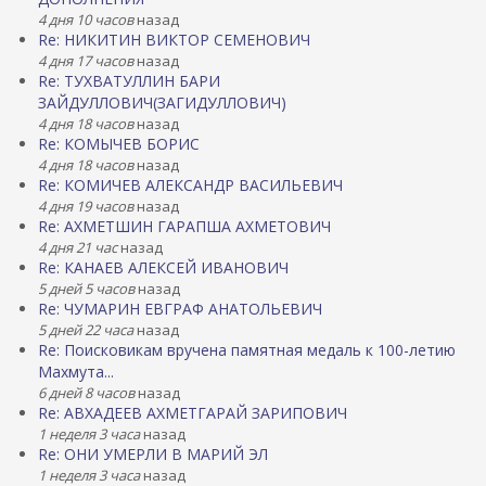
4 дня 10 часов
назад
Re: НИКИТИН ВИКТОР СЕМЕНОВИЧ
4 дня 17 часов
назад
Re: ТУХВАТУЛЛИН БАРИ
ЗАЙДУЛЛОВИЧ(ЗАГИДУЛЛОВИЧ)
4 дня 18 часов
назад
Re: КОМЫЧЕВ БОРИС
4 дня 18 часов
назад
Re: КОМИЧЕВ АЛЕКСАНДР ВАСИЛЬЕВИЧ
4 дня 19 часов
назад
Re: АХМЕТШИН ГАРАПША АХМЕТОВИЧ
4 дня 21 час
назад
Re: КАНАЕВ АЛЕКСЕЙ ИВАНОВИЧ
5 дней 5 часов
назад
Re: ЧУМАРИН ЕВГРАФ АНАТОЛЬЕВИЧ
5 дней 22 часа
назад
Re: Поисковикам вручена памятная медаль к 100-летию
Махмута...
6 дней 8 часов
назад
Re: АВХАДЕЕВ АХМЕТГАРАЙ ЗАРИПОВИЧ
1 неделя 3 часа
назад
Re: ОНИ УМЕРЛИ В МАРИЙ ЭЛ
1 неделя 3 часа
назад