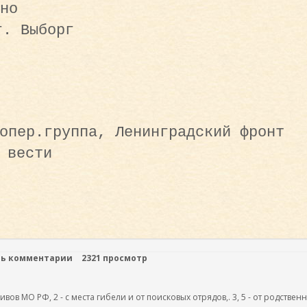
но
г. Выборг
опер.группа, Ленинградский фронт
 вести
ть комментарии
2321 просмотр
ов МО РФ, 2 - с места гибели и от поисковых отрядов,. 3, 5 - от родствен