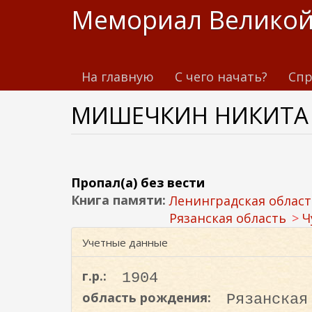
П
Мемориал Великой
е
р
е
На главную
С чего начать?
Спр
й
т
МИШЕЧКИН НИКИТА
и
к
о
с
н
Пропал(а) без вести
о
Книга памяти:
Ленинградская област
в
Рязанская область
Ч
н
Учетные данные
о
м
г.р.:
1904
у
область рождения:
Рязанская
с