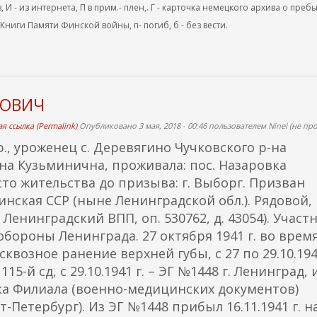
, И - из интернета, П в прим.- плен,. Г - карточка немецкого архива о преб
 Книги Памяти Финской войны, п- погиб, б - без вести.
РОВИЧ
я ссылка (Permalink)
Опубликовано 3 мая, 2018 - 00:46 пользователем
Ninel (не пр
., уроженец с. Деревягино Чучковского р-на
на Кузьминична, проживала: пос. Назаровка
сто жительства до призыва: г. Выборг. Призван
Финская ССР (ныне Ленинградской обл.). Рядовой,
 Ленинградский ВПП, оп. 530762, д. 43054). Участ
бороны Ленинграда. 27 октября 1941 г. во врем
квозное ранение верхней губы, с 27 по 29.10.1941
5-й сд, с 29.10.1941 г. – ЭГ №1448 г. Ленинград, 
вка Филиала (военно-медицинских документов)
-Петербург). Из ЭГ №1448 прибыл 16.11.1941 г. н