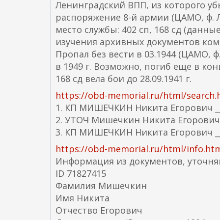
Ленинградский ВПП, из которого убы
распоряжение 8-й армии (ЦАМО, ф. Л
место службы: 402 сп, 168 сд (дан
изучения архивных документов ком
Пропал без вести в 03.1944 (ЦАМО, ф.
в 1949 г. Возможно, погиб еще в кон
168 сд вела бои до 28.09.1941 г.
https://obd-memorial.ru/html/sea
1. КП МИШЕЧКИН Никита Егорович __
2. УТОЧ Мишечкин Никита Егорович __
3. КП МИШЕЧКИН Никита Егорович __._
https://obd-memorial.ru/html/info.ht
Информация из документов, уточн
ID 71827415
Фамилия Мишечкин
Имя Никита
Отчество Егорович