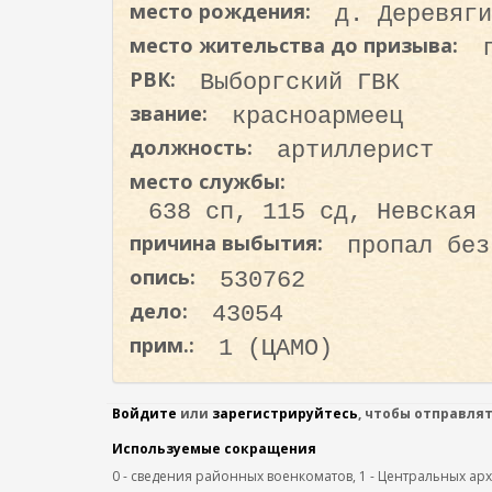
место рождения:
д. Деревяги
о
д
место жительства до призыва:
е
РВК:
Выборгский ГВК
р
звание:
красноармеец
ж
должность:
артиллерист
а
н
место службы:
и
638 сп, 115 сд, Невская 
ю
причина выбытия:
пропал без
опись:
530762
дело:
43054
прим.:
1 (ЦАМО)
Войдите
или
зарегистрируйтесь
, чтобы отправля
Используемые сокращения
0 - сведения районных военкоматов, 1 - Центральных архив