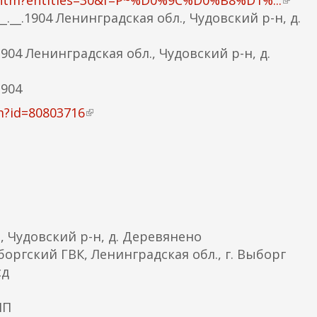
h.htm?entities=30&f=P~%D0%9C%D0%B8%D1%...
(
с
__.1904 Ленинградская обл., Чудовский р-н, д.
в
с
н
ы
904 Ленинградская обл., Чудовский р-н, д.
е
л
ш
к
1904
н
а
я
m?id=80803716
(
)
я
в
с
н
с
е
ы
ш
л
н
к
я
а
 Чудовский р-н, д. Деревянено
я
)
боргский ГВК, Ленинградская обл., г. Выборг
с
сд
с
ы
ПП
л