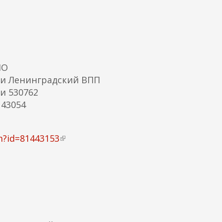
к
а
)
МО
и Ленинградский ВПП
и 530762
43054
m?id=81443153
(
в
н
е
ш
н
я