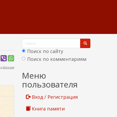
Ф
о
Поиск по сайту
р
Поиск по комментариям
м
д Маскаев
Найти
Меню
а
пользователя
п
о
Вход / Регистрация
и
Книга памяти
с