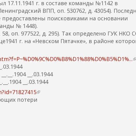
л 17.11.1941 г. в составе команды №1142 в
енинградский ВПП, оп. 530762, д. 43054). Послед
ные предоставлены поисковиками на основании
анды № 1448).
 58, оп. 977522, д. 295). Так определено ГУК НКО 
це1941 г. на «Невском Пятачке», в районе которо
rch.htm?f=P~%D0%9C%D0%B8%D1%88%D0%B5%D1%...
(
.03.1944
в
.__.1904 __.03.1944
_.1904 __.03.1944
е
m?id=71827415
(
яющих потери
в
я
н
я
е
с
ш
с
н