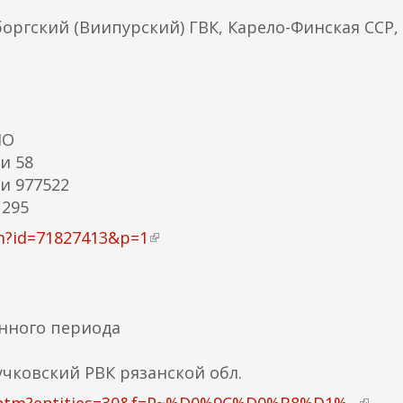
я
л
боргский (Виипурский) ГВК, Карело-Финская ССР,
я
к
с
а
с
)
ы
л
МО
к
и 58
а
и 977522
)
 295
tm?id=71827413&p=1
(
в
н
е
нного периода
ш
н
чковский РВК рязанской обл.
я
я