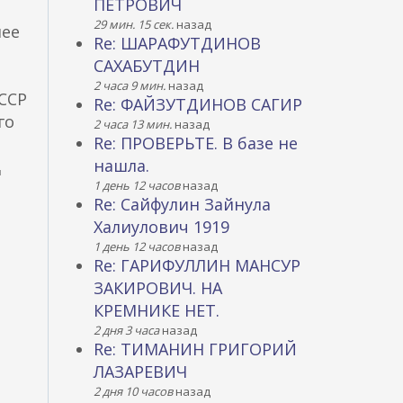
ПЕТРОВИЧ
29 мин. 15 сек.
назад
нее
Re: ШАРАФУТДИНОВ
САХАБУТДИН
2 часа 9 мин.
назад
СССР
Re: ФАЙЗУТДИНОВ САГИР
го
2 часа 13 мин.
назад
Re: ПРОВЕРЬТЕ. В базе не
нашла.
1 день 12 часов
назад
Re: Сайфулин Зайнула
н
Халиулович 1919
1 день 12 часов
назад
ш
Re: ГАРИФУЛЛИН МАНСУР
н
ЗАКИРОВИЧ. НА
КРЕМНИКЕ НЕТ.
2 дня 3 часа
назад
Re: ТИМАНИН ГРИГОРИЙ
ЛАЗАРЕВИЧ
2 дня 10 часов
назад
ы