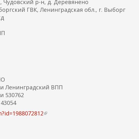
 Чудовский р-н, д. Деревянено
я
боргский ГВК, Ленинградская обл., г. Выборг
с
сд
с
ы
ПП
л
к
а
)
МО
и Ленинградский ВПП
и 530762
43054
tm?id=1988072812
(
в
н
е