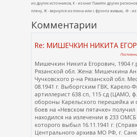
из других источников, К - из книг Памяти других регионов
плену, Ж - вернулся из плена или с фронта живым,. Ф - из
Комментарии
Re: МИШЕЧКИН НИКИТА ЕГО
Постоянна
Мишечкин Никита Егорович, 1904 г.р
Рязанской обл. Жена: Мишечкина Ан
Чучковского р-на Рязанской обл. Ме
08.1941 г. Выборгским ГВК, Карело-
артиллерист 638 сп, 115 сд (ЦАМО, ф.
обороны Карельского перешейка и о
боев на «Невском пятачке» получил с
находился на излечении в 233 ОМСБ 11
которого выбыл 16.11.1941 г. (Спра
Центрального архива МО РФ, г. Санкт