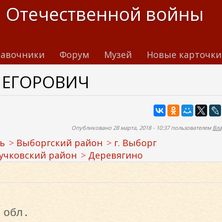
 Отечественной войны
авочники
Форум
Музей
Новые карточки
 ЕГОРОВИЧ
Опубликовано 28 марта, 2018 - 10:37 пользователем
Вла
ь
Выборгский район
г. Выборг
учковский район
Деревягино
 обл.