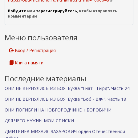
в
Войдите
или
зарегистрируйтесь
, чтобы отправлять
н
комментарии
е
ш
н
Меню пользователя
я
я
с
Вход / Регистрация
с
ы
Книга памяти
л
к
Последние материалы
а
)
ОНИ НЕ ВЕРНУЛИСЬ ИЗ БОЯ. Буква "Гнат - Гырд". Часть 24
ОНИ НЕ ВЕРНУЛИСЬ ИЗ БОЯ. Буква "Воб - Вяч". Часть 18
ОНИ ПОГИБЛИ НА НОВГОРОДЧИНЕ. г.БОРОВИЧИ
ДЛЯ ЧЕГО НУЖНЫ МОИ СПИСКИ
ДМИТРИЕВ МИХАИЛ ЗАХАРОВИЧ-орден Отечественной
войны