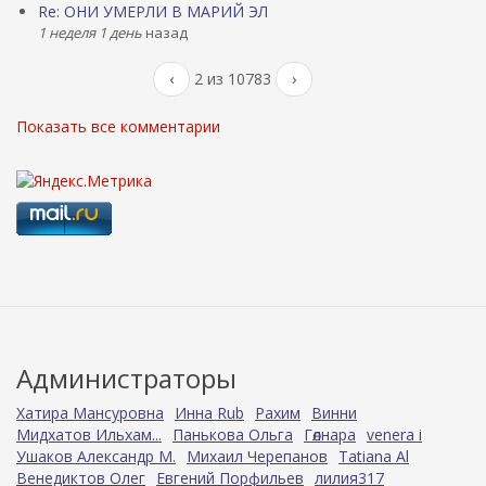
Re: ОНИ УМЕРЛИ В МАРИЙ ЭЛ
1 неделя 1 день
назад
‹
2 из 10783
›
Показать все комментарии
Администраторы
Хатира Мансуровна
Инна Rub
Рахим
Винни
Мидхатов Ильхам...
Панькова Ольга
Гөлнара
venera i
Ушаков Александр М.
Михаил Черепанов
Tatiana Al
Венедиктов Олег
Евгений Порфильев
лилия317