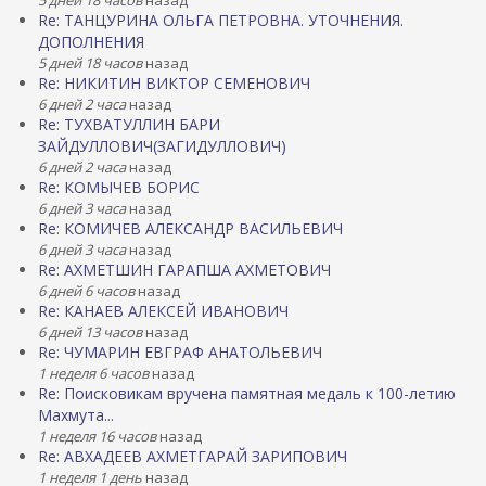
5 дней 18 часов
назад
Re: ТАНЦУРИНА ОЛЬГА ПЕТРОВНА. УТОЧНЕНИЯ.
ДОПОЛНЕНИЯ
5 дней 18 часов
назад
Re: НИКИТИН ВИКТОР СЕМЕНОВИЧ
6 дней 2 часа
назад
Re: ТУХВАТУЛЛИН БАРИ
ЗАЙДУЛЛОВИЧ(ЗАГИДУЛЛОВИЧ)
6 дней 2 часа
назад
Re: КОМЫЧЕВ БОРИС
6 дней 3 часа
назад
Re: КОМИЧЕВ АЛЕКСАНДР ВАСИЛЬЕВИЧ
6 дней 3 часа
назад
Re: АХМЕТШИН ГАРАПША АХМЕТОВИЧ
6 дней 6 часов
назад
Re: КАНАЕВ АЛЕКСЕЙ ИВАНОВИЧ
6 дней 13 часов
назад
Re: ЧУМАРИН ЕВГРАФ АНАТОЛЬЕВИЧ
1 неделя 6 часов
назад
Re: Поисковикам вручена памятная медаль к 100-летию
Махмута...
1 неделя 16 часов
назад
Re: АВХАДЕЕВ АХМЕТГАРАЙ ЗАРИПОВИЧ
1 неделя 1 день
назад