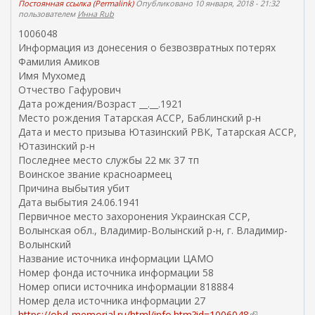
Постоянная ссылка (Permalink)
Опубликовано 10 января, 2018 - 21:32
пользователем
Инна Rub
1006048
Информация из донесения о безвозвратных потерях
Фамилия Амиков
Имя Мухомед
Отчество Гафурович
Дата рождения/Возраст __.__.1921
Место рождения Татарская АССР, Баблинский р-н
Дата и место призыва Ютазинский РВК, Татарская АССР,
Ютазинский р-н
Последнее место службы 22 мк 37 тп
Воинское звание красноармеец
Причина выбытия убит
Дата выбытия 24.06.1941
Первичное место захоронения Украинская ССР,
Волынская обл., Владимир-Волынский р-н, г. Владимир-
Волынский
Название источника информации ЦАМО
Номер фонда источника информации 58
Номер описи источника информации 818884
Номер дела источника информации 27
https://obd-memorial.ru/html/info.htm?id=1006048
(