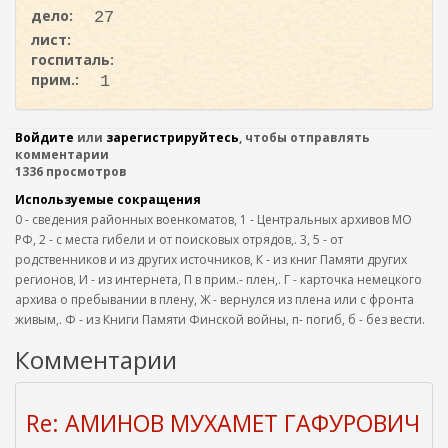
дело:
27
лист:
госпиталь:
прим.:
1
Войдите
или
зарегистрируйтесь
, чтобы отправлять
комментарии
1336 просмотров
Используемые сокращения
0 - сведения районных военкоматов, 1 - Центральных архивов МО
РФ, 2 - с места гибели и от поисковых отрядов,. 3, 5 - от
родственников и из других источников, К - из книг Памяти других
регионов, И - из интернета, П в прим.- плен,. Г - карточка немецкого
архива о пребывании в плену, Ж - вернулся из плена или с фронта
живым,. Ф - из Книги Памяти Финской войны, п- погиб, б - без вести.
Комментарии
Re: АМИНОВ МУХАМЕТ ГАФУРОВИЧ