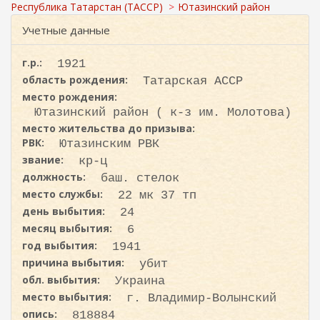
ж
и
Республика Татарстан (ТАССР)
Ютазинский район
а
с
н
Учетные данные
к
и
ю
а
г.р.:
1921
область рождения:
Татарская АССР
место рождения:
Ютазинский район ( к-з им. Молотова)
место жительства до призыва:
РВК:
Ютазинским РВК
звание:
кр-ц
должность:
баш. стелок
место службы:
22 мк 37 тп
день выбытия:
24
месяц выбытия:
6
год выбытия:
1941
причина выбытия:
убит
обл. выбытия:
Украина
место выбытия:
г. Владимир-Волынский
опись:
818884