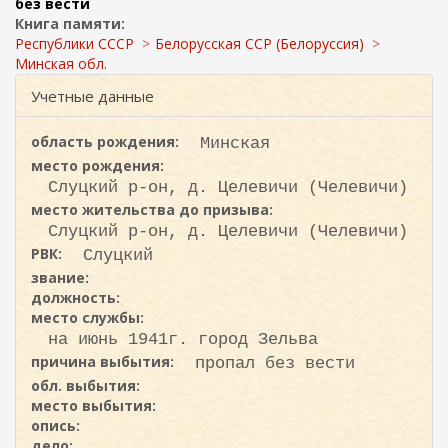
ж
без вести
и
а
Книга памяти:
с
н
Республики СССР
Белорусская ССР (Белоруссия)
к
и
Минская обл.
ю
а
Учетные данные
область рождения:
Минская
место рождения:
Слуцкий р-он, д. Целевичи (Челевичи)
место жительства до призыва:
Слуцкий р-он, д. Целевичи (Челевичи)
РВК:
Слуцкий
звание:
должность:
место службы:
на июнь 1941г. город Зельва
причина выбытия:
пропал без вести
обл. выбытия:
место выбытия:
опись:
дело: