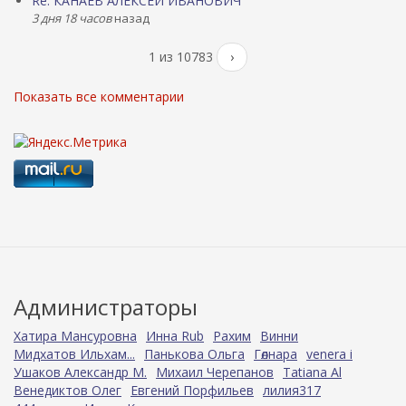
Re: КАНАЕВ АЛЕКСЕЙ ИВАНОВИЧ
3 дня 18 часов
назад
1 из 10783
›
Показать все комментарии
Администраторы
Хатира Мансуровна
Инна Rub
Рахим
Винни
Мидхатов Ильхам...
Панькова Ольга
Гөлнара
venera i
Ушаков Александр М.
Михаил Черепанов
Tatiana Al
Венедиктов Олег
Евгений Порфильев
лилия317