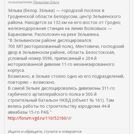
пользователем
Панькова Ольга
Зе́льва (белор. Зэ́льва) — городской посёлок в
Гродненской области Белоруссии, центр Зельвенского
района. Находится за 132 км на юго-восток от Гродно;
железнодорожная станция на линии Волковыск —
Барановичи. Расположен на реке Зельвянка.
"В Зельвинском районе дислоцировался:
700 МП (моторизованный полк), Ментовичи, господский
двор в Зельвинском районе, область Белостокская,
условный номер 9596, приписанный к 204-й
моторизованной дивизии 11-го механизированного
корпуса.
Возможно, в Зельве стояло одно из его подразделений,
повторяю – возможно.
В самой Зельве дислоцировались дивизионы 311-го
гаубичного артиллерийского полка и 500-й
строительный батальон НКВД (объект № 161). Там
велись работы по строительству аэродрома 44-й
авиабазы 15-го РАБ."
http://forum.vgd.ru/110/52160/
(
в
н
Ищите и обрящете, стучите и отверзется