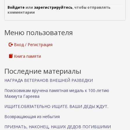
е
Войдите
или
зарегистрируйтесь
ш
, чтобы отправлять
комментарии
н
я
я
Меню пользователя
с
с
ы
Вход / Регистрация
л
к
Книга памяти
а
)
Последние материалы
НАГРАДА ВЕТЕРАНОВ ВНЕШНЕЙ РАЗВЕДКИ
Поисковикам вручена памятная медаль к 100-летию
Махмута Гареева
ИЩИТЕ.ОБЯЗАТЕЛЬНО ИЩИТЕ. ВАШИ ДЕДЫ ЖДУТ.
Возвращающая из небытия
ПРИЗНАТЬ, НАКОНЕЦ, НАШИХ ДЕДОВ ПОГИБШИМИ