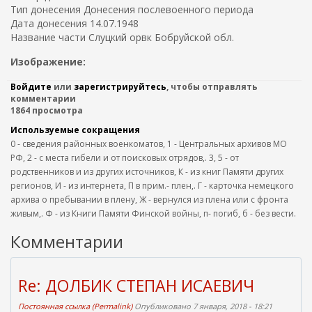
Тип донесения Донесения послевоенного периода
Дата донесения 14.07.1948
Название части Слуцкий орвк Бобруйской обл.
Изображение:
Войдите
или
зарегистрируйтесь
, чтобы отправлять
комментарии
1864 просмотра
Используемые сокращения
0 - сведения районных военкоматов, 1 - Центральных архивов МО
РФ, 2 - с места гибели и от поисковых отрядов,. 3, 5 - от
родственников и из других источников, К - из книг Памяти других
регионов, И - из интернета, П в прим.- плен,. Г - карточка немецкого
архива о пребывании в плену, Ж - вернулся из плена или с фронта
живым,. Ф - из Книги Памяти Финской войны, п- погиб, б - без вести.
Комментарии
Re: ДОЛБИК СТЕПАН ИСАЕВИЧ
Постоянная ссылка (Permalink)
Опубликовано 7 января, 2018 - 18:21