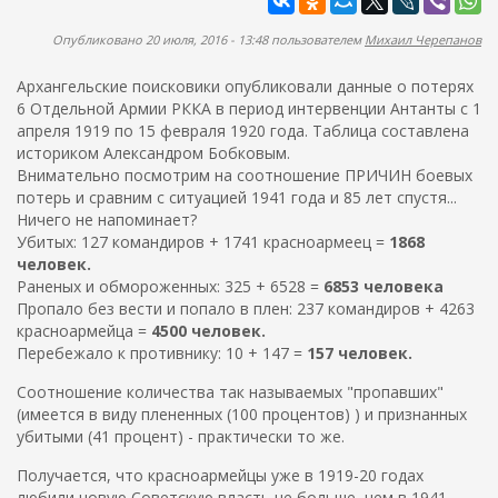
ж
а
а
п
Опубликовано 20 июля, 2016 - 13:48 пользователем
Михаил Черепанов
н
о
и
Архангельские поисковики опубликовали данные о потерях
и
ю
6 Отдельной Армии РККА в период интервенции Антанты с 1
с
апреля 1919 по 15 февраля 1920 года. Таблица составлена
к
историком Александром Бобковым.
Внимательно посмотрим на соотношение ПРИЧИН боевых
а
потерь и сравним с ситуацией 1941 года и 85 лет спустя...
Ничего не напоминает?
Убитых: 127 командиров + 1741 красноармеец =
1868
человек.
Раненых и обмороженных: 325 + 6528 =
6853 человека
Пропало без вести и попало в плен: 237 командиров + 4263
красноармейца =
4500 человек.
Перебежало к противнику: 10 + 147 =
157 человек.
Соотношение количества так называемых "пропавших"
(имеется в виду плененных (100 процентов) ) и признанных
убитыми (41 процент) - практически то же.
Получается, что красноармейцы уже в 1919-20 годах
любили новую Советскую власть не больше, чем в 1941