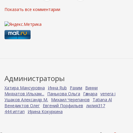
Показать все комментарии
Администраторы
Хатира Мансуровна
Инна Rub
Рахим
Винни
Мидхатов Ильхам...
Панькова Ольга
Гөлнара
venera i
Ушаков Александр М.
Михаил Черепанов
Tatiana Al
Венедиктов Олег
Евгений Порфильев
лилия317
444 иптап
Ирина Кокуркина