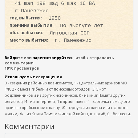
41 шап 198 шад 6 шак 16 ВА
г.Паневежис
год выбытия:
1950
причина выбытия:
По выслуге лет
обл. выбытия:
Литовская ССР
место выбытия:
г. Паневежис
Войдите
или
зарегистрируйтесь
, чтобы отправлять
комментарии
1910 просмотров
Используемые сокращения
0 - сведения районных военкоматов, 1 - Центральных архивов МО
РФ, 2 - с места гибели и от поисковых отрядов,. 3, 5 - от
родственников и из других источников, К - из книг Памяти других
регионов, И - из интернета, П в прим.- плен,. Г - карточка немецкого
архива о пребывании в плену, Ж - вернулся из плена или с фронта
живым,. Ф - из Книги Памяти Финской войны, п- погиб, б - без вести.
Комментарии