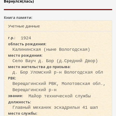
ж
Вернулся(лась)
и
а
с
н
к
и
Книга памяти:
ю
а
Учетные данные
г.р.:
1924
область рождения:
Калининская (ныне Вологодская)
место рождения:
Село Вауч д. Бор (д.Средний Двор)
место жительства до призыва:
д. Бор Уломский р-н Вологодская обл
РВК:
Верещагинский РВК, Молотовская обл.,
Верещагинский р-н
звание:
Майор технической службы
должность:
Главный механик эскадрильи 41 шап
место службы: