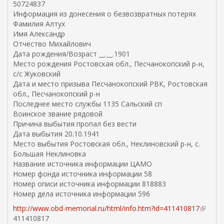
50724837
в
Информация из донесения о безвозвратных потерях
н
Фамилия Алтух
е
Имя Александр
ш
Отчество Михайлович
н
Дата рождения/Возраст __.__.1901
я
Место рождения Ростовская обл., Песчанокопский р-н,
я
с/с Жуковский
с
Дата и место призыва Песчанокопский РВК, Ростовская
с
обл., Песчанокопский р-н
ы
Последнее место службы 1135 Сальский сп
л
Воинское звание рядовой
к
Причина выбытия пропал без вести
а
Дата выбытия 20.10.1941
)
Место выбытия Ростовская обл., Неклиновский р-н, с.
Большая Неклиновка
Название источника информации ЦАМО
Номер фонда источника информации 58
Номер описи источника информации 818883
Номер дела источника информации 596
http://www.obd-memorial.ru/html/info.htm?id=411410817
(
411410817
в