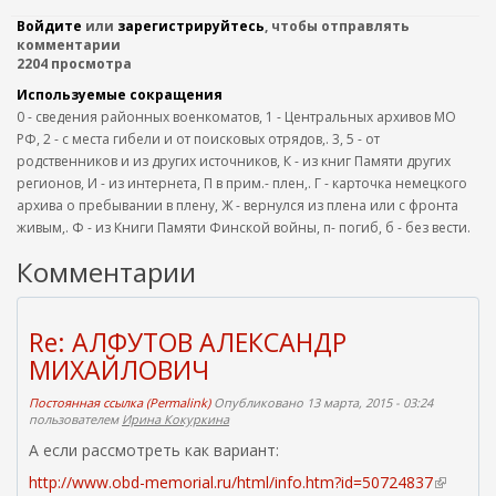
Войдите
или
зарегистрируйтесь
, чтобы отправлять
комментарии
2204 просмотра
Используемые сокращения
0 - сведения районных военкоматов, 1 - Центральных архивов МО
РФ, 2 - с места гибели и от поисковых отрядов,. 3, 5 - от
родственников и из других источников, К - из книг Памяти других
регионов, И - из интернета, П в прим.- плен,. Г - карточка немецкого
архива о пребывании в плену, Ж - вернулся из плена или с фронта
живым,. Ф - из Книги Памяти Финской войны, п- погиб, б - без вести.
Комментарии
Re: АЛФУТОВ АЛЕКСАНДР
МИХАЙЛОВИЧ
Постоянная ссылка (Permalink)
Опубликовано 13 марта, 2015 - 03:24
пользователем
Ирина Кокуркина
А если рассмотреть как вариант:
http://www.obd-memorial.ru/html/info.htm?id=50724837
(