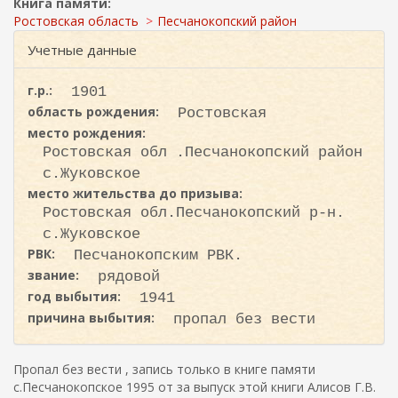
ж
Книга памяти:
и
а
Ростовская область
Песчанокопский район
с
н
Учетные данные
к
и
ю
а
г.р.:
1901
область рождения:
Ростовская
место рождения:
Ростовская обл .Песчанокопский район
с.Жуковское
место жительства до призыва:
Ростовская обл.Песчанокопский р-н.
с.Жуковское
РВК:
Песчанокопским РВК.
звание:
рядовой
год выбытия:
1941
причина выбытия:
пропал без вести
Пропал без вести , запись только в книге памяти
с.Песчанокопское 1995 от за выпуск этой книги Алисов Г.В.