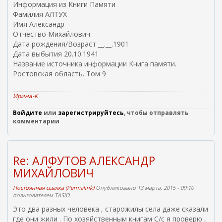
Информация из Книги Памяти
н
Фамилия АЛТУХ
е
Имя Александр
ш
Отчество Михайлович
н
Дата рождения/Возраст __.__.1901
я
Дата выбытия 20.10.1941
я
Название источника информации Книга памяти.
с
Ростовская область. Том 9
с
ы
л
Ирина-К
к
Войдите
или
зарегистрируйтесь
, чтобы отправлять
а
комментарии
)
Re: АЛФУТОВ АЛЕКСАНДР
МИХАЙЛОВИЧ
Постоянная ссылка (Permalink)
Опубликовано 13 марта, 2015 - 09:10
пользователем
TASIO
Это два разных человека , старожилы села даже сказали
где они жили . По хозяйственным книгам С/с я проверю ,