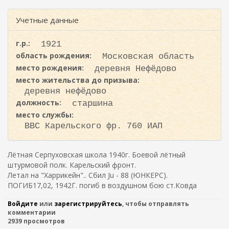
ж
и
а
с
Учетные данные
н
к
и
ю
а
г.р.:
1921
область рождения:
Московская область
место рождения:
деревня Нефёдово
место жительства до призыва:
деревня нефёдово
должность:
старшина
место службы:
ВВС Карельского фр. 760 ИАП
Лётная Серпуховская школа 1940г. Боевой лётный
штурмовой полк. Карельский фронт.
Летал на "Харрикейн".. Сбил Ju - 88 (ЮНКЕРС).
ПОГИБ17,02, 1942Г. погиб в воздушном бою ст.Ковда
Войдите
или
зарегистрируйтесь
, чтобы отправлять
комментарии
2939 просмотров