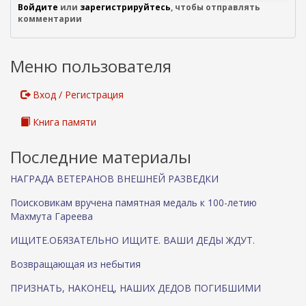
е
я
Войдите
или
зарегистрируйтесь
, чтобы отправлять
ш
с
комментарии
н
с
я
ы
я
л
Меню пользователя
с
к
с
а
Вход / Регистрация
ы
)
л
Книга памяти
к
а
Последние материалы
)
НАГРАДА ВЕТЕРАНОВ ВНЕШНЕЙ РАЗВЕДКИ
Поисковикам вручена памятная медаль к 100-летию
Махмута Гареева
ИЩИТЕ.ОБЯЗАТЕЛЬНО ИЩИТЕ. ВАШИ ДЕДЫ ЖДУТ.
Возвращающая из небытия
ПРИЗНАТЬ, НАКОНЕЦ, НАШИХ ДЕДОВ ПОГИБШИМИ