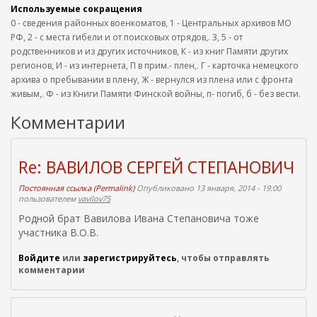
Используемые сокращения
0 - сведения районных военкоматов, 1 - Центральных архивов МО
РФ, 2 - с места гибели и от поисковых отрядов,. 3, 5 - от
родственников и из других источников, К - из книг Памяти других
регионов, И - из интернета, П в прим.- плен,. Г - карточка немецкого
архива о пребывании в плену, Ж - вернулся из плена или с фронта
живым,. Ф - из Книги Памяти Финской войны, п- погиб, б - без вести.
Комментарии
Re: ВАВИЛОВ СЕРГЕЙ СТЕПАНОВИЧ
Постоянная ссылка (Permalink)
Опубликовано 13 января, 2014 - 19:00
пользователем
vavilov75
Родной брат Вавилова Ивана Степановича тоже
участника В.О.В.
Войдите
или
зарегистрируйтесь
, чтобы отправлять
комментарии