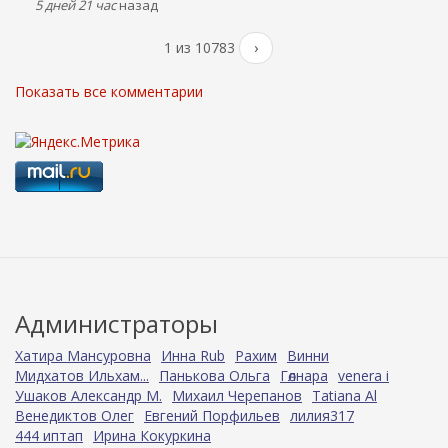
5 дней 21 час
назад
1 из 10783
›
Показать все комментарии
Администраторы
Хатира Мансуровна
Инна Rub
Рахим
Винни
Мидхатов Ильхам...
Панькова Ольга
Гөлнара
venera i
Ушаков Александр М.
Михаил Черепанов
Tatiana Al
Венедиктов Олег
Евгений Порфильев
лилия317
444 иптап
Ирина Кокуркина