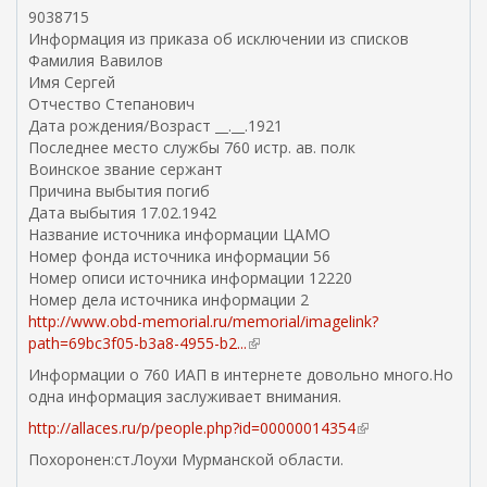
в
9038715
н
Информация из приказа об исключении из списков
е
Фамилия Вавилов
ш
Имя Сергей
н
Отчество Степанович
я
Дата рождения/Возраст __.__.1921
я
Последнее место службы 760 истр. ав. полк
с
Воинское звание сержант
с
Причина выбытия погиб
ы
Дата выбытия 17.02.1942
л
Название источника информации ЦАМО
к
Номер фонда источника информации 56
а
Номер описи источника информации 12220
)
Номер дела источника информации 2
http://www.obd-memorial.ru/memorial/imagelink?
path=69bc3f05-b3a8-4955-b2...
(
в
Информации о 760 ИАП в интернете довольно много.Но
н
одна информация заслуживает внимания.
е
http://allaces.ru/p/people.php?id=00000014354
(
ш
в
н
Похоронен:ст.Лоухи Мурманской области.
н
я