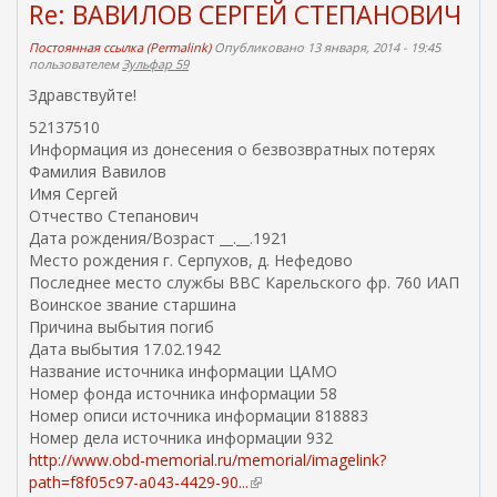
Re: ВАВИЛОВ СЕРГЕЙ СТЕПАНОВИЧ
Постоянная ссылка (Permalink)
Опубликовано 13 января, 2014 - 19:45
пользователем
Зульфар 59
Здравствуйте!
52137510
Информация из донесения о безвозвратных потерях
Фамилия Вавилов
Имя Сергей
Отчество Степанович
Дата рождения/Возраст __.__.1921
Место рождения г. Серпухов, д. Нефедово
Последнее место службы ВВС Карельского фр. 760 ИАП
Воинское звание старшина
Причина выбытия погиб
Дата выбытия 17.02.1942
Название источника информации ЦАМО
Номер фонда источника информации 58
Номер описи источника информации 818883
Номер дела источника информации 932
http://www.obd-memorial.ru/memorial/imagelink?
path=f8f05c97-a043-4429-90...
(